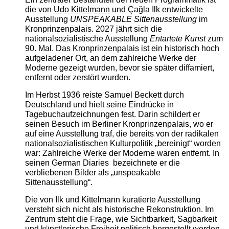
die von
Udo Kittelmann
und Çağla Ilk entwickelte
Ausstellung
UNSPEAKABLE Sittenausstellung
im
Kronprinzenpalais. 2027 jährt sich die
nationalsozialistische Ausstellung
Entartete Kunst
zum
90. Mal. Das Kronprinzenpalais ist ein historisch hoch
aufgeladener Ort, an dem zahlreiche Werke der
Moderne gezeigt wurden, bevor sie später diffamiert,
entfernt oder zerstört wurden.
Im Herbst 1936 reiste Samuel Beckett durch
Deutschland und hielt seine Eindrücke in
Tagebuchaufzeichnungen fest. Darin schildert er
seinen Besuch im Berliner Kronprinzenpalais, wo er
auf eine Ausstellung traf, die bereits von der radikalen
nationalsozialistischen Kulturpolitik „bereinigt“ worden
war: Zahlreiche Werke der Moderne waren entfernt. In
seinen German Diaries bezeichnete er die
verbliebenen Bilder als „unspeakable
Sittenausstellung“.
Die von Ilk und Kittelmann kuratierte Ausstellung
versteht sich nicht als historische Rekonstruktion. Im
Zentrum steht die Frage, wie Sichtbarkeit, Sagbarkeit
und künstlerische Freiheit politisch hergestellt werden