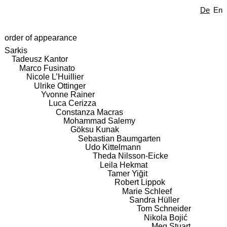
De
En
order of appearance
Sarkis
Tadeusz Kantor
Marco Fusinato
Nicole L’Huillier
Ulrike Ottinger
Yvonne Rainer
Luca Cerizza
Constanza Macras
Mohammad Salemy
Göksu Kunak
Sebastian Baumgarten
Udo Kittelmann
Theda Nilsson-Eicke
Leila Hekmat
Tamer Yiğit
Robert Lippok
Marie Schleef
Sandra Hüller
Tom Schneider
Nikola Bojić
Meg Stuart