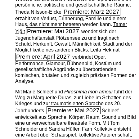
persönliche, politische und gesellschaftliche Räume:
Premiere: März 2027
Theda Nilsson-Eicke
erzählt von Verlust, Erinnerung, Familie und einem
Haus, das nicht mehr betreten werden kann.
Tamer
Premiere: Mai 2027
Yiğit
wendet sich der
Jugendhaftanstalt Plötzensee zu und fragt nach
Schuld, Herkunft, Gewalt, Männlichkeit, Stadt und der
Möglichkeit eines anderen Blicks.
Leila Hekmat
Premiere: April 2027
verbindet Oper,
Performance, Glamour, Bühnenbild, Kostüm und
gesellschaftliche Abgründe zu überbordenden,
komischen, brutalen und zugleich präzisen Formen der
Analyse.
Mit
Marie Schleef
und
Hiroshima mon amour
führt der
Weg zu Marguerite Duras, zur Liebe im Schatten des
Krieges und zur traumatisierten Sprache des 20.
Premiere: Mai 2027
Jahrhunderts.
Schleef
entwickelt aus Sprache, Körper, Raum, Sound und Bild
eine unverwechselbare theatrale Form. Mit
Tom
Schneider und Sandra Hüller: Farn Kollektiv
entsteht
eine Arbeit über Schauspiel, kollektive Autorenschaft,