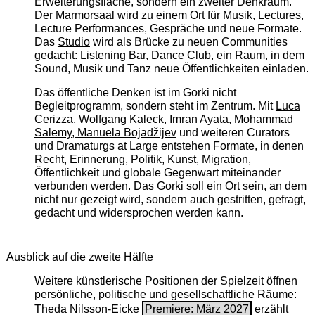
Erweiterungsfläche, sondern ein zweiter Denkraum.
Der
Marmorsaal
wird zu einem Ort für Musik, Lectures,
Lecture Performances, Gespräche und neue Formate.
Das
Studio
wird als Brücke zu neuen Communities
gedacht: Listening Bar, Dance Club, ein Raum, in dem
Sound, Musik und Tanz neue Öffentlichkeiten einladen.
Das öffentliche Denken ist im Gorki nicht
Begleitprogramm, sondern steht im Zentrum. Mit
Luca
Cerizza, Wolfgang Kaleck, Imran Ayata, Mohammad
Salemy, Manuela Bojadžijev
und weiteren Curators
und Dramaturgs at Large entstehen Formate, in denen
Recht, Erinnerung, Politik, Kunst, Migration,
Öffentlichkeit und globale Gegenwart miteinander
verbunden werden. Das Gorki soll ein Ort sein, an dem
nicht nur gezeigt wird, sondern auch gestritten, gefragt,
gedacht und widersprochen werden kann.
Ausblick auf die zweite Hälfte
Weitere künstlerische Positionen der Spielzeit öffnen
persönliche, politische und gesellschaftliche Räume:
Theda Nilsson-Eicke
Premiere: März 2027
erzählt