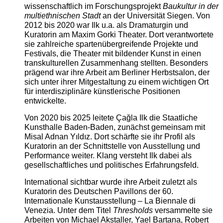
wissenschaftlich im Forschungsprojekt
Baukultur in der
multiethnischen Stadt
an der Universität Siegen. Von
2012 bis 2020 war Ilk u.a. als Dramaturgin und
Kuratorin am Maxim Gorki Theater. Dort verantwortete
sie zahlreiche spartenübergreifende Projekte und
Festivals, die Theater mit bildender Kunst in einen
transkulturellen Zusammenhang stellten. Besonders
prägend war ihre Arbeit am Berliner Herbstsalon, der
sich unter ihrer Mitgestaltung zu einem wichtigen Ort
für interdisziplinäre künstlerische Positionen
entwickelte.
Von 2020 bis 2025 leitete Çağla Ilk die Staatliche
Kunsthalle Baden-Baden, zunächst gemeinsam mit
Misal Adnan Yıldız. Dort schärfte sie ihr Profil als
Kuratorin an der Schnittstelle von Ausstellung und
Performance weiter. Klang versteht Ilk dabei als
gesellschaftliches und politisches Erfahrungsfeld.
International sichtbar wurde ihre Arbeit zuletzt als
Kuratorin des Deutschen Pavillons der 60.
Internationale Kunstausstellung – La Biennale di
Venezia. Unter dem Titel
Thresholds
versammelte sie
Arbeiten von Michael Akstaller, Yael Bartana, Robert