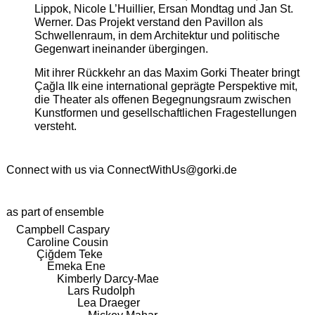
Lippok, Nicole L’Huillier, Ersan Mondtag und Jan St.
Werner. Das Projekt verstand den Pavillon als
Schwellenraum, in dem Architektur und politische
Gegenwart ineinander übergingen.
Mit ihrer Rückkehr an das Maxim Gorki Theater bringt
Çağla Ilk eine international geprägte Perspektive mit,
die Theater als offenen Begegnungsraum zwischen
Kunstformen und gesellschaftlichen Fragestellungen
versteht.
Connect with us via
ConnectWithUs@gorki.de
as part of ensemble
Campbell Caspary
Caroline Cousin
Çiğdem Teke
Emeka Ene
Kimberly Darcy-Mae
Lars Rudolph
Lea Draeger