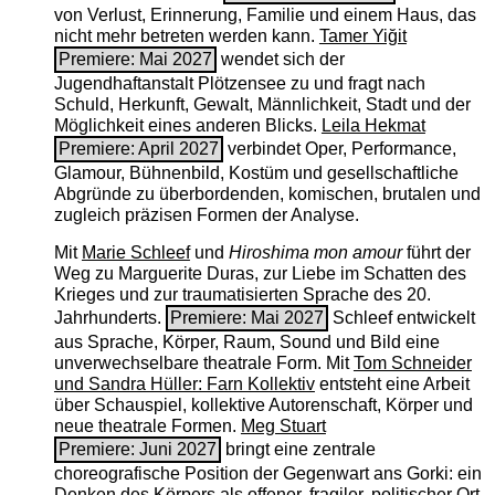
von Verlust, Erinnerung, Familie und einem Haus, das
nicht mehr betreten werden kann.
Tamer Yiğit
Premiere: Mai 2027
wendet sich der
Jugendhaftanstalt Plötzensee zu und fragt nach
Schuld, Herkunft, Gewalt, Männlichkeit, Stadt und der
Möglichkeit eines anderen Blicks.
Leila Hekmat
Premiere: April 2027
verbindet Oper, Performance,
Glamour, Bühnenbild, Kostüm und gesellschaftliche
Abgründe zu überbordenden, komischen, brutalen und
zugleich präzisen Formen der Analyse.
Mit
Marie Schleef
und
Hiroshima mon amour
führt der
Weg zu Marguerite Duras, zur Liebe im Schatten des
Krieges und zur traumatisierten Sprache des 20.
Jahrhunderts.
Premiere: Mai 2027
Schleef entwickelt
aus Sprache, Körper, Raum, Sound und Bild eine
unverwechselbare theatrale Form. Mit
Tom Schneider
und Sandra Hüller: Farn Kollektiv
entsteht eine Arbeit
über Schauspiel, kollektive Autorenschaft, Körper und
neue theatrale Formen.
Meg Stuart
Premiere: Juni 2027
bringt eine zentrale
choreografische Position der Gegenwart ans Gorki: ein
Denken des Körpers als offener, fragiler, politischer Ort.