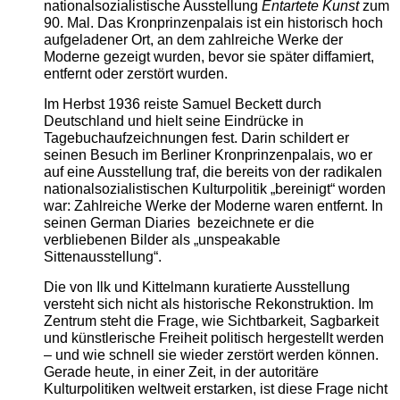
nationalsozialistische Ausstellung
Entartete Kunst
zum
90. Mal. Das Kronprinzenpalais ist ein historisch hoch
aufgeladener Ort, an dem zahlreiche Werke der
Moderne gezeigt wurden, bevor sie später diffamiert,
entfernt oder zerstört wurden.
Im Herbst 1936 reiste Samuel Beckett durch
Deutschland und hielt seine Eindrücke in
Tagebuchaufzeichnungen fest. Darin schildert er
seinen Besuch im Berliner Kronprinzenpalais, wo er
auf eine Ausstellung traf, die bereits von der radikalen
nationalsozialistischen Kulturpolitik „bereinigt“ worden
war: Zahlreiche Werke der Moderne waren entfernt. In
seinen German Diaries bezeichnete er die
verbliebenen Bilder als „unspeakable
Sittenausstellung“.
Die von Ilk und Kittelmann kuratierte Ausstellung
versteht sich nicht als historische Rekonstruktion. Im
Zentrum steht die Frage, wie Sichtbarkeit, Sagbarkeit
und künstlerische Freiheit politisch hergestellt werden
– und wie schnell sie wieder zerstört werden können.
Gerade heute, in einer Zeit, in der autoritäre
Kulturpolitiken weltweit erstarken, ist diese Frage nicht