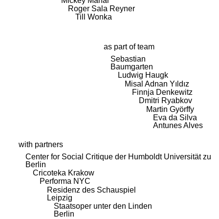
Mickey Mahar
Roger Sala Reyner
Till Wonka
as part of team
Sebastian
Baumgarten
Ludwig Haugk
Misal Adnan Yıldız
Finnja Denkewitz
Dmitri Ryabkov
Martin Györffy
Eva da Silva
Antunes Alves
with partners
Center for Social Critique der Humboldt Universität zu
Berlin
Cricoteka Krakow
Performa NYC
Residenz des Schauspiel
Leipzig
Staatsoper unter den Linden
Berlin