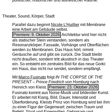
politischer, historischer und ästhetischer Räume.
Theater, Sound, Körper, Stadt
Parallel dazu beginnt
Nicole L’Huillier
mit ­
Membrane
eine Arbeit am Gebäude selbst.
Premiere: 9. Oktober 2026
Architektur wird hier nicht
als statischer Stein verstanden, sondern als
Resonanzkörper. Fassade, Vorhänge und Oberflächen
werden zu Membranen. Das Haus hört, nimmt
Geräusche auf und gibt sie zurück. Die Stadt bleibt
nicht draußen, sondern tritt akustisch in das Theater
ein. So entsteht ein zentrales Bild für das neue Gorki:
ein Haus, das nicht nur sendet, sondern empfängt.
Mit
Marco Fusinato
folgt
IN THE CORPSE OF THE
PRESENT – Prince Friedrich von Homburg
nach
Heinrich von Kleist.
Premiere: 23. Oktober 2026
Fusinato kommt aus Noise-Musik und bildender Kunst.
Er arbeitet mit Klang, Bild, Dauer, Intensität und
Überforderung. Kleists Prinz von Homburg wird bei ihm
zu einer Figur der Gegenwart: zwischen Traum und
Befehl, Staat und Eigenwillen, Gehorsam und