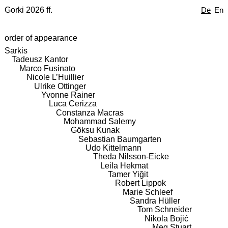
Gorki 2026 ff.
De
En
order of appearance
Sarkis
Tadeusz Kantor
Marco Fusinato
Nicole L’Huillier
Ulrike Ottinger
Yvonne Rainer
Luca Cerizza
Constanza Macras
Mohammad Salemy
Göksu Kunak
Sebastian Baumgarten
Udo Kittelmann
Theda Nilsson-Eicke
Leila Hekmat
Tamer Yiğit
Robert Lippok
Marie Schleef
Sandra Hüller
Tom Schneider
Nikola Bojić
Meg Stuart