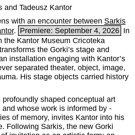
s and Tadeusz Kantor
ns with an encounter between
Sarkis
ntor
.
Premiere: September 4, 2026
In
h the ­Kantor Museum Cricoteka
transforms the Gorki’s stage and
an installation engaging with Kantor’s
ever separated theater, object, image,
uma. His stage objects carried history
 profoundly shaped conceptual art
 and whose work is informed by ­
ies of memory, invites Kantor into his
e. Following Sarkis, the new Gorki