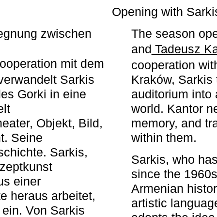
r
Opening with Sarki
egegnung zwischen
The season ope
and
Tadeusz Ka
ooperation mit dem
cooperation wit
erwandelt Sarkis
Kraków, Sarkis 
s Gorki in eine
auditorium into 
elt
world. Kantor n
ater, Objekt, Bild,
memory, and tra
t. Seine
within them.
chichte. Sarkis,
Sarkis, who has
nzeptkunst
since the 1960s
us einer
Armenian histor
e heraus arbeitet,
artistic languag
 ein. Von Sarkis