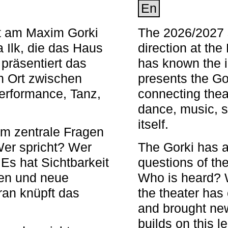
En
nt am Maxim Gorki
The 2026/2027 s
 Ilk, die das Haus
direction at th
 präsentiert das
has known the i
en Ort zwischen
presents the Go
Performance, Tanz,
connecting thea
dance, music, s
itself.
em zentrale Fragen
Wer spricht? Wer
The Gorki has a
s hat Sichtbarkeit
questions of th
en und neue
Who is heard? 
ran knüpft das
the theater has c
and brought new
builds on this l