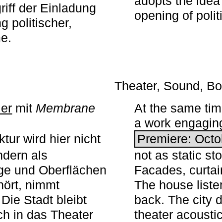
adopts the idea 
iff der Einladung
opening of polit
g politischer,
me.
Theater, Sound, Bo
ier
mit ­
Membrane
At the same ti
a work engaging 
tur wird hier nicht
Premiere: Octo
ndern als
not as static st
ge und Oberflächen
Facades, curta
ört, nimmt
The house liste
Die Stadt bleibt
back. The city 
sch in das Theater
theater acoustic