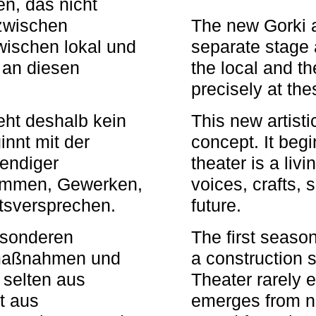
n, das nicht
zwischen
The new Gorki 
wischen lokal und
separate stage 
u an diesen
the local and th
precisely at th
eht deshalb kein
This new artisti
nnt mit der
concept. It begi
bendiger
theater is a li
timmen, Gewerken,
voices, crafts,
tsversprechen.
future.
besonderen
The first seaso
rmaßnahmen und
a construction s
 selten aus
Theater rarely 
t aus
emerges from ne