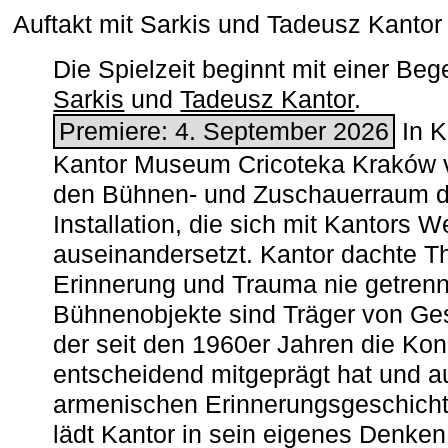
Auftakt mit Sarkis und Tadeusz Kanto
Die Spielzeit beginnt mit einer B
Sarkis
und
Tadeusz Kantor
.
Premiere: 4. September 2026
In K
Kantor Museum Cricoteka Kraków v
den Bühnen- und Zuschauerraum de
Installation, die sich mit Kantors W
auseinandersetzt. Kantor dachte The
Erinnerung und Trauma nie getrenn
Bühnenobjekte sind Träger von Ges
der seit den 1960er Jahren die Ko
entscheidend mitgeprägt hat und a
armenischen ­Erinnerungsgeschicht
lädt Kantor in sein eigenes Denken