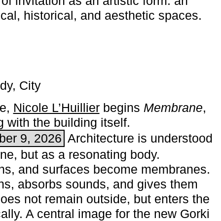
of invitation as an artistic form: an
ical, historical, and aesthetic spaces.
dy, City
me,
Nicole L’Huillier
begins ­
Membrane
,
with the building itself.
ber 9, 2026
Architecture is understood
one, but as a resonating body.
ins, and surfaces become membranes.
ns, absorbs sounds, and gives them
does not remain outside, but enters the
ally. A central image for the new Gorki