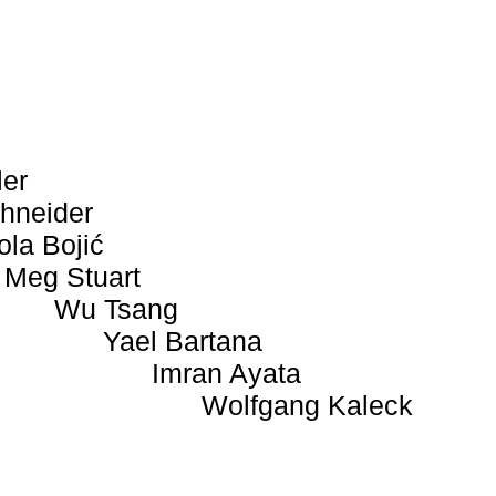
ler
hneider
ola Bojić
Meg Stuart
Wu Tsang
Yael Bartana
Imran Ayata
Wolfgang Kaleck