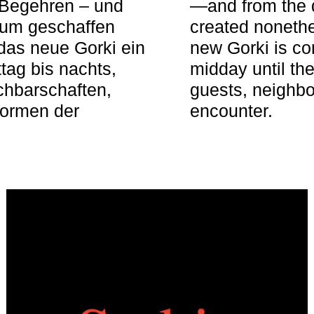
 Begehren – und
—and from the q
aum geschaffen
created nonethel
das neue Gorki ein
new Gorki is c
tag bis nachts,
midday until the
achbarschaften,
guests, neighbo
Formen der
encounter.