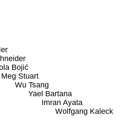
ler
hneider
ola Bojić
Meg Stuart
Wu Tsang
Yael Bartana
Imran Ayata
Wolfgang Kaleck