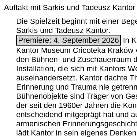
Auftakt mit Sarkis und Tadeusz Kanto
Die Spielzeit beginnt mit einer B
Sarkis
und
Tadeusz Kantor
.
Premiere: 4. September 2026
In K
Kantor Museum Cricoteka Kraków v
den Bühnen- und Zuschauerraum de
Installation, die sich mit Kantors W
auseinandersetzt. Kantor dachte The
Erinnerung und Trauma nie getrenn
Bühnenobjekte sind Träger von Ges
der seit den 1960er Jahren die Ko
entscheidend mitgeprägt hat und a
armenischen ­Erinnerungsgeschicht
lädt Kantor in sein eigenes Denken