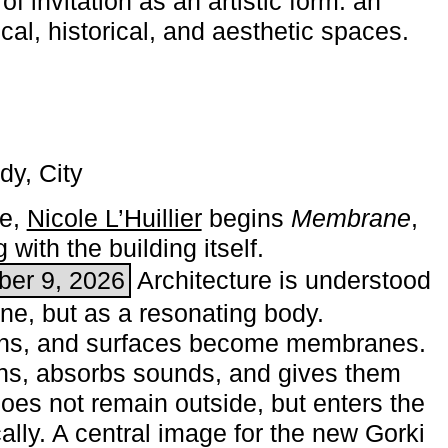
of invitation as an artistic form: an
ical, historical, and aesthetic spaces.
dy, City
me,
Nicole L’Huillier
begins ­
Membrane
,
with the building itself.
ber 9, 2026
Architecture is understood
one, but as a resonating body.
ins, and surfaces become membranes.
ns, absorbs sounds, and gives them
does not remain outside, but enters the
ally. A central image for the new Gorki