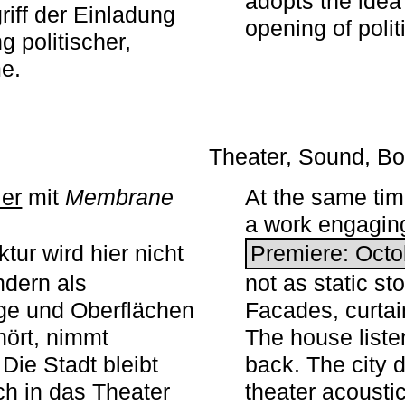
adopts the idea 
iff der Einladung
opening of polit
g politischer,
me.
Theater, Sound, Bo
ier
mit ­
Membrane
At the same ti
a work engaging 
tur wird hier nicht
Premiere: Octo
ndern als
not as static st
ge und Oberflächen
Facades, curta
ört, nimmt
The house liste
Die Stadt bleibt
back. The city 
sch in das Theater
theater acoustic