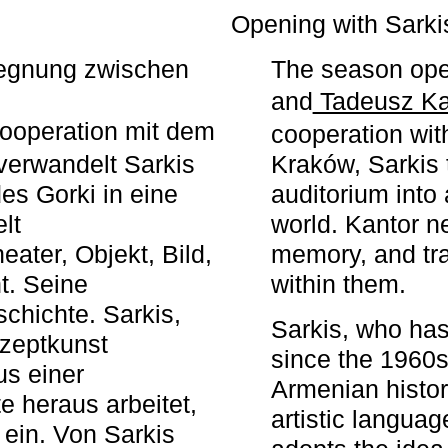
r
Opening with Sarki
egegnung zwischen
The season ope
and
Tadeusz Ka
ooperation mit dem
cooperation wit
erwandelt Sarkis
Kraków, Sarkis 
s Gorki in eine
auditorium into 
elt
world. Kantor n
ater, Objekt, Bild,
memory, and tra
t. Seine
within them.
chichte. Sarkis,
Sarkis, who has
nzeptkunst
since the 1960s
us einer
Armenian histor
e heraus arbeitet,
artistic languag
 ein. Von Sarkis