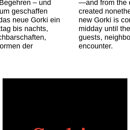
 Begehren – und
—and from the q
aum geschaffen
created nonethel
das neue Gorki ein
new Gorki is c
tag bis nachts,
midday until the
achbarschaften,
guests, neighbo
Formen der
encounter.