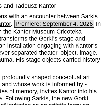
s and Tadeusz Kantor
ns with an encounter between
Sarkis
ntor
.
Premiere: September 4, 2026
In
h the ­Kantor Museum Cricoteka
transforms the Gorki’s stage and
an installation engaging with Kantor’s
ever separated theater, object, image,
uma. His stage objects carried history
 profoundly shaped conceptual art
 and whose work is informed by ­
ies of memory, invites Kantor into his
e. Following Sarkis, the new Gorki