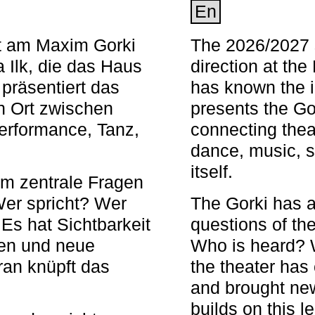
En
nt am Maxim Gorki
The 2026/2027 s
 Ilk, die das Haus
direction at th
 präsentiert das
has known the i
en Ort zwischen
presents the Go
Performance, Tanz,
connecting thea
dance, music, s
itself.
em zentrale Fragen
Wer spricht? Wer
The Gorki has a
s hat Sichtbarkeit
questions of th
en und neue
Who is heard? 
ran knüpft das
the theater has c
and brought new
builds on this l