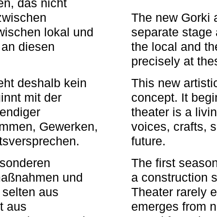
n, das nicht
zwischen
The new Gorki 
wischen lokal und
separate stage 
u an diesen
the local and th
precisely at th
eht deshalb kein
This new artisti
nnt mit der
concept. It begi
bendiger
theater is a li
timmen, Gewerken,
voices, crafts,
tsversprechen.
future.
besonderen
The first seaso
rmaßnahmen und
a construction s
 selten aus
Theater rarely 
t aus
emerges from ne