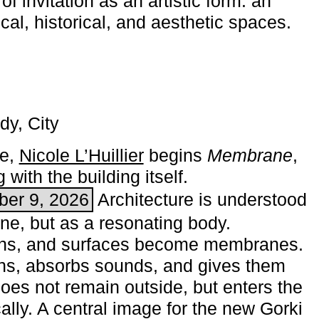
of invitation as an artistic form: an
ical, historical, and aesthetic spaces.
dy, City
me,
Nicole L’Huillier
begins ­
Membrane
,
with the building itself.
ber 9, 2026
Architecture is understood
one, but as a resonating body.
ins, and surfaces become membranes.
ns, absorbs sounds, and gives them
does not remain outside, but enters the
ally. A central image for the new Gorki