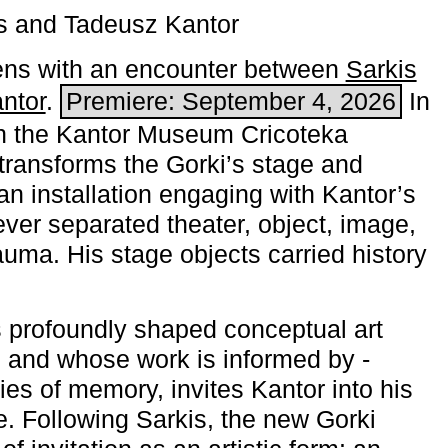
s and Tadeusz Kantor
ns with an encounter between
Sarkis
ntor
.
Premiere: September 4, 2026
In
h the ­Kantor Museum Cricoteka
transforms the Gorki’s stage and
an installation engaging with Kantor’s
ever separated theater, object, image,
uma. His stage objects carried history
 profoundly shaped conceptual art
 and whose work is informed by ­
ies of memory, invites Kantor into his
e. Following Sarkis, the new Gorki