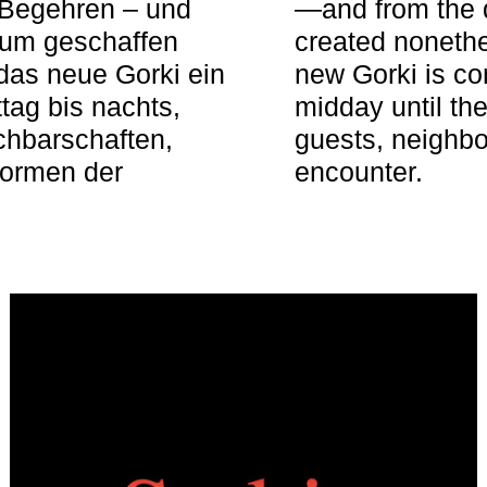
 Begehren – und
—and from the q
aum geschaffen
created nonethel
das neue Gorki ein
new Gorki is c
tag bis nachts,
midday until the
achbarschaften,
guests, neighbo
Formen der
encounter.