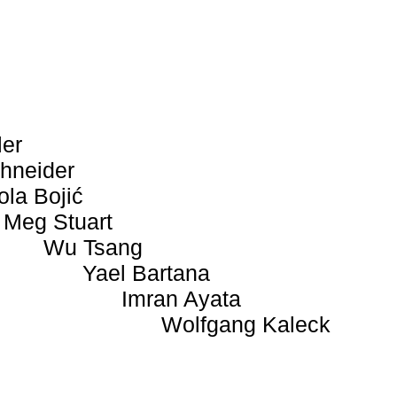
ler
hneider
ola Bojić
Meg Stuart
Wu Tsang
Yael Bartana
Imran Ayata
Wolfgang Kaleck