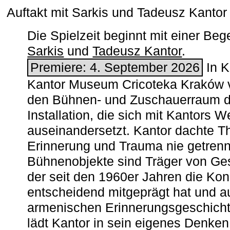
Auftakt mit Sarkis und Tadeusz Kanto
Die Spielzeit beginnt mit einer B
Sarkis
und
Tadeusz Kantor
.
Premiere: 4. September 2026
In K
Kantor Museum Cricoteka Kraków v
den Bühnen- und Zuschauerraum de
Installation, die sich mit Kantors W
auseinandersetzt. Kantor dachte The
Erinnerung und Trauma nie getrenn
Bühnenobjekte sind Träger von Ges
der seit den 1960er Jahren die Ko
entscheidend mitgeprägt hat und a
armenischen ­Erinnerungsgeschicht
lädt Kantor in sein eigenes Denken