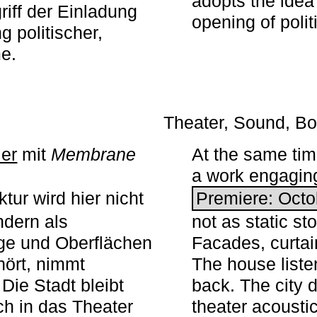
adopts the idea 
iff der Einladung
opening of polit
g politischer,
me.
Theater, Sound, Bo
ier
mit ­
Membrane
At the same ti
a work engaging 
tur wird hier nicht
Premiere: Octo
ndern als
not as static st
ge und Oberflächen
Facades, curta
ört, nimmt
The house liste
Die Stadt bleibt
back. The city 
sch in das Theater
theater acoustic