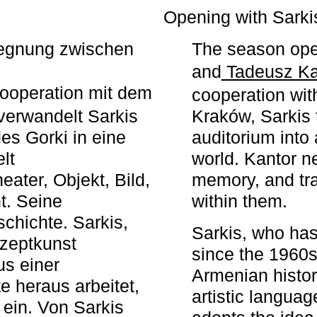
r
Opening with Sarki
egegnung zwischen
The season ope
and
Tadeusz Ka
ooperation mit dem
cooperation wit
erwandelt Sarkis
Kraków, Sarkis 
s Gorki in eine
auditorium into 
elt
world. Kantor n
ater, Objekt, Bild,
memory, and tra
t. Seine
within them.
chichte. Sarkis,
Sarkis, who has
nzeptkunst
since the 1960s
us einer
Armenian histor
e heraus arbeitet,
artistic languag
 ein. Von Sarkis