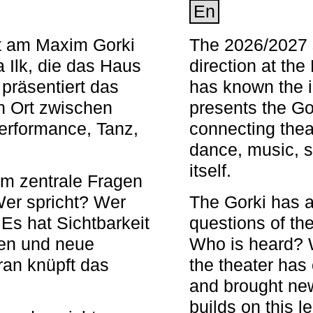
En
nt am Maxim Gorki
The 2026/2027 s
 Ilk, die das Haus
direction at th
 präsentiert das
has known the i
en Ort zwischen
presents the Go
Performance, Tanz,
connecting thea
dance, music, s
itself.
em zentrale Fragen
Wer spricht? Wer
The Gorki has a
s hat Sichtbarkeit
questions of th
en und neue
Who is heard? 
ran knüpft das
the theater has c
and brought new
builds on this l