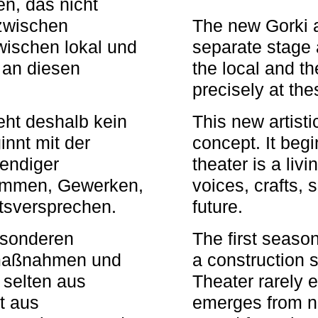
n, das nicht
zwischen
The new Gorki 
wischen lokal und
separate stage 
u an diesen
the local and th
precisely at th
eht deshalb kein
This new artisti
nnt mit der
concept. It begi
bendiger
theater is a li
timmen, Gewerken,
voices, crafts,
tsversprechen.
future.
besonderen
The first seaso
rmaßnahmen und
a construction s
 selten aus
Theater rarely 
t aus
emerges from ne