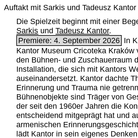
Auftakt mit Sarkis und Tadeusz Kanto
Die Spielzeit beginnt mit einer B
Sarkis
und
Tadeusz Kantor
.
Premiere: 4. September 2026
In K
Kantor Museum Cricoteka Kraków v
den Bühnen- und Zuschauerraum de
Installation, die sich mit Kantors W
auseinandersetzt. Kantor dachte The
Erinnerung und Trauma nie getrenn
Bühnenobjekte sind Träger von Ges
der seit den 1960er Jahren die Ko
entscheidend mitgeprägt hat und a
armenischen ­Erinnerungsgeschicht
lädt Kantor in sein eigenes Denken