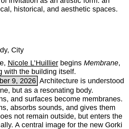
of invitation as an artistic form: an
ical, historical, and aesthetic spaces.
dy, City
me,
Nicole L’Huillier
begins ­
Membrane
,
with the building itself.
ber 9, 2026
Architecture is understood
one, but as a resonating body.
ins, and surfaces become membranes.
ns, absorbs sounds, and gives them
does not remain outside, but enters the
ally. A central image for the new Gorki