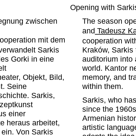
r
Opening with Sarki
egegnung zwischen
The season ope
and
Tadeusz Ka
ooperation mit dem
cooperation wit
erwandelt Sarkis
Kraków, Sarkis 
s Gorki in eine
auditorium into 
elt
world. Kantor n
ater, Objekt, Bild,
memory, and tra
t. Seine
within them.
chichte. Sarkis,
Sarkis, who has
nzeptkunst
since the 1960s
us einer
Armenian histor
e heraus arbeitet,
artistic languag
 ein. Von Sarkis