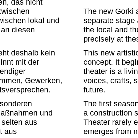
n, das nicht
zwischen
The new Gorki 
wischen lokal und
separate stage 
u an diesen
the local and th
precisely at th
eht deshalb kein
This new artisti
nnt mit der
concept. It begi
bendiger
theater is a li
timmen, Gewerken,
voices, crafts,
tsversprechen.
future.
besonderen
The first seaso
rmaßnahmen und
a construction s
 selten aus
Theater rarely 
t aus
emerges from ne