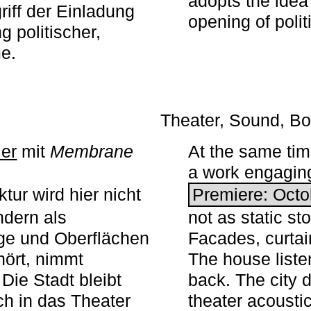
adopts the idea 
iff der Einladung
opening of polit
g politischer,
me.
Theater, Sound, Bo
ier
mit ­
Membrane
At the same ti
a work engaging 
tur wird hier nicht
Premiere: Octo
ndern als
not as static st
ge und Oberflächen
Facades, curta
ört, nimmt
The house liste
Die Stadt bleibt
back. The city 
sch in das Theater
theater acoustic