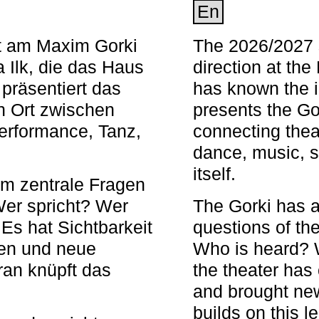
En
nt am Maxim Gorki
The 2026/2027 s
 Ilk, die das Haus
direction at th
 präsentiert das
has known the i
en Ort zwischen
presents the Go
Performance, Tanz,
connecting thea
dance, music, s
itself.
em zentrale Fragen
Wer spricht? Wer
The Gorki has a
s hat Sichtbarkeit
questions of th
en und neue
Who is heard? 
ran knüpft das
the theater has c
and brought new
builds on this l