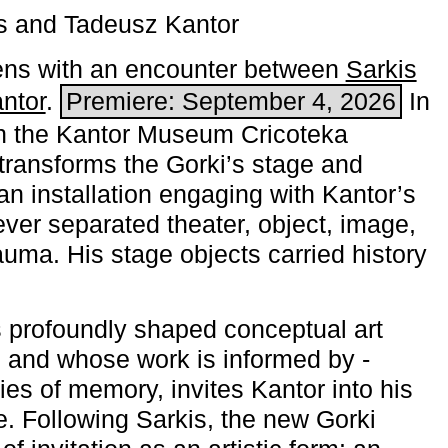
s and Tadeusz Kantor
ns with an encounter between
Sarkis
ntor
.
Premiere: September 4, 2026
In
h the ­Kantor Museum Cricoteka
transforms the Gorki’s stage and
an installation engaging with Kantor’s
ever separated theater, object, image,
uma. His stage objects carried history
 profoundly shaped conceptual art
 and whose work is informed by ­
ies of memory, invites Kantor into his
e. Following Sarkis, the new Gorki