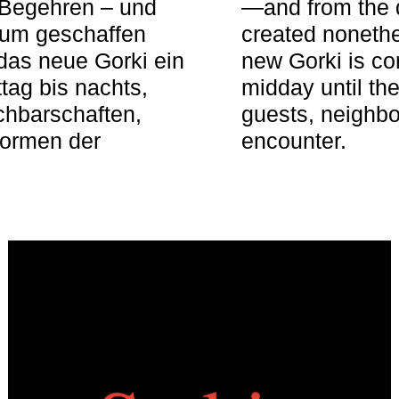
 Begehren – und
—and from the q
aum geschaffen
created nonethel
das neue Gorki ein
new Gorki is c
tag bis nachts,
midday until the
achbarschaften,
guests, neighbo
Formen der
encounter.