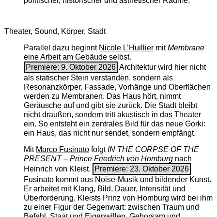
politischer, historischer und ästhetischer Räume.
Theater, Sound, Körper, Stadt
Parallel dazu beginnt
Nicole L’Huillier
mit ­
Membrane
eine Arbeit am Gebäude selbst.
Premiere: 9. Oktober 2026
Architektur wird hier nicht
als statischer Stein verstanden, sondern als
Resonanzkörper. Fassade, Vorhänge und Oberflächen
werden zu Membranen. Das Haus hört, nimmt
Geräusche auf und gibt sie zurück. Die Stadt bleibt
nicht draußen, sondern tritt akustisch in das Theater
ein. So entsteht ein zentrales Bild für das neue Gorki:
ein Haus, das nicht nur sendet, sondern empfängt.
Mit
Marco Fusinato
folgt
IN THE CORPSE OF THE
PRESENT – Prince Friedrich von Homburg
nach
Heinrich von Kleist.
Premiere: 23. Oktober 2026
Fusinato kommt aus Noise-Musik und bildender Kunst.
Er arbeitet mit Klang, Bild, Dauer, Intensität und
Überforderung. Kleists Prinz von Homburg wird bei ihm
zu einer Figur der Gegenwart: zwischen Traum und
Befehl, Staat und Eigenwillen, Gehorsam und