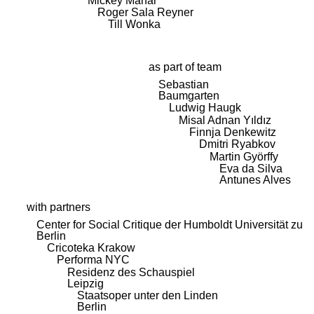
Mickey Mahar
Roger Sala Reyner
Till Wonka
as part of team
Sebastian
Baumgarten
Ludwig Haugk
Misal Adnan Yıldız
Finnja Denkewitz
Dmitri Ryabkov
Martin Györffy
Eva da Silva
Antunes Alves
with partners
Center for Social Critique der Humboldt Universität zu
Berlin
Cricoteka Krakow
Performa NYC
Residenz des Schauspiel
Leipzig
Staatsoper unter den Linden
Berlin