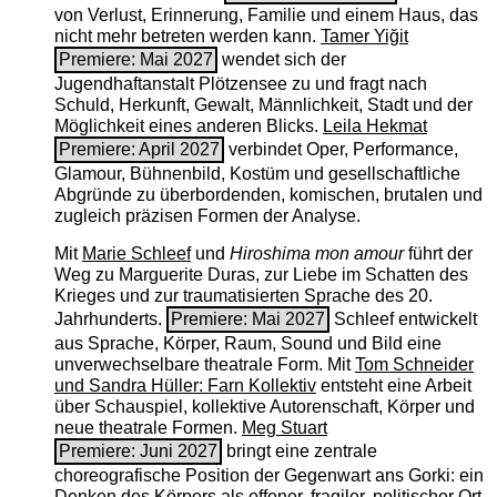
von Verlust, Erinnerung, Familie und einem Haus, das
nicht mehr betreten werden kann.
Tamer Yiğit
Premiere: Mai 2027
wendet sich der
Jugendhaftanstalt Plötzensee zu und fragt nach
Schuld, Herkunft, Gewalt, Männlichkeit, Stadt und der
Möglichkeit eines anderen Blicks.
Leila Hekmat
Premiere: April 2027
verbindet Oper, Performance,
Glamour, Bühnenbild, Kostüm und gesellschaftliche
Abgründe zu überbordenden, komischen, brutalen und
zugleich präzisen Formen der Analyse.
Mit
Marie Schleef
und
Hiroshima mon amour
führt der
Weg zu Marguerite Duras, zur Liebe im Schatten des
Krieges und zur traumatisierten Sprache des 20.
Jahrhunderts.
Premiere: Mai 2027
Schleef entwickelt
aus Sprache, Körper, Raum, Sound und Bild eine
unverwechselbare theatrale Form. Mit
Tom Schneider
und Sandra Hüller: Farn Kollektiv
entsteht eine Arbeit
über Schauspiel, kollektive Autorenschaft, Körper und
neue theatrale Formen.
Meg Stuart
Premiere: Juni 2027
bringt eine zentrale
choreografische Position der Gegenwart ans Gorki: ein
Denken des Körpers als offener, fragiler, politischer Ort.