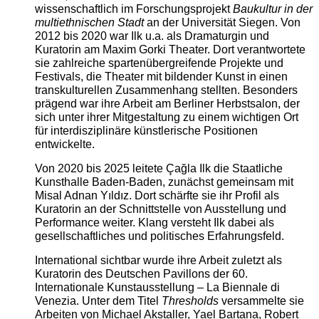
wissenschaftlich im Forschungsprojekt
Baukultur in der
multiethnischen Stadt
an der Universität Siegen. Von
2012 bis 2020 war Ilk u.a. als Dramaturgin und
Kuratorin am Maxim Gorki Theater. Dort verantwortete
sie zahlreiche spartenübergreifende Projekte und
Festivals, die Theater mit bildender Kunst in einen
transkulturellen Zusammenhang stellten. Besonders
prägend war ihre Arbeit am Berliner Herbstsalon, der
sich unter ihrer Mitgestaltung zu einem wichtigen Ort
für interdisziplinäre künstlerische Positionen
entwickelte.
Von 2020 bis 2025 leitete Çağla Ilk die Staatliche
Kunsthalle Baden-Baden, zunächst gemeinsam mit
Misal Adnan Yıldız. Dort schärfte sie ihr Profil als
Kuratorin an der Schnittstelle von Ausstellung und
Performance weiter. Klang versteht Ilk dabei als
gesellschaftliches und politisches Erfahrungsfeld.
International sichtbar wurde ihre Arbeit zuletzt als
Kuratorin des Deutschen Pavillons der 60.
Internationale Kunstausstellung – La Biennale di
Venezia. Unter dem Titel
Thresholds
versammelte sie
Arbeiten von Michael Akstaller, Yael Bartana, Robert