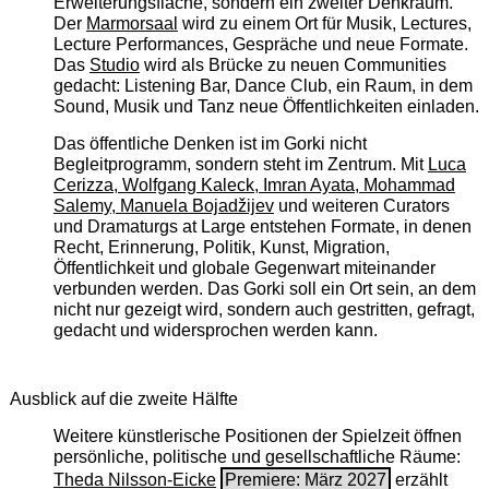
Erweiterungsfläche, sondern ein zweiter Denkraum.
Der
Marmorsaal
wird zu einem Ort für Musik, Lectures,
Lecture Performances, Gespräche und neue Formate.
Das
Studio
wird als Brücke zu neuen Communities
gedacht: Listening Bar, Dance Club, ein Raum, in dem
Sound, Musik und Tanz neue Öffentlichkeiten einladen.
Das öffentliche Denken ist im Gorki nicht
Begleitprogramm, sondern steht im Zentrum. Mit
Luca
Cerizza, Wolfgang Kaleck, Imran Ayata, Mohammad
Salemy, Manuela Bojadžijev
und weiteren Curators
und Dramaturgs at Large entstehen Formate, in denen
Recht, Erinnerung, Politik, Kunst, Migration,
Öffentlichkeit und globale Gegenwart miteinander
verbunden werden. Das Gorki soll ein Ort sein, an dem
nicht nur gezeigt wird, sondern auch gestritten, gefragt,
gedacht und widersprochen werden kann.
Ausblick auf die zweite Hälfte
Weitere künstlerische Positionen der Spielzeit öffnen
persönliche, politische und gesellschaftliche Räume:
Theda Nilsson-Eicke
Premiere: März 2027
erzählt