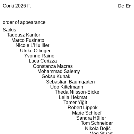
Gorki 2026 ff.
De
En
order of appearance
Sarkis
Tadeusz Kantor
Marco Fusinato
Nicole L’Huillier
Ulrike Ottinger
Yvonne Rainer
Luca Cerizza
Constanza Macras
Mohammad Salemy
Göksu Kunak
Sebastian Baumgarten
Udo Kittelmann
Theda Nilsson-Eicke
Leila Hekmat
Tamer Yiğit
Robert Lippok
Marie Schleef
Sandra Hüller
Tom Schneider
Nikola Bojić
Meg Stuart