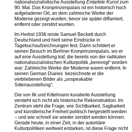
nationalsozialistische Ausstellung
Entartete Kunst
zum
90. Mal. Das Kronprinzenpalais ist ein historisch hoch
aufgeladener Ort, an dem zahlreiche Werke der
Moderne gezeigt wurden, bevor sie später diffamiert,
entfernt oder zerstört wurden.
Im Herbst 1936 reiste Samuel Beckett durch
Deutschland und hielt seine Eindrücke in
Tagebuchaufzeichnungen fest. Darin schildert er
seinen Besuch im Berliner Kronprinzenpalais, wo er
auf eine Ausstellung traf, die bereits von der radikalen
nationalsozialistischen Kulturpolitik „bereinigt“ worden
war: Zahlreiche Werke der Moderne waren entfernt. In
seinen German Diaries bezeichnete er die
verbliebenen Bilder als „unspeakable
Sittenausstellung“.
Die von Ilk und Kittelmann kuratierte Ausstellung
versteht sich nicht als historische Rekonstruktion. Im
Zentrum steht die Frage, wie Sichtbarkeit, Sagbarkeit
und künstlerische Freiheit politisch hergestellt werden
– und wie schnell sie wieder zerstört werden können.
Gerade heute, in einer Zeit, in der autoritäre
Kulturpolitiken weltweit erstarken, ist diese Frage nicht