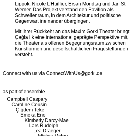
Lippok, Nicole L’Huillier, Ersan Mondtag und Jan St.
Werner. Das Projekt verstand den Pavillon als
Schwellenraum, in dem Architektur und politische
Gegenwart ineinander übergingen.
Mit ihrer Rückkehr an das Maxim Gorki Theater bringt
Çağla Ilk eine international geprägte Perspektive mit,
die Theater als offenen Begegnungsraum zwischen
Kunstformen und gesellschaftlichen Fragestellungen
versteht.
Connect with us via
ConnectWithUs@gorki.de
as part of ensemble
Campbell Caspary
Caroline Cousin
Çiğdem Teke
Emeka Ene
Kimberly Darcy-Mae
Lars Rudolph
Lea Draeger