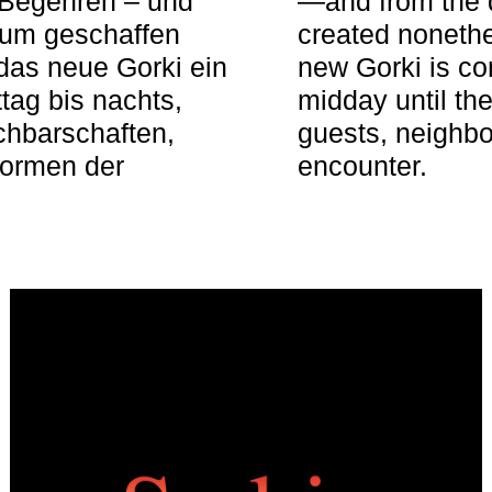
 Begehren – und
—and from the q
aum geschaffen
created nonethel
das neue Gorki ein
new Gorki is c
tag bis nachts,
midday until the
achbarschaften,
guests, neighbo
Formen der
encounter.