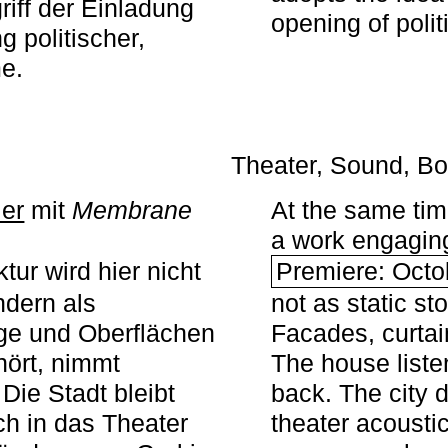
iff der Einladung
opening of polit
g politischer,
me.
Theater, Sound, Bo
ier
mit ­
Membrane
At the same ti
a work engaging 
tur wird hier nicht
Premiere: Octo
ndern als
not as static st
ge und Oberflächen
Facades, curta
ört, nimmt
The house liste
Die Stadt bleibt
back. The city 
sch in das Theater
theater acoustic