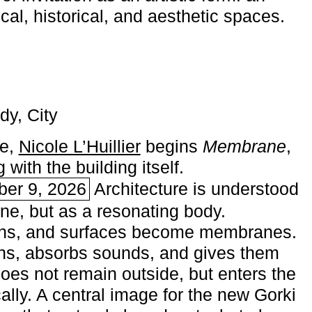
ical, historical, and aesthetic spaces.
dy, City
me,
Nicole L’Huillier
begins ­
Membrane
,
with the building itself.
ber 9, 2026
Architecture is understood
one, but as a resonating body.
ins, and surfaces become membranes.
ns, absorbs sounds, and gives them
does not remain outside, but enters the
ally. A central image for the new Gorki