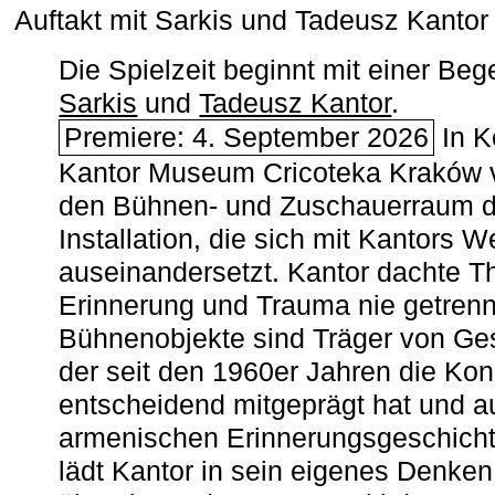
Auftakt mit Sarkis und Tadeusz Kanto
Die Spielzeit beginnt mit einer B
Sarkis
und
Tadeusz Kantor
.
Premiere: 4. September 2026
In K
Kantor Museum Cricoteka Kraków v
den Bühnen- und Zuschauerraum de
Installation, die sich mit Kantors W
auseinandersetzt. Kantor dachte The
Erinnerung und Trauma nie getrenn
Bühnenobjekte sind Träger von Ges
der seit den 1960er Jahren die Ko
entscheidend mitgeprägt hat und a
armenischen ­Erinnerungsgeschicht
lädt Kantor in sein eigenes Denken