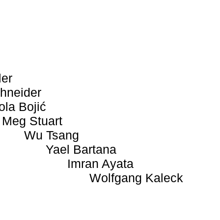
ler
hneider
ola Bojić
Meg Stuart
Wu Tsang
Yael Bartana
Imran Ayata
Wolfgang Kaleck