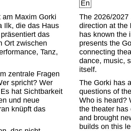
En
nt am Maxim Gorki
The 2026/2027 s
 Ilk, die das Haus
direction at th
 präsentiert das
has known the i
en Ort zwischen
presents the Go
Performance, Tanz,
connecting thea
dance, music, s
itself.
em zentrale Fragen
Wer spricht? Wer
The Gorki has a
s hat Sichtbarkeit
questions of th
en und neue
Who is heard? 
ran knüpft das
the theater has c
and brought new
builds on this l
n, das nicht