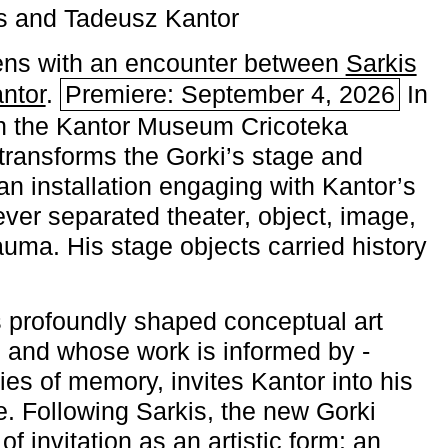
s and Tadeusz Kantor
ns with an encounter between
Sarkis
ntor
.
Premiere: September 4, 2026
In
h the ­Kantor Museum Cricoteka
transforms the Gorki’s stage and
an installation engaging with Kantor’s
ever separated theater, object, image,
uma. His stage objects carried history
 profoundly shaped conceptual art
 and whose work is informed by ­
ies of memory, invites Kantor into his
e. Following Sarkis, the new Gorki
of invitation as an artistic form: an