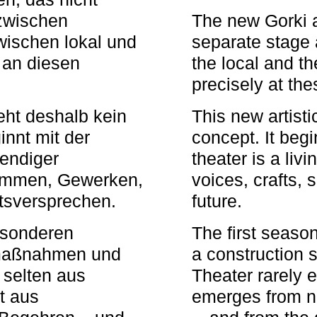
zwischen
The new Gorki 
wischen lokal und
separate stage 
u an diesen
the local and th
precisely at th
eht deshalb kein
This new artisti
nnt mit der
concept. It begi
bendiger
theater is a li
timmen, Gewerken,
voices, crafts,
tsversprechen.
future.
besonderen
The first seaso
rmaßnahmen und
a construction s
 selten aus
Theater rarely 
t aus
emerges from ne