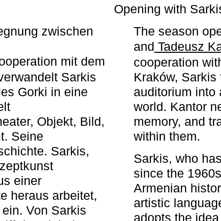
r
Opening with Sarki
egegnung zwischen
The season ope
and
Tadeusz Ka
ooperation mit dem
cooperation wit
erwandelt Sarkis
Kraków, Sarkis 
s Gorki in eine
auditorium into 
elt
world. Kantor n
ater, Objekt, Bild,
memory, and tra
t. Seine
within them.
chichte. Sarkis,
Sarkis, who has
nzeptkunst
since the 1960s
us einer
Armenian histor
e heraus arbeitet,
artistic languag
 ein. Von Sarkis
adopts the idea 