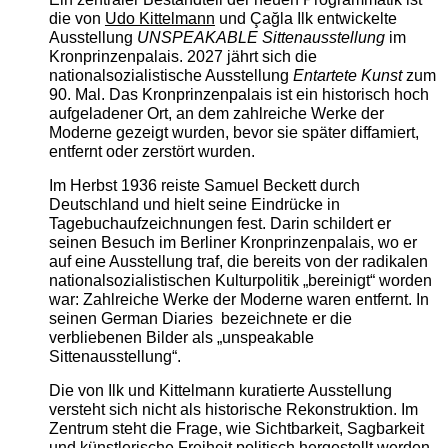
die von
Udo Kittelmann
und Çağla Ilk entwickelte
Ausstellung
UNSPEAKABLE Sittenausstellung
im
Kronprinzenpalais. 2027 jährt sich die
nationalsozialistische Ausstellung
Entartete Kunst
zum
90. Mal. Das Kronprinzenpalais ist ein historisch hoch
aufgeladener Ort, an dem zahlreiche Werke der
Moderne gezeigt wurden, bevor sie später diffamiert,
entfernt oder zerstört wurden.
Im Herbst 1936 reiste Samuel Beckett durch
Deutschland und hielt seine Eindrücke in
Tagebuchaufzeichnungen fest. Darin schildert er
seinen Besuch im Berliner Kronprinzenpalais, wo er
auf eine Ausstellung traf, die bereits von der radikalen
nationalsozialistischen Kulturpolitik „bereinigt“ worden
war: Zahlreiche Werke der Moderne waren entfernt. In
seinen German Diaries bezeichnete er die
verbliebenen Bilder als „unspeakable
Sittenausstellung“.
Die von Ilk und Kittelmann kuratierte Ausstellung
versteht sich nicht als historische Rekonstruktion. Im
Zentrum steht die Frage, wie Sichtbarkeit, Sagbarkeit
und künstlerische Freiheit politisch hergestellt werden