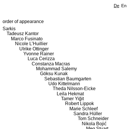
De
En
order of appearance
Sarkis
Tadeusz Kantor
Marco Fusinato
Nicole L’Huillier
Ulrike Ottinger
Yvonne Rainer
Luca Cerizza
Constanza Macras
Mohammad Salemy
Göksu Kunak
Sebastian Baumgarten
Udo Kittelmann
Theda Nilsson-Eicke
Leila Hekmat
Tamer Yiğit
Robert Lippok
Marie Schleef
Sandra Hüller
Tom Schneider
Nikola Bojić
Meg Stuart