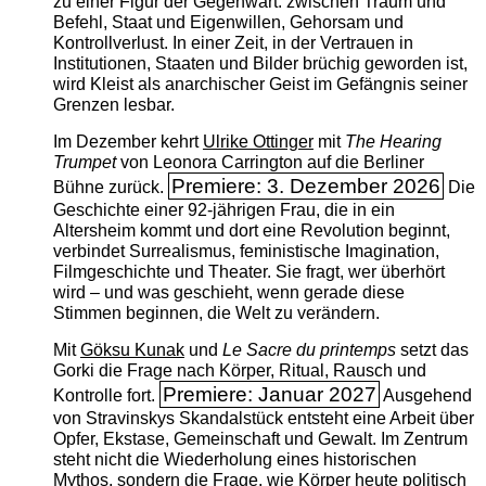
zu einer Figur der Gegenwart: zwischen Traum und
Befehl, Staat und Eigenwillen, Gehorsam und
Kontrollverlust. In einer Zeit, in der Vertrauen in
Institutionen, Staaten und Bilder brüchig geworden ist,
wird Kleist als anarchischer Geist im Gefängnis seiner
Grenzen lesbar.
Im Dezember kehrt
Ulrike Ottinger
mit
The ­Hearing
Trumpet
von Leonora Carrington auf die Berliner
Premiere: 3. Dezember 2026
Bühne zurück.
Die
Geschichte einer 92-jährigen Frau, die in ein
Altersheim kommt und dort eine Revolution beginnt,
verbindet Surrealismus, feministische Imagination,
Filmgeschichte und Theater. Sie fragt, wer überhört
wird – und was geschieht, wenn gerade diese
Stimmen beginnen, die Welt zu verändern.
Mit
Göksu Kunak
und
Le Sacre du printemps
setzt das
Gorki die Frage nach Körper, Ritual, Rausch und
Premiere: Januar 2027
Kontrolle fort.
Ausgehend
von Stravinskys Skandalstück entsteht eine Arbeit über
Opfer, Ekstase, Gemeinschaft und Gewalt. Im Zentrum
steht nicht die Wiederholung eines historischen
Mythos, sondern die Frage, wie Körper heute politisch