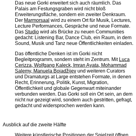
Das neue Gorki erweitert sich auch räumlich. Das
Palais am Festungsgraben wird nicht bloß
Erweiterungsfläche, sondern ein zweiter Denkraum.
Der
Marmorsaal
wird zu einem Ort für Musik, Lectures,
Lecture Performances, Gespräche und neue Formate.
Das
Studio
wird als Brücke zu neuen Communities
gedacht: Listening Bar, Dance Club, ein Raum, in dem
Sound, Musik und Tanz neue Öffentlichkeiten einladen.
Das öffentliche Denken ist im Gorki nicht
Begleitprogramm, sondern steht im Zentrum. Mit
Luca
Cerizza, Wolfgang Kaleck, Imran Ayata, Mohammad
Salemy, Manuela Bojadžijev
und weiteren Curators
und Dramaturgs at Large entstehen Formate, in denen
Recht, Erinnerung, Politik, Kunst, Migration,
Öffentlichkeit und globale Gegenwart miteinander
verbunden werden. Das Gorki soll ein Ort sein, an dem
nicht nur gezeigt wird, sondern auch gestritten, gefragt,
gedacht und widersprochen werden kann.
Ausblick auf die zweite Hälfte
Weitere künstlerische Positionen der Spielzeit öffnen