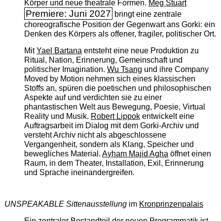
Körper und neue theatrale Formen.
Meg Stuart
Premiere: Juni 2027
bringt eine zentrale
choreografische Position der Gegenwart ans Gorki: ein
Denken des Körpers als offener, fragiler, politischer Ort.
Mit
Yael Bartana
entsteht eine neue Produktion zu
Ritual, Nation, Erinnerung, Gemeinschaft und
politischer Imagination.
Wu Tsang
und ihre Company
Moved by Motion nehmen sich eines klassischen
Stoffs an, spüren die poetischen und philosophischen
Aspekte auf und verdichten sie zu einer
phantastischen Welt aus Bewegung, Poesie, Virtual
Reality und Musik.
Robert Lippok
entwickelt eine
Auftragsarbeit im Dialog mit dem Gorki-Archiv und
versteht Archiv nicht als abgeschlossene
Vergangenheit, sondern als Klang, Speicher und
bewegliches Material.
Ayham Majid Agha
öffnet einen
Raum, in dem Theater, Installation, Exil, Erinnerung
und Sprache ineinandergreifen.
UNSPEAKABLE Sittenausstellung
im
Kronprinzenpalais
Ein zentraler Bestandteil der neuen Programmatik ist