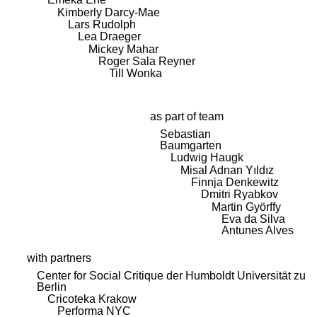
Kimberly Darcy-Mae
Lars Rudolph
Lea Draeger
Mickey Mahar
Roger Sala Reyner
Till Wonka
as part of team
Sebastian
Baumgarten
Ludwig Haugk
Misal Adnan Yıldız
Finnja Denkewitz
Dmitri Ryabkov
Martin Györffy
Eva da Silva
Antunes Alves
with partners
Center for Social Critique der Humboldt Universität zu
Berlin
Cricoteka Krakow
Performa NYC