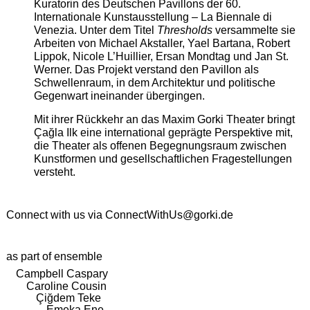
Kuratorin des Deutschen Pavillons der 60.
Internationale Kunstausstellung – La Biennale di
Venezia. Unter dem Titel
Thresholds
versammelte sie
Arbeiten von Michael Akstaller, Yael Bartana, Robert
Lippok, Nicole L’Huillier, Ersan Mondtag und Jan St.
Werner. Das Projekt verstand den Pavillon als
Schwellenraum, in dem Architektur und politische
Gegenwart ineinander übergingen.
Mit ihrer Rückkehr an das Maxim Gorki Theater bringt
Çağla Ilk eine international geprägte Perspektive mit,
die Theater als offenen Begegnungsraum zwischen
Kunstformen und gesellschaftlichen Fragestellungen
versteht.
Connect with us via
ConnectWithUs@gorki.de
as part of ensemble
Campbell Caspary
Caroline Cousin
Çiğdem Teke
Emeka Ene