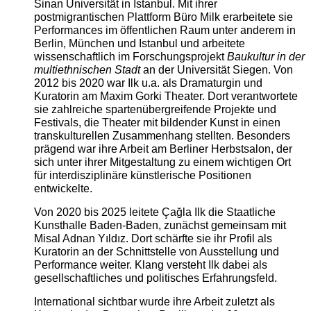
Sinan Universität in Istanbul. Mit ihrer
postmigrantischen Plattform Büro Milk erarbeitete sie
Performances im öffentlichen Raum unter anderem in
Berlin, München und Istanbul und arbeitete
wissenschaftlich im Forschungsprojekt
Baukultur in der
multiethnischen Stadt
an der Universität Siegen. Von
2012 bis 2020 war Ilk u.a. als Dramaturgin und
Kuratorin am Maxim Gorki Theater. Dort verantwortete
sie zahlreiche spartenübergreifende Projekte und
Festivals, die Theater mit bildender Kunst in einen
transkulturellen Zusammenhang stellten. Besonders
prägend war ihre Arbeit am Berliner Herbstsalon, der
sich unter ihrer Mitgestaltung zu einem wichtigen Ort
für interdisziplinäre künstlerische Positionen
entwickelte.
Von 2020 bis 2025 leitete Çağla Ilk die Staatliche
Kunsthalle Baden-Baden, zunächst gemeinsam mit
Misal Adnan Yıldız. Dort schärfte sie ihr Profil als
Kuratorin an der Schnittstelle von Ausstellung und
Performance weiter. Klang versteht Ilk dabei als
gesellschaftliches und politisches Erfahrungsfeld.
International sichtbar wurde ihre Arbeit zuletzt als