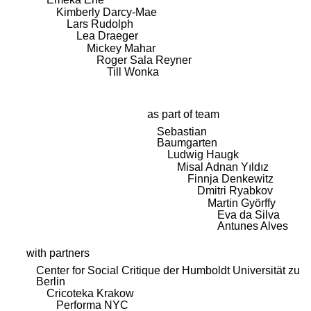
Kimberly Darcy-Mae
Lars Rudolph
Lea Draeger
Mickey Mahar
Roger Sala Reyner
Till Wonka
as part of team
Sebastian
Baumgarten
Ludwig Haugk
Misal Adnan Yıldız
Finnja Denkewitz
Dmitri Ryabkov
Martin Györffy
Eva da Silva
Antunes Alves
with partners
Center for Social Critique der Humboldt Universität zu
Berlin
Cricoteka Krakow
Performa NYC