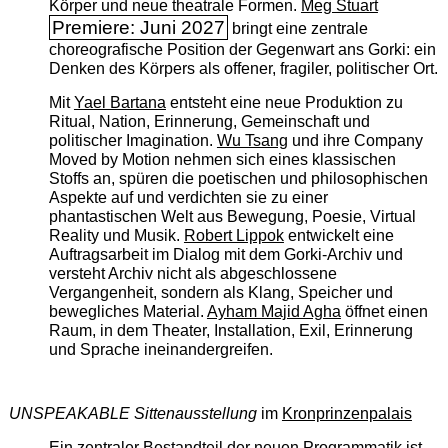
Körper und neue theatrale Formen.
Meg Stuart
Premiere: Juni 2027
bringt eine zentrale
choreografische Position der Gegenwart ans Gorki: ein
Denken des Körpers als offener, fragiler, politischer Ort.
Mit
Yael Bartana
entsteht eine neue Produktion zu
Ritual, Nation, Erinnerung, Gemeinschaft und
politischer Imagination.
Wu Tsang
und ihre Company
Moved by Motion nehmen sich eines klassischen
Stoffs an, spüren die poetischen und philosophischen
Aspekte auf und verdichten sie zu einer
phantastischen Welt aus Bewegung, Poesie, Virtual
Reality und Musik.
Robert Lippok
entwickelt eine
Auftragsarbeit im Dialog mit dem Gorki-Archiv und
versteht Archiv nicht als abgeschlossene
Vergangenheit, sondern als Klang, Speicher und
bewegliches Material.
Ayham Majid Agha
öffnet einen
Raum, in dem Theater, Installation, Exil, Erinnerung
und Sprache ineinandergreifen.
UNSPEAKABLE Sittenausstellung
im
Kronprinzenpalais
Ein zentraler Bestandteil der neuen Programmatik ist