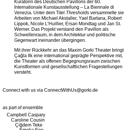
Kuratorin des Deutschen Pavillons der 60.
Internationale Kunstausstellung – La Biennale di
Venezia. Unter dem Titel
Thresholds
versammelte sie
Arbeiten von Michael Akstaller, Yael Bartana, Robert
Lippok, Nicole L’Huillier, Ersan Mondtag und Jan St.
Werner. Das Projekt verstand den Pavillon als
Schwellenraum, in dem Architektur und politische
Gegenwart ineinander übergingen.
Mit ihrer Rückkehr an das Maxim Gorki Theater bringt
Çağla Ilk eine international geprägte Perspektive mit,
die Theater als offenen Begegnungsraum zwischen
Kunstformen und gesellschaftlichen Fragestellungen
versteht.
Connect with us via
ConnectWithUs@gorki.de
as part of ensemble
Campbell Caspary
Caroline Cousin
Çiğdem Teke
Emeka Ene