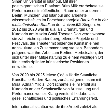
Sinan Universität in Istanbul. Mit ihrer
postmigrantischen Plattform Büro Milk erarbeitete sie
Performances im öffentlichen Raum unter anderem in
Berlin, München und Istanbul und arbeitete
wissenschaftlich im Forschungsprojekt
Baukultur in der
multiethnischen Stadt
an der Universität Siegen. Von
2012 bis 2020 war Ilk u.a. als Dramaturgin und
Kuratorin am Maxim Gorki Theater. Dort verantwortete
sie zahlreiche spartenübergreifende Projekte und
Festivals, die Theater mit bildender Kunst in einen
transkulturellen Zusammenhang stellten. Besonders
prägend war ihre Arbeit am Berliner Herbstsalon, der
sich unter ihrer Mitgestaltung zu einem wichtigen Ort
für interdisziplinäre künstlerische Positionen
entwickelte.
Von 2020 bis 2025 leitete Çağla Ilk die Staatliche
Kunsthalle Baden-Baden, zunächst gemeinsam mit
Misal Adnan Yıldız. Dort schärfte sie ihr Profil als
Kuratorin an der Schnittstelle von Ausstellung und
Performance weiter. Klang versteht Ilk dabei als
gesellschaftliches und politisches Erfahrungsfeld.
International sichtbar wurde ihre Arbeit zuletzt als