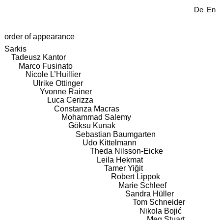
De
En
order of appearance
Sarkis
Tadeusz Kantor
Marco Fusinato
Nicole L’Huillier
Ulrike Ottinger
Yvonne Rainer
Luca Cerizza
Constanza Macras
Mohammad Salemy
Göksu Kunak
Sebastian Baumgarten
Udo Kittelmann
Theda Nilsson-Eicke
Leila Hekmat
Tamer Yiğit
Robert Lippok
Marie Schleef
Sandra Hüller
Tom Schneider
Nikola Bojić
Meg Stuart