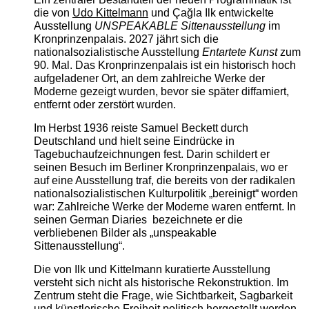
die von
Udo Kittelmann
und Çağla Ilk entwickelte
Ausstellung
UNSPEAKABLE Sittenausstellung
im
Kronprinzenpalais. 2027 jährt sich die
nationalsozialistische Ausstellung
Entartete Kunst
zum
90. Mal. Das Kronprinzenpalais ist ein historisch hoch
aufgeladener Ort, an dem zahlreiche Werke der
Moderne gezeigt wurden, bevor sie später diffamiert,
entfernt oder zerstört wurden.
Im Herbst 1936 reiste Samuel Beckett durch
Deutschland und hielt seine Eindrücke in
Tagebuchaufzeichnungen fest. Darin schildert er
seinen Besuch im Berliner Kronprinzenpalais, wo er
auf eine Ausstellung traf, die bereits von der radikalen
nationalsozialistischen Kulturpolitik „bereinigt“ worden
war: Zahlreiche Werke der Moderne waren entfernt. In
seinen German Diaries bezeichnete er die
verbliebenen Bilder als „unspeakable
Sittenausstellung“.
Die von Ilk und Kittelmann kuratierte Ausstellung
versteht sich nicht als historische Rekonstruktion. Im
Zentrum steht die Frage, wie Sichtbarkeit, Sagbarkeit
und künstlerische Freiheit politisch hergestellt werden