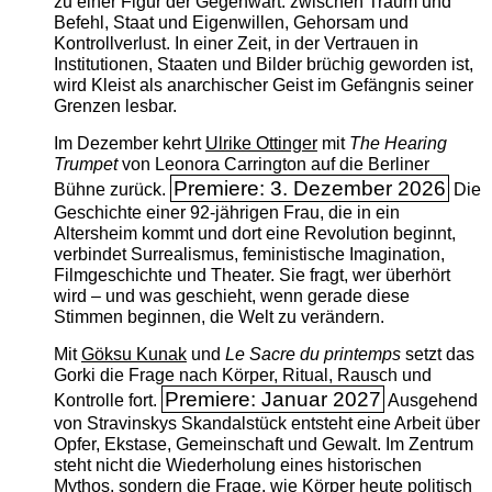
zu einer Figur der Gegenwart: zwischen Traum und
Befehl, Staat und Eigenwillen, Gehorsam und
Kontrollverlust. In einer Zeit, in der Vertrauen in
Institutionen, Staaten und Bilder brüchig geworden ist,
wird Kleist als anarchischer Geist im Gefängnis seiner
Grenzen lesbar.
Im Dezember kehrt
Ulrike Ottinger
mit
The ­Hearing
Trumpet
von Leonora Carrington auf die Berliner
Premiere: 3. Dezember 2026
Bühne zurück.
Die
Geschichte einer 92-jährigen Frau, die in ein
Altersheim kommt und dort eine Revolution beginnt,
verbindet Surrealismus, feministische Imagination,
Filmgeschichte und Theater. Sie fragt, wer überhört
wird – und was geschieht, wenn gerade diese
Stimmen beginnen, die Welt zu verändern.
Mit
Göksu Kunak
und
Le Sacre du printemps
setzt das
Gorki die Frage nach Körper, Ritual, Rausch und
Premiere: Januar 2027
Kontrolle fort.
Ausgehend
von Stravinskys Skandalstück entsteht eine Arbeit über
Opfer, Ekstase, Gemeinschaft und Gewalt. Im Zentrum
steht nicht die Wiederholung eines historischen
Mythos, sondern die Frage, wie Körper heute politisch