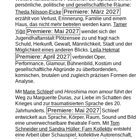
persönliche, politische und gesellschaftliche Räume:
Premiere: März 2027
Theda Nilsson-Eicke
erzählt von Verlust, Erinnerung, Familie und einem
Haus, das nicht mehr betreten werden kann.
Tamer
Premiere: Mai 2027
Yiğit
wendet sich der
Jugendhaftanstalt Plötzensee zu und fragt nach
Schuld, Herkunft, Gewalt, Männlichkeit, Stadt und der
Möglichkeit eines anderen Blicks.
Leila Hekmat
Premiere: April 2027
verbindet Oper,
Performance, Glamour, Bühnenbild, Kostüm und
gesellschaftliche Abgründe zu überbordenden,
komischen, brutalen und zugleich präzisen Formen der
Analyse.
Mit
Marie Schleef
und
Hiroshima mon amour
führt der
Weg zu Marguerite Duras, zur Liebe im Schatten des
Krieges und zur traumatisierten Sprache des 20.
Premiere: Mai 2027
Jahrhunderts.
Schleef
entwickelt aus Sprache, Körper, Raum, Sound und Bild
eine unverwechselbare theatrale Form. Mit
Tom
Schneider und Sandra Hüller: Farn Kollektiv
entsteht
eine Arbeit über Schauspiel, kollektive Autorenschaft,