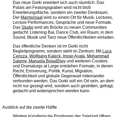
Das neue Gorki erweitert sich auch räumlich. Das
Palais am Festungsgraben wird nicht bloß
Erweiterungsfläche, sondern ein zweiter Denkraum.
Der
Marmorsaal
wird zu einem Ort für Musik, Lectures,
Lecture Performances, Gespräche und neue Formate.
Das
Studio
wird als Brücke zu neuen Communities
gedacht: Listening Bar, Dance Club, ein Raum, in dem
Sound, Musik und Tanz neue Öffentlichkeiten einladen.
Das öffentliche Denken ist im Gorki nicht
Begleitprogramm, sondern steht im Zentrum. Mit
Luca
Cerizza, Wolfgang Kaleck, Imran Ayata, Mohammad
Salemy, Manuela Bojadžijev
und weiteren Curators
und Dramaturgs at Large entstehen Formate, in denen
Recht, Erinnerung, Politik, Kunst, Migration,
Öffentlichkeit und globale Gegenwart miteinander
verbunden werden. Das Gorki soll ein Ort sein, an dem
nicht nur gezeigt wird, sondern auch gestritten, gefragt,
gedacht und widersprochen werden kann.
Ausblick auf die zweite Hälfte
Weitere künstlerische Positionen der Spielzeit öffnen