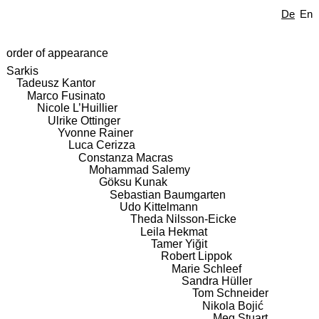
De
En
order of appearance
Sarkis
Tadeusz Kantor
Marco Fusinato
Nicole L’Huillier
Ulrike Ottinger
Yvonne Rainer
Luca Cerizza
Constanza Macras
Mohammad Salemy
Göksu Kunak
Sebastian Baumgarten
Udo Kittelmann
Theda Nilsson-Eicke
Leila Hekmat
Tamer Yiğit
Robert Lippok
Marie Schleef
Sandra Hüller
Tom Schneider
Nikola Bojić
Meg Stuart