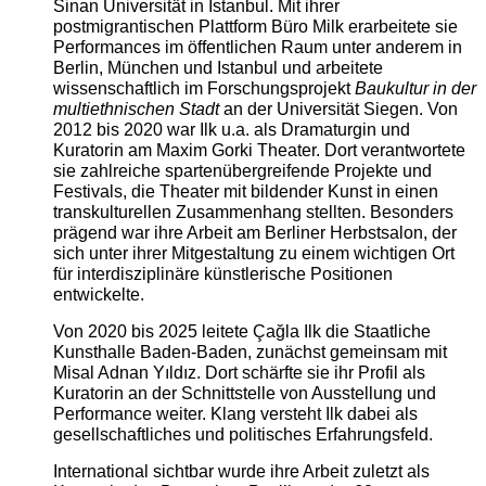
Sinan Universität in Istanbul. Mit ihrer
postmigrantischen Plattform Büro Milk erarbeitete sie
Performances im öffentlichen Raum unter anderem in
Berlin, München und Istanbul und arbeitete
wissenschaftlich im Forschungsprojekt
Baukultur in der
multiethnischen Stadt
an der Universität Siegen. Von
2012 bis 2020 war Ilk u.a. als Dramaturgin und
Kuratorin am Maxim Gorki Theater. Dort verantwortete
sie zahlreiche spartenübergreifende Projekte und
Festivals, die Theater mit bildender Kunst in einen
transkulturellen Zusammenhang stellten. Besonders
prägend war ihre Arbeit am Berliner Herbstsalon, der
sich unter ihrer Mitgestaltung zu einem wichtigen Ort
für interdisziplinäre künstlerische Positionen
entwickelte.
Von 2020 bis 2025 leitete Çağla Ilk die Staatliche
Kunsthalle Baden-Baden, zunächst gemeinsam mit
Misal Adnan Yıldız. Dort schärfte sie ihr Profil als
Kuratorin an der Schnittstelle von Ausstellung und
Performance weiter. Klang versteht Ilk dabei als
gesellschaftliches und politisches Erfahrungsfeld.
International sichtbar wurde ihre Arbeit zuletzt als