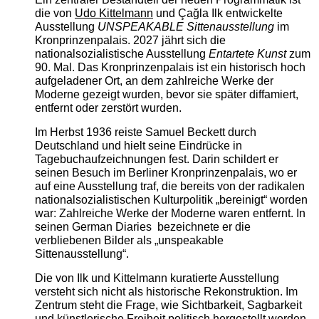
die von
Udo Kittelmann
und Çağla Ilk entwickelte
Ausstellung
UNSPEAKABLE Sittenausstellung
im
Kronprinzenpalais. 2027 jährt sich die
nationalsozialistische Ausstellung
Entartete Kunst
zum
90. Mal. Das Kronprinzenpalais ist ein historisch hoch
aufgeladener Ort, an dem zahlreiche Werke der
Moderne gezeigt wurden, bevor sie später diffamiert,
entfernt oder zerstört wurden.
Im Herbst 1936 reiste Samuel Beckett durch
Deutschland und hielt seine Eindrücke in
Tagebuchaufzeichnungen fest. Darin schildert er
seinen Besuch im Berliner Kronprinzenpalais, wo er
auf eine Ausstellung traf, die bereits von der radikalen
nationalsozialistischen Kulturpolitik „bereinigt“ worden
war: Zahlreiche Werke der Moderne waren entfernt. In
seinen German Diaries bezeichnete er die
verbliebenen Bilder als „unspeakable
Sittenausstellung“.
Die von Ilk und Kittelmann kuratierte Ausstellung
versteht sich nicht als historische Rekonstruktion. Im
Zentrum steht die Frage, wie Sichtbarkeit, Sagbarkeit
und künstlerische Freiheit politisch hergestellt werden