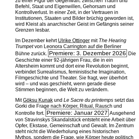
zu einer Figur der Gegenwart: zwischen Traum und
Befehl, Staat und Eigenwillen, Gehorsam und
Kontrollverlust. In einer Zeit, in der Vertrauen in
Institutionen, Staaten und Bilder brüchig geworden ist,
wird Kleist als anarchischer Geist im Gefängnis seiner
Grenzen lesbar.
Im Dezember kehrt
Ulrike Ottinger
mit
The ­Hearing
Trumpet
von Leonora Carrington auf die Berliner
Premiere: 3. Dezember 2026
Bühne zurück.
Die
Geschichte einer 92-jährigen Frau, die in ein
Altersheim kommt und dort eine Revolution beginnt,
verbindet Surrealismus, feministische Imagination,
Filmgeschichte und Theater. Sie fragt, wer überhört
wird – und was geschieht, wenn gerade diese
Stimmen beginnen, die Welt zu verändern.
Mit
Göksu Kunak
und
Le Sacre du printemps
setzt das
Gorki die Frage nach Körper, Ritual, Rausch und
Premiere: Januar 2027
Kontrolle fort.
Ausgehend
von Stravinskys Skandalstück entsteht eine Arbeit über
Opfer, Ekstase, Gemeinschaft und Gewalt. Im Zentrum
steht nicht die Wiederholung eines historischen
Mythos, sondern die Frage, wie Körper heute politisch