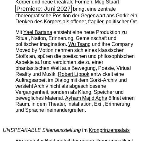
Körper und neue theatrale Formen.
Meg Stuart
Premiere: Juni 2027
bringt eine zentrale
choreografische Position der Gegenwart ans Gorki: ein
Denken des Körpers als offener, fragiler, politischer Ort.
Mit
Yael Bartana
entsteht eine neue Produktion zu
Ritual, Nation, Erinnerung, Gemeinschaft und
politischer Imagination.
Wu Tsang
und ihre Company
Moved by Motion nehmen sich eines klassischen
Stoffs an, spüren die poetischen und philosophischen
Aspekte auf und verdichten sie zu einer
phantastischen Welt aus Bewegung, Poesie, Virtual
Reality und Musik.
Robert Lippok
entwickelt eine
Auftragsarbeit im Dialog mit dem Gorki-Archiv und
versteht Archiv nicht als abgeschlossene
Vergangenheit, sondern als Klang, Speicher und
bewegliches Material.
Ayham Majid Agha
öffnet einen
Raum, in dem Theater, Installation, Exil, Erinnerung
und Sprache ineinandergreifen.
UNSPEAKABLE Sittenausstellung
im
Kronprinzenpalais
Ein zentraler Bestandteil der neuen Programmatik ist