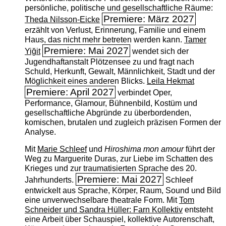
persönliche, politische und gesellschaftliche Räume:
Premiere: März 2027
Theda Nilsson-Eicke
erzählt von Verlust, Erinnerung, Familie und einem
Haus, das nicht mehr betreten werden kann.
Tamer
Premiere: Mai 2027
Yiğit
wendet sich der
Jugendhaftanstalt Plötzensee zu und fragt nach
Schuld, Herkunft, Gewalt, Männlichkeit, Stadt und der
Möglichkeit eines anderen Blicks.
Leila Hekmat
Premiere: April 2027
verbindet Oper,
Performance, Glamour, Bühnenbild, Kostüm und
gesellschaftliche Abgründe zu überbordenden,
komischen, brutalen und zugleich präzisen Formen der
Analyse.
Mit
Marie Schleef
und
Hiroshima mon amour
führt der
Weg zu Marguerite Duras, zur Liebe im Schatten des
Krieges und zur traumatisierten Sprache des 20.
Premiere: Mai 2027
Jahrhunderts.
Schleef
entwickelt aus Sprache, Körper, Raum, Sound und Bild
eine unverwechselbare theatrale Form. Mit
Tom
Schneider und Sandra Hüller: Farn Kollektiv
entsteht
eine Arbeit über Schauspiel, kollektive Autorenschaft,