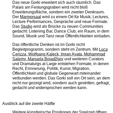
Das neue Gorki erweitert sich auch räumlich. Das
Palais am Festungsgraben wird nicht bloß
Erweiterungsfläche, sondern ein zweiter Denkraum.
Der
Marmorsaal
wird zu einem Ort für Musik, Lectures,
Lecture Performances, Gespräche und neue Formate.
Das
Studio
wird als Brücke zu neuen Communities
gedacht: Listening Bar, Dance Club, ein Raum, in dem
Sound, Musik und Tanz neue Öffentlichkeiten einladen.
Das öffentliche Denken ist im Gorki nicht
Begleitprogramm, sondern steht im Zentrum. Mit
Luca
Cerizza, Wolfgang Kaleck, Imran Ayata, Mohammad
Salemy, Manuela Bojadžijev
und weiteren Curators
und Dramaturgs at Large entstehen Formate, in denen
Recht, Erinnerung, Politik, Kunst, Migration,
Öffentlichkeit und globale Gegenwart miteinander
verbunden werden. Das Gorki soll ein Ort sein, an dem
nicht nur gezeigt wird, sondern auch gestritten, gefragt,
gedacht und widersprochen werden kann.
Ausblick auf die zweite Hälfte
Weitere künstlerische Positionen der Spielzeit öffnen