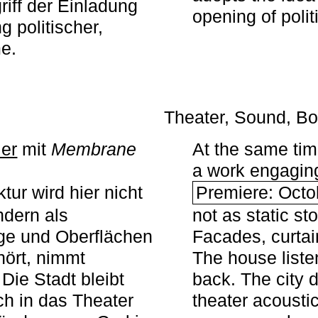
iff der Einladung
opening of polit
g politischer,
me.
Theater, Sound, Bo
ier
mit ­
Membrane
At the same ti
a work engaging 
tur wird hier nicht
Premiere: Octo
ndern als
not as static st
ge und Oberflächen
Facades, curta
ört, nimmt
The house liste
Die Stadt bleibt
back. The city 
sch in das Theater
theater acoustic