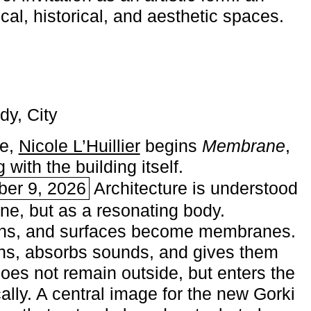
ical, historical, and aesthetic spaces.
dy, City
me,
Nicole L’Huillier
begins ­
Membrane
,
with the building itself.
ber 9, 2026
Architecture is understood
one, but as a resonating body.
ins, and surfaces become membranes.
ns, absorbs sounds, and gives them
does not remain outside, but enters the
ally. A central image for the new Gorki