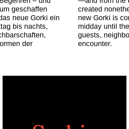
 Begehren – und
—and from the q
aum geschaffen
created nonethel
das neue Gorki ein
new Gorki is c
tag bis nachts,
midday until the
achbarschaften,
guests, neighbo
Formen der
encounter.