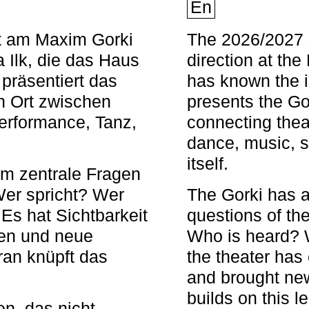
En
nt am Maxim Gorki
The 2026/2027 s
 Ilk, die das Haus
direction at th
 präsentiert das
has known the i
en Ort zwischen
presents the Go
Performance, Tanz,
connecting thea
dance, music, s
itself.
em zentrale Fragen
Wer spricht? Wer
The Gorki has a
s hat Sichtbarkeit
questions of th
en und neue
Who is heard? 
ran knüpft das
the theater has c
and brought new
builds on this l
n, das nicht