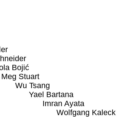
ler
hneider
ola Bojić
Meg Stuart
Wu Tsang
Yael Bartana
Imran Ayata
Wolfgang Kaleck