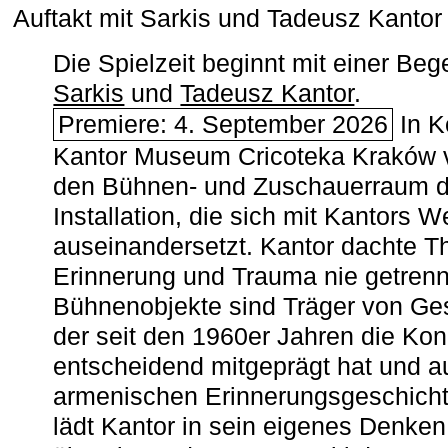
Auftakt mit Sarkis und Tadeusz Kanto
Die Spielzeit beginnt mit einer B
Sarkis
und
Tadeusz Kantor
.
Premiere: 4. September 2026
In K
Kantor Museum Cricoteka Kraków v
den Bühnen- und Zuschauerraum de
Installation, die sich mit Kantors W
auseinandersetzt. Kantor dachte The
Erinnerung und Trauma nie getrenn
Bühnenobjekte sind Träger von Ges
der seit den 1960er Jahren die Ko
entscheidend mitgeprägt hat und a
armenischen ­Erinnerungsgeschicht
lädt Kantor in sein eigenes Denken