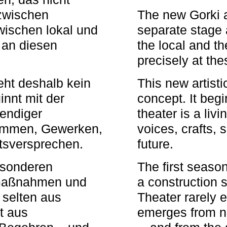
zwischen
The new Gorki 
wischen lokal und
separate stage 
u an diesen
the local and th
precisely at th
eht deshalb kein
This new artisti
nnt mit der
concept. It begi
bendiger
theater is a li
timmen, Gewerken,
voices, crafts,
tsversprechen.
future.
besonderen
The first seaso
rmaßnahmen und
a construction s
 selten aus
Theater rarely 
t aus
emerges from ne