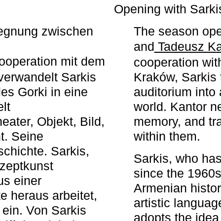
r
Opening with Sarki
egegnung zwischen
The season ope
and
Tadeusz Ka
ooperation mit dem
cooperation wit
erwandelt Sarkis
Kraków, Sarkis 
s Gorki in eine
auditorium into 
elt
world. Kantor n
ater, Objekt, Bild,
memory, and tra
t. Seine
within them.
chichte. Sarkis,
Sarkis, who has
nzeptkunst
since the 1960s
us einer
Armenian histor
e heraus arbeitet,
artistic languag
 ein. Von Sarkis
adopts the idea 