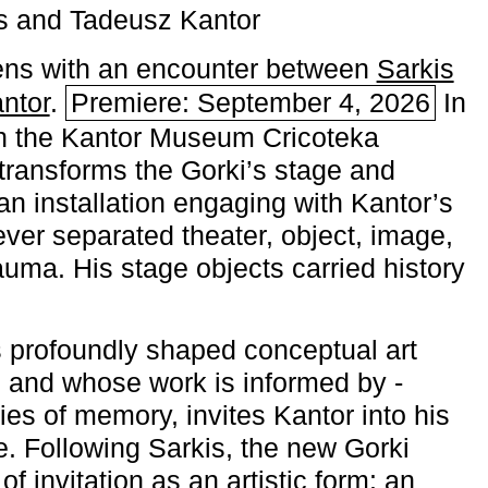
s and Tadeusz Kantor
ns with an encounter between
Sarkis
ntor
.
Premiere: September 4, 2026
In
h the ­Kantor Museum Cricoteka
transforms the Gorki’s stage and
an installation engaging with Kantor’s
ever separated theater, object, image,
uma. His stage objects carried history
 profoundly shaped conceptual art
 and whose work is informed by ­
ies of memory, invites Kantor into his
e. Following Sarkis, the new Gorki
of invitation as an artistic form: an