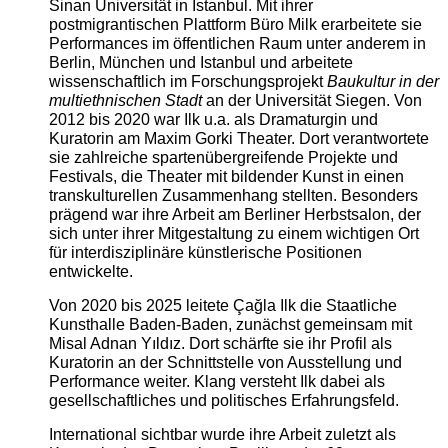
Sinan Universität in Istanbul. Mit ihrer
postmigrantischen Plattform Büro Milk erarbeitete sie
Performances im öffentlichen Raum unter anderem in
Berlin, München und Istanbul und arbeitete
wissenschaftlich im Forschungsprojekt
Baukultur in der
multiethnischen Stadt
an der Universität Siegen. Von
2012 bis 2020 war Ilk u.a. als Dramaturgin und
Kuratorin am Maxim Gorki Theater. Dort verantwortete
sie zahlreiche spartenübergreifende Projekte und
Festivals, die Theater mit bildender Kunst in einen
transkulturellen Zusammenhang stellten. Besonders
prägend war ihre Arbeit am Berliner Herbstsalon, der
sich unter ihrer Mitgestaltung zu einem wichtigen Ort
für interdisziplinäre künstlerische Positionen
entwickelte.
Von 2020 bis 2025 leitete Çağla Ilk die Staatliche
Kunsthalle Baden-Baden, zunächst gemeinsam mit
Misal Adnan Yıldız. Dort schärfte sie ihr Profil als
Kuratorin an der Schnittstelle von Ausstellung und
Performance weiter. Klang versteht Ilk dabei als
gesellschaftliches und politisches Erfahrungsfeld.
International sichtbar wurde ihre Arbeit zuletzt als