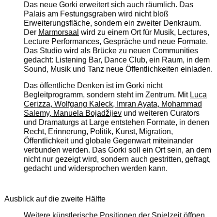
Das neue Gorki erweitert sich auch räumlich. Das
Palais am Festungsgraben wird nicht bloß
Erweiterungsfläche, sondern ein zweiter Denkraum.
Der
Marmorsaal
wird zu einem Ort für Musik, Lectures,
Lecture Performances, Gespräche und neue Formate.
Das
Studio
wird als Brücke zu neuen Communities
gedacht: Listening Bar, Dance Club, ein Raum, in dem
Sound, Musik und Tanz neue Öffentlichkeiten einladen.
Das öffentliche Denken ist im Gorki nicht
Begleitprogramm, sondern steht im Zentrum. Mit
Luca
Cerizza, Wolfgang Kaleck, Imran Ayata, Mohammad
Salemy, Manuela Bojadžijev
und weiteren Curators
und Dramaturgs at Large entstehen Formate, in denen
Recht, Erinnerung, Politik, Kunst, Migration,
Öffentlichkeit und globale Gegenwart miteinander
verbunden werden. Das Gorki soll ein Ort sein, an dem
nicht nur gezeigt wird, sondern auch gestritten, gefragt,
gedacht und widersprochen werden kann.
Ausblick auf die zweite Hälfte
Weitere künstlerische Positionen der Spielzeit öffnen