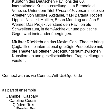
Kuratorin des Deutschen Pavillons der 60.
Internationale Kunstausstellung – La Biennale di
Venezia. Unter dem Titel
Thresholds
versammelte sie
Arbeiten von Michael Akstaller, Yael Bartana, Robert
Lippok, Nicole L’Huillier, Ersan Mondtag und Jan St.
Werner. Das Projekt verstand den Pavillon als
Schwellenraum, in dem Architektur und politische
Gegenwart ineinander übergingen.
Mit ihrer Rückkehr an das Maxim Gorki Theater bringt
Çağla Ilk eine international geprägte Perspektive mit,
die Theater als offenen Begegnungsraum zwischen
Kunstformen und gesellschaftlichen Fragestellungen
versteht.
Connect with us via
ConnectWithUs@gorki.de
as part of ensemble
Campbell Caspary
Caroline Cousin
Çiğdem Teke
Emeka Ene