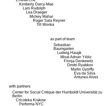
Kimberly Darcy-Mae
Lars Rudolph
Lea Draeger
Mickey Mahar
Roger Sala Reyner
Till Wonka
as part of team
Sebastian
Baumgarten
Ludwig Haugk
Misal Adnan Yıldız
Finnja Denkewitz
Dmitri Ryabkov
Martin Györffy
Eva da Silva
Antunes Alves
with partners
Center for Social Critique der Humboldt Universität zu
Berlin
Cricoteka Krakow
Performa NYC