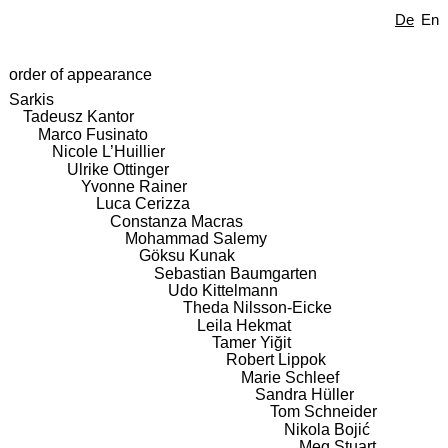
De
En
order of appearance
Sarkis
Tadeusz Kantor
Marco Fusinato
Nicole L’Huillier
Ulrike Ottinger
Yvonne Rainer
Luca Cerizza
Constanza Macras
Mohammad Salemy
Göksu Kunak
Sebastian Baumgarten
Udo Kittelmann
Theda Nilsson-Eicke
Leila Hekmat
Tamer Yiğit
Robert Lippok
Marie Schleef
Sandra Hüller
Tom Schneider
Nikola Bojić
Meg Stuart