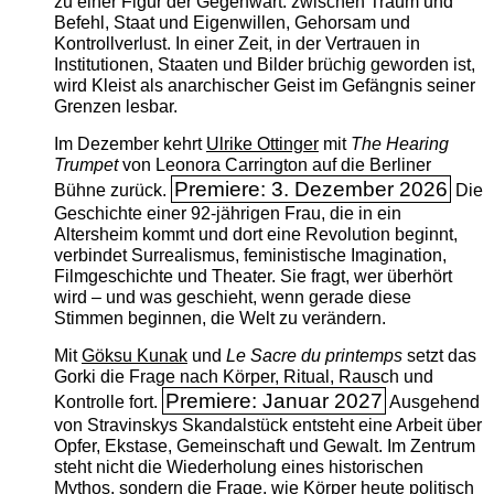
zu einer Figur der Gegenwart: zwischen Traum und
Befehl, Staat und Eigenwillen, Gehorsam und
Kontrollverlust. In einer Zeit, in der Vertrauen in
Institutionen, Staaten und Bilder brüchig geworden ist,
wird Kleist als anarchischer Geist im Gefängnis seiner
Grenzen lesbar.
Im Dezember kehrt
Ulrike Ottinger
mit
The ­Hearing
Trumpet
von Leonora Carrington auf die Berliner
Premiere: 3. Dezember 2026
Bühne zurück.
Die
Geschichte einer 92-jährigen Frau, die in ein
Altersheim kommt und dort eine Revolution beginnt,
verbindet Surrealismus, feministische Imagination,
Filmgeschichte und Theater. Sie fragt, wer überhört
wird – und was geschieht, wenn gerade diese
Stimmen beginnen, die Welt zu verändern.
Mit
Göksu Kunak
und
Le Sacre du printemps
setzt das
Gorki die Frage nach Körper, Ritual, Rausch und
Premiere: Januar 2027
Kontrolle fort.
Ausgehend
von Stravinskys Skandalstück entsteht eine Arbeit über
Opfer, Ekstase, Gemeinschaft und Gewalt. Im Zentrum
steht nicht die Wiederholung eines historischen
Mythos, sondern die Frage, wie Körper heute politisch