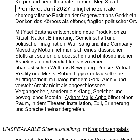
Körper und neue theatrale Formen.
Meg Stuart
Premiere: Juni 2027
bringt eine zentrale
choreografische Position der Gegenwart ans Gorki: ein
Denken des Körpers als offener, fragiler, politischer Ort.
Mit
Yael Bartana
entsteht eine neue Produktion zu
Ritual, Nation, Erinnerung, Gemeinschaft und
politischer Imagination.
Wu Tsang
und ihre Company
Moved by Motion nehmen sich eines klassischen
Stoffs an, spüren die poetischen und philosophischen
Aspekte auf und verdichten sie zu einer
phantastischen Welt aus Bewegung, Poesie, Virtual
Reality und Musik.
Robert Lippok
entwickelt eine
Auftragsarbeit im Dialog mit dem Gorki-Archiv und
versteht Archiv nicht als abgeschlossene
Vergangenheit, sondern als Klang, Speicher und
bewegliches Material.
Ayham Majid Agha
öffnet einen
Raum, in dem Theater, Installation, Exil, Erinnerung
und Sprache ineinandergreifen.
UNSPEAKABLE Sittenausstellung
im
Kronprinzenpalais
Ein zentraler Bestandteil der neuen Programmatik ist