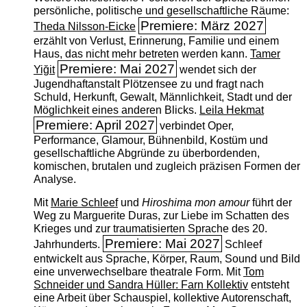
persönliche, politische und gesellschaftliche Räume:
Premiere: März 2027
Theda Nilsson-Eicke
erzählt von Verlust, Erinnerung, Familie und einem
Haus, das nicht mehr betreten werden kann.
Tamer
Premiere: Mai 2027
Yiğit
wendet sich der
Jugendhaftanstalt Plötzensee zu und fragt nach
Schuld, Herkunft, Gewalt, Männlichkeit, Stadt und der
Möglichkeit eines anderen Blicks.
Leila Hekmat
Premiere: April 2027
verbindet Oper,
Performance, Glamour, Bühnenbild, Kostüm und
gesellschaftliche Abgründe zu überbordenden,
komischen, brutalen und zugleich präzisen Formen der
Analyse.
Mit
Marie Schleef
und
Hiroshima mon amour
führt der
Weg zu Marguerite Duras, zur Liebe im Schatten des
Krieges und zur traumatisierten Sprache des 20.
Premiere: Mai 2027
Jahrhunderts.
Schleef
entwickelt aus Sprache, Körper, Raum, Sound und Bild
eine unverwechselbare theatrale Form. Mit
Tom
Schneider und Sandra Hüller: Farn Kollektiv
entsteht
eine Arbeit über Schauspiel, kollektive Autorenschaft,