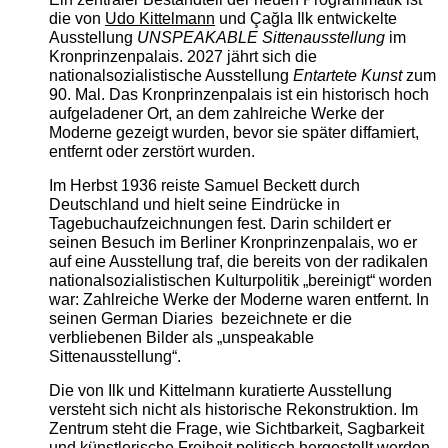
die von
Udo Kittelmann
und Çağla Ilk entwickelte
Ausstellung
UNSPEAKABLE Sittenausstellung
im
Kronprinzenpalais. 2027 jährt sich die
nationalsozialistische Ausstellung
Entartete Kunst
zum
90. Mal. Das Kronprinzenpalais ist ein historisch hoch
aufgeladener Ort, an dem zahlreiche Werke der
Moderne gezeigt wurden, bevor sie später diffamiert,
entfernt oder zerstört wurden.
Im Herbst 1936 reiste Samuel Beckett durch
Deutschland und hielt seine Eindrücke in
Tagebuchaufzeichnungen fest. Darin schildert er
seinen Besuch im Berliner Kronprinzenpalais, wo er
auf eine Ausstellung traf, die bereits von der radikalen
nationalsozialistischen Kulturpolitik „bereinigt“ worden
war: Zahlreiche Werke der Moderne waren entfernt. In
seinen German Diaries bezeichnete er die
verbliebenen Bilder als „unspeakable
Sittenausstellung“.
Die von Ilk und Kittelmann kuratierte Ausstellung
versteht sich nicht als historische Rekonstruktion. Im
Zentrum steht die Frage, wie Sichtbarkeit, Sagbarkeit
und künstlerische Freiheit politisch hergestellt werden