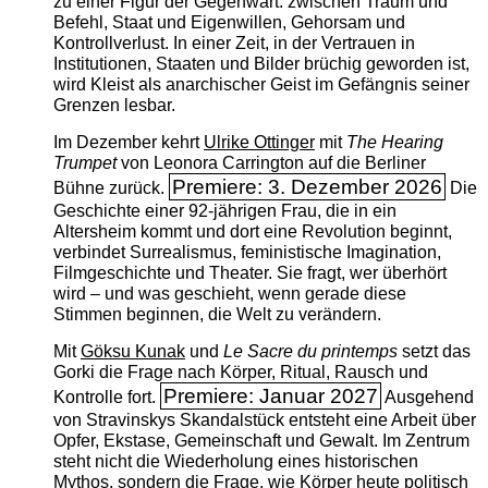
zu einer Figur der Gegenwart: zwischen Traum und
Befehl, Staat und Eigenwillen, Gehorsam und
Kontrollverlust. In einer Zeit, in der Vertrauen in
Institutionen, Staaten und Bilder brüchig geworden ist,
wird Kleist als anarchischer Geist im Gefängnis seiner
Grenzen lesbar.
Im Dezember kehrt
Ulrike Ottinger
mit
The ­Hearing
Trumpet
von Leonora Carrington auf die Berliner
Premiere: 3. Dezember 2026
Bühne zurück.
Die
Geschichte einer 92-jährigen Frau, die in ein
Altersheim kommt und dort eine Revolution beginnt,
verbindet Surrealismus, feministische Imagination,
Filmgeschichte und Theater. Sie fragt, wer überhört
wird – und was geschieht, wenn gerade diese
Stimmen beginnen, die Welt zu verändern.
Mit
Göksu Kunak
und
Le Sacre du printemps
setzt das
Gorki die Frage nach Körper, Ritual, Rausch und
Premiere: Januar 2027
Kontrolle fort.
Ausgehend
von Stravinskys Skandalstück entsteht eine Arbeit über
Opfer, Ekstase, Gemeinschaft und Gewalt. Im Zentrum
steht nicht die Wiederholung eines historischen
Mythos, sondern die Frage, wie Körper heute politisch