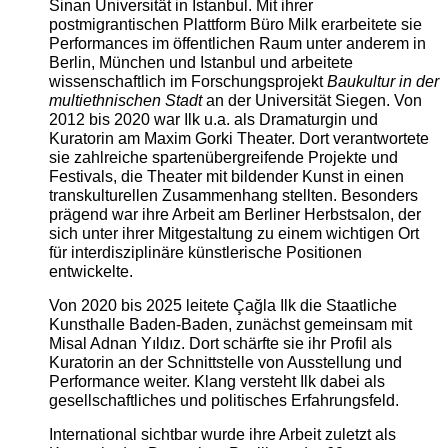
Sinan Universität in Istanbul. Mit ihrer
postmigrantischen Plattform Büro Milk erarbeitete sie
Performances im öffentlichen Raum unter anderem in
Berlin, München und Istanbul und arbeitete
wissenschaftlich im Forschungsprojekt
Baukultur in der
multiethnischen Stadt
an der Universität Siegen. Von
2012 bis 2020 war Ilk u.a. als Dramaturgin und
Kuratorin am Maxim Gorki Theater. Dort verantwortete
sie zahlreiche spartenübergreifende Projekte und
Festivals, die Theater mit bildender Kunst in einen
transkulturellen Zusammenhang stellten. Besonders
prägend war ihre Arbeit am Berliner Herbstsalon, der
sich unter ihrer Mitgestaltung zu einem wichtigen Ort
für interdisziplinäre künstlerische Positionen
entwickelte.
Von 2020 bis 2025 leitete Çağla Ilk die Staatliche
Kunsthalle Baden-Baden, zunächst gemeinsam mit
Misal Adnan Yıldız. Dort schärfte sie ihr Profil als
Kuratorin an der Schnittstelle von Ausstellung und
Performance weiter. Klang versteht Ilk dabei als
gesellschaftliches und politisches Erfahrungsfeld.
International sichtbar wurde ihre Arbeit zuletzt als