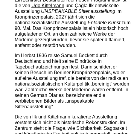
die von
Udo Kittelmann
und Çağla Ilk entwickelte
Ausstellung
UNSPEAKABLE Sittenausstellung
im
Kronprinzenpalais. 2027 jährt sich die
nationalsozialistische Ausstellung
Entartete Kunst
zum
90. Mal. Das Kronprinzenpalais ist ein historisch hoch
aufgeladener Ort, an dem zahlreiche Werke der
Moderne gezeigt wurden, bevor sie später diffamiert,
entfernt oder zerstört wurden.
Im Herbst 1936 reiste Samuel Beckett durch
Deutschland und hielt seine Eindrücke in
Tagebuchaufzeichnungen fest. Darin schildert er
seinen Besuch im Berliner Kronprinzenpalais, wo er
auf eine Ausstellung traf, die bereits von der radikalen
nationalsozialistischen Kulturpolitik „bereinigt“ worden
war: Zahlreiche Werke der Moderne waren entfernt. In
seinen German Diaries bezeichnete er die
verbliebenen Bilder als „unspeakable
Sittenausstellung“.
Die von Ilk und Kittelmann kuratierte Ausstellung
versteht sich nicht als historische Rekonstruktion. Im
Zentrum steht die Frage, wie Sichtbarkeit, Sagbarkeit
und künstlerische Freiheit politisch hergestellt werden