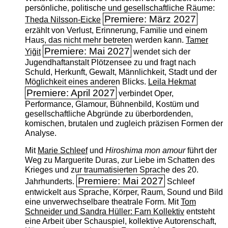
persönliche, politische und gesellschaftliche Räume:
Premiere: März 2027
Theda Nilsson-Eicke
erzählt von Verlust, Erinnerung, Familie und einem
Haus, das nicht mehr betreten werden kann.
Tamer
Premiere: Mai 2027
Yiğit
wendet sich der
Jugendhaftanstalt Plötzensee zu und fragt nach
Schuld, Herkunft, Gewalt, Männlichkeit, Stadt und der
Möglichkeit eines anderen Blicks.
Leila Hekmat
Premiere: April 2027
verbindet Oper,
Performance, Glamour, Bühnenbild, Kostüm und
gesellschaftliche Abgründe zu überbordenden,
komischen, brutalen und zugleich präzisen Formen der
Analyse.
Mit
Marie Schleef
und
Hiroshima mon amour
führt der
Weg zu Marguerite Duras, zur Liebe im Schatten des
Krieges und zur traumatisierten Sprache des 20.
Premiere: Mai 2027
Jahrhunderts.
Schleef
entwickelt aus Sprache, Körper, Raum, Sound und Bild
eine unverwechselbare theatrale Form. Mit
Tom
Schneider und Sandra Hüller: Farn Kollektiv
entsteht
eine Arbeit über Schauspiel, kollektive Autorenschaft,