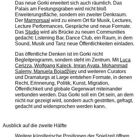
Das neue Gorki erweitert sich auch räumlich. Das
Palais am Festungsgraben wird nicht bloß
Erweiterungsfläche, sondern ein zweiter Denkraum.
Der
Marmorsaal
wird zu einem Ort für Musik, Lectures,
Lecture Performances, Gespräche und neue Formate.
Das
Studio
wird als Brücke zu neuen Communities
gedacht: Listening Bar, Dance Club, ein Raum, in dem
Sound, Musik und Tanz neue Öffentlichkeiten einladen.
Das öffentliche Denken ist im Gorki nicht
Begleitprogramm, sondern steht im Zentrum. Mit
Luca
Cerizza, Wolfgang Kaleck, Imran Ayata, Mohammad
Salemy, Manuela Bojadžijev
und weiteren Curators
und Dramaturgs at Large entstehen Formate, in denen
Recht, Erinnerung, Politik, Kunst, Migration,
Öffentlichkeit und globale Gegenwart miteinander
verbunden werden. Das Gorki soll ein Ort sein, an dem
nicht nur gezeigt wird, sondern auch gestritten, gefragt,
gedacht und widersprochen werden kann.
Ausblick auf die zweite Hälfte
Weitere künstlerische Positionen der Spielzeit öffnen