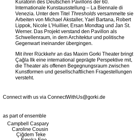
Kuratorin des Deutschen Pavillons der 60.
Internationale Kunstausstellung – La Biennale di
Venezia. Unter dem Titel
Thresholds
versammelte sie
Arbeiten von Michael Akstaller, Yael Bartana, Robert
Lippok, Nicole L’Huillier, Ersan Mondtag und Jan St.
Werner. Das Projekt verstand den Pavillon als
Schwellenraum, in dem Architektur und politische
Gegenwart ineinander übergingen.
Mit ihrer Rückkehr an das Maxim Gorki Theater bringt
Çağla Ilk eine international geprägte Perspektive mit,
die Theater als offenen Begegnungsraum zwischen
Kunstformen und gesellschaftlichen Fragestellungen
versteht.
Connect with us via
ConnectWithUs@gorki.de
as part of ensemble
Campbell Caspary
Caroline Cousin
Çiğdem Teke
Emeka Ene