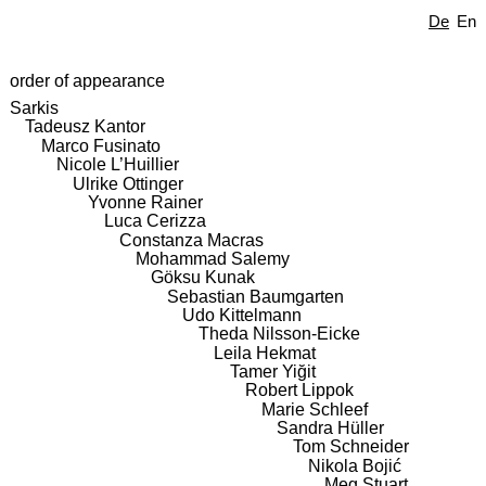
De
En
order of appearance
Sarkis
Tadeusz Kantor
Marco Fusinato
Nicole L’Huillier
Ulrike Ottinger
Yvonne Rainer
Luca Cerizza
Constanza Macras
Mohammad Salemy
Göksu Kunak
Sebastian Baumgarten
Udo Kittelmann
Theda Nilsson-Eicke
Leila Hekmat
Tamer Yiğit
Robert Lippok
Marie Schleef
Sandra Hüller
Tom Schneider
Nikola Bojić
Meg Stuart