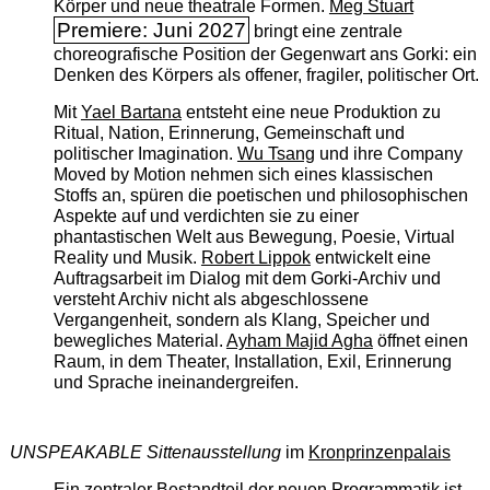
Körper und neue theatrale Formen.
Meg Stuart
Premiere: Juni 2027
bringt eine zentrale
choreografische Position der Gegenwart ans Gorki: ein
Denken des Körpers als offener, fragiler, politischer Ort.
Mit
Yael Bartana
entsteht eine neue Produktion zu
Ritual, Nation, Erinnerung, Gemeinschaft und
politischer Imagination.
Wu Tsang
und ihre Company
Moved by Motion nehmen sich eines klassischen
Stoffs an, spüren die poetischen und philosophischen
Aspekte auf und verdichten sie zu einer
phantastischen Welt aus Bewegung, Poesie, Virtual
Reality und Musik.
Robert Lippok
entwickelt eine
Auftragsarbeit im Dialog mit dem Gorki-Archiv und
versteht Archiv nicht als abgeschlossene
Vergangenheit, sondern als Klang, Speicher und
bewegliches Material.
Ayham Majid Agha
öffnet einen
Raum, in dem Theater, Installation, Exil, Erinnerung
und Sprache ineinandergreifen.
UNSPEAKABLE Sittenausstellung
im
Kronprinzenpalais
Ein zentraler Bestandteil der neuen Programmatik ist