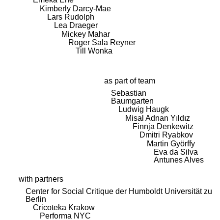
Kimberly Darcy-Mae
Lars Rudolph
Lea Draeger
Mickey Mahar
Roger Sala Reyner
Till Wonka
as part of team
Sebastian
Baumgarten
Ludwig Haugk
Misal Adnan Yıldız
Finnja Denkewitz
Dmitri Ryabkov
Martin Györffy
Eva da Silva
Antunes Alves
with partners
Center for Social Critique der Humboldt Universität zu
Berlin
Cricoteka Krakow
Performa NYC