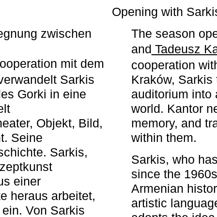
r
Opening with Sarki
egegnung zwischen
The season ope
and
Tadeusz Ka
ooperation mit dem
cooperation wit
erwandelt Sarkis
Kraków, Sarkis 
s Gorki in eine
auditorium into 
elt
world. Kantor n
ater, Objekt, Bild,
memory, and tra
t. Seine
within them.
chichte. Sarkis,
Sarkis, who has
nzeptkunst
since the 1960s
us einer
Armenian histor
e heraus arbeitet,
artistic languag
 ein. Von Sarkis