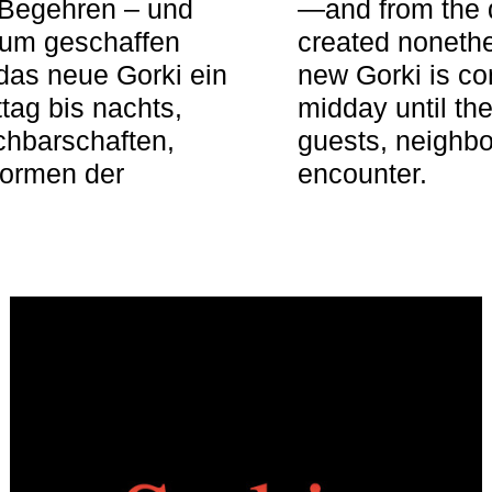
 Begehren – und
—and from the q
aum geschaffen
created nonethel
das neue Gorki ein
new Gorki is c
tag bis nachts,
midday until the
achbarschaften,
guests, neighbo
Formen der
encounter.