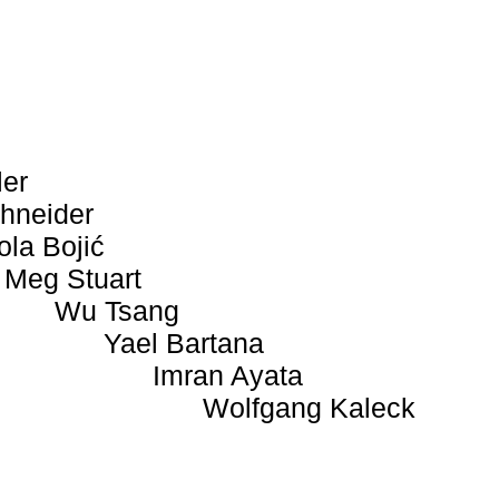
ler
hneider
ola Bojić
Meg Stuart
Wu Tsang
Yael Bartana
Imran Ayata
Wolfgang Kaleck