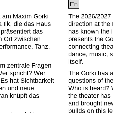
En
nt am Maxim Gorki
The 2026/2027 s
 Ilk, die das Haus
direction at th
 präsentiert das
has known the i
en Ort zwischen
presents the Go
Performance, Tanz,
connecting thea
dance, music, s
itself.
em zentrale Fragen
Wer spricht? Wer
The Gorki has a
s hat Sichtbarkeit
questions of th
en und neue
Who is heard? 
ran knüpft das
the theater has c
and brought new
builds on this l