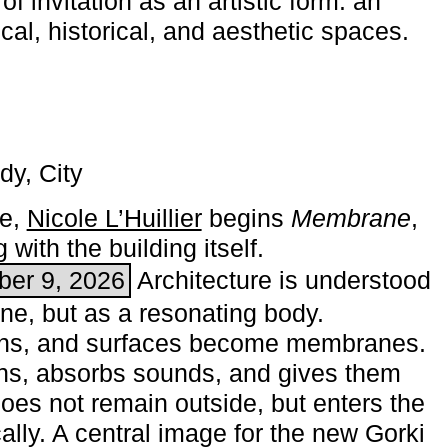
of invitation as an artistic form: an
ical, historical, and aesthetic spaces.
dy, City
me,
Nicole L’Huillier
begins ­
Membrane
,
with the building itself.
ber 9, 2026
Architecture is understood
one, but as a resonating body.
ins, and surfaces become membranes.
ns, absorbs sounds, and gives them
does not remain outside, but enters the
ally. A central image for the new Gorki