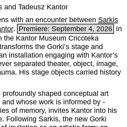
s and Tadeusz Kantor
ns with an encounter between
Sarkis
ntor
.
Premiere: September 4, 2026
In
h the ­Kantor Museum Cricoteka
transforms the Gorki’s stage and
an installation engaging with Kantor’s
ever separated theater, object, image,
uma. His stage objects carried history
 profoundly shaped conceptual art
 and whose work is informed by ­
ies of memory, invites Kantor into his
e. Following Sarkis, the new Gorki