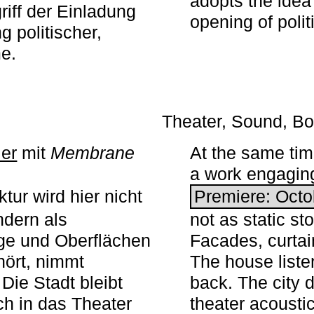
adopts the idea 
iff der Einladung
opening of polit
g politischer,
me.
Theater, Sound, Bo
ier
mit ­
Membrane
At the same ti
a work engaging 
tur wird hier nicht
Premiere: Octo
ndern als
not as static st
ge und Oberflächen
Facades, curta
ört, nimmt
The house liste
Die Stadt bleibt
back. The city 
sch in das Theater
theater acoustic