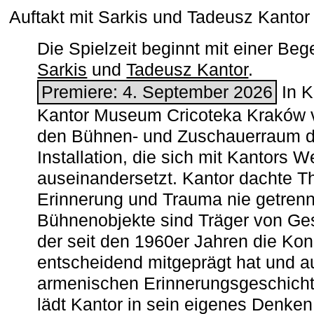
Auftakt mit Sarkis und Tadeusz Kanto
Die Spielzeit beginnt mit einer B
Sarkis
und
Tadeusz Kantor
.
Premiere: 4. September 2026
In K
Kantor Museum Cricoteka Kraków v
den Bühnen- und Zuschauerraum de
Installation, die sich mit Kantors W
auseinandersetzt. Kantor dachte The
Erinnerung und Trauma nie getrenn
Bühnenobjekte sind Träger von Ges
der seit den 1960er Jahren die Ko
entscheidend mitgeprägt hat und a
armenischen ­Erinnerungsgeschicht
lädt Kantor in sein eigenes Denken