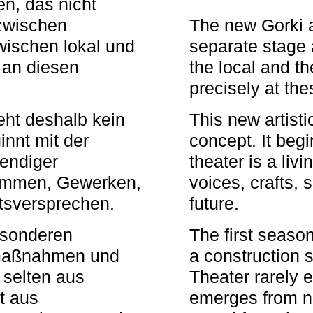
n, das nicht
zwischen
The new Gorki 
wischen lokal und
separate stage 
u an diesen
the local and th
precisely at th
eht deshalb kein
This new artisti
nnt mit der
concept. It begi
bendiger
theater is a li
timmen, Gewerken,
voices, crafts,
tsversprechen.
future.
besonderen
The first seaso
rmaßnahmen und
a construction s
 selten aus
Theater rarely 
t aus
emerges from ne