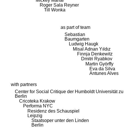
Mickey Mahar
Roger Sala Reyner
Till Wonka
as part of team
Sebastian
Baumgarten
Ludwig Haugk
Misal Adnan Yıldız
Finnja Denkewitz
Dmitri Ryabkov
Martin Györffy
Eva da Silva
Antunes Alves
with partners
Center for Social Critique der Humboldt Universität zu
Berlin
Cricoteka Krakow
Performa NYC
Residenz des Schauspiel
Leipzig
Staatsoper unter den Linden
Berlin