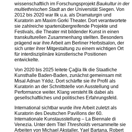
wissenschaftlich im Forschungsprojekt
Baukultur in der
multiethnischen Stadt
an der Universität Siegen. Von
2012 bis 2020 war Ilk u.a. als Dramaturgin und
Kuratorin am Maxim Gorki Theater. Dort verantwortete
sie zahlreiche spartenübergreifende Projekte und
Festivals, die Theater mit bildender Kunst in einen
transkulturellen Zusammenhang stellten. Besonders
prägend war ihre Arbeit am Berliner Herbstsalon, der
sich unter ihrer Mitgestaltung zu einem wichtigen Ort
für interdisziplinäre künstlerische Positionen
entwickelte.
Von 2020 bis 2025 leitete Çağla Ilk die Staatliche
Kunsthalle Baden-Baden, zunächst gemeinsam mit
Misal Adnan Yıldız. Dort schärfte sie ihr Profil als
Kuratorin an der Schnittstelle von Ausstellung und
Performance weiter. Klang versteht Ilk dabei als
gesellschaftliches und politisches Erfahrungsfeld.
International sichtbar wurde ihre Arbeit zuletzt als
Kuratorin des Deutschen Pavillons der 60.
Internationale Kunstausstellung – La Biennale di
Venezia. Unter dem Titel
Thresholds
versammelte sie
Arbeiten von Michael Akstaller, Yael Bartana, Robert