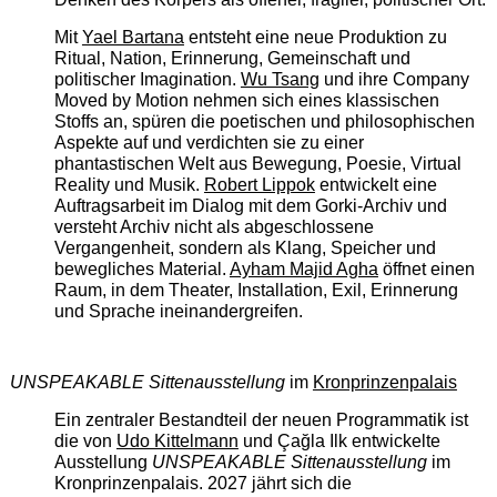
Mit
Yael Bartana
entsteht eine neue Produktion zu
Ritual, Nation, Erinnerung, Gemeinschaft und
politischer Imagination.
Wu Tsang
und ihre Company
Moved by Motion nehmen sich eines klassischen
Stoffs an, spüren die poetischen und philosophischen
Aspekte auf und verdichten sie zu einer
phantastischen Welt aus Bewegung, Poesie, Virtual
Reality und Musik.
Robert Lippok
entwickelt eine
Auftragsarbeit im Dialog mit dem Gorki-Archiv und
versteht Archiv nicht als abgeschlossene
Vergangenheit, sondern als Klang, Speicher und
bewegliches Material.
Ayham Majid Agha
öffnet einen
Raum, in dem Theater, Installation, Exil, Erinnerung
und Sprache ineinandergreifen.
UNSPEAKABLE Sittenausstellung
im
Kronprinzenpalais
Ein zentraler Bestandteil der neuen Programmatik ist
die von
Udo Kittelmann
und Çağla Ilk entwickelte
Ausstellung
UNSPEAKABLE Sittenausstellung
im
Kronprinzenpalais. 2027 jährt sich die