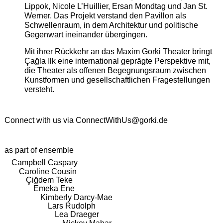
Lippok, Nicole L’Huillier, Ersan Mondtag und Jan St.
Werner. Das Projekt verstand den Pavillon als
Schwellenraum, in dem Architektur und politische
Gegenwart ineinander übergingen.
Mit ihrer Rückkehr an das Maxim Gorki Theater bringt
Çağla Ilk eine international geprägte Perspektive mit,
die Theater als offenen Begegnungsraum zwischen
Kunstformen und gesellschaftlichen Fragestellungen
versteht.
Connect with us via
ConnectWithUs@gorki.de
as part of ensemble
Campbell Caspary
Caroline Cousin
Çiğdem Teke
Emeka Ene
Kimberly Darcy-Mae
Lars Rudolph
Lea Draeger