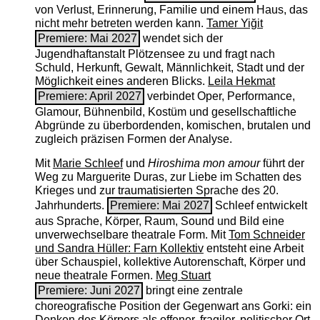
von Verlust, Erinnerung, Familie und einem Haus, das
nicht mehr betreten werden kann.
Tamer Yiğit
Premiere: Mai 2027
wendet sich der
Jugendhaftanstalt Plötzensee zu und fragt nach
Schuld, Herkunft, Gewalt, Männlichkeit, Stadt und der
Möglichkeit eines anderen Blicks.
Leila Hekmat
Premiere: April 2027
verbindet Oper, Performance,
Glamour, Bühnenbild, Kostüm und gesellschaftliche
Abgründe zu überbordenden, komischen, brutalen und
zugleich präzisen Formen der Analyse.
Mit
Marie Schleef
und
Hiroshima mon amour
führt der
Weg zu Marguerite Duras, zur Liebe im Schatten des
Krieges und zur traumatisierten Sprache des 20.
Jahrhunderts.
Premiere: Mai 2027
Schleef entwickelt
aus Sprache, Körper, Raum, Sound und Bild eine
unverwechselbare theatrale Form. Mit
Tom Schneider
und Sandra Hüller: Farn Kollektiv
entsteht eine Arbeit
über Schauspiel, kollektive Autorenschaft, Körper und
neue theatrale Formen.
Meg Stuart
Premiere: Juni 2027
bringt eine zentrale
choreografische Position der Gegenwart ans Gorki: ein
Denken des Körpers als offener, fragiler, politischer Ort.