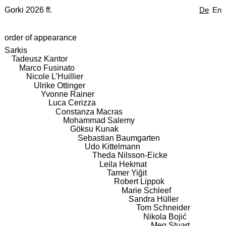
Gorki 2026 ff.
De
En
order of appearance
Sarkis
Tadeusz Kantor
Marco Fusinato
Nicole L’Huillier
Ulrike Ottinger
Yvonne Rainer
Luca Cerizza
Constanza Macras
Mohammad Salemy
Göksu Kunak
Sebastian Baumgarten
Udo Kittelmann
Theda Nilsson-Eicke
Leila Hekmat
Tamer Yiğit
Robert Lippok
Marie Schleef
Sandra Hüller
Tom Schneider
Nikola Bojić
Meg Stuart