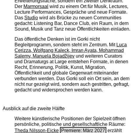
Erweiterungsfläche, sondern ein zweiter Denkraum.
Der
Marmorsaal
wird zu einem Ort für Musik, Lectures,
Lecture Performances, Gespräche und neue Formate.
Das
Studio
wird als Brücke zu neuen Communities
gedacht: Listening Bar, Dance Club, ein Raum, in dem
Sound, Musik und Tanz neue Öffentlichkeiten einladen.
Das öffentliche Denken ist im Gorki nicht
Begleitprogramm, sondern steht im Zentrum. Mit
Luca
Cerizza, Wolfgang Kaleck, Imran Ayata, Mohammad
Salemy, Manuela Bojadžijev
und weiteren Curators
und Dramaturgs at Large entstehen Formate, in denen
Recht, Erinnerung, Politik, Kunst, Migration,
Öffentlichkeit und globale Gegenwart miteinander
verbunden werden. Das Gorki soll ein Ort sein, an dem
nicht nur gezeigt wird, sondern auch gestritten, gefragt,
gedacht und widersprochen werden kann.
Ausblick auf die zweite Hälfte
Weitere künstlerische Positionen der Spielzeit öffnen
persönliche, politische und gesellschaftliche Räume:
Theda Nilsson-Eicke
Premiere: März 2027
erzählt