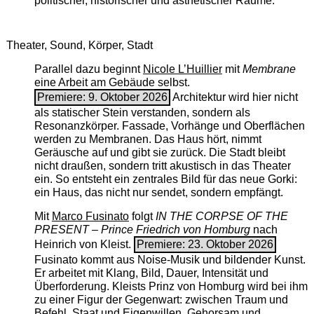
politischer, historischer und ästhetischer Räume.
Theater, Sound, Körper, Stadt
Parallel dazu beginnt
Nicole L’Huillier
mit ­
Membrane
eine Arbeit am Gebäude selbst.
Premiere: 9. Oktober 2026
Architektur wird hier nicht
als statischer Stein verstanden, sondern als
Resonanzkörper. Fassade, Vorhänge und Oberflächen
werden zu Membranen. Das Haus hört, nimmt
Geräusche auf und gibt sie zurück. Die Stadt bleibt
nicht draußen, sondern tritt akustisch in das Theater
ein. So entsteht ein zentrales Bild für das neue Gorki:
ein Haus, das nicht nur sendet, sondern empfängt.
Mit
Marco Fusinato
folgt
IN THE CORPSE OF THE
PRESENT – Prince Friedrich von Homburg
nach
Heinrich von Kleist.
Premiere: 23. Oktober 2026
Fusinato kommt aus Noise-Musik und bildender Kunst.
Er arbeitet mit Klang, Bild, Dauer, Intensität und
Überforderung. Kleists Prinz von Homburg wird bei ihm
zu einer Figur der Gegenwart: zwischen Traum und
Befehl, Staat und Eigenwillen, Gehorsam und