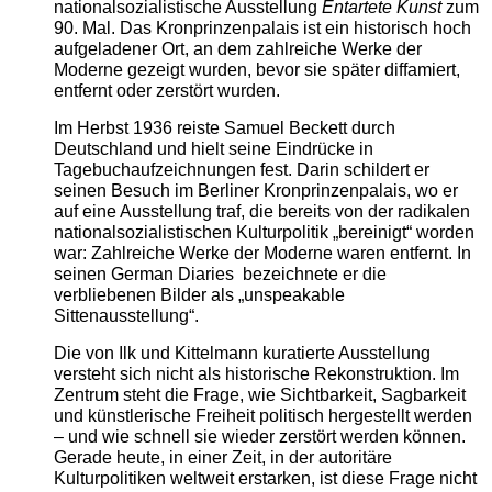
nationalsozialistische Ausstellung
Entartete Kunst
zum
90. Mal. Das Kronprinzenpalais ist ein historisch hoch
aufgeladener Ort, an dem zahlreiche Werke der
Moderne gezeigt wurden, bevor sie später diffamiert,
entfernt oder zerstört wurden.
Im Herbst 1936 reiste Samuel Beckett durch
Deutschland und hielt seine Eindrücke in
Tagebuchaufzeichnungen fest. Darin schildert er
seinen Besuch im Berliner Kronprinzenpalais, wo er
auf eine Ausstellung traf, die bereits von der radikalen
nationalsozialistischen Kulturpolitik „bereinigt“ worden
war: Zahlreiche Werke der Moderne waren entfernt. In
seinen German Diaries bezeichnete er die
verbliebenen Bilder als „unspeakable
Sittenausstellung“.
Die von Ilk und Kittelmann kuratierte Ausstellung
versteht sich nicht als historische Rekonstruktion. Im
Zentrum steht die Frage, wie Sichtbarkeit, Sagbarkeit
und künstlerische Freiheit politisch hergestellt werden
– und wie schnell sie wieder zerstört werden können.
Gerade heute, in einer Zeit, in der autoritäre
Kulturpolitiken weltweit erstarken, ist diese Frage nicht