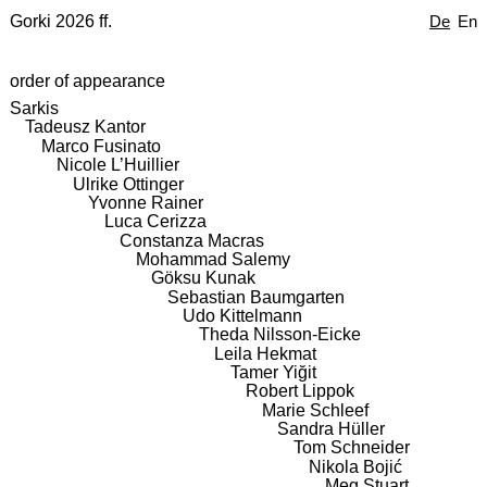
Gorki 2026 ff.
De
En
order of appearance
Sarkis
Tadeusz Kantor
Marco Fusinato
Nicole L’Huillier
Ulrike Ottinger
Yvonne Rainer
Luca Cerizza
Constanza Macras
Mohammad Salemy
Göksu Kunak
Sebastian Baumgarten
Udo Kittelmann
Theda Nilsson-Eicke
Leila Hekmat
Tamer Yiğit
Robert Lippok
Marie Schleef
Sandra Hüller
Tom Schneider
Nikola Bojić
Meg Stuart