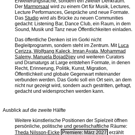
Erweiterungsfläche, sondern ein zweiter Denkraum.
Der
Marmorsaal
wird zu einem Ort für Musik, Lectures,
Lecture Performances, Gespräche und neue Formate.
Das
Studio
wird als Brücke zu neuen Communities
gedacht: Listening Bar, Dance Club, ein Raum, in dem
Sound, Musik und Tanz neue Öffentlichkeiten einladen.
Das öffentliche Denken ist im Gorki nicht
Begleitprogramm, sondern steht im Zentrum. Mit
Luca
Cerizza, Wolfgang Kaleck, Imran Ayata, Mohammad
Salemy, Manuela Bojadžijev
und weiteren Curators
und Dramaturgs at Large entstehen Formate, in denen
Recht, Erinnerung, Politik, Kunst, Migration,
Öffentlichkeit und globale Gegenwart miteinander
verbunden werden. Das Gorki soll ein Ort sein, an dem
nicht nur gezeigt wird, sondern auch gestritten, gefragt,
gedacht und widersprochen werden kann.
Ausblick auf die zweite Hälfte
Weitere künstlerische Positionen der Spielzeit öffnen
persönliche, politische und gesellschaftliche Räume:
Theda Nilsson-Eicke
Premiere: März 2027
erzählt