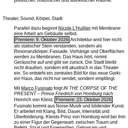
politischer, historischer und ästhetischer Räume.
Theater, Sound, Körper, Stadt
Parallel dazu beginnt
Nicole L’Huillier
mit ­
Membrane
eine Arbeit am Gebäude selbst.
Premiere: 9. Oktober 2026
Architektur wird hier nicht
als statischer Stein verstanden, sondern als
Resonanzkörper. Fassade, Vorhänge und Oberflächen
werden zu Membranen. Das Haus hört, nimmt
Geräusche auf und gibt sie zurück. Die Stadt bleibt
nicht draußen, sondern tritt akustisch in das Theater
ein. So entsteht ein zentrales Bild für das neue Gorki:
ein Haus, das nicht nur sendet, sondern empfängt.
Mit
Marco Fusinato
folgt
IN THE CORPSE OF THE
PRESENT – Prince Friedrich von Homburg
nach
Heinrich von Kleist.
Premiere: 23. Oktober 2026
Fusinato kommt aus Noise-Musik und bildender Kunst.
Er arbeitet mit Klang, Bild, Dauer, Intensität und
Überforderung. Kleists Prinz von Homburg wird bei ihm
zu einer Figur der Gegenwart: zwischen Traum und
Befehl, Staat und Eigenwillen, Gehorsam und