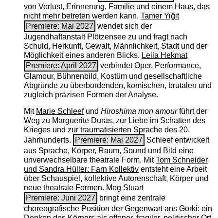
von Verlust, Erinnerung, Familie und einem Haus, das
nicht mehr betreten werden kann.
Tamer Yiğit
Premiere: Mai 2027
wendet sich der
Jugendhaftanstalt Plötzensee zu und fragt nach
Schuld, Herkunft, Gewalt, Männlichkeit, Stadt und der
Möglichkeit eines anderen Blicks.
Leila Hekmat
Premiere: April 2027
verbindet Oper, Performance,
Glamour, Bühnenbild, Kostüm und gesellschaftliche
Abgründe zu überbordenden, komischen, brutalen und
zugleich präzisen Formen der Analyse.
Mit
Marie Schleef
und
Hiroshima mon amour
führt der
Weg zu Marguerite Duras, zur Liebe im Schatten des
Krieges und zur traumatisierten Sprache des 20.
Jahrhunderts.
Premiere: Mai 2027
Schleef entwickelt
aus Sprache, Körper, Raum, Sound und Bild eine
unverwechselbare theatrale Form. Mit
Tom Schneider
und Sandra Hüller: Farn Kollektiv
entsteht eine Arbeit
über Schauspiel, kollektive Autorenschaft, Körper und
neue theatrale Formen.
Meg Stuart
Premiere: Juni 2027
bringt eine zentrale
choreografische Position der Gegenwart ans Gorki: ein
Denken des Körpers als offener, fragiler, politischer Ort.