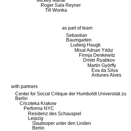
Mickey Mahar
Roger Sala Reyner
Till Wonka
as part of team
Sebastian
Baumgarten
Ludwig Haugk
Misal Adnan Yıldız
Finnja Denkewitz
Dmitri Ryabkov
Martin Györffy
Eva da Silva
Antunes Alves
with partners
Center for Social Critique der Humboldt Universität zu
Berlin
Cricoteka Krakow
Performa NYC
Residenz des Schauspiel
Leipzig
Staatsoper unter den Linden
Berlin