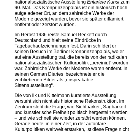
nationalsozialistische Ausstellung
Entartete Kunst
zum
90. Mal. Das Kronprinzenpalais ist ein historisch hoch
aufgeladener Ort, an dem zahlreiche Werke der
Moderne gezeigt wurden, bevor sie später diffamiert,
entfernt oder zerstört wurden.
Im Herbst 1936 reiste Samuel Beckett durch
Deutschland und hielt seine Eindrücke in
Tagebuchaufzeichnungen fest. Darin schildert er
seinen Besuch im Berliner Kronprinzenpalais, wo er
auf eine Ausstellung traf, die bereits von der radikalen
nationalsozialistischen Kulturpolitik „bereinigt“ worden
war: Zahlreiche Werke der Moderne waren entfernt. In
seinen German Diaries bezeichnete er die
verbliebenen Bilder als „unspeakable
Sittenausstellung“.
Die von Ilk und Kittelmann kuratierte Ausstellung
versteht sich nicht als historische Rekonstruktion. Im
Zentrum steht die Frage, wie Sichtbarkeit, Sagbarkeit
und künstlerische Freiheit politisch hergestellt werden
– und wie schnell sie wieder zerstört werden können.
Gerade heute, in einer Zeit, in der autoritäre
Kulturpolitiken weltweit erstarken, ist diese Frage nicht