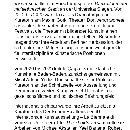
wissenschaftlich im Forschungsprojekt
Baukultur in der
multiethnischen Stadt
an der Universität Siegen. Von
2012 bis 2020 war Ilk u.a. als Dramaturgin und
Kuratorin am Maxim Gorki Theater. Dort verantwortete
sie zahlreiche spartenübergreifende Projekte und
Festivals, die Theater mit bildender Kunst in einen
transkulturellen Zusammenhang stellten. Besonders
prägend war ihre Arbeit am Berliner Herbstsalon, der
sich unter ihrer Mitgestaltung zu einem wichtigen Ort
für interdisziplinäre künstlerische Positionen
entwickelte.
Von 2020 bis 2025 leitete Çağla Ilk die Staatliche
Kunsthalle Baden-Baden, zunächst gemeinsam mit
Misal Adnan Yıldız. Dort schärfte sie ihr Profil als
Kuratorin an der Schnittstelle von Ausstellung und
Performance weiter. Klang versteht Ilk dabei als
gesellschaftliches und politisches Erfahrungsfeld.
International sichtbar wurde ihre Arbeit zuletzt als
Kuratorin des Deutschen Pavillons der 60.
Internationale Kunstausstellung – La Biennale di
Venezia. Unter dem Titel
Thresholds
versammelte sie
Arbeiten von Michael Akstaller, Yael Bartana, Robert