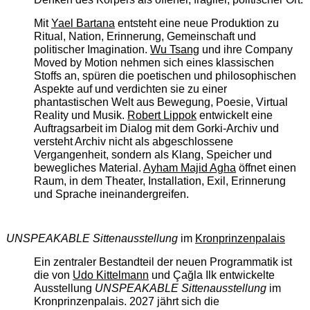
Mit
Yael Bartana
entsteht eine neue Produktion zu
Ritual, Nation, Erinnerung, Gemeinschaft und
politischer Imagination.
Wu Tsang
und ihre Company
Moved by Motion nehmen sich eines klassischen
Stoffs an, spüren die poetischen und philosophischen
Aspekte auf und verdichten sie zu einer
phantastischen Welt aus Bewegung, Poesie, Virtual
Reality und Musik.
Robert Lippok
entwickelt eine
Auftragsarbeit im Dialog mit dem Gorki-Archiv und
versteht Archiv nicht als abgeschlossene
Vergangenheit, sondern als Klang, Speicher und
bewegliches Material.
Ayham Majid Agha
öffnet einen
Raum, in dem Theater, Installation, Exil, Erinnerung
und Sprache ineinandergreifen.
UNSPEAKABLE Sittenausstellung
im
Kronprinzenpalais
Ein zentraler Bestandteil der neuen Programmatik ist
die von
Udo Kittelmann
und Çağla Ilk entwickelte
Ausstellung
UNSPEAKABLE Sittenausstellung
im
Kronprinzenpalais. 2027 jährt sich die