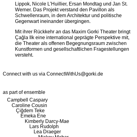
Lippok, Nicole L’Huillier, Ersan Mondtag und Jan St.
Werner. Das Projekt verstand den Pavillon als
Schwellenraum, in dem Architektur und politische
Gegenwart ineinander übergingen.
Mit ihrer Rückkehr an das Maxim Gorki Theater bringt
Çağla Ilk eine international geprägte Perspektive mit,
die Theater als offenen Begegnungsraum zwischen
Kunstformen und gesellschaftlichen Fragestellungen
versteht.
Connect with us via
ConnectWithUs@gorki.de
as part of ensemble
Campbell Caspary
Caroline Cousin
Çiğdem Teke
Emeka Ene
Kimberly Darcy-Mae
Lars Rudolph
Lea Draeger