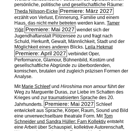
persönliche, politische und gesellschaftliche Räume:
Premiere: März 2027
Theda Nilsson-Eicke
erzählt von Verlust, Erinnerung, Familie und einem
Haus, das nicht mehr betreten werden kann.
Tamer
Premiere: Mai 2027
Yiğit
wendet sich der
Jugendhaftanstalt Plötzensee zu und fragt nach
Schuld, Herkunft, Gewalt, Männlichkeit, Stadt und der
Möglichkeit eines anderen Blicks.
Leila Hekmat
Premiere: April 2027
verbindet Oper,
Performance, Glamour, Bühnenbild, Kostüm und
gesellschaftliche Abgründe zu überbordenden,
komischen, brutalen und zugleich präzisen Formen der
Analyse.
Mit
Marie Schleef
und
Hiroshima mon amour
führt der
Weg zu Marguerite Duras, zur Liebe im Schatten des
Krieges und zur traumatisierten Sprache des 20.
Premiere: Mai 2027
Jahrhunderts.
Schleef
entwickelt aus Sprache, Körper, Raum, Sound und Bild
eine unverwechselbare theatrale Form. Mit
Tom
Schneider und Sandra Hüller: Farn Kollektiv
entsteht
eine Arbeit über Schauspiel, kollektive Autorenschaft,