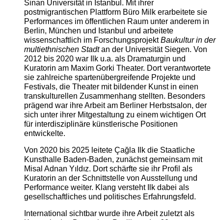
Sinan Universität in Istanbul. Mit ihrer
postmigrantischen Plattform Büro Milk erarbeitete sie
Performances im öffentlichen Raum unter anderem in
Berlin, München und Istanbul und arbeitete
wissenschaftlich im Forschungsprojekt
Baukultur in der
multiethnischen Stadt
an der Universität Siegen. Von
2012 bis 2020 war Ilk u.a. als Dramaturgin und
Kuratorin am Maxim Gorki Theater. Dort verantwortete
sie zahlreiche spartenübergreifende Projekte und
Festivals, die Theater mit bildender Kunst in einen
transkulturellen Zusammenhang stellten. Besonders
prägend war ihre Arbeit am Berliner Herbstsalon, der
sich unter ihrer Mitgestaltung zu einem wichtigen Ort
für interdisziplinäre künstlerische Positionen
entwickelte.
Von 2020 bis 2025 leitete Çağla Ilk die Staatliche
Kunsthalle Baden-Baden, zunächst gemeinsam mit
Misal Adnan Yıldız. Dort schärfte sie ihr Profil als
Kuratorin an der Schnittstelle von Ausstellung und
Performance weiter. Klang versteht Ilk dabei als
gesellschaftliches und politisches Erfahrungsfeld.
International sichtbar wurde ihre Arbeit zuletzt als