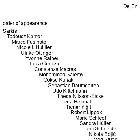
De
En
order of appearance
Sarkis
Tadeusz Kantor
Marco Fusinato
Nicole L’Huillier
Ulrike Ottinger
Yvonne Rainer
Luca Cerizza
Constanza Macras
Mohammad Salemy
Göksu Kunak
Sebastian Baumgarten
Udo Kittelmann
Theda Nilsson-Eicke
Leila Hekmat
Tamer Yiğit
Robert Lippok
Marie Schleef
Sandra Hüller
Tom Schneider
Nikola Bojić
Meg Stuart