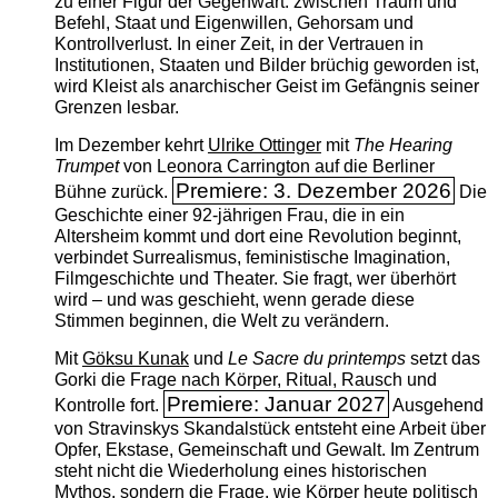
zu einer Figur der Gegenwart: zwischen Traum und
Befehl, Staat und Eigenwillen, Gehorsam und
Kontrollverlust. In einer Zeit, in der Vertrauen in
Institutionen, Staaten und Bilder brüchig geworden ist,
wird Kleist als anarchischer Geist im Gefängnis seiner
Grenzen lesbar.
Im Dezember kehrt
Ulrike Ottinger
mit
The ­Hearing
Trumpet
von Leonora Carrington auf die Berliner
Premiere: 3. Dezember 2026
Bühne zurück.
Die
Geschichte einer 92-jährigen Frau, die in ein
Altersheim kommt und dort eine Revolution beginnt,
verbindet Surrealismus, feministische Imagination,
Filmgeschichte und Theater. Sie fragt, wer überhört
wird – und was geschieht, wenn gerade diese
Stimmen beginnen, die Welt zu verändern.
Mit
Göksu Kunak
und
Le Sacre du printemps
setzt das
Gorki die Frage nach Körper, Ritual, Rausch und
Premiere: Januar 2027
Kontrolle fort.
Ausgehend
von Stravinskys Skandalstück entsteht eine Arbeit über
Opfer, Ekstase, Gemeinschaft und Gewalt. Im Zentrum
steht nicht die Wiederholung eines historischen
Mythos, sondern die Frage, wie Körper heute politisch