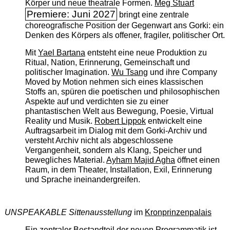
Körper und neue theatrale Formen.
Meg Stuart
Premiere: Juni 2027
bringt eine zentrale
choreografische Position der Gegenwart ans Gorki: ein
Denken des Körpers als offener, fragiler, politischer Ort.
Mit
Yael Bartana
entsteht eine neue Produktion zu
Ritual, Nation, Erinnerung, Gemeinschaft und
politischer Imagination.
Wu Tsang
und ihre Company
Moved by Motion nehmen sich eines klassischen
Stoffs an, spüren die poetischen und philosophischen
Aspekte auf und verdichten sie zu einer
phantastischen Welt aus Bewegung, Poesie, Virtual
Reality und Musik.
Robert Lippok
entwickelt eine
Auftragsarbeit im Dialog mit dem Gorki-Archiv und
versteht Archiv nicht als abgeschlossene
Vergangenheit, sondern als Klang, Speicher und
bewegliches Material.
Ayham Majid Agha
öffnet einen
Raum, in dem Theater, Installation, Exil, Erinnerung
und Sprache ineinandergreifen.
UNSPEAKABLE Sittenausstellung
im
Kronprinzenpalais
Ein zentraler Bestandteil der neuen Programmatik ist