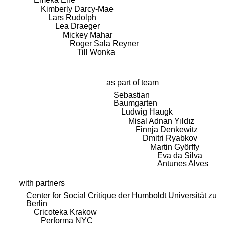
Kimberly Darcy-Mae
Lars Rudolph
Lea Draeger
Mickey Mahar
Roger Sala Reyner
Till Wonka
as part of team
Sebastian
Baumgarten
Ludwig Haugk
Misal Adnan Yıldız
Finnja Denkewitz
Dmitri Ryabkov
Martin Györffy
Eva da Silva
Antunes Alves
with partners
Center for Social Critique der Humboldt Universität zu
Berlin
Cricoteka Krakow
Performa NYC