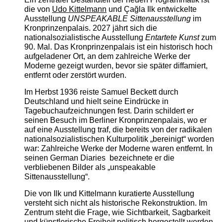
die von
Udo Kittelmann
und Çağla Ilk entwickelte
Ausstellung
UNSPEAKABLE Sittenausstellung
im
Kronprinzenpalais. 2027 jährt sich die
nationalsozialistische Ausstellung
Entartete Kunst
zum
90. Mal. Das Kronprinzenpalais ist ein historisch hoch
aufgeladener Ort, an dem zahlreiche Werke der
Moderne gezeigt wurden, bevor sie später diffamiert,
entfernt oder zerstört wurden.
Im Herbst 1936 reiste Samuel Beckett durch
Deutschland und hielt seine Eindrücke in
Tagebuchaufzeichnungen fest. Darin schildert er
seinen Besuch im Berliner Kronprinzenpalais, wo er
auf eine Ausstellung traf, die bereits von der radikalen
nationalsozialistischen Kulturpolitik „bereinigt“ worden
war: Zahlreiche Werke der Moderne waren entfernt. In
seinen German Diaries bezeichnete er die
verbliebenen Bilder als „unspeakable
Sittenausstellung“.
Die von Ilk und Kittelmann kuratierte Ausstellung
versteht sich nicht als historische Rekonstruktion. Im
Zentrum steht die Frage, wie Sichtbarkeit, Sagbarkeit
und künstlerische Freiheit politisch hergestellt werden