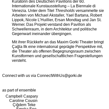
Kuratorin des Deutschen Pavillons der 60.
Internationale Kunstausstellung – La Biennale di
Venezia. Unter dem Titel
Thresholds
versammelte sie
Arbeiten von Michael Akstaller, Yael Bartana, Robert
Lippok, Nicole L’Huillier, Ersan Mondtag und Jan St.
Werner. Das Projekt verstand den Pavillon als
Schwellenraum, in dem Architektur und politische
Gegenwart ineinander übergingen.
Mit ihrer Rückkehr an das Maxim Gorki Theater bringt
Çağla Ilk eine international geprägte Perspektive mit,
die Theater als offenen Begegnungsraum zwischen
Kunstformen und gesellschaftlichen Fragestellungen
versteht.
Connect with us via
ConnectWithUs@gorki.de
as part of ensemble
Campbell Caspary
Caroline Cousin
Çiğdem Teke
Emeka Ene