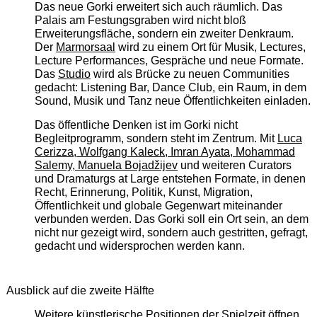
Das neue Gorki erweitert sich auch räumlich. Das
Palais am Festungsgraben wird nicht bloß
Erweiterungsfläche, sondern ein zweiter Denkraum.
Der
Marmorsaal
wird zu einem Ort für Musik, Lectures,
Lecture Performances, Gespräche und neue Formate.
Das
Studio
wird als Brücke zu neuen Communities
gedacht: Listening Bar, Dance Club, ein Raum, in dem
Sound, Musik und Tanz neue Öffentlichkeiten einladen.
Das öffentliche Denken ist im Gorki nicht
Begleitprogramm, sondern steht im Zentrum. Mit
Luca
Cerizza, Wolfgang Kaleck, Imran Ayata, Mohammad
Salemy, Manuela Bojadžijev
und weiteren Curators
und Dramaturgs at Large entstehen Formate, in denen
Recht, Erinnerung, Politik, Kunst, Migration,
Öffentlichkeit und globale Gegenwart miteinander
verbunden werden. Das Gorki soll ein Ort sein, an dem
nicht nur gezeigt wird, sondern auch gestritten, gefragt,
gedacht und widersprochen werden kann.
Ausblick auf die zweite Hälfte
Weitere künstlerische Positionen der Spielzeit öffnen