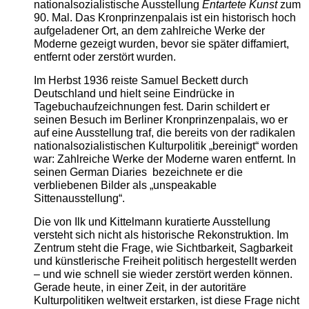
nationalsozialistische Ausstellung
Entartete Kunst
zum
90. Mal. Das Kronprinzenpalais ist ein historisch hoch
aufgeladener Ort, an dem zahlreiche Werke der
Moderne gezeigt wurden, bevor sie später diffamiert,
entfernt oder zerstört wurden.
Im Herbst 1936 reiste Samuel Beckett durch
Deutschland und hielt seine Eindrücke in
Tagebuchaufzeichnungen fest. Darin schildert er
seinen Besuch im Berliner Kronprinzenpalais, wo er
auf eine Ausstellung traf, die bereits von der radikalen
nationalsozialistischen Kulturpolitik „bereinigt“ worden
war: Zahlreiche Werke der Moderne waren entfernt. In
seinen German Diaries bezeichnete er die
verbliebenen Bilder als „unspeakable
Sittenausstellung“.
Die von Ilk und Kittelmann kuratierte Ausstellung
versteht sich nicht als historische Rekonstruktion. Im
Zentrum steht die Frage, wie Sichtbarkeit, Sagbarkeit
und künstlerische Freiheit politisch hergestellt werden
– und wie schnell sie wieder zerstört werden können.
Gerade heute, in einer Zeit, in der autoritäre
Kulturpolitiken weltweit erstarken, ist diese Frage nicht