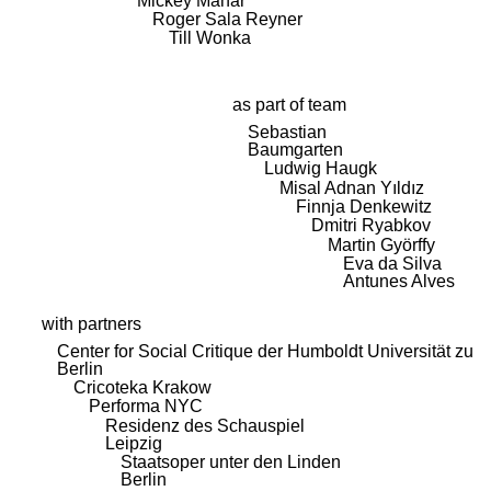
Mickey Mahar
Roger Sala Reyner
Till Wonka
as part of team
Sebastian
Baumgarten
Ludwig Haugk
Misal Adnan Yıldız
Finnja Denkewitz
Dmitri Ryabkov
Martin Györffy
Eva da Silva
Antunes Alves
with partners
Center for Social Critique der Humboldt Universität zu
Berlin
Cricoteka Krakow
Performa NYC
Residenz des Schauspiel
Leipzig
Staatsoper unter den Linden
Berlin