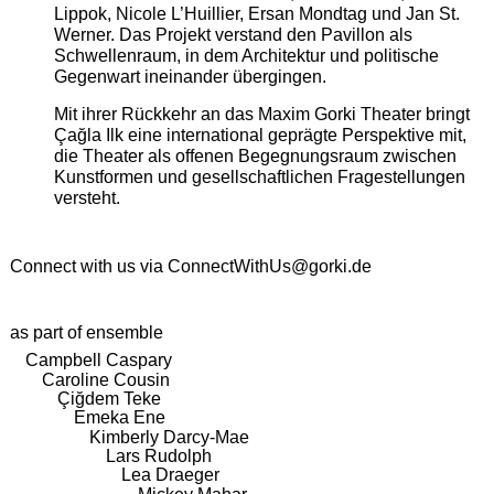
Lippok, Nicole L’Huillier, Ersan Mondtag und Jan St.
Werner. Das Projekt verstand den Pavillon als
Schwellenraum, in dem Architektur und politische
Gegenwart ineinander übergingen.
Mit ihrer Rückkehr an das Maxim Gorki Theater bringt
Çağla Ilk eine international geprägte Perspektive mit,
die Theater als offenen Begegnungsraum zwischen
Kunstformen und gesellschaftlichen Fragestellungen
versteht.
Connect with us via
ConnectWithUs@gorki.de
as part of ensemble
Campbell Caspary
Caroline Cousin
Çiğdem Teke
Emeka Ene
Kimberly Darcy-Mae
Lars Rudolph
Lea Draeger