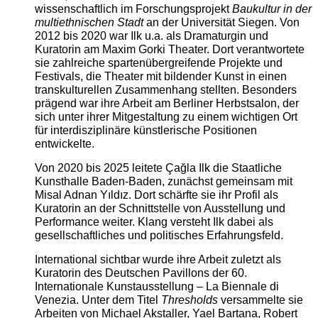
wissenschaftlich im Forschungsprojekt
Baukultur in der
multiethnischen Stadt
an der Universität Siegen. Von
2012 bis 2020 war Ilk u.a. als Dramaturgin und
Kuratorin am Maxim Gorki Theater. Dort verantwortete
sie zahlreiche spartenübergreifende Projekte und
Festivals, die Theater mit bildender Kunst in einen
transkulturellen Zusammenhang stellten. Besonders
prägend war ihre Arbeit am Berliner Herbstsalon, der
sich unter ihrer Mitgestaltung zu einem wichtigen Ort
für interdisziplinäre künstlerische Positionen
entwickelte.
Von 2020 bis 2025 leitete Çağla Ilk die Staatliche
Kunsthalle Baden-Baden, zunächst gemeinsam mit
Misal Adnan Yıldız. Dort schärfte sie ihr Profil als
Kuratorin an der Schnittstelle von Ausstellung und
Performance weiter. Klang versteht Ilk dabei als
gesellschaftliches und politisches Erfahrungsfeld.
International sichtbar wurde ihre Arbeit zuletzt als
Kuratorin des Deutschen Pavillons der 60.
Internationale Kunstausstellung – La Biennale di
Venezia. Unter dem Titel
Thresholds
versammelte sie
Arbeiten von Michael Akstaller, Yael Bartana, Robert