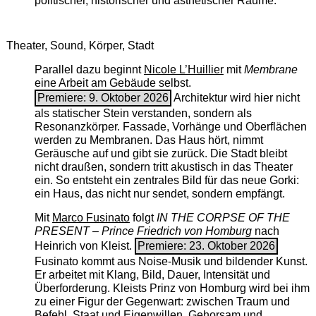
politischer, historischer und ästhetischer Räume.
Theater, Sound, Körper, Stadt
Parallel dazu beginnt
Nicole L’Huillier
mit ­
Membrane
eine Arbeit am Gebäude selbst.
Premiere: 9. Oktober 2026
Architektur wird hier nicht
als statischer Stein verstanden, sondern als
Resonanzkörper. Fassade, Vorhänge und Oberflächen
werden zu Membranen. Das Haus hört, nimmt
Geräusche auf und gibt sie zurück. Die Stadt bleibt
nicht draußen, sondern tritt akustisch in das Theater
ein. So entsteht ein zentrales Bild für das neue Gorki:
ein Haus, das nicht nur sendet, sondern empfängt.
Mit
Marco Fusinato
folgt
IN THE CORPSE OF THE
PRESENT – Prince Friedrich von Homburg
nach
Heinrich von Kleist.
Premiere: 23. Oktober 2026
Fusinato kommt aus Noise-Musik und bildender Kunst.
Er arbeitet mit Klang, Bild, Dauer, Intensität und
Überforderung. Kleists Prinz von Homburg wird bei ihm
zu einer Figur der Gegenwart: zwischen Traum und
Befehl, Staat und Eigenwillen, Gehorsam und