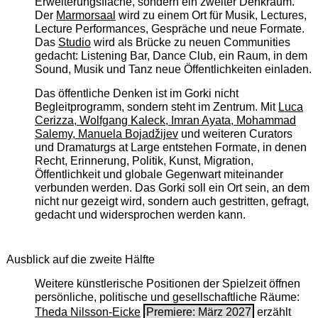
Erweiterungsfläche, sondern ein zweiter Denkraum.
Der
Marmorsaal
wird zu einem Ort für Musik, Lectures,
Lecture Performances, Gespräche und neue Formate.
Das
Studio
wird als Brücke zu neuen Communities
gedacht: Listening Bar, Dance Club, ein Raum, in dem
Sound, Musik und Tanz neue Öffentlichkeiten einladen.
Das öffentliche Denken ist im Gorki nicht
Begleitprogramm, sondern steht im Zentrum. Mit
Luca
Cerizza, Wolfgang Kaleck, Imran Ayata, Mohammad
Salemy, Manuela Bojadžijev
und weiteren Curators
und Dramaturgs at Large entstehen Formate, in denen
Recht, Erinnerung, Politik, Kunst, Migration,
Öffentlichkeit und globale Gegenwart miteinander
verbunden werden. Das Gorki soll ein Ort sein, an dem
nicht nur gezeigt wird, sondern auch gestritten, gefragt,
gedacht und widersprochen werden kann.
Ausblick auf die zweite Hälfte
Weitere künstlerische Positionen der Spielzeit öffnen
persönliche, politische und gesellschaftliche Räume:
Theda Nilsson-Eicke
Premiere: März 2027
erzählt