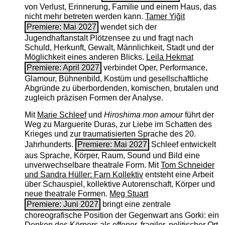
von Verlust, Erinnerung, Familie und einem Haus, das
nicht mehr betreten werden kann.
Tamer Yiğit
Premiere: Mai 2027
wendet sich der
Jugendhaftanstalt Plötzensee zu und fragt nach
Schuld, Herkunft, Gewalt, Männlichkeit, Stadt und der
Möglichkeit eines anderen Blicks.
Leila Hekmat
Premiere: April 2027
verbindet Oper, Performance,
Glamour, Bühnenbild, Kostüm und gesellschaftliche
Abgründe zu überbordenden, komischen, brutalen und
zugleich präzisen Formen der Analyse.
Mit
Marie Schleef
und
Hiroshima mon amour
führt der
Weg zu Marguerite Duras, zur Liebe im Schatten des
Krieges und zur traumatisierten Sprache des 20.
Jahrhunderts.
Premiere: Mai 2027
Schleef entwickelt
aus Sprache, Körper, Raum, Sound und Bild eine
unverwechselbare theatrale Form. Mit
Tom Schneider
und Sandra Hüller: Farn Kollektiv
entsteht eine Arbeit
über Schauspiel, kollektive Autorenschaft, Körper und
neue theatrale Formen.
Meg Stuart
Premiere: Juni 2027
bringt eine zentrale
choreografische Position der Gegenwart ans Gorki: ein
Denken des Körpers als offener, fragiler, politischer Ort.