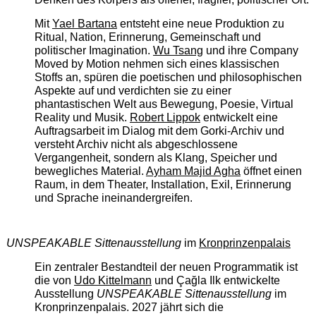
Mit
Yael Bartana
entsteht eine neue Produktion zu
Ritual, Nation, Erinnerung, Gemeinschaft und
politischer Imagination.
Wu Tsang
und ihre Company
Moved by Motion nehmen sich eines klassischen
Stoffs an, spüren die poetischen und philosophischen
Aspekte auf und verdichten sie zu einer
phantastischen Welt aus Bewegung, Poesie, Virtual
Reality und Musik.
Robert Lippok
entwickelt eine
Auftragsarbeit im Dialog mit dem Gorki-Archiv und
versteht Archiv nicht als abgeschlossene
Vergangenheit, sondern als Klang, Speicher und
bewegliches Material.
Ayham Majid Agha
öffnet einen
Raum, in dem Theater, Installation, Exil, Erinnerung
und Sprache ineinandergreifen.
UNSPEAKABLE Sittenausstellung
im
Kronprinzenpalais
Ein zentraler Bestandteil der neuen Programmatik ist
die von
Udo Kittelmann
und Çağla Ilk entwickelte
Ausstellung
UNSPEAKABLE Sittenausstellung
im
Kronprinzenpalais. 2027 jährt sich die