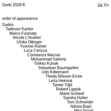
Gorki 2026 ff.
De
En
order of appearance
Sarkis
Tadeusz Kantor
Marco Fusinato
Nicole L’Huillier
Ulrike Ottinger
Yvonne Rainer
Luca Cerizza
Constanza Macras
Mohammad Salemy
Göksu Kunak
Sebastian Baumgarten
Udo Kittelmann
Theda Nilsson-Eicke
Leila Hekmat
Tamer Yiğit
Robert Lippok
Marie Schleef
Sandra Hüller
Tom Schneider
Nikola Bojić
Meg Stuart