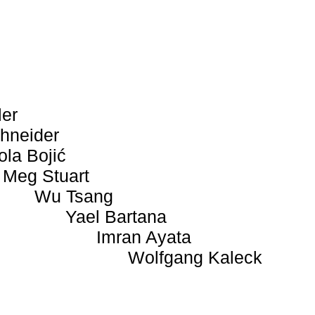
ler
hneider
ola Bojić
Meg Stuart
Wu Tsang
Yael Bartana
Imran Ayata
Wolfgang Kaleck