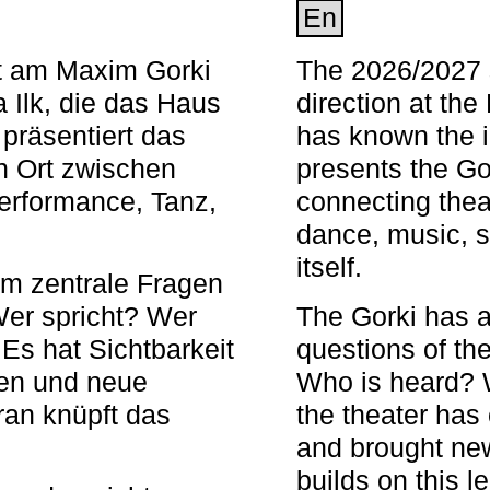
En
nt am Maxim Gorki
The 2026/2027 s
 Ilk, die das Haus
direction at th
 präsentiert das
has known the i
en Ort zwischen
presents the Go
Performance, Tanz,
connecting thea
dance, music, s
itself.
em zentrale Fragen
Wer spricht? Wer
The Gorki has a
s hat Sichtbarkeit
questions of th
en und neue
Who is heard? 
ran knüpft das
the theater has c
and brought new
builds on this l