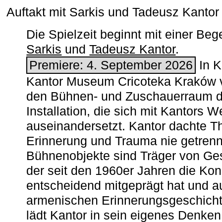
Auftakt mit Sarkis und Tadeusz Kanto
Die Spielzeit beginnt mit einer B
Sarkis
und
Tadeusz Kantor
.
Premiere: 4. September 2026
In K
Kantor Museum Cricoteka Kraków v
den Bühnen- und Zuschauerraum de
Installation, die sich mit Kantors W
auseinandersetzt. Kantor dachte The
Erinnerung und Trauma nie getrenn
Bühnenobjekte sind Träger von Ges
der seit den 1960er Jahren die Ko
entscheidend mitgeprägt hat und a
armenischen ­Erinnerungsgeschicht
lädt Kantor in sein eigenes Denken