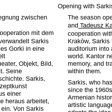
r
Opening with Sarki
egegnung zwischen
The season ope
and
Tadeusz Ka
ooperation mit dem
cooperation wit
erwandelt Sarkis
Kraków, Sarkis 
s Gorki in eine
auditorium into 
elt
world. Kantor n
ater, Objekt, Bild,
memory, and tra
t. Seine
within them.
chichte. Sarkis,
Sarkis, who has
nzeptkunst
since the 1960s
us einer
Armenian histor
e heraus arbeitet,
artistic languag
 ein. Von Sarkis