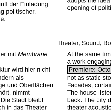
adopts the idea 
iff der Einladung
opening of polit
g politischer,
me.
Theater, Sound, Bo
ier
mit ­
Membrane
At the same ti
a work engaging 
tur wird hier nicht
Premiere: Octo
ndern als
not as static st
ge und Oberflächen
Facades, curta
ört, nimmt
The house liste
Die Stadt bleibt
back. The city 
sch in das Theater
theater acoustic