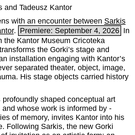
s and Tadeusz Kantor
ns with an encounter between
Sarkis
ntor
.
Premiere: September 4, 2026
In
h the ­Kantor Museum Cricoteka
transforms the Gorki’s stage and
an installation engaging with Kantor’s
ever separated theater, object, image,
uma. His stage objects carried history
 profoundly shaped conceptual art
 and whose work is informed by ­
ies of memory, invites Kantor into his
e. Following Sarkis, the new Gorki