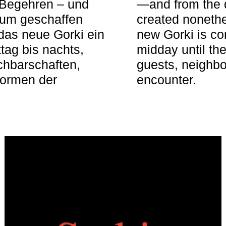
 Begehren – und
—and from the q
aum geschaffen
created nonethel
das neue Gorki ein
new Gorki is c
tag bis nachts,
midday until the
achbarschaften,
guests, neighbo
Formen der
encounter.