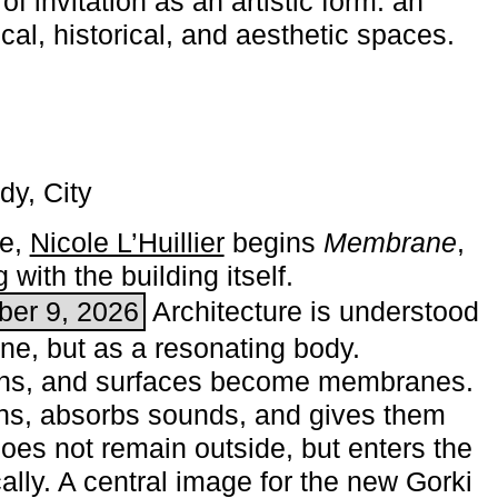
of invitation as an artistic form: an
ical, historical, and aesthetic spaces.
dy, City
me,
Nicole L’Huillier
begins ­
Membrane
,
with the building itself.
ber 9, 2026
Architecture is understood
one, but as a resonating body.
ins, and surfaces become membranes.
ns, absorbs sounds, and gives them
does not remain outside, but enters the
ally. A central image for the new Gorki