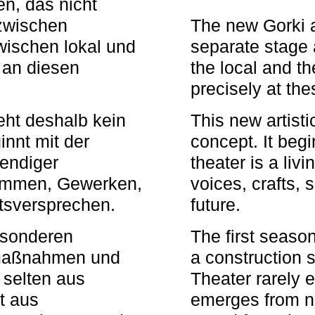
n, das nicht
zwischen
The new Gorki 
wischen lokal und
separate stage 
u an diesen
the local and th
precisely at th
eht deshalb kein
This new artisti
nnt mit der
concept. It begi
bendiger
theater is a li
timmen, Gewerken,
voices, crafts,
tsversprechen.
future.
besonderen
The first seaso
rmaßnahmen und
a construction s
 selten aus
Theater rarely 
t aus
emerges from ne