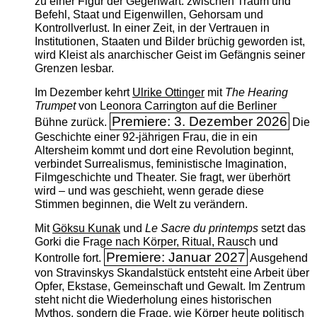
zu einer Figur der Gegenwart: zwischen Traum und
Befehl, Staat und Eigenwillen, Gehorsam und
Kontrollverlust. In einer Zeit, in der Vertrauen in
Institutionen, Staaten und Bilder brüchig geworden ist,
wird Kleist als anarchischer Geist im Gefängnis seiner
Grenzen lesbar.
Im Dezember kehrt
Ulrike Ottinger
mit
The ­Hearing
Trumpet
von Leonora Carrington auf die Berliner
Premiere: 3. Dezember 2026
Bühne zurück.
Die
Geschichte einer 92-jährigen Frau, die in ein
Altersheim kommt und dort eine Revolution beginnt,
verbindet Surrealismus, feministische Imagination,
Filmgeschichte und Theater. Sie fragt, wer überhört
wird – und was geschieht, wenn gerade diese
Stimmen beginnen, die Welt zu verändern.
Mit
Göksu Kunak
und
Le Sacre du printemps
setzt das
Gorki die Frage nach Körper, Ritual, Rausch und
Premiere: Januar 2027
Kontrolle fort.
Ausgehend
von Stravinskys Skandalstück entsteht eine Arbeit über
Opfer, Ekstase, Gemeinschaft und Gewalt. Im Zentrum
steht nicht die Wiederholung eines historischen
Mythos, sondern die Frage, wie Körper heute politisch