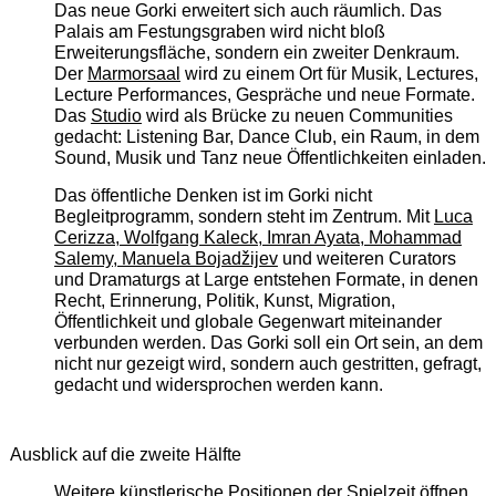
Das neue Gorki erweitert sich auch räumlich. Das
Palais am Festungsgraben wird nicht bloß
Erweiterungsfläche, sondern ein zweiter Denkraum.
Der
Marmorsaal
wird zu einem Ort für Musik, Lectures,
Lecture Performances, Gespräche und neue Formate.
Das
Studio
wird als Brücke zu neuen Communities
gedacht: Listening Bar, Dance Club, ein Raum, in dem
Sound, Musik und Tanz neue Öffentlichkeiten einladen.
Das öffentliche Denken ist im Gorki nicht
Begleitprogramm, sondern steht im Zentrum. Mit
Luca
Cerizza, Wolfgang Kaleck, Imran Ayata, Mohammad
Salemy, Manuela Bojadžijev
und weiteren Curators
und Dramaturgs at Large entstehen Formate, in denen
Recht, Erinnerung, Politik, Kunst, Migration,
Öffentlichkeit und globale Gegenwart miteinander
verbunden werden. Das Gorki soll ein Ort sein, an dem
nicht nur gezeigt wird, sondern auch gestritten, gefragt,
gedacht und widersprochen werden kann.
Ausblick auf die zweite Hälfte
Weitere künstlerische Positionen der Spielzeit öffnen