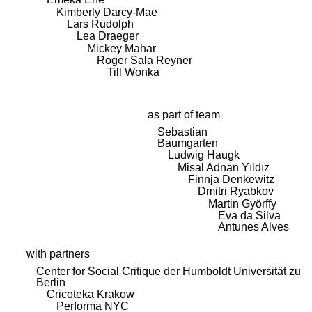
Kimberly Darcy-Mae
Lars Rudolph
Lea Draeger
Mickey Mahar
Roger Sala Reyner
Till Wonka
as part of team
Sebastian
Baumgarten
Ludwig Haugk
Misal Adnan Yıldız
Finnja Denkewitz
Dmitri Ryabkov
Martin Györffy
Eva da Silva
Antunes Alves
with partners
Center for Social Critique der Humboldt Universität zu
Berlin
Cricoteka Krakow
Performa NYC