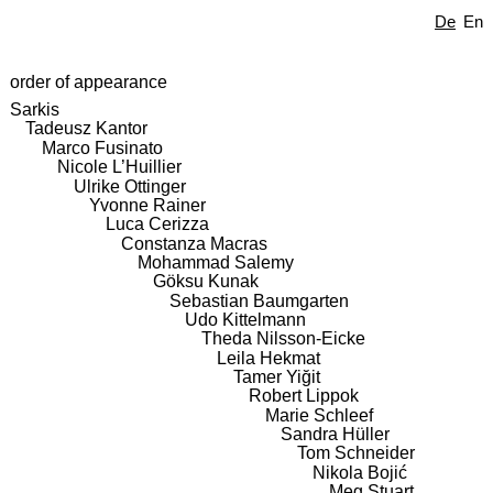
De
En
order of appearance
Sarkis
Tadeusz Kantor
Marco Fusinato
Nicole L’Huillier
Ulrike Ottinger
Yvonne Rainer
Luca Cerizza
Constanza Macras
Mohammad Salemy
Göksu Kunak
Sebastian Baumgarten
Udo Kittelmann
Theda Nilsson-Eicke
Leila Hekmat
Tamer Yiğit
Robert Lippok
Marie Schleef
Sandra Hüller
Tom Schneider
Nikola Bojić
Meg Stuart