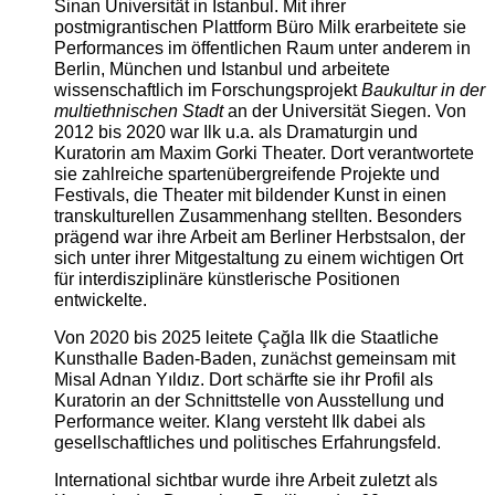
Sinan Universität in Istanbul. Mit ihrer
postmigrantischen Plattform Büro Milk erarbeitete sie
Performances im öffentlichen Raum unter anderem in
Berlin, München und Istanbul und arbeitete
wissenschaftlich im Forschungsprojekt
Baukultur in der
multiethnischen Stadt
an der Universität Siegen. Von
2012 bis 2020 war Ilk u.a. als Dramaturgin und
Kuratorin am Maxim Gorki Theater. Dort verantwortete
sie zahlreiche spartenübergreifende Projekte und
Festivals, die Theater mit bildender Kunst in einen
transkulturellen Zusammenhang stellten. Besonders
prägend war ihre Arbeit am Berliner Herbstsalon, der
sich unter ihrer Mitgestaltung zu einem wichtigen Ort
für interdisziplinäre künstlerische Positionen
entwickelte.
Von 2020 bis 2025 leitete Çağla Ilk die Staatliche
Kunsthalle Baden-Baden, zunächst gemeinsam mit
Misal Adnan Yıldız. Dort schärfte sie ihr Profil als
Kuratorin an der Schnittstelle von Ausstellung und
Performance weiter. Klang versteht Ilk dabei als
gesellschaftliches und politisches Erfahrungsfeld.
International sichtbar wurde ihre Arbeit zuletzt als