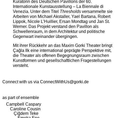
Kuratorin des Deutschen Pavillons der 60.
Internationale Kunstausstellung – La Biennale di
Venezia. Unter dem Titel
Thresholds
versammelte sie
Arbeiten von Michael Akstaller, Yael Bartana, Robert
Lippok, Nicole L’Huillier, Ersan Mondtag und Jan St.
Werner. Das Projekt verstand den Pavillon als
Schwellenraum, in dem Architektur und politische
Gegenwart ineinander übergingen.
Mit ihrer Rückkehr an das Maxim Gorki Theater bringt
Çağla Ilk eine international geprägte Perspektive mit,
die Theater als offenen Begegnungsraum zwischen
Kunstformen und gesellschaftlichen Fragestellungen
versteht.
Connect with us via
ConnectWithUs@gorki.de
as part of ensemble
Campbell Caspary
Caroline Cousin
Çiğdem Teke
Emeka Ene