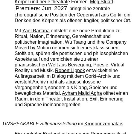
Körper und neue theatrale Formen.
Meg Stuart
Premiere: Juni 2027
bringt eine zentrale
choreografische Position der Gegenwart ans Gorki: ein
Denken des Körpers als offener, fragiler, politischer Ort.
Mit
Yael Bartana
entsteht eine neue Produktion zu
Ritual, Nation, Erinnerung, Gemeinschaft und
politischer Imagination.
Wu Tsang
und ihre Company
Moved by Motion nehmen sich eines klassischen
Stoffs an, spüren die poetischen und philosophischen
Aspekte auf und verdichten sie zu einer
phantastischen Welt aus Bewegung, Poesie, Virtual
Reality und Musik.
Robert Lippok
entwickelt eine
Auftragsarbeit im Dialog mit dem Gorki-Archiv und
versteht Archiv nicht als abgeschlossene
Vergangenheit, sondern als Klang, Speicher und
bewegliches Material.
Ayham Majid Agha
öffnet einen
Raum, in dem Theater, Installation, Exil, Erinnerung
und Sprache ineinandergreifen.
UNSPEAKABLE Sittenausstellung
im
Kronprinzenpalais
Ein zentraler Bestandteil der neuen Programmatik ist