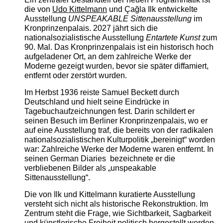
die von
Udo Kittelmann
und Çağla Ilk entwickelte
Ausstellung
UNSPEAKABLE Sittenausstellung
im
Kronprinzenpalais. 2027 jährt sich die
nationalsozialistische Ausstellung
Entartete Kunst
zum
90. Mal. Das Kronprinzenpalais ist ein historisch hoch
aufgeladener Ort, an dem zahlreiche Werke der
Moderne gezeigt wurden, bevor sie später diffamiert,
entfernt oder zerstört wurden.
Im Herbst 1936 reiste Samuel Beckett durch
Deutschland und hielt seine Eindrücke in
Tagebuchaufzeichnungen fest. Darin schildert er
seinen Besuch im Berliner Kronprinzenpalais, wo er
auf eine Ausstellung traf, die bereits von der radikalen
nationalsozialistischen Kulturpolitik „bereinigt“ worden
war: Zahlreiche Werke der Moderne waren entfernt. In
seinen German Diaries bezeichnete er die
verbliebenen Bilder als „unspeakable
Sittenausstellung“.
Die von Ilk und Kittelmann kuratierte Ausstellung
versteht sich nicht als historische Rekonstruktion. Im
Zentrum steht die Frage, wie Sichtbarkeit, Sagbarkeit
und künstlerische Freiheit politisch hergestellt werden