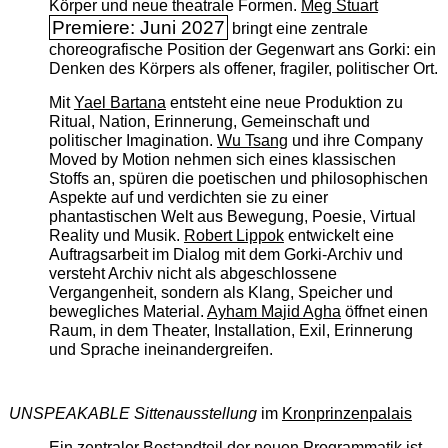
Körper und neue theatrale Formen.
Meg Stuart
Premiere: Juni 2027
bringt eine zentrale
choreografische Position der Gegenwart ans Gorki: ein
Denken des Körpers als offener, fragiler, politischer Ort.
Mit
Yael Bartana
entsteht eine neue Produktion zu
Ritual, Nation, Erinnerung, Gemeinschaft und
politischer Imagination.
Wu Tsang
und ihre Company
Moved by Motion nehmen sich eines klassischen
Stoffs an, spüren die poetischen und philosophischen
Aspekte auf und verdichten sie zu einer
phantastischen Welt aus Bewegung, Poesie, Virtual
Reality und Musik.
Robert Lippok
entwickelt eine
Auftragsarbeit im Dialog mit dem Gorki-Archiv und
versteht Archiv nicht als abgeschlossene
Vergangenheit, sondern als Klang, Speicher und
bewegliches Material.
Ayham Majid Agha
öffnet einen
Raum, in dem Theater, Installation, Exil, Erinnerung
und Sprache ineinandergreifen.
UNSPEAKABLE Sittenausstellung
im
Kronprinzenpalais
Ein zentraler Bestandteil der neuen Programmatik ist