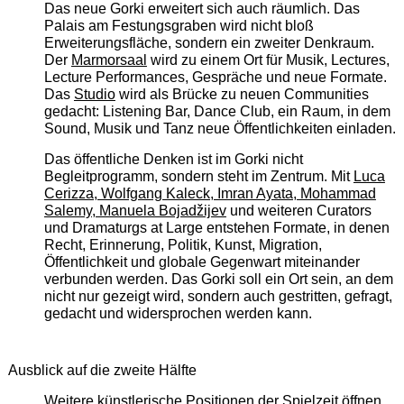
Das neue Gorki erweitert sich auch räumlich. Das
Palais am Festungsgraben wird nicht bloß
Erweiterungsfläche, sondern ein zweiter Denkraum.
Der
Marmorsaal
wird zu einem Ort für Musik, Lectures,
Lecture Performances, Gespräche und neue Formate.
Das
Studio
wird als Brücke zu neuen Communities
gedacht: Listening Bar, Dance Club, ein Raum, in dem
Sound, Musik und Tanz neue Öffentlichkeiten einladen.
Das öffentliche Denken ist im Gorki nicht
Begleitprogramm, sondern steht im Zentrum. Mit
Luca
Cerizza, Wolfgang Kaleck, Imran Ayata, Mohammad
Salemy, Manuela Bojadžijev
und weiteren Curators
und Dramaturgs at Large entstehen Formate, in denen
Recht, Erinnerung, Politik, Kunst, Migration,
Öffentlichkeit und globale Gegenwart miteinander
verbunden werden. Das Gorki soll ein Ort sein, an dem
nicht nur gezeigt wird, sondern auch gestritten, gefragt,
gedacht und widersprochen werden kann.
Ausblick auf die zweite Hälfte
Weitere künstlerische Positionen der Spielzeit öffnen