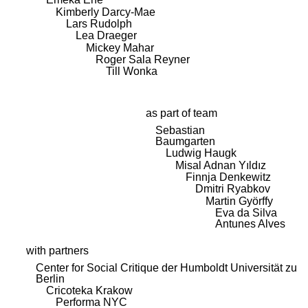
Kimberly Darcy-Mae
Lars Rudolph
Lea Draeger
Mickey Mahar
Roger Sala Reyner
Till Wonka
as part of team
Sebastian
Baumgarten
Ludwig Haugk
Misal Adnan Yıldız
Finnja Denkewitz
Dmitri Ryabkov
Martin Györffy
Eva da Silva
Antunes Alves
with partners
Center for Social Critique der Humboldt Universität zu
Berlin
Cricoteka Krakow
Performa NYC