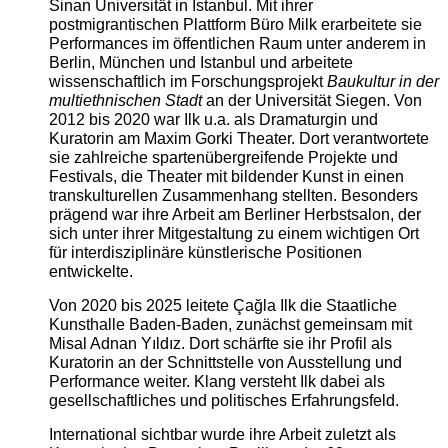
Sinan Universität in Istanbul. Mit ihrer
postmigrantischen Plattform Büro Milk erarbeitete sie
Performances im öffentlichen Raum unter anderem in
Berlin, München und Istanbul und arbeitete
wissenschaftlich im Forschungsprojekt
Baukultur in der
multiethnischen Stadt
an der Universität Siegen. Von
2012 bis 2020 war Ilk u.a. als Dramaturgin und
Kuratorin am Maxim Gorki Theater. Dort verantwortete
sie zahlreiche spartenübergreifende Projekte und
Festivals, die Theater mit bildender Kunst in einen
transkulturellen Zusammenhang stellten. Besonders
prägend war ihre Arbeit am Berliner Herbstsalon, der
sich unter ihrer Mitgestaltung zu einem wichtigen Ort
für interdisziplinäre künstlerische Positionen
entwickelte.
Von 2020 bis 2025 leitete Çağla Ilk die Staatliche
Kunsthalle Baden-Baden, zunächst gemeinsam mit
Misal Adnan Yıldız. Dort schärfte sie ihr Profil als
Kuratorin an der Schnittstelle von Ausstellung und
Performance weiter. Klang versteht Ilk dabei als
gesellschaftliches und politisches Erfahrungsfeld.
International sichtbar wurde ihre Arbeit zuletzt als