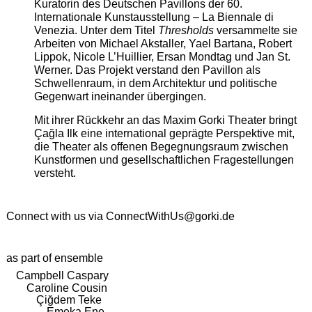
Kuratorin des Deutschen Pavillons der 60.
Internationale Kunstausstellung – La Biennale di
Venezia. Unter dem Titel
Thresholds
versammelte sie
Arbeiten von Michael Akstaller, Yael Bartana, Robert
Lippok, Nicole L’Huillier, Ersan Mondtag und Jan St.
Werner. Das Projekt verstand den Pavillon als
Schwellenraum, in dem Architektur und politische
Gegenwart ineinander übergingen.
Mit ihrer Rückkehr an das Maxim Gorki Theater bringt
Çağla Ilk eine international geprägte Perspektive mit,
die Theater als offenen Begegnungsraum zwischen
Kunstformen und gesellschaftlichen Fragestellungen
versteht.
Connect with us via
ConnectWithUs@gorki.de
as part of ensemble
Campbell Caspary
Caroline Cousin
Çiğdem Teke
Emeka Ene