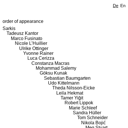
De
En
order of appearance
Sarkis
Tadeusz Kantor
Marco Fusinato
Nicole L’Huillier
Ulrike Ottinger
Yvonne Rainer
Luca Cerizza
Constanza Macras
Mohammad Salemy
Göksu Kunak
Sebastian Baumgarten
Udo Kittelmann
Theda Nilsson-Eicke
Leila Hekmat
Tamer Yiğit
Robert Lippok
Marie Schleef
Sandra Hüller
Tom Schneider
Nikola Bojić
Meg Stuart