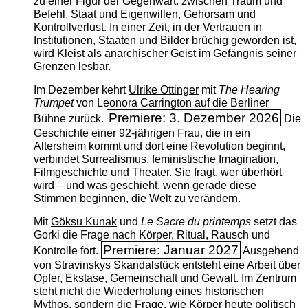
zu einer Figur der Gegenwart: zwischen Traum und
Befehl, Staat und Eigenwillen, Gehorsam und
Kontrollverlust. In einer Zeit, in der Vertrauen in
Institutionen, Staaten und Bilder brüchig geworden ist,
wird Kleist als anarchischer Geist im Gefängnis seiner
Grenzen lesbar.
Im Dezember kehrt
Ulrike Ottinger
mit
The ­Hearing
Trumpet
von Leonora Carrington auf die Berliner
Premiere: 3. Dezember 2026
Bühne zurück.
Die
Geschichte einer 92-jährigen Frau, die in ein
Altersheim kommt und dort eine Revolution beginnt,
verbindet Surrealismus, feministische Imagination,
Filmgeschichte und Theater. Sie fragt, wer überhört
wird – und was geschieht, wenn gerade diese
Stimmen beginnen, die Welt zu verändern.
Mit
Göksu Kunak
und
Le Sacre du printemps
setzt das
Gorki die Frage nach Körper, Ritual, Rausch und
Premiere: Januar 2027
Kontrolle fort.
Ausgehend
von Stravinskys Skandalstück entsteht eine Arbeit über
Opfer, Ekstase, Gemeinschaft und Gewalt. Im Zentrum
steht nicht die Wiederholung eines historischen
Mythos, sondern die Frage, wie Körper heute politisch