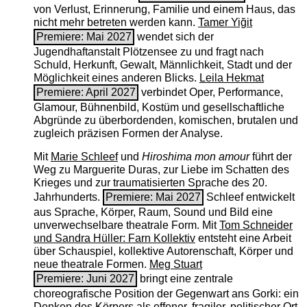
von Verlust, Erinnerung, Familie und einem Haus, das
nicht mehr betreten werden kann.
Tamer Yiğit
Premiere: Mai 2027
wendet sich der
Jugendhaftanstalt Plötzensee zu und fragt nach
Schuld, Herkunft, Gewalt, Männlichkeit, Stadt und der
Möglichkeit eines anderen Blicks.
Leila Hekmat
Premiere: April 2027
verbindet Oper, Performance,
Glamour, Bühnenbild, Kostüm und gesellschaftliche
Abgründe zu überbordenden, komischen, brutalen und
zugleich präzisen Formen der Analyse.
Mit
Marie Schleef
und
Hiroshima mon amour
führt der
Weg zu Marguerite Duras, zur Liebe im Schatten des
Krieges und zur traumatisierten Sprache des 20.
Jahrhunderts.
Premiere: Mai 2027
Schleef entwickelt
aus Sprache, Körper, Raum, Sound und Bild eine
unverwechselbare theatrale Form. Mit
Tom Schneider
und Sandra Hüller: Farn Kollektiv
entsteht eine Arbeit
über Schauspiel, kollektive Autorenschaft, Körper und
neue theatrale Formen.
Meg Stuart
Premiere: Juni 2027
bringt eine zentrale
choreografische Position der Gegenwart ans Gorki: ein
Denken des Körpers als offener, fragiler, politischer Ort.