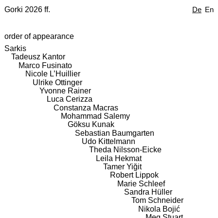
Gorki 2026 ff.
De
En
order of appearance
Sarkis
Tadeusz Kantor
Marco Fusinato
Nicole L’Huillier
Ulrike Ottinger
Yvonne Rainer
Luca Cerizza
Constanza Macras
Mohammad Salemy
Göksu Kunak
Sebastian Baumgarten
Udo Kittelmann
Theda Nilsson-Eicke
Leila Hekmat
Tamer Yiğit
Robert Lippok
Marie Schleef
Sandra Hüller
Tom Schneider
Nikola Bojić
Meg Stuart