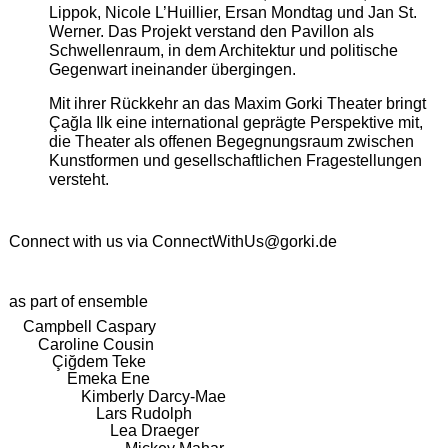
Lippok, Nicole L’Huillier, Ersan Mondtag und Jan St.
Werner. Das Projekt verstand den Pavillon als
Schwellenraum, in dem Architektur und politische
Gegenwart ineinander übergingen.
Mit ihrer Rückkehr an das Maxim Gorki Theater bringt
Çağla Ilk eine international geprägte Perspektive mit,
die Theater als offenen Begegnungsraum zwischen
Kunstformen und gesellschaftlichen Fragestellungen
versteht.
Connect with us via
ConnectWithUs@gorki.de
as part of ensemble
Campbell Caspary
Caroline Cousin
Çiğdem Teke
Emeka Ene
Kimberly Darcy-Mae
Lars Rudolph
Lea Draeger