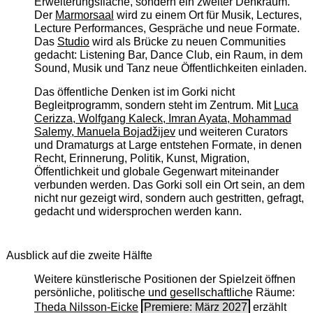
Erweiterungsfläche, sondern ein zweiter Denkraum.
Der
Marmorsaal
wird zu einem Ort für Musik, Lectures,
Lecture Performances, Gespräche und neue Formate.
Das
Studio
wird als Brücke zu neuen Communities
gedacht: Listening Bar, Dance Club, ein Raum, in dem
Sound, Musik und Tanz neue Öffentlichkeiten einladen.
Das öffentliche Denken ist im Gorki nicht
Begleitprogramm, sondern steht im Zentrum. Mit
Luca
Cerizza, Wolfgang Kaleck, Imran Ayata, Mohammad
Salemy, Manuela Bojadžijev
und weiteren Curators
und Dramaturgs at Large entstehen Formate, in denen
Recht, Erinnerung, Politik, Kunst, Migration,
Öffentlichkeit und globale Gegenwart miteinander
verbunden werden. Das Gorki soll ein Ort sein, an dem
nicht nur gezeigt wird, sondern auch gestritten, gefragt,
gedacht und widersprochen werden kann.
Ausblick auf die zweite Hälfte
Weitere künstlerische Positionen der Spielzeit öffnen
persönliche, politische und gesellschaftliche Räume:
Theda Nilsson-Eicke
Premiere: März 2027
erzählt