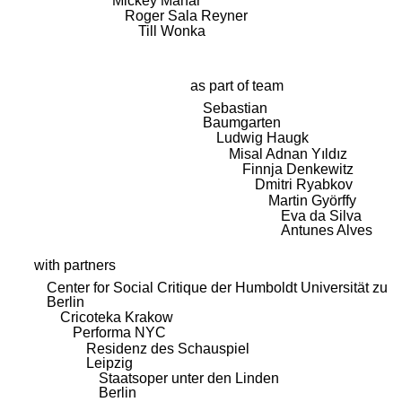
Mickey Mahar
Roger Sala Reyner
Till Wonka
as part of team
Sebastian
Baumgarten
Ludwig Haugk
Misal Adnan Yıldız
Finnja Denkewitz
Dmitri Ryabkov
Martin Györffy
Eva da Silva
Antunes Alves
with partners
Center for Social Critique der Humboldt Universität zu
Berlin
Cricoteka Krakow
Performa NYC
Residenz des Schauspiel
Leipzig
Staatsoper unter den Linden
Berlin