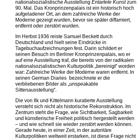
nationalsozialistische Ausstellung
Entartete Kunst
zum
90. Mal. Das Kronprinzenpalais ist ein historisch hoch
aufgeladener Ort, an dem zahlreiche Werke der
Moderne gezeigt wurden, bevor sie später diffamiert,
entfernt oder zerstört wurden.
Im Herbst 1936 reiste Samuel Beckett durch
Deutschland und hielt seine Eindrücke in
Tagebuchaufzeichnungen fest. Darin schildert er
seinen Besuch im Berliner Kronprinzenpalais, wo er
auf eine Ausstellung traf, die bereits von der radikalen
nationalsozialistischen Kulturpolitik „bereinigt“ worden
war: Zahlreiche Werke der Moderne waren entfernt. In
seinen German Diaries bezeichnete er die
verbliebenen Bilder als „unspeakable
Sittenausstellung“.
Die von Ilk und Kittelmann kuratierte Ausstellung
versteht sich nicht als historische Rekonstruktion. Im
Zentrum steht die Frage, wie Sichtbarkeit, Sagbarkeit
und künstlerische Freiheit politisch hergestellt werden
– und wie schnell sie wieder zerstört werden können.
Gerade heute, in einer Zeit, in der autoritäre
Kulturpolitiken weltweit erstarken, ist diese Frage nicht