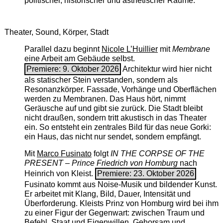
politischer, historischer und ästhetischer Räume.
Theater, Sound, Körper, Stadt
Parallel dazu beginnt
Nicole L’Huillier
mit ­
Membrane
eine Arbeit am Gebäude selbst.
Premiere: 9. Oktober 2026
Architektur wird hier nicht
als statischer Stein verstanden, sondern als
Resonanzkörper. Fassade, Vorhänge und Oberflächen
werden zu Membranen. Das Haus hört, nimmt
Geräusche auf und gibt sie zurück. Die Stadt bleibt
nicht draußen, sondern tritt akustisch in das Theater
ein. So entsteht ein zentrales Bild für das neue Gorki:
ein Haus, das nicht nur sendet, sondern empfängt.
Mit
Marco Fusinato
folgt
IN THE CORPSE OF THE
PRESENT – Prince Friedrich von Homburg
nach
Heinrich von Kleist.
Premiere: 23. Oktober 2026
Fusinato kommt aus Noise-Musik und bildender Kunst.
Er arbeitet mit Klang, Bild, Dauer, Intensität und
Überforderung. Kleists Prinz von Homburg wird bei ihm
zu einer Figur der Gegenwart: zwischen Traum und
Befehl, Staat und Eigenwillen, Gehorsam und