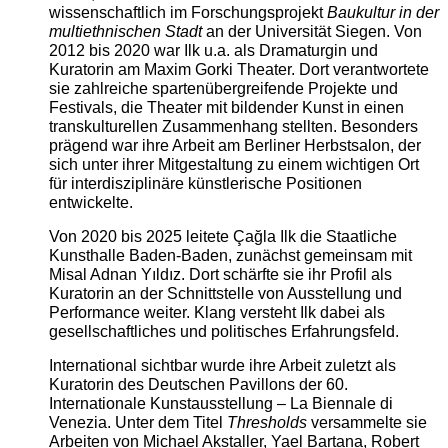
wissenschaftlich im Forschungsprojekt
Baukultur in der
multiethnischen Stadt
an der Universität Siegen. Von
2012 bis 2020 war Ilk u.a. als Dramaturgin und
Kuratorin am Maxim Gorki Theater. Dort verantwortete
sie zahlreiche spartenübergreifende Projekte und
Festivals, die Theater mit bildender Kunst in einen
transkulturellen Zusammenhang stellten. Besonders
prägend war ihre Arbeit am Berliner Herbstsalon, der
sich unter ihrer Mitgestaltung zu einem wichtigen Ort
für interdisziplinäre künstlerische Positionen
entwickelte.
Von 2020 bis 2025 leitete Çağla Ilk die Staatliche
Kunsthalle Baden-Baden, zunächst gemeinsam mit
Misal Adnan Yıldız. Dort schärfte sie ihr Profil als
Kuratorin an der Schnittstelle von Ausstellung und
Performance weiter. Klang versteht Ilk dabei als
gesellschaftliches und politisches Erfahrungsfeld.
International sichtbar wurde ihre Arbeit zuletzt als
Kuratorin des Deutschen Pavillons der 60.
Internationale Kunstausstellung – La Biennale di
Venezia. Unter dem Titel
Thresholds
versammelte sie
Arbeiten von Michael Akstaller, Yael Bartana, Robert