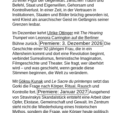
zu einer Figur der Gegenwart: zwischen Traum und
Befehl, Staat und Eigenwillen, Gehorsam und
Kontrollverlust. In einer Zeit, in der Vertrauen in
Institutionen, Staaten und Bilder brüchig geworden ist,
wird Kleist als anarchischer Geist im Gefängnis seiner
Grenzen lesbar.
Im Dezember kehrt
Ulrike Ottinger
mit
The ­Hearing
Trumpet
von Leonora Carrington auf die Berliner
Premiere: 3. Dezember 2026
Bühne zurück.
Die
Geschichte einer 92-jährigen Frau, die in ein
Altersheim kommt und dort eine Revolution beginnt,
verbindet Surrealismus, feministische Imagination,
Filmgeschichte und Theater. Sie fragt, wer überhört
wird – und was geschieht, wenn gerade diese
Stimmen beginnen, die Welt zu verändern.
Mit
Göksu Kunak
und
Le Sacre du printemps
setzt das
Gorki die Frage nach Körper, Ritual, Rausch und
Premiere: Januar 2027
Kontrolle fort.
Ausgehend
von Stravinskys Skandalstück entsteht eine Arbeit über
Opfer, Ekstase, Gemeinschaft und Gewalt. Im Zentrum
steht nicht die Wiederholung eines historischen
Mythos, sondern die Frage, wie Körper heute politisch