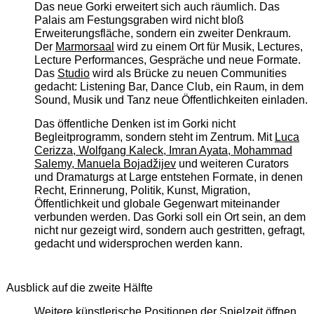
Das neue Gorki erweitert sich auch räumlich. Das
Palais am Festungsgraben wird nicht bloß
Erweiterungsfläche, sondern ein zweiter Denkraum.
Der
Marmorsaal
wird zu einem Ort für Musik, Lectures,
Lecture Performances, Gespräche und neue Formate.
Das
Studio
wird als Brücke zu neuen Communities
gedacht: Listening Bar, Dance Club, ein Raum, in dem
Sound, Musik und Tanz neue Öffentlichkeiten einladen.
Das öffentliche Denken ist im Gorki nicht
Begleitprogramm, sondern steht im Zentrum. Mit
Luca
Cerizza, Wolfgang Kaleck, Imran Ayata, Mohammad
Salemy, Manuela Bojadžijev
und weiteren Curators
und Dramaturgs at Large entstehen Formate, in denen
Recht, Erinnerung, Politik, Kunst, Migration,
Öffentlichkeit und globale Gegenwart miteinander
verbunden werden. Das Gorki soll ein Ort sein, an dem
nicht nur gezeigt wird, sondern auch gestritten, gefragt,
gedacht und widersprochen werden kann.
Ausblick auf die zweite Hälfte
Weitere künstlerische Positionen der Spielzeit öffnen