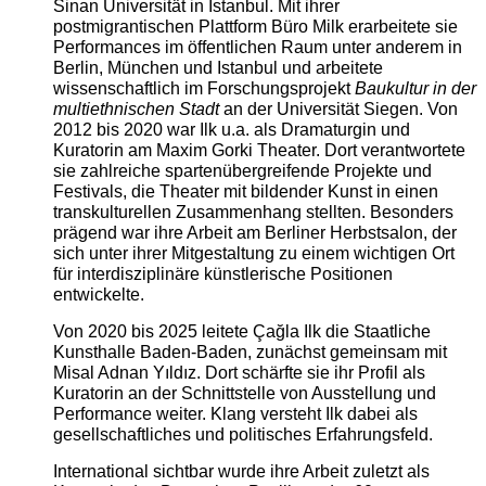
Sinan Universität in Istanbul. Mit ihrer
postmigrantischen Plattform Büro Milk erarbeitete sie
Performances im öffentlichen Raum unter anderem in
Berlin, München und Istanbul und arbeitete
wissenschaftlich im Forschungsprojekt
Baukultur in der
multiethnischen Stadt
an der Universität Siegen. Von
2012 bis 2020 war Ilk u.a. als Dramaturgin und
Kuratorin am Maxim Gorki Theater. Dort verantwortete
sie zahlreiche spartenübergreifende Projekte und
Festivals, die Theater mit bildender Kunst in einen
transkulturellen Zusammenhang stellten. Besonders
prägend war ihre Arbeit am Berliner Herbstsalon, der
sich unter ihrer Mitgestaltung zu einem wichtigen Ort
für interdisziplinäre künstlerische Positionen
entwickelte.
Von 2020 bis 2025 leitete Çağla Ilk die Staatliche
Kunsthalle Baden-Baden, zunächst gemeinsam mit
Misal Adnan Yıldız. Dort schärfte sie ihr Profil als
Kuratorin an der Schnittstelle von Ausstellung und
Performance weiter. Klang versteht Ilk dabei als
gesellschaftliches und politisches Erfahrungsfeld.
International sichtbar wurde ihre Arbeit zuletzt als