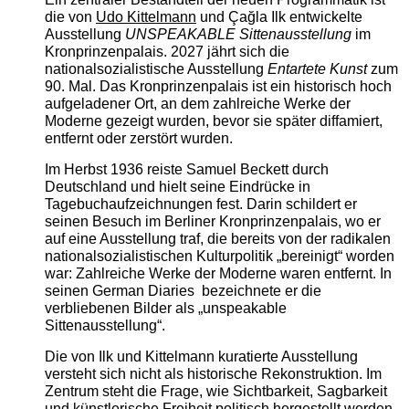
die von
Udo Kittelmann
und Çağla Ilk entwickelte
Ausstellung
UNSPEAKABLE Sittenausstellung
im
Kronprinzenpalais. 2027 jährt sich die
nationalsozialistische Ausstellung
Entartete Kunst
zum
90. Mal. Das Kronprinzenpalais ist ein historisch hoch
aufgeladener Ort, an dem zahlreiche Werke der
Moderne gezeigt wurden, bevor sie später diffamiert,
entfernt oder zerstört wurden.
Im Herbst 1936 reiste Samuel Beckett durch
Deutschland und hielt seine Eindrücke in
Tagebuchaufzeichnungen fest. Darin schildert er
seinen Besuch im Berliner Kronprinzenpalais, wo er
auf eine Ausstellung traf, die bereits von der radikalen
nationalsozialistischen Kulturpolitik „bereinigt“ worden
war: Zahlreiche Werke der Moderne waren entfernt. In
seinen German Diaries bezeichnete er die
verbliebenen Bilder als „unspeakable
Sittenausstellung“.
Die von Ilk und Kittelmann kuratierte Ausstellung
versteht sich nicht als historische Rekonstruktion. Im
Zentrum steht die Frage, wie Sichtbarkeit, Sagbarkeit
und künstlerische Freiheit politisch hergestellt werden