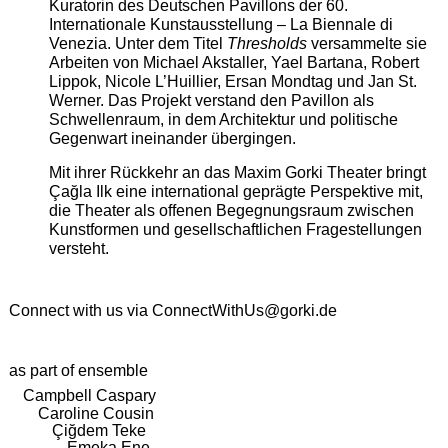
Kuratorin des Deutschen Pavillons der 60.
Internationale Kunstausstellung – La Biennale di
Venezia. Unter dem Titel
Thresholds
versammelte sie
Arbeiten von Michael Akstaller, Yael Bartana, Robert
Lippok, Nicole L’Huillier, Ersan Mondtag und Jan St.
Werner. Das Projekt verstand den Pavillon als
Schwellenraum, in dem Architektur und politische
Gegenwart ineinander übergingen.
Mit ihrer Rückkehr an das Maxim Gorki Theater bringt
Çağla Ilk eine international geprägte Perspektive mit,
die Theater als offenen Begegnungsraum zwischen
Kunstformen und gesellschaftlichen Fragestellungen
versteht.
Connect with us via
ConnectWithUs@gorki.de
as part of ensemble
Campbell Caspary
Caroline Cousin
Çiğdem Teke
Emeka Ene