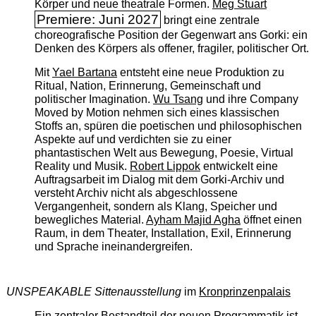
Körper und neue theatrale Formen.
Meg Stuart
Premiere: Juni 2027
bringt eine zentrale
choreografische Position der Gegenwart ans Gorki: ein
Denken des Körpers als offener, fragiler, politischer Ort.
Mit
Yael Bartana
entsteht eine neue Produktion zu
Ritual, Nation, Erinnerung, Gemeinschaft und
politischer Imagination.
Wu Tsang
und ihre Company
Moved by Motion nehmen sich eines klassischen
Stoffs an, spüren die poetischen und philosophischen
Aspekte auf und verdichten sie zu einer
phantastischen Welt aus Bewegung, Poesie, Virtual
Reality und Musik.
Robert Lippok
entwickelt eine
Auftragsarbeit im Dialog mit dem Gorki-Archiv und
versteht Archiv nicht als abgeschlossene
Vergangenheit, sondern als Klang, Speicher und
bewegliches Material.
Ayham Majid Agha
öffnet einen
Raum, in dem Theater, Installation, Exil, Erinnerung
und Sprache ineinandergreifen.
UNSPEAKABLE Sittenausstellung
im
Kronprinzenpalais
Ein zentraler Bestandteil der neuen Programmatik ist