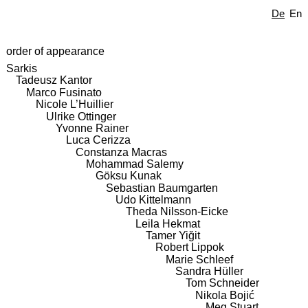
De
En
order of appearance
Sarkis
Tadeusz Kantor
Marco Fusinato
Nicole L’Huillier
Ulrike Ottinger
Yvonne Rainer
Luca Cerizza
Constanza Macras
Mohammad Salemy
Göksu Kunak
Sebastian Baumgarten
Udo Kittelmann
Theda Nilsson-Eicke
Leila Hekmat
Tamer Yiğit
Robert Lippok
Marie Schleef
Sandra Hüller
Tom Schneider
Nikola Bojić
Meg Stuart