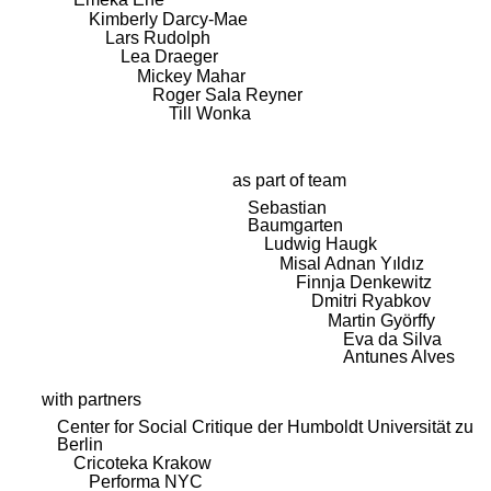
Kimberly Darcy-Mae
Lars Rudolph
Lea Draeger
Mickey Mahar
Roger Sala Reyner
Till Wonka
as part of team
Sebastian
Baumgarten
Ludwig Haugk
Misal Adnan Yıldız
Finnja Denkewitz
Dmitri Ryabkov
Martin Györffy
Eva da Silva
Antunes Alves
with partners
Center for Social Critique der Humboldt Universität zu
Berlin
Cricoteka Krakow
Performa NYC