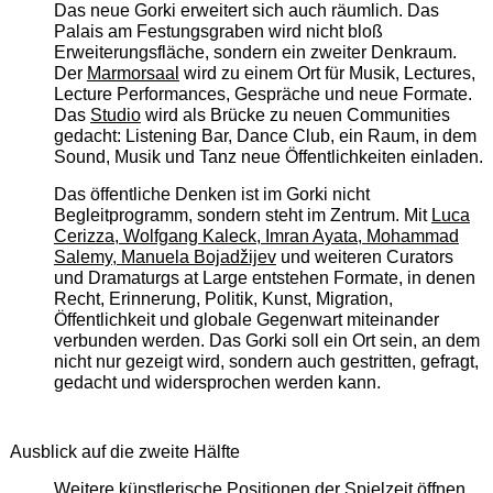
Das neue Gorki erweitert sich auch räumlich. Das
Palais am Festungsgraben wird nicht bloß
Erweiterungsfläche, sondern ein zweiter Denkraum.
Der
Marmorsaal
wird zu einem Ort für Musik, Lectures,
Lecture Performances, Gespräche und neue Formate.
Das
Studio
wird als Brücke zu neuen Communities
gedacht: Listening Bar, Dance Club, ein Raum, in dem
Sound, Musik und Tanz neue Öffentlichkeiten einladen.
Das öffentliche Denken ist im Gorki nicht
Begleitprogramm, sondern steht im Zentrum. Mit
Luca
Cerizza, Wolfgang Kaleck, Imran Ayata, Mohammad
Salemy, Manuela Bojadžijev
und weiteren Curators
und Dramaturgs at Large entstehen Formate, in denen
Recht, Erinnerung, Politik, Kunst, Migration,
Öffentlichkeit und globale Gegenwart miteinander
verbunden werden. Das Gorki soll ein Ort sein, an dem
nicht nur gezeigt wird, sondern auch gestritten, gefragt,
gedacht und widersprochen werden kann.
Ausblick auf die zweite Hälfte
Weitere künstlerische Positionen der Spielzeit öffnen