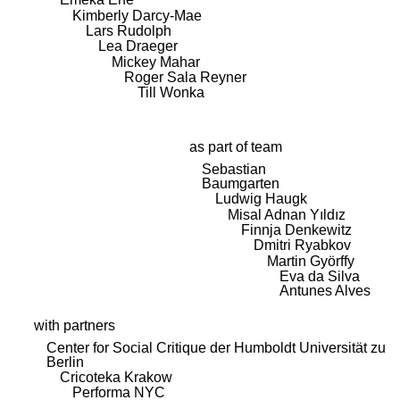
Kimberly Darcy-Mae
Lars Rudolph
Lea Draeger
Mickey Mahar
Roger Sala Reyner
Till Wonka
as part of team
Sebastian
Baumgarten
Ludwig Haugk
Misal Adnan Yıldız
Finnja Denkewitz
Dmitri Ryabkov
Martin Györffy
Eva da Silva
Antunes Alves
with partners
Center for Social Critique der Humboldt Universität zu
Berlin
Cricoteka Krakow
Performa NYC