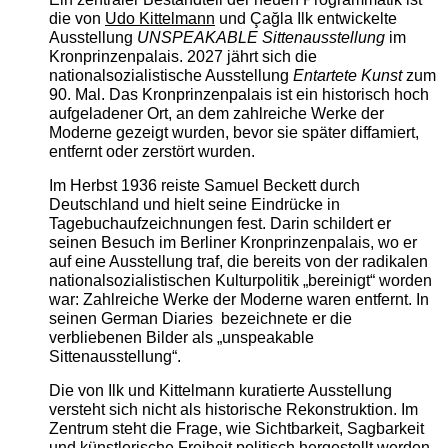
die von
Udo Kittelmann
und Çağla Ilk entwickelte
Ausstellung
UNSPEAKABLE Sittenausstellung
im
Kronprinzenpalais. 2027 jährt sich die
nationalsozialistische Ausstellung
Entartete Kunst
zum
90. Mal. Das Kronprinzenpalais ist ein historisch hoch
aufgeladener Ort, an dem zahlreiche Werke der
Moderne gezeigt wurden, bevor sie später diffamiert,
entfernt oder zerstört wurden.
Im Herbst 1936 reiste Samuel Beckett durch
Deutschland und hielt seine Eindrücke in
Tagebuchaufzeichnungen fest. Darin schildert er
seinen Besuch im Berliner Kronprinzenpalais, wo er
auf eine Ausstellung traf, die bereits von der radikalen
nationalsozialistischen Kulturpolitik „bereinigt“ worden
war: Zahlreiche Werke der Moderne waren entfernt. In
seinen German Diaries bezeichnete er die
verbliebenen Bilder als „unspeakable
Sittenausstellung“.
Die von Ilk und Kittelmann kuratierte Ausstellung
versteht sich nicht als historische Rekonstruktion. Im
Zentrum steht die Frage, wie Sichtbarkeit, Sagbarkeit
und künstlerische Freiheit politisch hergestellt werden