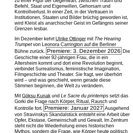
zu einer Figur der Gegenwart: zwischen Traum und
Befehl, Staat und Eigenwillen, Gehorsam und
Kontrollverlust. In einer Zeit, in der Vertrauen in
Institutionen, Staaten und Bilder brüchig geworden ist,
wird Kleist als anarchischer Geist im Gefängnis seiner
Grenzen lesbar.
Im Dezember kehrt
Ulrike Ottinger
mit
The ­Hearing
Trumpet
von Leonora Carrington auf die Berliner
Premiere: 3. Dezember 2026
Bühne zurück.
Die
Geschichte einer 92-jährigen Frau, die in ein
Altersheim kommt und dort eine Revolution beginnt,
verbindet Surrealismus, feministische Imagination,
Filmgeschichte und Theater. Sie fragt, wer überhört
wird – und was geschieht, wenn gerade diese
Stimmen beginnen, die Welt zu verändern.
Mit
Göksu Kunak
und
Le Sacre du printemps
setzt das
Gorki die Frage nach Körper, Ritual, Rausch und
Premiere: Januar 2027
Kontrolle fort.
Ausgehend
von Stravinskys Skandalstück entsteht eine Arbeit über
Opfer, Ekstase, Gemeinschaft und Gewalt. Im Zentrum
steht nicht die Wiederholung eines historischen
Mythos, sondern die Frage, wie Körper heute politisch