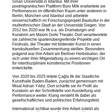
Sinan Universität in Istanbul. Mit ihrer
postmigrantischen Plattform Büro Milk erarbeitete sie
Performances im öffentlichen Raum unter anderem in
Berlin, München und Istanbul und arbeitete
wissenschaftlich im Forschungsprojekt
Baukultur in der
multiethnischen Stadt
an der Universität Siegen. Von
2012 bis 2020 war Ilk u.a. als Dramaturgin und
Kuratorin am Maxim Gorki Theater. Dort verantwortete
sie zahlreiche spartenübergreifende Projekte und
Festivals, die Theater mit bildender Kunst in einen
transkulturellen Zusammenhang stellten. Besonders
prägend war ihre Arbeit am Berliner Herbstsalon, der
sich unter ihrer Mitgestaltung zu einem wichtigen Ort
für interdisziplinäre künstlerische Positionen
entwickelte.
Von 2020 bis 2025 leitete Çağla Ilk die Staatliche
Kunsthalle Baden-Baden, zunächst gemeinsam mit
Misal Adnan Yıldız. Dort schärfte sie ihr Profil als
Kuratorin an der Schnittstelle von Ausstellung und
Performance weiter. Klang versteht Ilk dabei als
gesellschaftliches und politisches Erfahrungsfeld.
International sichtbar wurde ihre Arbeit zuletzt als