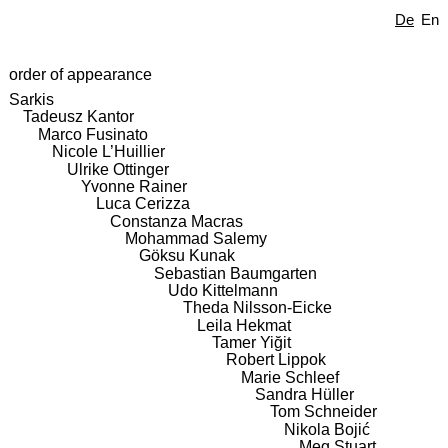
De
En
order of appearance
Sarkis
Tadeusz Kantor
Marco Fusinato
Nicole L’Huillier
Ulrike Ottinger
Yvonne Rainer
Luca Cerizza
Constanza Macras
Mohammad Salemy
Göksu Kunak
Sebastian Baumgarten
Udo Kittelmann
Theda Nilsson-Eicke
Leila Hekmat
Tamer Yiğit
Robert Lippok
Marie Schleef
Sandra Hüller
Tom Schneider
Nikola Bojić
Meg Stuart