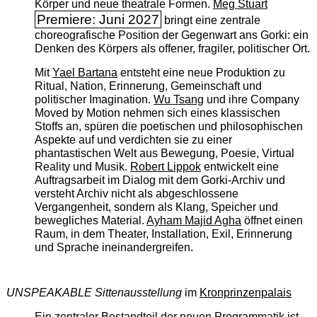
Körper und neue theatrale Formen.
Meg Stuart
Premiere: Juni 2027
bringt eine zentrale
choreografische Position der Gegenwart ans Gorki: ein
Denken des Körpers als offener, fragiler, politischer Ort.
Mit
Yael Bartana
entsteht eine neue Produktion zu
Ritual, Nation, Erinnerung, Gemeinschaft und
politischer Imagination.
Wu Tsang
und ihre Company
Moved by Motion nehmen sich eines klassischen
Stoffs an, spüren die poetischen und philosophischen
Aspekte auf und verdichten sie zu einer
phantastischen Welt aus Bewegung, Poesie, Virtual
Reality und Musik.
Robert Lippok
entwickelt eine
Auftragsarbeit im Dialog mit dem Gorki-Archiv und
versteht Archiv nicht als abgeschlossene
Vergangenheit, sondern als Klang, Speicher und
bewegliches Material.
Ayham Majid Agha
öffnet einen
Raum, in dem Theater, Installation, Exil, Erinnerung
und Sprache ineinandergreifen.
UNSPEAKABLE Sittenausstellung
im
Kronprinzenpalais
Ein zentraler Bestandteil der neuen Programmatik ist