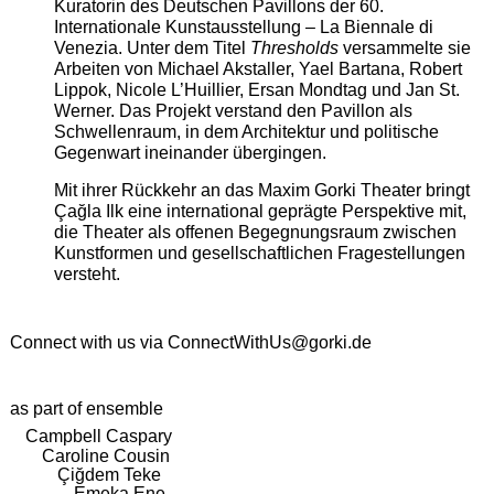
Kuratorin des Deutschen Pavillons der 60.
Internationale Kunstausstellung – La Biennale di
Venezia. Unter dem Titel
Thresholds
versammelte sie
Arbeiten von Michael Akstaller, Yael Bartana, Robert
Lippok, Nicole L’Huillier, Ersan Mondtag und Jan St.
Werner. Das Projekt verstand den Pavillon als
Schwellenraum, in dem Architektur und politische
Gegenwart ineinander übergingen.
Mit ihrer Rückkehr an das Maxim Gorki Theater bringt
Çağla Ilk eine international geprägte Perspektive mit,
die Theater als offenen Begegnungsraum zwischen
Kunstformen und gesellschaftlichen Fragestellungen
versteht.
Connect with us via
ConnectWithUs@gorki.de
as part of ensemble
Campbell Caspary
Caroline Cousin
Çiğdem Teke
Emeka Ene