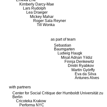
Kimberly Darcy-Mae
Lars Rudolph
Lea Draeger
Mickey Mahar
Roger Sala Reyner
Till Wonka
as part of team
Sebastian
Baumgarten
Ludwig Haugk
Misal Adnan Yıldız
Finnja Denkewitz
Dmitri Ryabkov
Martin Györffy
Eva da Silva
Antunes Alves
with partners
Center for Social Critique der Humboldt Universität zu
Berlin
Cricoteka Krakow
Performa NYC