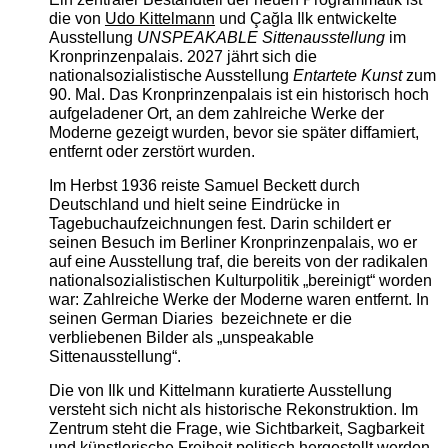
die von
Udo Kittelmann
und Çağla Ilk entwickelte
Ausstellung
UNSPEAKABLE Sittenausstellung
im
Kronprinzenpalais. 2027 jährt sich die
nationalsozialistische Ausstellung
Entartete Kunst
zum
90. Mal. Das Kronprinzenpalais ist ein historisch hoch
aufgeladener Ort, an dem zahlreiche Werke der
Moderne gezeigt wurden, bevor sie später diffamiert,
entfernt oder zerstört wurden.
Im Herbst 1936 reiste Samuel Beckett durch
Deutschland und hielt seine Eindrücke in
Tagebuchaufzeichnungen fest. Darin schildert er
seinen Besuch im Berliner Kronprinzenpalais, wo er
auf eine Ausstellung traf, die bereits von der radikalen
nationalsozialistischen Kulturpolitik „bereinigt“ worden
war: Zahlreiche Werke der Moderne waren entfernt. In
seinen German Diaries bezeichnete er die
verbliebenen Bilder als „unspeakable
Sittenausstellung“.
Die von Ilk und Kittelmann kuratierte Ausstellung
versteht sich nicht als historische Rekonstruktion. Im
Zentrum steht die Frage, wie Sichtbarkeit, Sagbarkeit
und künstlerische Freiheit politisch hergestellt werden