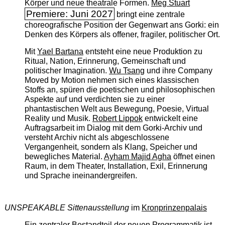
Körper und neue theatrale Formen.
Meg Stuart
Premiere: Juni 2027
bringt eine zentrale
choreografische Position der Gegenwart ans Gorki: ein
Denken des Körpers als offener, fragiler, politischer Ort.
Mit
Yael Bartana
entsteht eine neue Produktion zu
Ritual, Nation, Erinnerung, Gemeinschaft und
politischer Imagination.
Wu Tsang
und ihre Company
Moved by Motion nehmen sich eines klassischen
Stoffs an, spüren die poetischen und philosophischen
Aspekte auf und verdichten sie zu einer
phantastischen Welt aus Bewegung, Poesie, Virtual
Reality und Musik.
Robert Lippok
entwickelt eine
Auftragsarbeit im Dialog mit dem Gorki-Archiv und
versteht Archiv nicht als abgeschlossene
Vergangenheit, sondern als Klang, Speicher und
bewegliches Material.
Ayham Majid Agha
öffnet einen
Raum, in dem Theater, Installation, Exil, Erinnerung
und Sprache ineinandergreifen.
UNSPEAKABLE Sittenausstellung
im
Kronprinzenpalais
Ein zentraler Bestandteil der neuen Programmatik ist