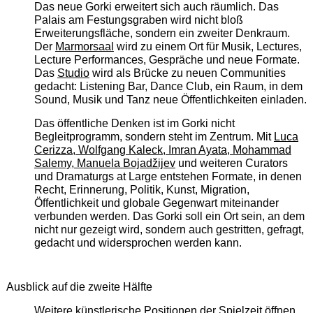
Das neue Gorki erweitert sich auch räumlich. Das
Palais am Festungsgraben wird nicht bloß
Erweiterungsfläche, sondern ein zweiter Denkraum.
Der
Marmorsaal
wird zu einem Ort für Musik, Lectures,
Lecture Performances, Gespräche und neue Formate.
Das
Studio
wird als Brücke zu neuen Communities
gedacht: Listening Bar, Dance Club, ein Raum, in dem
Sound, Musik und Tanz neue Öffentlichkeiten einladen.
Das öffentliche Denken ist im Gorki nicht
Begleitprogramm, sondern steht im Zentrum. Mit
Luca
Cerizza, Wolfgang Kaleck, Imran Ayata, Mohammad
Salemy, Manuela Bojadžijev
und weiteren Curators
und Dramaturgs at Large entstehen Formate, in denen
Recht, Erinnerung, Politik, Kunst, Migration,
Öffentlichkeit und globale Gegenwart miteinander
verbunden werden. Das Gorki soll ein Ort sein, an dem
nicht nur gezeigt wird, sondern auch gestritten, gefragt,
gedacht und widersprochen werden kann.
Ausblick auf die zweite Hälfte
Weitere künstlerische Positionen der Spielzeit öffnen