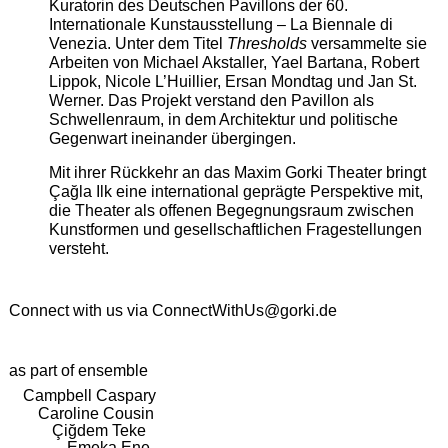
Kuratorin des Deutschen Pavillons der 60.
Internationale Kunstausstellung – La Biennale di
Venezia. Unter dem Titel
Thresholds
versammelte sie
Arbeiten von Michael Akstaller, Yael Bartana, Robert
Lippok, Nicole L’Huillier, Ersan Mondtag und Jan St.
Werner. Das Projekt verstand den Pavillon als
Schwellenraum, in dem Architektur und politische
Gegenwart ineinander übergingen.
Mit ihrer Rückkehr an das Maxim Gorki Theater bringt
Çağla Ilk eine international geprägte Perspektive mit,
die Theater als offenen Begegnungsraum zwischen
Kunstformen und gesellschaftlichen Fragestellungen
versteht.
Connect with us via
ConnectWithUs@gorki.de
as part of ensemble
Campbell Caspary
Caroline Cousin
Çiğdem Teke
Emeka Ene