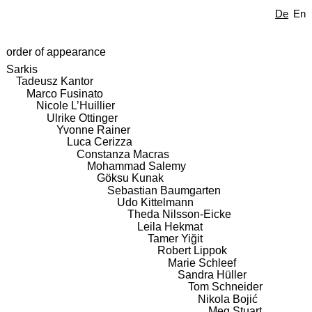
De
En
order of appearance
Sarkis
Tadeusz Kantor
Marco Fusinato
Nicole L’Huillier
Ulrike Ottinger
Yvonne Rainer
Luca Cerizza
Constanza Macras
Mohammad Salemy
Göksu Kunak
Sebastian Baumgarten
Udo Kittelmann
Theda Nilsson-Eicke
Leila Hekmat
Tamer Yiğit
Robert Lippok
Marie Schleef
Sandra Hüller
Tom Schneider
Nikola Bojić
Meg Stuart