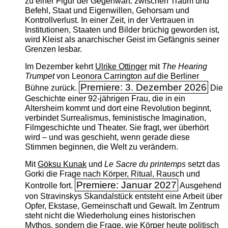
zu einer Figur der Gegenwart: zwischen Traum und
Befehl, Staat und Eigenwillen, Gehorsam und
Kontrollverlust. In einer Zeit, in der Vertrauen in
Institutionen, Staaten und Bilder brüchig geworden ist,
wird Kleist als anarchischer Geist im Gefängnis seiner
Grenzen lesbar.
Im Dezember kehrt
Ulrike Ottinger
mit
The ­Hearing
Trumpet
von Leonora Carrington auf die Berliner
Premiere: 3. Dezember 2026
Bühne zurück.
Die
Geschichte einer 92-jährigen Frau, die in ein
Altersheim kommt und dort eine Revolution beginnt,
verbindet Surrealismus, feministische Imagination,
Filmgeschichte und Theater. Sie fragt, wer überhört
wird – und was geschieht, wenn gerade diese
Stimmen beginnen, die Welt zu verändern.
Mit
Göksu Kunak
und
Le Sacre du printemps
setzt das
Gorki die Frage nach Körper, Ritual, Rausch und
Premiere: Januar 2027
Kontrolle fort.
Ausgehend
von Stravinskys Skandalstück entsteht eine Arbeit über
Opfer, Ekstase, Gemeinschaft und Gewalt. Im Zentrum
steht nicht die Wiederholung eines historischen
Mythos, sondern die Frage, wie Körper heute politisch