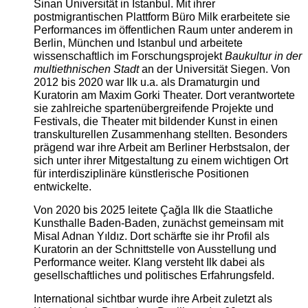
Sinan Universität in Istanbul. Mit ihrer
postmigrantischen Plattform Büro Milk erarbeitete sie
Performances im öffentlichen Raum unter anderem in
Berlin, München und Istanbul und arbeitete
wissenschaftlich im Forschungsprojekt
Baukultur in der
multiethnischen Stadt
an der Universität Siegen. Von
2012 bis 2020 war Ilk u.a. als Dramaturgin und
Kuratorin am Maxim Gorki Theater. Dort verantwortete
sie zahlreiche spartenübergreifende Projekte und
Festivals, die Theater mit bildender Kunst in einen
transkulturellen Zusammenhang stellten. Besonders
prägend war ihre Arbeit am Berliner Herbstsalon, der
sich unter ihrer Mitgestaltung zu einem wichtigen Ort
für interdisziplinäre künstlerische Positionen
entwickelte.
Von 2020 bis 2025 leitete Çağla Ilk die Staatliche
Kunsthalle Baden-Baden, zunächst gemeinsam mit
Misal Adnan Yıldız. Dort schärfte sie ihr Profil als
Kuratorin an der Schnittstelle von Ausstellung und
Performance weiter. Klang versteht Ilk dabei als
gesellschaftliches und politisches Erfahrungsfeld.
International sichtbar wurde ihre Arbeit zuletzt als