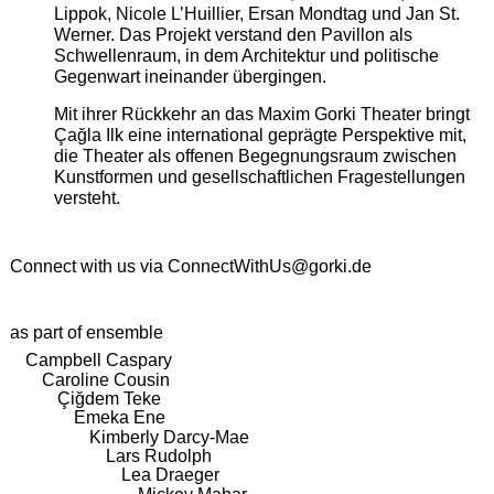
Lippok, Nicole L’Huillier, Ersan Mondtag und Jan St.
Werner. Das Projekt verstand den Pavillon als
Schwellenraum, in dem Architektur und politische
Gegenwart ineinander übergingen.
Mit ihrer Rückkehr an das Maxim Gorki Theater bringt
Çağla Ilk eine international geprägte Perspektive mit,
die Theater als offenen Begegnungsraum zwischen
Kunstformen und gesellschaftlichen Fragestellungen
versteht.
Connect with us via
ConnectWithUs@gorki.de
as part of ensemble
Campbell Caspary
Caroline Cousin
Çiğdem Teke
Emeka Ene
Kimberly Darcy-Mae
Lars Rudolph
Lea Draeger