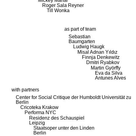
Mickey Mahar
Roger Sala Reyner
Till Wonka
as part of team
Sebastian
Baumgarten
Ludwig Haugk
Misal Adnan Yıldız
Finnja Denkewitz
Dmitri Ryabkov
Martin Györffy
Eva da Silva
Antunes Alves
with partners
Center for Social Critique der Humboldt Universität zu
Berlin
Cricoteka Krakow
Performa NYC
Residenz des Schauspiel
Leipzig
Staatsoper unter den Linden
Berlin