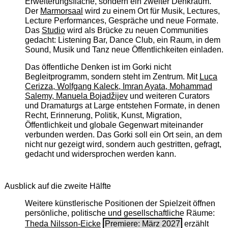
Erweiterungsfläche, sondern ein zweiter Denkraum.
Der
Marmorsaal
wird zu einem Ort für Musik, Lectures,
Lecture Performances, Gespräche und neue Formate.
Das
Studio
wird als Brücke zu neuen Communities
gedacht: Listening Bar, Dance Club, ein Raum, in dem
Sound, Musik und Tanz neue Öffentlichkeiten einladen.
Das öffentliche Denken ist im Gorki nicht
Begleitprogramm, sondern steht im Zentrum. Mit
Luca
Cerizza, Wolfgang Kaleck, Imran Ayata, Mohammad
Salemy, Manuela Bojadžijev
und weiteren Curators
und Dramaturgs at Large entstehen Formate, in denen
Recht, Erinnerung, Politik, Kunst, Migration,
Öffentlichkeit und globale Gegenwart miteinander
verbunden werden. Das Gorki soll ein Ort sein, an dem
nicht nur gezeigt wird, sondern auch gestritten, gefragt,
gedacht und widersprochen werden kann.
Ausblick auf die zweite Hälfte
Weitere künstlerische Positionen der Spielzeit öffnen
persönliche, politische und gesellschaftliche Räume:
Theda Nilsson-Eicke
Premiere: März 2027
erzählt