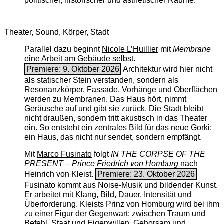
politischer, historischer und ästhetischer Räume.
Theater, Sound, Körper, Stadt
Parallel dazu beginnt
Nicole L’Huillier
mit ­
Membrane
eine Arbeit am Gebäude selbst.
Premiere: 9. Oktober 2026
Architektur wird hier nicht
als statischer Stein verstanden, sondern als
Resonanzkörper. Fassade, Vorhänge und Oberflächen
werden zu Membranen. Das Haus hört, nimmt
Geräusche auf und gibt sie zurück. Die Stadt bleibt
nicht draußen, sondern tritt akustisch in das Theater
ein. So entsteht ein zentrales Bild für das neue Gorki:
ein Haus, das nicht nur sendet, sondern empfängt.
Mit
Marco Fusinato
folgt
IN THE CORPSE OF THE
PRESENT – Prince Friedrich von Homburg
nach
Heinrich von Kleist.
Premiere: 23. Oktober 2026
Fusinato kommt aus Noise-Musik und bildender Kunst.
Er arbeitet mit Klang, Bild, Dauer, Intensität und
Überforderung. Kleists Prinz von Homburg wird bei ihm
zu einer Figur der Gegenwart: zwischen Traum und
Befehl, Staat und Eigenwillen, Gehorsam und