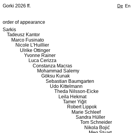
Gorki 2026 ff.
De
En
order of appearance
Sarkis
Tadeusz Kantor
Marco Fusinato
Nicole L’Huillier
Ulrike Ottinger
Yvonne Rainer
Luca Cerizza
Constanza Macras
Mohammad Salemy
Göksu Kunak
Sebastian Baumgarten
Udo Kittelmann
Theda Nilsson-Eicke
Leila Hekmat
Tamer Yiğit
Robert Lippok
Marie Schleef
Sandra Hüller
Tom Schneider
Nikola Bojić
Meg Stuart