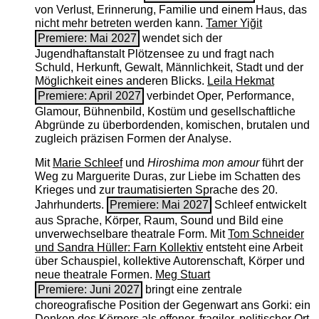
von Verlust, Erinnerung, Familie und einem Haus, das
nicht mehr betreten werden kann.
Tamer Yiğit
Premiere: Mai 2027
wendet sich der
Jugendhaftanstalt Plötzensee zu und fragt nach
Schuld, Herkunft, Gewalt, Männlichkeit, Stadt und der
Möglichkeit eines anderen Blicks.
Leila Hekmat
Premiere: April 2027
verbindet Oper, Performance,
Glamour, Bühnenbild, Kostüm und gesellschaftliche
Abgründe zu überbordenden, komischen, brutalen und
zugleich präzisen Formen der Analyse.
Mit
Marie Schleef
und
Hiroshima mon amour
führt der
Weg zu Marguerite Duras, zur Liebe im Schatten des
Krieges und zur traumatisierten Sprache des 20.
Jahrhunderts.
Premiere: Mai 2027
Schleef entwickelt
aus Sprache, Körper, Raum, Sound und Bild eine
unverwechselbare theatrale Form. Mit
Tom Schneider
und Sandra Hüller: Farn Kollektiv
entsteht eine Arbeit
über Schauspiel, kollektive Autorenschaft, Körper und
neue theatrale Formen.
Meg Stuart
Premiere: Juni 2027
bringt eine zentrale
choreografische Position der Gegenwart ans Gorki: ein
Denken des Körpers als offener, fragiler, politischer Ort.