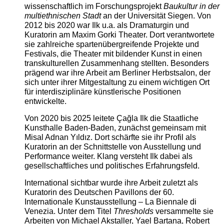
wissenschaftlich im Forschungsprojekt
Baukultur in der
multiethnischen Stadt
an der Universität Siegen. Von
2012 bis 2020 war Ilk u.a. als Dramaturgin und
Kuratorin am Maxim Gorki Theater. Dort verantwortete
sie zahlreiche spartenübergreifende Projekte und
Festivals, die Theater mit bildender Kunst in einen
transkulturellen Zusammenhang stellten. Besonders
prägend war ihre Arbeit am Berliner Herbstsalon, der
sich unter ihrer Mitgestaltung zu einem wichtigen Ort
für interdisziplinäre künstlerische Positionen
entwickelte.
Von 2020 bis 2025 leitete Çağla Ilk die Staatliche
Kunsthalle Baden-Baden, zunächst gemeinsam mit
Misal Adnan Yıldız. Dort schärfte sie ihr Profil als
Kuratorin an der Schnittstelle von Ausstellung und
Performance weiter. Klang versteht Ilk dabei als
gesellschaftliches und politisches Erfahrungsfeld.
International sichtbar wurde ihre Arbeit zuletzt als
Kuratorin des Deutschen Pavillons der 60.
Internationale Kunstausstellung – La Biennale di
Venezia. Unter dem Titel
Thresholds
versammelte sie
Arbeiten von Michael Akstaller, Yael Bartana, Robert