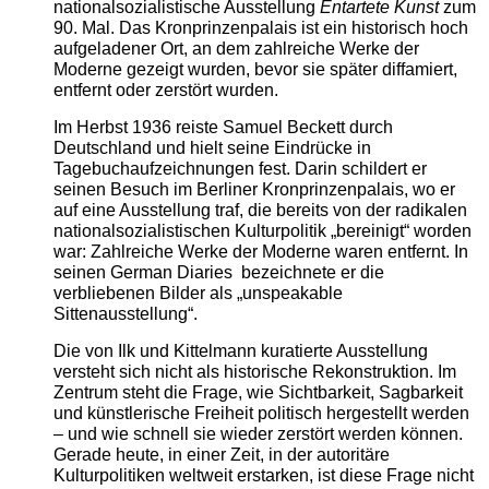
nationalsozialistische Ausstellung
Entartete Kunst
zum
90. Mal. Das Kronprinzenpalais ist ein historisch hoch
aufgeladener Ort, an dem zahlreiche Werke der
Moderne gezeigt wurden, bevor sie später diffamiert,
entfernt oder zerstört wurden.
Im Herbst 1936 reiste Samuel Beckett durch
Deutschland und hielt seine Eindrücke in
Tagebuchaufzeichnungen fest. Darin schildert er
seinen Besuch im Berliner Kronprinzenpalais, wo er
auf eine Ausstellung traf, die bereits von der radikalen
nationalsozialistischen Kulturpolitik „bereinigt“ worden
war: Zahlreiche Werke der Moderne waren entfernt. In
seinen German Diaries bezeichnete er die
verbliebenen Bilder als „unspeakable
Sittenausstellung“.
Die von Ilk und Kittelmann kuratierte Ausstellung
versteht sich nicht als historische Rekonstruktion. Im
Zentrum steht die Frage, wie Sichtbarkeit, Sagbarkeit
und künstlerische Freiheit politisch hergestellt werden
– und wie schnell sie wieder zerstört werden können.
Gerade heute, in einer Zeit, in der autoritäre
Kulturpolitiken weltweit erstarken, ist diese Frage nicht