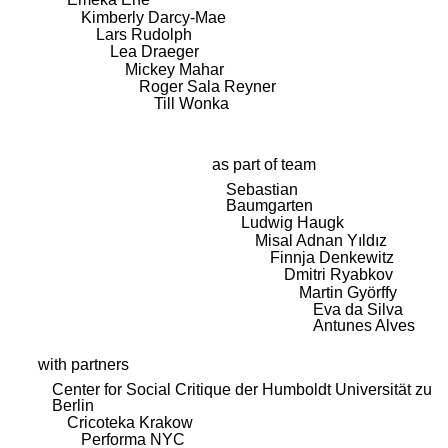
Kimberly Darcy-Mae
Lars Rudolph
Lea Draeger
Mickey Mahar
Roger Sala Reyner
Till Wonka
as part of team
Sebastian
Baumgarten
Ludwig Haugk
Misal Adnan Yıldız
Finnja Denkewitz
Dmitri Ryabkov
Martin Györffy
Eva da Silva
Antunes Alves
with partners
Center for Social Critique der Humboldt Universität zu
Berlin
Cricoteka Krakow
Performa NYC