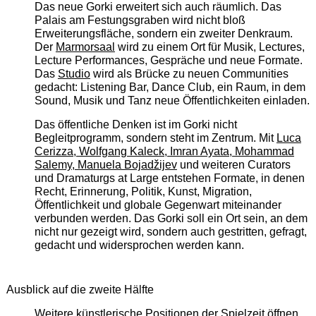
Das neue Gorki erweitert sich auch räumlich. Das
Palais am Festungsgraben wird nicht bloß
Erweiterungsfläche, sondern ein zweiter Denkraum.
Der
Marmorsaal
wird zu einem Ort für Musik, Lectures,
Lecture Performances, Gespräche und neue Formate.
Das
Studio
wird als Brücke zu neuen Communities
gedacht: Listening Bar, Dance Club, ein Raum, in dem
Sound, Musik und Tanz neue Öffentlichkeiten einladen.
Das öffentliche Denken ist im Gorki nicht
Begleitprogramm, sondern steht im Zentrum. Mit
Luca
Cerizza, Wolfgang Kaleck, Imran Ayata, Mohammad
Salemy, Manuela Bojadžijev
und weiteren Curators
und Dramaturgs at Large entstehen Formate, in denen
Recht, Erinnerung, Politik, Kunst, Migration,
Öffentlichkeit und globale Gegenwart miteinander
verbunden werden. Das Gorki soll ein Ort sein, an dem
nicht nur gezeigt wird, sondern auch gestritten, gefragt,
gedacht und widersprochen werden kann.
Ausblick auf die zweite Hälfte
Weitere künstlerische Positionen der Spielzeit öffnen