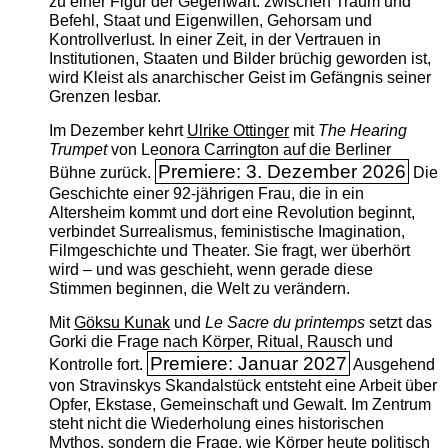
zu einer Figur der Gegenwart: zwischen Traum und
Befehl, Staat und Eigenwillen, Gehorsam und
Kontrollverlust. In einer Zeit, in der Vertrauen in
Institutionen, Staaten und Bilder brüchig geworden ist,
wird Kleist als anarchischer Geist im Gefängnis seiner
Grenzen lesbar.
Im Dezember kehrt
Ulrike Ottinger
mit
The ­Hearing
Trumpet
von Leonora Carrington auf die Berliner
Premiere: 3. Dezember 2026
Bühne zurück.
Die
Geschichte einer 92-jährigen Frau, die in ein
Altersheim kommt und dort eine Revolution beginnt,
verbindet Surrealismus, feministische Imagination,
Filmgeschichte und Theater. Sie fragt, wer überhört
wird – und was geschieht, wenn gerade diese
Stimmen beginnen, die Welt zu verändern.
Mit
Göksu Kunak
und
Le Sacre du printemps
setzt das
Gorki die Frage nach Körper, Ritual, Rausch und
Premiere: Januar 2027
Kontrolle fort.
Ausgehend
von Stravinskys Skandalstück entsteht eine Arbeit über
Opfer, Ekstase, Gemeinschaft und Gewalt. Im Zentrum
steht nicht die Wiederholung eines historischen
Mythos, sondern die Frage, wie Körper heute politisch