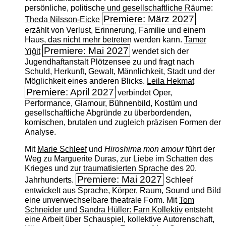
persönliche, politische und gesellschaftliche Räume:
Premiere: März 2027
Theda Nilsson-Eicke
erzählt von Verlust, Erinnerung, Familie und einem
Haus, das nicht mehr betreten werden kann.
Tamer
Premiere: Mai 2027
Yiğit
wendet sich der
Jugendhaftanstalt Plötzensee zu und fragt nach
Schuld, Herkunft, Gewalt, Männlichkeit, Stadt und der
Möglichkeit eines anderen Blicks.
Leila Hekmat
Premiere: April 2027
verbindet Oper,
Performance, Glamour, Bühnenbild, Kostüm und
gesellschaftliche Abgründe zu überbordenden,
komischen, brutalen und zugleich präzisen Formen der
Analyse.
Mit
Marie Schleef
und
Hiroshima mon amour
führt der
Weg zu Marguerite Duras, zur Liebe im Schatten des
Krieges und zur traumatisierten Sprache des 20.
Premiere: Mai 2027
Jahrhunderts.
Schleef
entwickelt aus Sprache, Körper, Raum, Sound und Bild
eine unverwechselbare theatrale Form. Mit
Tom
Schneider und Sandra Hüller: Farn Kollektiv
entsteht
eine Arbeit über Schauspiel, kollektive Autorenschaft,