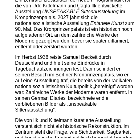
die von
Udo Kittelmann
und Çağla Ilk entwickelte
Ausstellung
UNSPEAKABLE Sittenausstellung
im
Kronprinzenpalais. 2027 jährt sich die
nationalsozialistische Ausstellung
Entartete Kunst
zum
90. Mal. Das Kronprinzenpalais ist ein historisch hoch
aufgeladener Ort, an dem zahlreiche Werke der
Moderne gezeigt wurden, bevor sie später diffamiert,
entfernt oder zerstört wurden.
Im Herbst 1936 reiste Samuel Beckett durch
Deutschland und hielt seine Eindrücke in
Tagebuchaufzeichnungen fest. Darin schildert er
seinen Besuch im Berliner Kronprinzenpalais, wo er
auf eine Ausstellung traf, die bereits von der radikalen
nationalsozialistischen Kulturpolitik „bereinigt“ worden
war: Zahlreiche Werke der Moderne waren entfernt. In
seinen German Diaries bezeichnete er die
verbliebenen Bilder als „unspeakable
Sittenausstellung“.
Die von Ilk und Kittelmann kuratierte Ausstellung
versteht sich nicht als historische Rekonstruktion. Im
Zentrum steht die Frage, wie Sichtbarkeit, Sagbarkeit
und künstlerische Freiheit politisch hergestellt werden