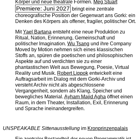
Körper und neue theatrale Formen.
Meg Stuart
Premiere: Juni 2027
bringt eine zentrale
choreografische Position der Gegenwart ans Gorki: ein
Denken des Körpers als offener, fragiler, politischer Ort.
Mit
Yael Bartana
entsteht eine neue Produktion zu
Ritual, Nation, Erinnerung, Gemeinschaft und
politischer Imagination.
Wu Tsang
und ihre Company
Moved by Motion nehmen sich eines klassischen
Stoffs an, spüren die poetischen und philosophischen
Aspekte auf und verdichten sie zu einer
phantastischen Welt aus Bewegung, Poesie, Virtual
Reality und Musik.
Robert Lippok
entwickelt eine
Auftragsarbeit im Dialog mit dem Gorki-Archiv und
versteht Archiv nicht als abgeschlossene
Vergangenheit, sondern als Klang, Speicher und
bewegliches Material.
Ayham Majid Agha
öffnet einen
Raum, in dem Theater, Installation, Exil, Erinnerung
und Sprache ineinandergreifen.
UNSPEAKABLE Sittenausstellung
im
Kronprinzenpalais
Ein zentraler Bestandteil der neuen Programmatik ist