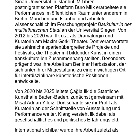
Sinan Universität in Istanbul. Mit ihrer
postmigrantischen Plattform Büro Milk erarbeitete sie
Performances im öffentlichen Raum unter anderem in
Berlin, München und Istanbul und arbeitete
wissenschaftlich im Forschungsprojekt
Baukultur in der
multiethnischen Stadt
an der Universität Siegen. Von
2012 bis 2020 war Ilk u.a. als Dramaturgin und
Kuratorin am Maxim Gorki Theater. Dort verantwortete
sie zahlreiche spartenübergreifende Projekte und
Festivals, die Theater mit bildender Kunst in einen
transkulturellen Zusammenhang stellten. Besonders
prägend war ihre Arbeit am Berliner Herbstsalon, der
sich unter ihrer Mitgestaltung zu einem wichtigen Ort
für interdisziplinäre künstlerische Positionen
entwickelte.
Von 2020 bis 2025 leitete Çağla Ilk die Staatliche
Kunsthalle Baden-Baden, zunächst gemeinsam mit
Misal Adnan Yıldız. Dort schärfte sie ihr Profil als
Kuratorin an der Schnittstelle von Ausstellung und
Performance weiter. Klang versteht Ilk dabei als
gesellschaftliches und politisches Erfahrungsfeld.
International sichtbar wurde ihre Arbeit zuletzt als