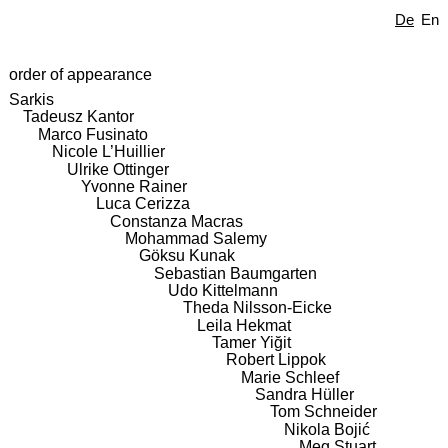
De
En
order of appearance
Sarkis
Tadeusz Kantor
Marco Fusinato
Nicole L’Huillier
Ulrike Ottinger
Yvonne Rainer
Luca Cerizza
Constanza Macras
Mohammad Salemy
Göksu Kunak
Sebastian Baumgarten
Udo Kittelmann
Theda Nilsson-Eicke
Leila Hekmat
Tamer Yiğit
Robert Lippok
Marie Schleef
Sandra Hüller
Tom Schneider
Nikola Bojić
Meg Stuart