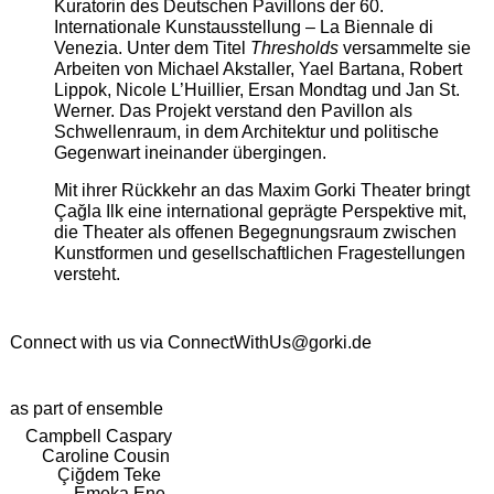
Kuratorin des Deutschen Pavillons der 60.
Internationale Kunstausstellung – La Biennale di
Venezia. Unter dem Titel
Thresholds
versammelte sie
Arbeiten von Michael Akstaller, Yael Bartana, Robert
Lippok, Nicole L’Huillier, Ersan Mondtag und Jan St.
Werner. Das Projekt verstand den Pavillon als
Schwellenraum, in dem Architektur und politische
Gegenwart ineinander übergingen.
Mit ihrer Rückkehr an das Maxim Gorki Theater bringt
Çağla Ilk eine international geprägte Perspektive mit,
die Theater als offenen Begegnungsraum zwischen
Kunstformen und gesellschaftlichen Fragestellungen
versteht.
Connect with us via
ConnectWithUs@gorki.de
as part of ensemble
Campbell Caspary
Caroline Cousin
Çiğdem Teke
Emeka Ene