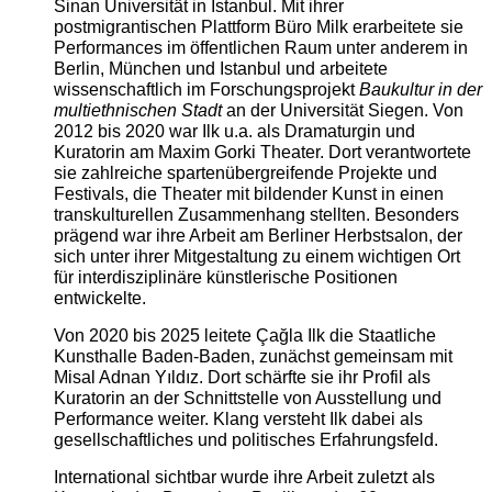
Sinan Universität in Istanbul. Mit ihrer
postmigrantischen Plattform Büro Milk erarbeitete sie
Performances im öffentlichen Raum unter anderem in
Berlin, München und Istanbul und arbeitete
wissenschaftlich im Forschungsprojekt
Baukultur in der
multiethnischen Stadt
an der Universität Siegen. Von
2012 bis 2020 war Ilk u.a. als Dramaturgin und
Kuratorin am Maxim Gorki Theater. Dort verantwortete
sie zahlreiche spartenübergreifende Projekte und
Festivals, die Theater mit bildender Kunst in einen
transkulturellen Zusammenhang stellten. Besonders
prägend war ihre Arbeit am Berliner Herbstsalon, der
sich unter ihrer Mitgestaltung zu einem wichtigen Ort
für interdisziplinäre künstlerische Positionen
entwickelte.
Von 2020 bis 2025 leitete Çağla Ilk die Staatliche
Kunsthalle Baden-Baden, zunächst gemeinsam mit
Misal Adnan Yıldız. Dort schärfte sie ihr Profil als
Kuratorin an der Schnittstelle von Ausstellung und
Performance weiter. Klang versteht Ilk dabei als
gesellschaftliches und politisches Erfahrungsfeld.
International sichtbar wurde ihre Arbeit zuletzt als