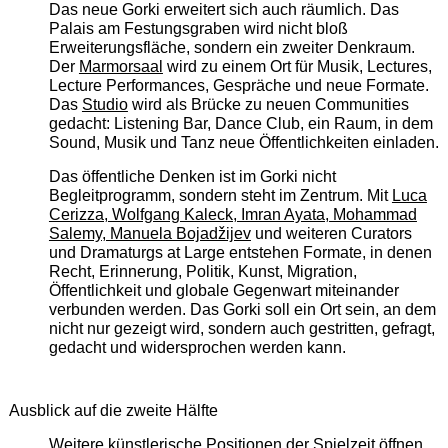
Das neue Gorki erweitert sich auch räumlich. Das
Palais am Festungsgraben wird nicht bloß
Erweiterungsfläche, sondern ein zweiter Denkraum.
Der
Marmorsaal
wird zu einem Ort für Musik, Lectures,
Lecture Performances, Gespräche und neue Formate.
Das
Studio
wird als Brücke zu neuen Communities
gedacht: Listening Bar, Dance Club, ein Raum, in dem
Sound, Musik und Tanz neue Öffentlichkeiten einladen.
Das öffentliche Denken ist im Gorki nicht
Begleitprogramm, sondern steht im Zentrum. Mit
Luca
Cerizza, Wolfgang Kaleck, Imran Ayata, Mohammad
Salemy, Manuela Bojadžijev
und weiteren Curators
und Dramaturgs at Large entstehen Formate, in denen
Recht, Erinnerung, Politik, Kunst, Migration,
Öffentlichkeit und globale Gegenwart miteinander
verbunden werden. Das Gorki soll ein Ort sein, an dem
nicht nur gezeigt wird, sondern auch gestritten, gefragt,
gedacht und widersprochen werden kann.
Ausblick auf die zweite Hälfte
Weitere künstlerische Positionen der Spielzeit öffnen