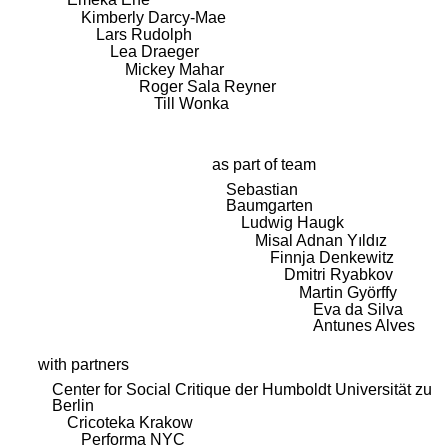
Kimberly Darcy-Mae
Lars Rudolph
Lea Draeger
Mickey Mahar
Roger Sala Reyner
Till Wonka
as part of team
Sebastian
Baumgarten
Ludwig Haugk
Misal Adnan Yıldız
Finnja Denkewitz
Dmitri Ryabkov
Martin Györffy
Eva da Silva
Antunes Alves
with partners
Center for Social Critique der Humboldt Universität zu
Berlin
Cricoteka Krakow
Performa NYC