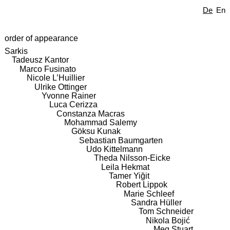
De
En
order of appearance
Sarkis
Tadeusz Kantor
Marco Fusinato
Nicole L’Huillier
Ulrike Ottinger
Yvonne Rainer
Luca Cerizza
Constanza Macras
Mohammad Salemy
Göksu Kunak
Sebastian Baumgarten
Udo Kittelmann
Theda Nilsson-Eicke
Leila Hekmat
Tamer Yiğit
Robert Lippok
Marie Schleef
Sandra Hüller
Tom Schneider
Nikola Bojić
Meg Stuart