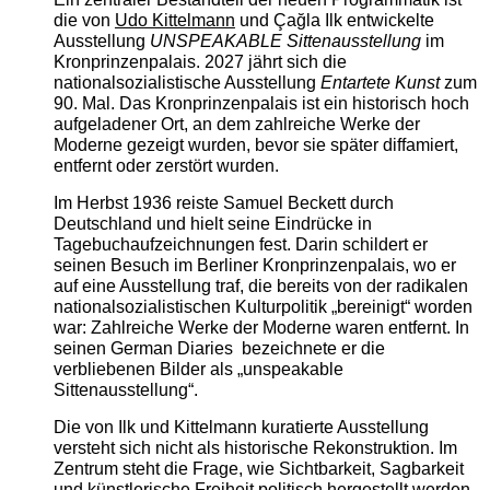
die von
Udo Kittelmann
und Çağla Ilk entwickelte
Ausstellung
UNSPEAKABLE Sittenausstellung
im
Kronprinzenpalais. 2027 jährt sich die
nationalsozialistische Ausstellung
Entartete Kunst
zum
90. Mal. Das Kronprinzenpalais ist ein historisch hoch
aufgeladener Ort, an dem zahlreiche Werke der
Moderne gezeigt wurden, bevor sie später diffamiert,
entfernt oder zerstört wurden.
Im Herbst 1936 reiste Samuel Beckett durch
Deutschland und hielt seine Eindrücke in
Tagebuchaufzeichnungen fest. Darin schildert er
seinen Besuch im Berliner Kronprinzenpalais, wo er
auf eine Ausstellung traf, die bereits von der radikalen
nationalsozialistischen Kulturpolitik „bereinigt“ worden
war: Zahlreiche Werke der Moderne waren entfernt. In
seinen German Diaries bezeichnete er die
verbliebenen Bilder als „unspeakable
Sittenausstellung“.
Die von Ilk und Kittelmann kuratierte Ausstellung
versteht sich nicht als historische Rekonstruktion. Im
Zentrum steht die Frage, wie Sichtbarkeit, Sagbarkeit
und künstlerische Freiheit politisch hergestellt werden