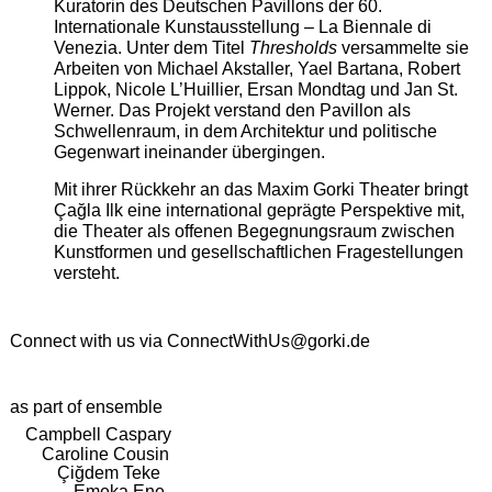
Kuratorin des Deutschen Pavillons der 60.
Internationale Kunstausstellung – La Biennale di
Venezia. Unter dem Titel
Thresholds
versammelte sie
Arbeiten von Michael Akstaller, Yael Bartana, Robert
Lippok, Nicole L’Huillier, Ersan Mondtag und Jan St.
Werner. Das Projekt verstand den Pavillon als
Schwellenraum, in dem Architektur und politische
Gegenwart ineinander übergingen.
Mit ihrer Rückkehr an das Maxim Gorki Theater bringt
Çağla Ilk eine international geprägte Perspektive mit,
die Theater als offenen Begegnungsraum zwischen
Kunstformen und gesellschaftlichen Fragestellungen
versteht.
Connect with us via
ConnectWithUs@gorki.de
as part of ensemble
Campbell Caspary
Caroline Cousin
Çiğdem Teke
Emeka Ene