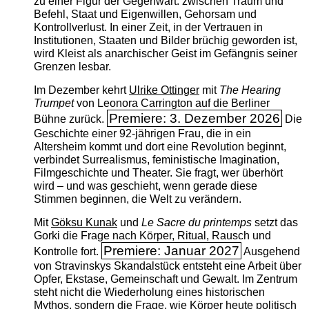
zu einer Figur der Gegenwart: zwischen Traum und
Befehl, Staat und Eigenwillen, Gehorsam und
Kontrollverlust. In einer Zeit, in der Vertrauen in
Institutionen, Staaten und Bilder brüchig geworden ist,
wird Kleist als anarchischer Geist im Gefängnis seiner
Grenzen lesbar.
Im Dezember kehrt
Ulrike Ottinger
mit
The ­Hearing
Trumpet
von Leonora Carrington auf die Berliner
Premiere: 3. Dezember 2026
Bühne zurück.
Die
Geschichte einer 92-jährigen Frau, die in ein
Altersheim kommt und dort eine Revolution beginnt,
verbindet Surrealismus, feministische Imagination,
Filmgeschichte und Theater. Sie fragt, wer überhört
wird – und was geschieht, wenn gerade diese
Stimmen beginnen, die Welt zu verändern.
Mit
Göksu Kunak
und
Le Sacre du printemps
setzt das
Gorki die Frage nach Körper, Ritual, Rausch und
Premiere: Januar 2027
Kontrolle fort.
Ausgehend
von Stravinskys Skandalstück entsteht eine Arbeit über
Opfer, Ekstase, Gemeinschaft und Gewalt. Im Zentrum
steht nicht die Wiederholung eines historischen
Mythos, sondern die Frage, wie Körper heute politisch