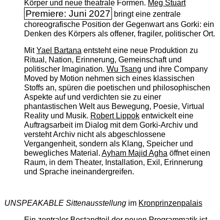
Körper und neue theatrale Formen.
Meg Stuart
Premiere: Juni 2027
bringt eine zentrale
choreografische Position der Gegenwart ans Gorki: ein
Denken des Körpers als offener, fragiler, politischer Ort.
Mit
Yael Bartana
entsteht eine neue Produktion zu
Ritual, Nation, Erinnerung, Gemeinschaft und
politischer Imagination.
Wu Tsang
und ihre Company
Moved by Motion nehmen sich eines klassischen
Stoffs an, spüren die poetischen und philosophischen
Aspekte auf und verdichten sie zu einer
phantastischen Welt aus Bewegung, Poesie, Virtual
Reality und Musik.
Robert Lippok
entwickelt eine
Auftragsarbeit im Dialog mit dem Gorki-Archiv und
versteht Archiv nicht als abgeschlossene
Vergangenheit, sondern als Klang, Speicher und
bewegliches Material.
Ayham Majid Agha
öffnet einen
Raum, in dem Theater, Installation, Exil, Erinnerung
und Sprache ineinandergreifen.
UNSPEAKABLE Sittenausstellung
im
Kronprinzenpalais
Ein zentraler Bestandteil der neuen Programmatik ist