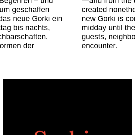
 Begehren – und
—and from the q
aum geschaffen
created nonethel
das neue Gorki ein
new Gorki is c
tag bis nachts,
midday until the
achbarschaften,
guests, neighbo
Formen der
encounter.