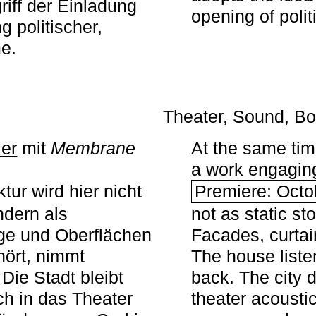
iff der Einladung
opening of polit
g politischer,
me.
Theater, Sound, Bo
ier
mit ­
Membrane
At the same ti
a work engaging 
tur wird hier nicht
Premiere: Octo
ndern als
not as static st
ge und Oberflächen
Facades, curta
ört, nimmt
The house liste
Die Stadt bleibt
back. The city 
sch in das Theater
theater acoustic