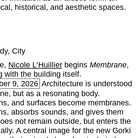
ical, historical, and aesthetic spaces.
dy, City
me,
Nicole L’Huillier
begins ­
Membrane
,
with the building itself.
ber 9, 2026
Architecture is understood
one, but as a resonating body.
ins, and surfaces become membranes.
ns, absorbs sounds, and gives them
does not remain outside, but enters the
ally. A central image for the new Gorki