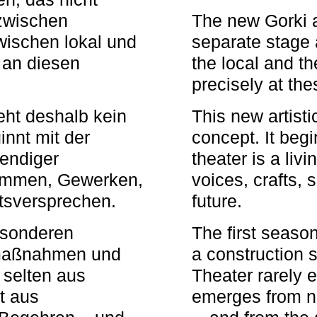
zwischen
The new Gorki 
wischen lokal und
separate stage 
u an diesen
the local and th
precisely at th
eht deshalb kein
This new artisti
nnt mit der
concept. It begi
bendiger
theater is a li
timmen, Gewerken,
voices, crafts,
tsversprechen.
future.
besonderen
The first seaso
rmaßnahmen und
a construction s
 selten aus
Theater rarely 
t aus
emerges from ne