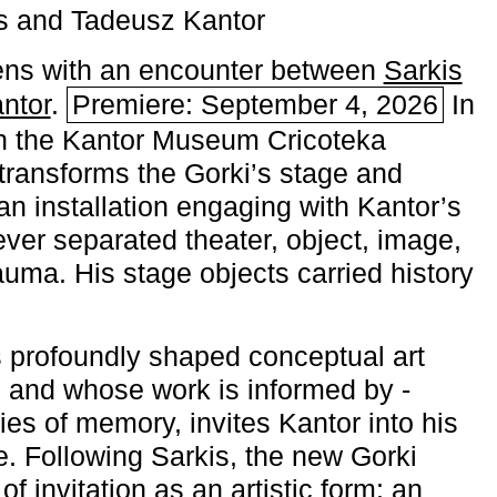
s and Tadeusz Kantor
ns with an encounter between
Sarkis
ntor
.
Premiere: September 4, 2026
In
h the ­Kantor Museum Cricoteka
transforms the Gorki’s stage and
an installation engaging with Kantor’s
ever separated theater, object, image,
uma. His stage objects carried history
 profoundly shaped conceptual art
 and whose work is informed by ­
ies of memory, invites Kantor into his
e. Following Sarkis, the new Gorki
of invitation as an artistic form: an