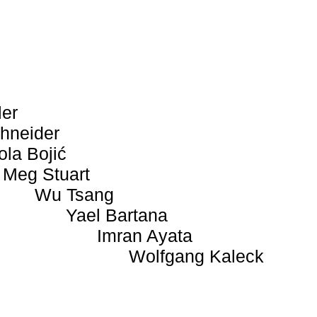
ler
hneider
ola Bojić
Meg Stuart
Wu Tsang
Yael Bartana
Imran Ayata
Wolfgang Kaleck