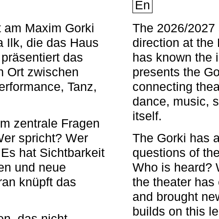
En
nt am Maxim Gorki
The 2026/2027 s
 Ilk, die das Haus
direction at th
 präsentiert das
has known the i
en Ort zwischen
presents the Go
Performance, Tanz,
connecting thea
dance, music, s
itself.
em zentrale Fragen
Wer spricht? Wer
The Gorki has a
s hat Sichtbarkeit
questions of th
en und neue
Who is heard? 
ran knüpft das
the theater has c
and brought new
builds on this l
n, das nicht