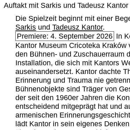
Auftakt mit Sarkis und Tadeusz Kanto
Die Spielzeit beginnt mit einer B
Sarkis
und
Tadeusz Kantor
.
Premiere: 4. September 2026
In K
Kantor Museum Cricoteka Kraków v
den Bühnen- und Zuschauerraum de
Installation, die sich mit Kantors W
auseinandersetzt. Kantor dachte The
Erinnerung und Trauma nie getrenn
Bühnenobjekte sind Träger von Ges
der seit den 1960er Jahren die Ko
entscheidend mitgeprägt hat und a
armenischen ­Erinnerungsgeschicht
lädt Kantor in sein eigenes Denken