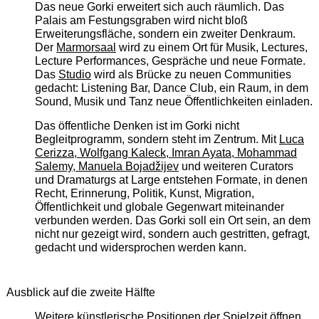
Das neue Gorki erweitert sich auch räumlich. Das
Palais am Festungsgraben wird nicht bloß
Erweiterungsfläche, sondern ein zweiter Denkraum.
Der
Marmorsaal
wird zu einem Ort für Musik, Lectures,
Lecture Performances, Gespräche und neue Formate.
Das
Studio
wird als Brücke zu neuen Communities
gedacht: Listening Bar, Dance Club, ein Raum, in dem
Sound, Musik und Tanz neue Öffentlichkeiten einladen.
Das öffentliche Denken ist im Gorki nicht
Begleitprogramm, sondern steht im Zentrum. Mit
Luca
Cerizza, Wolfgang Kaleck, Imran Ayata, Mohammad
Salemy, Manuela Bojadžijev
und weiteren Curators
und Dramaturgs at Large entstehen Formate, in denen
Recht, Erinnerung, Politik, Kunst, Migration,
Öffentlichkeit und globale Gegenwart miteinander
verbunden werden. Das Gorki soll ein Ort sein, an dem
nicht nur gezeigt wird, sondern auch gestritten, gefragt,
gedacht und widersprochen werden kann.
Ausblick auf die zweite Hälfte
Weitere künstlerische Positionen der Spielzeit öffnen