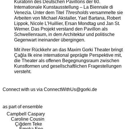
Kuratorin des Deutschen Pavillons der 60.
Internationale Kunstausstellung – La Biennale di
Venezia. Unter dem Titel
Thresholds
versammelte sie
Arbeiten von Michael Akstaller, Yael Bartana, Robert
Lippok, Nicole L’Huillier, Ersan Mondtag und Jan St.
Werner. Das Projekt verstand den Pavillon als
Schwellenraum, in dem Architektur und politische
Gegenwart ineinander übergingen.
Mit ihrer Rückkehr an das Maxim Gorki Theater bringt
Çağla Ilk eine international geprägte Perspektive mit,
die Theater als offenen Begegnungsraum zwischen
Kunstformen und gesellschaftlichen Fragestellungen
versteht.
Connect with us via
ConnectWithUs@gorki.de
as part of ensemble
Campbell Caspary
Caroline Cousin
Çiğdem Teke
Emeka Ene