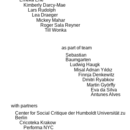
Kimberly Darcy-Mae
Lars Rudolph
Lea Draeger
Mickey Mahar
Roger Sala Reyner
Till Wonka
as part of team
Sebastian
Baumgarten
Ludwig Haugk
Misal Adnan Yıldız
Finnja Denkewitz
Dmitri Ryabkov
Martin Györffy
Eva da Silva
Antunes Alves
with partners
Center for Social Critique der Humboldt Universität zu
Berlin
Cricoteka Krakow
Performa NYC