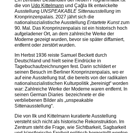
die von
Udo Kittelmann
und Çağla Ilk entwickelte
Ausstellung
UNSPEAKABLE Sittenausstellung
im
Kronprinzenpalais. 2027 jährt sich die
nationalsozialistische Ausstellung
Entartete Kunst
zum
90. Mal. Das Kronprinzenpalais ist ein historisch hoch
aufgeladener Ort, an dem zahlreiche Werke der
Moderne gezeigt wurden, bevor sie später diffamiert,
entfernt oder zerstört wurden.
Im Herbst 1936 reiste Samuel Beckett durch
Deutschland und hielt seine Eindrücke in
Tagebuchaufzeichnungen fest. Darin schildert er
seinen Besuch im Berliner Kronprinzenpalais, wo er
auf eine Ausstellung traf, die bereits von der radikalen
nationalsozialistischen Kulturpolitik „bereinigt“ worden
war: Zahlreiche Werke der Moderne waren entfernt. In
seinen German Diaries bezeichnete er die
verbliebenen Bilder als „unspeakable
Sittenausstellung“.
Die von Ilk und Kittelmann kuratierte Ausstellung
versteht sich nicht als historische Rekonstruktion. Im
Zentrum steht die Frage, wie Sichtbarkeit, Sagbarkeit
und künstlerische Freiheit politisch hergestellt werden