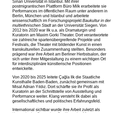
Sinan Universität in Istanbul. Mit ihrer
postmigrantischen Plattform Büro Milk erarbeitete sie
Performances im öffentlichen Raum unter anderem in
Berlin, München und Istanbul und arbeitete
wissenschaftlich im Forschungsprojekt
Baukultur in der
multiethnischen Stadt
an der Universität Siegen. Von
2012 bis 2020 war Ilk u.a. als Dramaturgin und
Kuratorin am Maxim Gorki Theater. Dort verantwortete
sie zahlreiche spartenübergreifende Projekte und
Festivals, die Theater mit bildender Kunst in einen
transkulturellen Zusammenhang stellten. Besonders
prägend war ihre Arbeit am Berliner Herbstsalon, der
sich unter ihrer Mitgestaltung zu einem wichtigen Ort
für interdisziplinäre künstlerische Positionen
entwickelte.
Von 2020 bis 2025 leitete Çağla Ilk die Staatliche
Kunsthalle Baden-Baden, zunächst gemeinsam mit
Misal Adnan Yıldız. Dort schärfte sie ihr Profil als
Kuratorin an der Schnittstelle von Ausstellung und
Performance weiter. Klang versteht Ilk dabei als
gesellschaftliches und politisches Erfahrungsfeld.
International sichtbar wurde ihre Arbeit zuletzt als