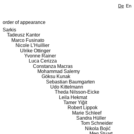
De
En
order of appearance
Sarkis
Tadeusz Kantor
Marco Fusinato
Nicole L’Huillier
Ulrike Ottinger
Yvonne Rainer
Luca Cerizza
Constanza Macras
Mohammad Salemy
Göksu Kunak
Sebastian Baumgarten
Udo Kittelmann
Theda Nilsson-Eicke
Leila Hekmat
Tamer Yiğit
Robert Lippok
Marie Schleef
Sandra Hüller
Tom Schneider
Nikola Bojić
Meg Stuart