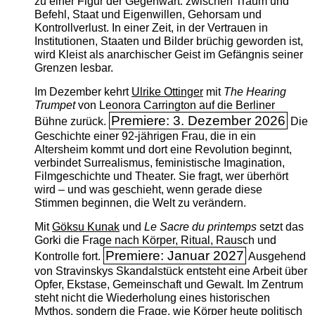
zu einer Figur der Gegenwart: zwischen Traum und
Befehl, Staat und Eigenwillen, Gehorsam und
Kontrollverlust. In einer Zeit, in der Vertrauen in
Institutionen, Staaten und Bilder brüchig geworden ist,
wird Kleist als anarchischer Geist im Gefängnis seiner
Grenzen lesbar.
Im Dezember kehrt
Ulrike Ottinger
mit
The ­Hearing
Trumpet
von Leonora Carrington auf die Berliner
Premiere: 3. Dezember 2026
Bühne zurück.
Die
Geschichte einer 92-jährigen Frau, die in ein
Altersheim kommt und dort eine Revolution beginnt,
verbindet Surrealismus, feministische Imagination,
Filmgeschichte und Theater. Sie fragt, wer überhört
wird – und was geschieht, wenn gerade diese
Stimmen beginnen, die Welt zu verändern.
Mit
Göksu Kunak
und
Le Sacre du printemps
setzt das
Gorki die Frage nach Körper, Ritual, Rausch und
Premiere: Januar 2027
Kontrolle fort.
Ausgehend
von Stravinskys Skandalstück entsteht eine Arbeit über
Opfer, Ekstase, Gemeinschaft und Gewalt. Im Zentrum
steht nicht die Wiederholung eines historischen
Mythos, sondern die Frage, wie Körper heute politisch