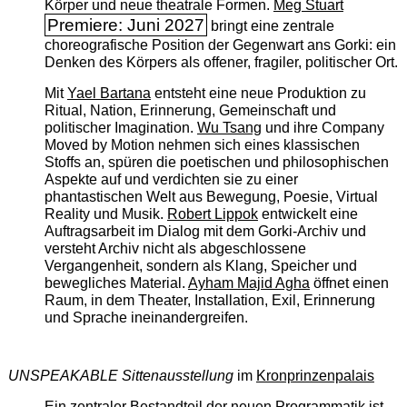
Körper und neue theatrale Formen.
Meg Stuart
Premiere: Juni 2027
bringt eine zentrale
choreografische Position der Gegenwart ans Gorki: ein
Denken des Körpers als offener, fragiler, politischer Ort.
Mit
Yael Bartana
entsteht eine neue Produktion zu
Ritual, Nation, Erinnerung, Gemeinschaft und
politischer Imagination.
Wu Tsang
und ihre Company
Moved by Motion nehmen sich eines klassischen
Stoffs an, spüren die poetischen und philosophischen
Aspekte auf und verdichten sie zu einer
phantastischen Welt aus Bewegung, Poesie, Virtual
Reality und Musik.
Robert Lippok
entwickelt eine
Auftragsarbeit im Dialog mit dem Gorki-Archiv und
versteht Archiv nicht als abgeschlossene
Vergangenheit, sondern als Klang, Speicher und
bewegliches Material.
Ayham Majid Agha
öffnet einen
Raum, in dem Theater, Installation, Exil, Erinnerung
und Sprache ineinandergreifen.
UNSPEAKABLE Sittenausstellung
im
Kronprinzenpalais
Ein zentraler Bestandteil der neuen Programmatik ist