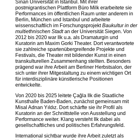
Sinan Universität in Istanbul. Mit ihrer
postmigrantischen Plattform Büro Milk erarbeitete sie
Performances im öffentlichen Raum unter anderem in
Berlin, München und Istanbul und arbeitete
wissenschaftlich im Forschungsprojekt
Baukultur in der
multiethnischen Stadt
an der Universität Siegen. Von
2012 bis 2020 war Ilk u.a. als Dramaturgin und
Kuratorin am Maxim Gorki Theater. Dort verantwortete
sie zahlreiche spartenübergreifende Projekte und
Festivals, die Theater mit bildender Kunst in einen
transkulturellen Zusammenhang stellten. Besonders
prägend war ihre Arbeit am Berliner Herbstsalon, der
sich unter ihrer Mitgestaltung zu einem wichtigen Ort
für interdisziplinäre künstlerische Positionen
entwickelte.
Von 2020 bis 2025 leitete Çağla Ilk die Staatliche
Kunsthalle Baden-Baden, zunächst gemeinsam mit
Misal Adnan Yıldız. Dort schärfte sie ihr Profil als
Kuratorin an der Schnittstelle von Ausstellung und
Performance weiter. Klang versteht Ilk dabei als
gesellschaftliches und politisches Erfahrungsfeld.
International sichtbar wurde ihre Arbeit zuletzt als