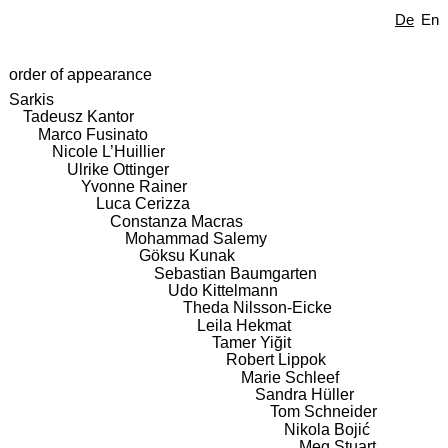
De
En
order of appearance
Sarkis
Tadeusz Kantor
Marco Fusinato
Nicole L’Huillier
Ulrike Ottinger
Yvonne Rainer
Luca Cerizza
Constanza Macras
Mohammad Salemy
Göksu Kunak
Sebastian Baumgarten
Udo Kittelmann
Theda Nilsson-Eicke
Leila Hekmat
Tamer Yiğit
Robert Lippok
Marie Schleef
Sandra Hüller
Tom Schneider
Nikola Bojić
Meg Stuart