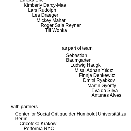
Kimberly Darcy-Mae
Lars Rudolph
Lea Draeger
Mickey Mahar
Roger Sala Reyner
Till Wonka
as part of team
Sebastian
Baumgarten
Ludwig Haugk
Misal Adnan Yıldız
Finnja Denkewitz
Dmitri Ryabkov
Martin Györffy
Eva da Silva
Antunes Alves
with partners
Center for Social Critique der Humboldt Universität zu
Berlin
Cricoteka Krakow
Performa NYC