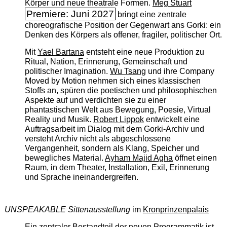
Körper und neue theatrale Formen.
Meg Stuart
Premiere: Juni 2027
bringt eine zentrale
choreografische Position der Gegenwart ans Gorki: ein
Denken des Körpers als offener, fragiler, politischer Ort.
Mit
Yael Bartana
entsteht eine neue Produktion zu
Ritual, Nation, Erinnerung, Gemeinschaft und
politischer Imagination.
Wu Tsang
und ihre Company
Moved by Motion nehmen sich eines klassischen
Stoffs an, spüren die poetischen und philosophischen
Aspekte auf und verdichten sie zu einer
phantastischen Welt aus Bewegung, Poesie, Virtual
Reality und Musik.
Robert Lippok
entwickelt eine
Auftragsarbeit im Dialog mit dem Gorki-Archiv und
versteht Archiv nicht als abgeschlossene
Vergangenheit, sondern als Klang, Speicher und
bewegliches Material.
Ayham Majid Agha
öffnet einen
Raum, in dem Theater, Installation, Exil, Erinnerung
und Sprache ineinandergreifen.
UNSPEAKABLE Sittenausstellung
im
Kronprinzenpalais
Ein zentraler Bestandteil der neuen Programmatik ist