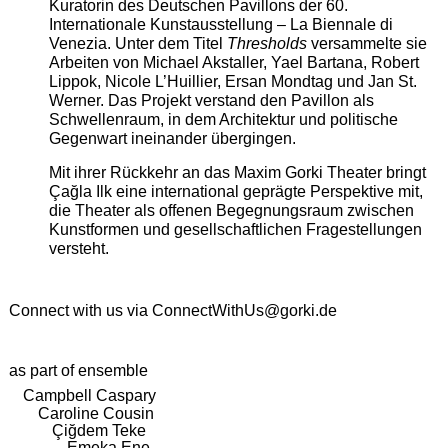
Kuratorin des Deutschen Pavillons der 60.
Internationale Kunstausstellung – La Biennale di
Venezia. Unter dem Titel
Thresholds
versammelte sie
Arbeiten von Michael Akstaller, Yael Bartana, Robert
Lippok, Nicole L’Huillier, Ersan Mondtag und Jan St.
Werner. Das Projekt verstand den Pavillon als
Schwellenraum, in dem Architektur und politische
Gegenwart ineinander übergingen.
Mit ihrer Rückkehr an das Maxim Gorki Theater bringt
Çağla Ilk eine international geprägte Perspektive mit,
die Theater als offenen Begegnungsraum zwischen
Kunstformen und gesellschaftlichen Fragestellungen
versteht.
Connect with us via
ConnectWithUs@gorki.de
as part of ensemble
Campbell Caspary
Caroline Cousin
Çiğdem Teke
Emeka Ene