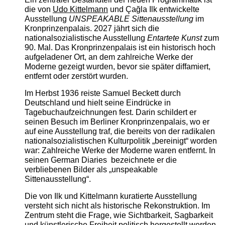
die von
Udo Kittelmann
und Çağla Ilk entwickelte
Ausstellung
UNSPEAKABLE Sittenausstellung
im
Kronprinzenpalais. 2027 jährt sich die
nationalsozialistische Ausstellung
Entartete Kunst
zum
90. Mal. Das Kronprinzenpalais ist ein historisch hoch
aufgeladener Ort, an dem zahlreiche Werke der
Moderne gezeigt wurden, bevor sie später diffamiert,
entfernt oder zerstört wurden.
Im Herbst 1936 reiste Samuel Beckett durch
Deutschland und hielt seine Eindrücke in
Tagebuchaufzeichnungen fest. Darin schildert er
seinen Besuch im Berliner Kronprinzenpalais, wo er
auf eine Ausstellung traf, die bereits von der radikalen
nationalsozialistischen Kulturpolitik „bereinigt“ worden
war: Zahlreiche Werke der Moderne waren entfernt. In
seinen German Diaries bezeichnete er die
verbliebenen Bilder als „unspeakable
Sittenausstellung“.
Die von Ilk und Kittelmann kuratierte Ausstellung
versteht sich nicht als historische Rekonstruktion. Im
Zentrum steht die Frage, wie Sichtbarkeit, Sagbarkeit
und künstlerische Freiheit politisch hergestellt werden