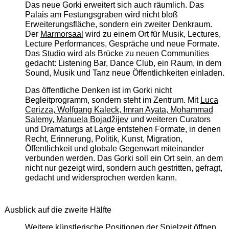
Das neue Gorki erweitert sich auch räumlich. Das
Palais am Festungsgraben wird nicht bloß
Erweiterungsfläche, sondern ein zweiter Denkraum.
Der
Marmorsaal
wird zu einem Ort für Musik, Lectures,
Lecture Performances, Gespräche und neue Formate.
Das
Studio
wird als Brücke zu neuen Communities
gedacht: Listening Bar, Dance Club, ein Raum, in dem
Sound, Musik und Tanz neue Öffentlichkeiten einladen.
Das öffentliche Denken ist im Gorki nicht
Begleitprogramm, sondern steht im Zentrum. Mit
Luca
Cerizza, Wolfgang Kaleck, Imran Ayata, Mohammad
Salemy, Manuela Bojadžijev
und weiteren Curators
und Dramaturgs at Large entstehen Formate, in denen
Recht, Erinnerung, Politik, Kunst, Migration,
Öffentlichkeit und globale Gegenwart miteinander
verbunden werden. Das Gorki soll ein Ort sein, an dem
nicht nur gezeigt wird, sondern auch gestritten, gefragt,
gedacht und widersprochen werden kann.
Ausblick auf die zweite Hälfte
Weitere künstlerische Positionen der Spielzeit öffnen