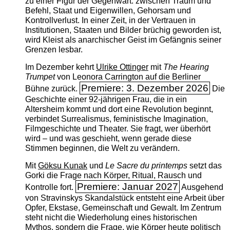
zu einer Figur der Gegenwart: zwischen Traum und
Befehl, Staat und Eigenwillen, Gehorsam und
Kontrollverlust. In einer Zeit, in der Vertrauen in
Institutionen, Staaten und Bilder brüchig geworden ist,
wird Kleist als anarchischer Geist im Gefängnis seiner
Grenzen lesbar.
Im Dezember kehrt
Ulrike Ottinger
mit
The ­Hearing
Trumpet
von Leonora Carrington auf die Berliner
Premiere: 3. Dezember 2026
Bühne zurück.
Die
Geschichte einer 92-jährigen Frau, die in ein
Altersheim kommt und dort eine Revolution beginnt,
verbindet Surrealismus, feministische Imagination,
Filmgeschichte und Theater. Sie fragt, wer überhört
wird – und was geschieht, wenn gerade diese
Stimmen beginnen, die Welt zu verändern.
Mit
Göksu Kunak
und
Le Sacre du printemps
setzt das
Gorki die Frage nach Körper, Ritual, Rausch und
Premiere: Januar 2027
Kontrolle fort.
Ausgehend
von Stravinskys Skandalstück entsteht eine Arbeit über
Opfer, Ekstase, Gemeinschaft und Gewalt. Im Zentrum
steht nicht die Wiederholung eines historischen
Mythos, sondern die Frage, wie Körper heute politisch