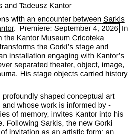
s and Tadeusz Kantor
ns with an encounter between
Sarkis
ntor
.
Premiere: September 4, 2026
In
h the ­Kantor Museum Cricoteka
transforms the Gorki’s stage and
an installation engaging with Kantor’s
ever separated theater, object, image,
uma. His stage objects carried history
 profoundly shaped conceptual art
 and whose work is informed by ­
ies of memory, invites Kantor into his
e. Following Sarkis, the new Gorki
of invitation as an artistic form: an