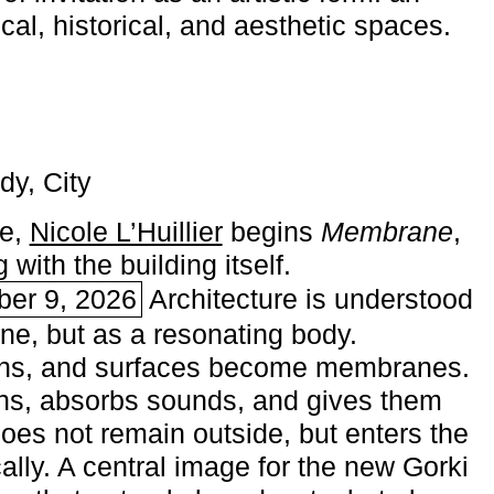
ical, historical, and aesthetic spaces.
dy, City
me,
Nicole L’Huillier
begins ­
Membrane
,
with the building itself.
ber 9, 2026
Architecture is understood
one, but as a resonating body.
ins, and surfaces become membranes.
ns, absorbs sounds, and gives them
does not remain outside, but enters the
ally. A central image for the new Gorki