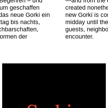
 Begehren – und
—and from the q
aum geschaffen
created nonethel
das neue Gorki ein
new Gorki is c
tag bis nachts,
midday until the
achbarschaften,
guests, neighbo
Formen der
encounter.