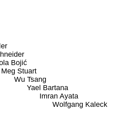
ler
hneider
ola Bojić
Meg Stuart
Wu Tsang
Yael Bartana
Imran Ayata
Wolfgang Kaleck