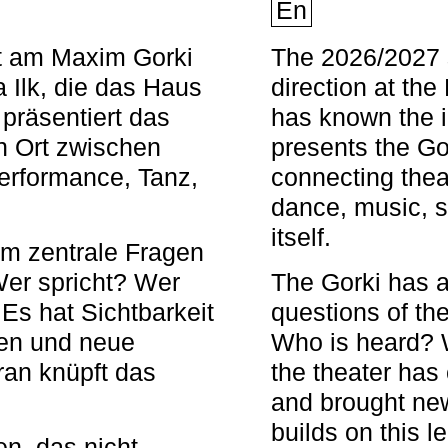
En
nt am Maxim Gorki
The 2026/2027 s
 Ilk, die das Haus
direction at th
 präsentiert das
has known the i
en Ort zwischen
presents the Go
Performance, Tanz,
connecting thea
dance, music, s
itself.
em zentrale Fragen
Wer spricht? Wer
The Gorki has a
s hat Sichtbarkeit
questions of th
en und neue
Who is heard? 
ran knüpft das
the theater has c
and brought new
builds on this l
n, das nicht