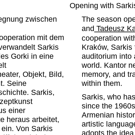
r
Opening with Sarki
egegnung zwischen
The season ope
and
Tadeusz Ka
ooperation mit dem
cooperation wit
erwandelt Sarkis
Kraków, Sarkis 
s Gorki in eine
auditorium into 
elt
world. Kantor n
ater, Objekt, Bild,
memory, and tra
t. Seine
within them.
chichte. Sarkis,
Sarkis, who has
nzeptkunst
since the 1960s
us einer
Armenian histor
e heraus arbeitet,
artistic languag
 ein. Von Sarkis
adopts the idea 