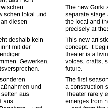
zwischen
The new Gorki 
wischen lokal und
separate stage 
u an diesen
the local and th
precisely at th
eht deshalb kein
This new artisti
nnt mit der
concept. It begi
bendiger
theater is a li
timmen, Gewerken,
voices, crafts,
tsversprechen.
future.
besonderen
The first seaso
rmaßnahmen und
a construction s
 selten aus
Theater rarely 
t aus
emerges from ne