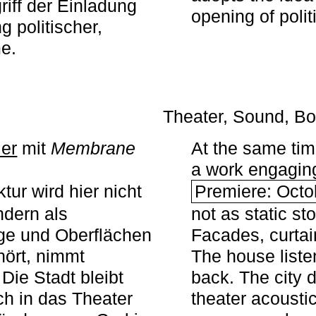
iff der Einladung
opening of polit
g politischer,
me.
Theater, Sound, Bo
ier
mit ­
Membrane
At the same ti
a work engaging 
tur wird hier nicht
Premiere: Octo
ndern als
not as static st
ge und Oberflächen
Facades, curta
ört, nimmt
The house liste
Die Stadt bleibt
back. The city 
sch in das Theater
theater acoustic