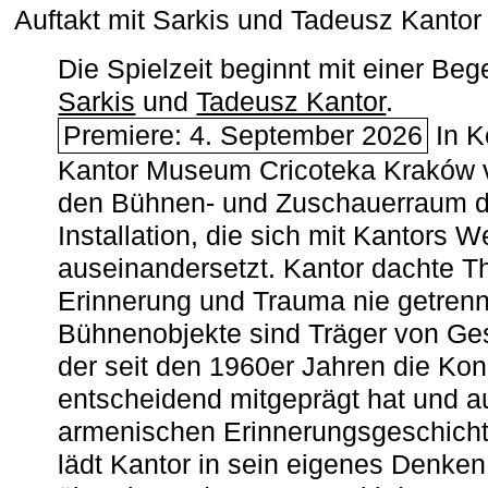
Auftakt mit Sarkis und Tadeusz Kanto
Die Spielzeit beginnt mit einer B
Sarkis
und
Tadeusz Kantor
.
Premiere: 4. September 2026
In K
Kantor Museum Cricoteka Kraków v
den Bühnen- und Zuschauerraum de
Installation, die sich mit Kantors W
auseinandersetzt. Kantor dachte The
Erinnerung und Trauma nie getrenn
Bühnenobjekte sind Träger von Ges
der seit den 1960er Jahren die Ko
entscheidend mitgeprägt hat und a
armenischen ­Erinnerungsgeschicht
lädt Kantor in sein eigenes Denken