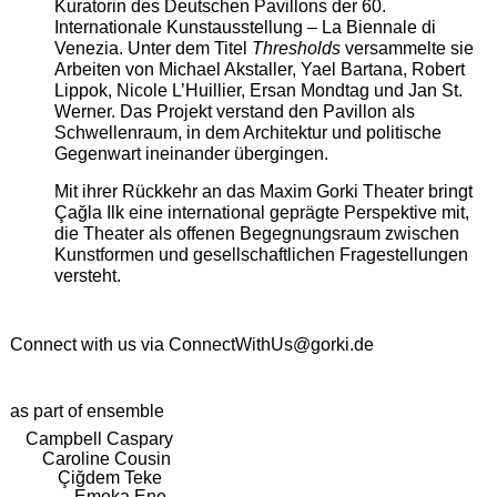
Kuratorin des Deutschen Pavillons der 60.
Internationale Kunstausstellung – La Biennale di
Venezia. Unter dem Titel
Thresholds
versammelte sie
Arbeiten von Michael Akstaller, Yael Bartana, Robert
Lippok, Nicole L’Huillier, Ersan Mondtag und Jan St.
Werner. Das Projekt verstand den Pavillon als
Schwellenraum, in dem Architektur und politische
Gegenwart ineinander übergingen.
Mit ihrer Rückkehr an das Maxim Gorki Theater bringt
Çağla Ilk eine international geprägte Perspektive mit,
die Theater als offenen Begegnungsraum zwischen
Kunstformen und gesellschaftlichen Fragestellungen
versteht.
Connect with us via
ConnectWithUs@gorki.de
as part of ensemble
Campbell Caspary
Caroline Cousin
Çiğdem Teke
Emeka Ene