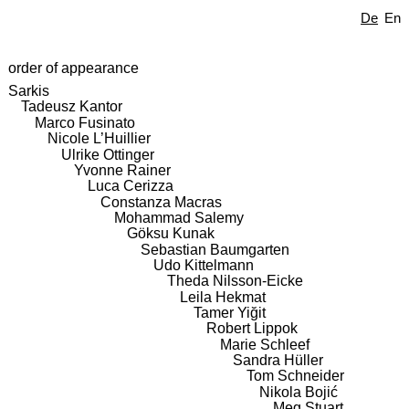
De
En
order of appearance
Sarkis
Tadeusz Kantor
Marco Fusinato
Nicole L’Huillier
Ulrike Ottinger
Yvonne Rainer
Luca Cerizza
Constanza Macras
Mohammad Salemy
Göksu Kunak
Sebastian Baumgarten
Udo Kittelmann
Theda Nilsson-Eicke
Leila Hekmat
Tamer Yiğit
Robert Lippok
Marie Schleef
Sandra Hüller
Tom Schneider
Nikola Bojić
Meg Stuart