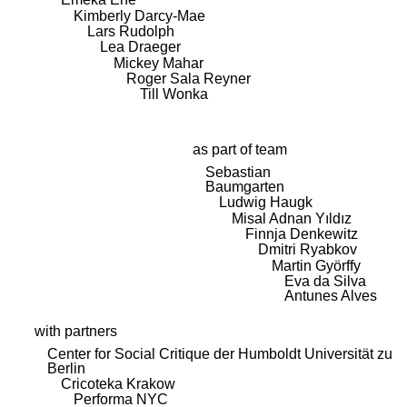
Kimberly Darcy-Mae
Lars Rudolph
Lea Draeger
Mickey Mahar
Roger Sala Reyner
Till Wonka
as part of team
Sebastian
Baumgarten
Ludwig Haugk
Misal Adnan Yıldız
Finnja Denkewitz
Dmitri Ryabkov
Martin Györffy
Eva da Silva
Antunes Alves
with partners
Center for Social Critique der Humboldt Universität zu
Berlin
Cricoteka Krakow
Performa NYC