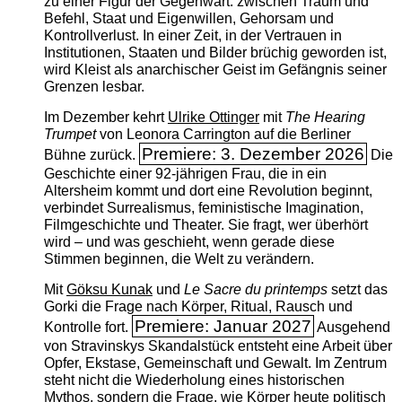
zu einer Figur der Gegenwart: zwischen Traum und
Befehl, Staat und Eigenwillen, Gehorsam und
Kontrollverlust. In einer Zeit, in der Vertrauen in
Institutionen, Staaten und Bilder brüchig geworden ist,
wird Kleist als anarchischer Geist im Gefängnis seiner
Grenzen lesbar.
Im Dezember kehrt
Ulrike Ottinger
mit
The ­Hearing
Trumpet
von Leonora Carrington auf die Berliner
Premiere: 3. Dezember 2026
Bühne zurück.
Die
Geschichte einer 92-jährigen Frau, die in ein
Altersheim kommt und dort eine Revolution beginnt,
verbindet Surrealismus, feministische Imagination,
Filmgeschichte und Theater. Sie fragt, wer überhört
wird – und was geschieht, wenn gerade diese
Stimmen beginnen, die Welt zu verändern.
Mit
Göksu Kunak
und
Le Sacre du printemps
setzt das
Gorki die Frage nach Körper, Ritual, Rausch und
Premiere: Januar 2027
Kontrolle fort.
Ausgehend
von Stravinskys Skandalstück entsteht eine Arbeit über
Opfer, Ekstase, Gemeinschaft und Gewalt. Im Zentrum
steht nicht die Wiederholung eines historischen
Mythos, sondern die Frage, wie Körper heute politisch