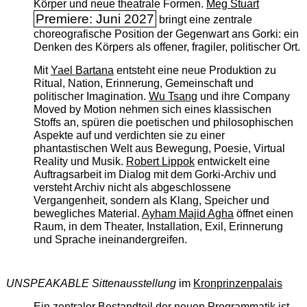
Körper und neue theatrale Formen.
Meg Stuart
Premiere: Juni 2027
bringt eine zentrale
choreografische Position der Gegenwart ans Gorki: ein
Denken des Körpers als offener, fragiler, politischer Ort.
Mit
Yael Bartana
entsteht eine neue Produktion zu
Ritual, Nation, Erinnerung, Gemeinschaft und
politischer Imagination.
Wu Tsang
und ihre Company
Moved by Motion nehmen sich eines klassischen
Stoffs an, spüren die poetischen und philosophischen
Aspekte auf und verdichten sie zu einer
phantastischen Welt aus Bewegung, Poesie, Virtual
Reality und Musik.
Robert Lippok
entwickelt eine
Auftragsarbeit im Dialog mit dem Gorki-Archiv und
versteht Archiv nicht als abgeschlossene
Vergangenheit, sondern als Klang, Speicher und
bewegliches Material.
Ayham Majid Agha
öffnet einen
Raum, in dem Theater, Installation, Exil, Erinnerung
und Sprache ineinandergreifen.
UNSPEAKABLE Sittenausstellung
im
Kronprinzenpalais
Ein zentraler Bestandteil der neuen Programmatik ist