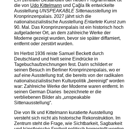
die von
Udo Kittelmann
und Çağla Ilk entwickelte
Ausstellung
UNSPEAKABLE Sittenausstellung
im
Kronprinzenpalais. 2027 jährt sich die
nationalsozialistische Ausstellung
Entartete Kunst
zum
90. Mal. Das Kronprinzenpalais ist ein historisch hoch
aufgeladener Ort, an dem zahlreiche Werke der
Moderne gezeigt wurden, bevor sie später diffamiert,
entfernt oder zerstört wurden.
Im Herbst 1936 reiste Samuel Beckett durch
Deutschland und hielt seine Eindrücke in
Tagebuchaufzeichnungen fest. Darin schildert er
seinen Besuch im Berliner Kronprinzenpalais, wo er
auf eine Ausstellung traf, die bereits von der radikalen
nationalsozialistischen Kulturpolitik „bereinigt“ worden
war: Zahlreiche Werke der Moderne waren entfernt. In
seinen German Diaries bezeichnete er die
verbliebenen Bilder als „unspeakable
Sittenausstellung“.
Die von Ilk und Kittelmann kuratierte Ausstellung
versteht sich nicht als historische Rekonstruktion. Im
Zentrum steht die Frage, wie Sichtbarkeit, Sagbarkeit
und künstlerische Freiheit politisch hergestellt werden