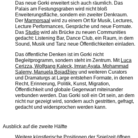
Das neue Gorki erweitert sich auch räumlich. Das
Palais am Festungsgraben wird nicht bloß
Erweiterungsfläche, sondern ein zweiter Denkraum.
Der
Marmorsaal
wird zu einem Ort für Musik, Lectures,
Lecture Performances, Gespräche und neue Formate.
Das
Studio
wird als Brücke zu neuen Communities
gedacht: Listening Bar, Dance Club, ein Raum, in dem
Sound, Musik und Tanz neue Öffentlichkeiten einladen.
Das öffentliche Denken ist im Gorki nicht
Begleitprogramm, sondern steht im Zentrum. Mit
Luca
Cerizza, Wolfgang Kaleck, Imran Ayata, Mohammad
Salemy, Manuela Bojadžijev
und weiteren Curators
und Dramaturgs at Large entstehen Formate, in denen
Recht, Erinnerung, Politik, Kunst, Migration,
Öffentlichkeit und globale Gegenwart miteinander
verbunden werden. Das Gorki soll ein Ort sein, an dem
nicht nur gezeigt wird, sondern auch gestritten, gefragt,
gedacht und widersprochen werden kann.
Ausblick auf die zweite Hälfte
Weitere künstlerische Positionen der Spielzeit öffnen