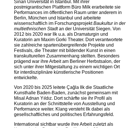
Sinan Universität in Istanbul. Mit ihrer
postmigrantischen Plattform Büro Milk erarbeitete sie
Performances im öffentlichen Raum unter anderem in
Berlin, München und Istanbul und arbeitete
wissenschaftlich im Forschungsprojekt
Baukultur in der
multiethnischen Stadt
an der Universität Siegen. Von
2012 bis 2020 war Ilk u.a. als Dramaturgin und
Kuratorin am Maxim Gorki Theater. Dort verantwortete
sie zahlreiche spartenübergreifende Projekte und
Festivals, die Theater mit bildender Kunst in einen
transkulturellen Zusammenhang stellten. Besonders
prägend war ihre Arbeit am Berliner Herbstsalon, der
sich unter ihrer Mitgestaltung zu einem wichtigen Ort
für interdisziplinäre künstlerische Positionen
entwickelte.
Von 2020 bis 2025 leitete Çağla Ilk die Staatliche
Kunsthalle Baden-Baden, zunächst gemeinsam mit
Misal Adnan Yıldız. Dort schärfte sie ihr Profil als
Kuratorin an der Schnittstelle von Ausstellung und
Performance weiter. Klang versteht Ilk dabei als
gesellschaftliches und politisches Erfahrungsfeld.
International sichtbar wurde ihre Arbeit zuletzt als