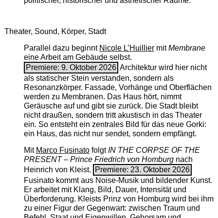
politischer, historischer und ästhetischer Räume.
Theater, Sound, Körper, Stadt
Parallel dazu beginnt
Nicole L’Huillier
mit ­
Membrane
eine Arbeit am Gebäude selbst.
Premiere: 9. Oktober 2026
Architektur wird hier nicht
als statischer Stein verstanden, sondern als
Resonanzkörper. Fassade, Vorhänge und Oberflächen
werden zu Membranen. Das Haus hört, nimmt
Geräusche auf und gibt sie zurück. Die Stadt bleibt
nicht draußen, sondern tritt akustisch in das Theater
ein. So entsteht ein zentrales Bild für das neue Gorki:
ein Haus, das nicht nur sendet, sondern empfängt.
Mit
Marco Fusinato
folgt
IN THE CORPSE OF THE
PRESENT – Prince Friedrich von Homburg
nach
Heinrich von Kleist.
Premiere: 23. Oktober 2026
Fusinato kommt aus Noise-Musik und bildender Kunst.
Er arbeitet mit Klang, Bild, Dauer, Intensität und
Überforderung. Kleists Prinz von Homburg wird bei ihm
zu einer Figur der Gegenwart: zwischen Traum und
Befehl, Staat und Eigenwillen, Gehorsam und