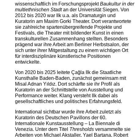
wissenschaftlich im Forschungsprojekt
Baukultur in der
multiethnischen Stadt
an der Universität Siegen. Von
2012 bis 2020 war Ilk u.a. als Dramaturgin und
Kuratorin am Maxim Gorki Theater. Dort verantwortete
sie zahlreiche spartenübergreifende Projekte und
Festivals, die Theater mit bildender Kunst in einen
transkulturellen Zusammenhang stellten. Besonders
prägend war ihre Arbeit am Berliner Herbstsalon, der
sich unter ihrer Mitgestaltung zu einem wichtigen Ort
für interdisziplinäre künstlerische Positionen
entwickelte.
Von 2020 bis 2025 leitete Çağla Ilk die Staatliche
Kunsthalle Baden-Baden, zunächst gemeinsam mit
Misal Adnan Yıldız. Dort schärfte sie ihr Profil als
Kuratorin an der Schnittstelle von Ausstellung und
Performance weiter. Klang versteht Ilk dabei als
gesellschaftliches und politisches Erfahrungsfeld.
International sichtbar wurde ihre Arbeit zuletzt als
Kuratorin des Deutschen Pavillons der 60.
Internationale Kunstausstellung – La Biennale di
Venezia. Unter dem Titel
Thresholds
versammelte sie
Arbeiten von Michael Akstaller, Yael Bartana, Robert