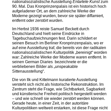
nationalsozialistische Ausstellung
Entartete Kunst
zum
90. Mal. Das Kronprinzenpalais ist ein historisch hoch
aufgeladener Ort, an dem zahlreiche Werke der
Moderne gezeigt wurden, bevor sie später diffamiert,
entfernt oder zerstört wurden.
Im Herbst 1936 reiste Samuel Beckett durch
Deutschland und hielt seine Eindrücke in
Tagebuchaufzeichnungen fest. Darin schildert er
seinen Besuch im Berliner Kronprinzenpalais, wo er
auf eine Ausstellung traf, die bereits von der radikalen
nationalsozialistischen Kulturpolitik „bereinigt“ worden
war: Zahlreiche Werke der Moderne waren entfernt. In
seinen German Diaries bezeichnete er die
verbliebenen Bilder als „unspeakable
Sittenausstellung“.
Die von Ilk und Kittelmann kuratierte Ausstellung
versteht sich nicht als historische Rekonstruktion. Im
Zentrum steht die Frage, wie Sichtbarkeit, Sagbarkeit
und künstlerische Freiheit politisch hergestellt werden
– und wie schnell sie wieder zerstört werden können.
Gerade heute, in einer Zeit, in der autoritäre
Kulturpolitiken weltweit erstarken, ist diese Frage nicht