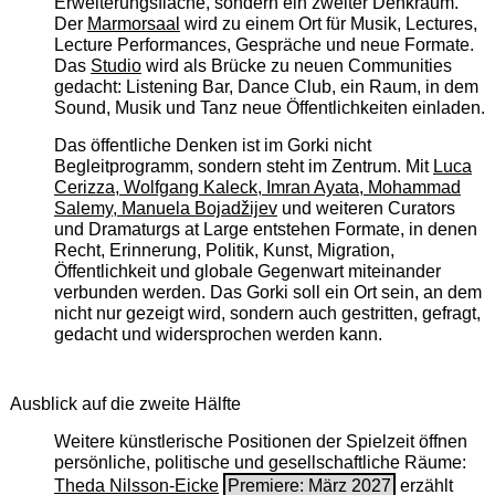
Erweiterungsfläche, sondern ein zweiter Denkraum.
Der
Marmorsaal
wird zu einem Ort für Musik, Lectures,
Lecture Performances, Gespräche und neue Formate.
Das
Studio
wird als Brücke zu neuen Communities
gedacht: Listening Bar, Dance Club, ein Raum, in dem
Sound, Musik und Tanz neue Öffentlichkeiten einladen.
Das öffentliche Denken ist im Gorki nicht
Begleitprogramm, sondern steht im Zentrum. Mit
Luca
Cerizza, Wolfgang Kaleck, Imran Ayata, Mohammad
Salemy, Manuela Bojadžijev
und weiteren Curators
und Dramaturgs at Large entstehen Formate, in denen
Recht, Erinnerung, Politik, Kunst, Migration,
Öffentlichkeit und globale Gegenwart miteinander
verbunden werden. Das Gorki soll ein Ort sein, an dem
nicht nur gezeigt wird, sondern auch gestritten, gefragt,
gedacht und widersprochen werden kann.
Ausblick auf die zweite Hälfte
Weitere künstlerische Positionen der Spielzeit öffnen
persönliche, politische und gesellschaftliche Räume:
Theda Nilsson-Eicke
Premiere: März 2027
erzählt