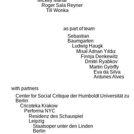
Mickey Mahar
Roger Sala Reyner
Till Wonka
as part of team
Sebastian
Baumgarten
Ludwig Haugk
Misal Adnan Yıldız
Finnja Denkewitz
Dmitri Ryabkov
Martin Györffy
Eva da Silva
Antunes Alves
with partners
Center for Social Critique der Humboldt Universität zu
Berlin
Cricoteka Krakow
Performa NYC
Residenz des Schauspiel
Leipzig
Staatsoper unter den Linden
Berlin