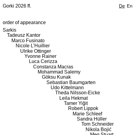
Gorki 2026 ff.
De
En
order of appearance
Sarkis
Tadeusz Kantor
Marco Fusinato
Nicole L’Huillier
Ulrike Ottinger
Yvonne Rainer
Luca Cerizza
Constanza Macras
Mohammad Salemy
Göksu Kunak
Sebastian Baumgarten
Udo Kittelmann
Theda Nilsson-Eicke
Leila Hekmat
Tamer Yiğit
Robert Lippok
Marie Schleef
Sandra Hüller
Tom Schneider
Nikola Bojić
Meg Stuart