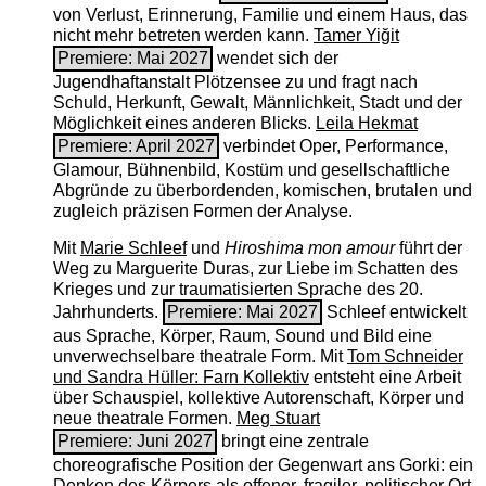
von Verlust, Erinnerung, Familie und einem Haus, das
nicht mehr betreten werden kann.
Tamer Yiğit
Premiere: Mai 2027
wendet sich der
Jugendhaftanstalt Plötzensee zu und fragt nach
Schuld, Herkunft, Gewalt, Männlichkeit, Stadt und der
Möglichkeit eines anderen Blicks.
Leila Hekmat
Premiere: April 2027
verbindet Oper, Performance,
Glamour, Bühnenbild, Kostüm und gesellschaftliche
Abgründe zu überbordenden, komischen, brutalen und
zugleich präzisen Formen der Analyse.
Mit
Marie Schleef
und
Hiroshima mon amour
führt der
Weg zu Marguerite Duras, zur Liebe im Schatten des
Krieges und zur traumatisierten Sprache des 20.
Jahrhunderts.
Premiere: Mai 2027
Schleef entwickelt
aus Sprache, Körper, Raum, Sound und Bild eine
unverwechselbare theatrale Form. Mit
Tom Schneider
und Sandra Hüller: Farn Kollektiv
entsteht eine Arbeit
über Schauspiel, kollektive Autorenschaft, Körper und
neue theatrale Formen.
Meg Stuart
Premiere: Juni 2027
bringt eine zentrale
choreografische Position der Gegenwart ans Gorki: ein
Denken des Körpers als offener, fragiler, politischer Ort.