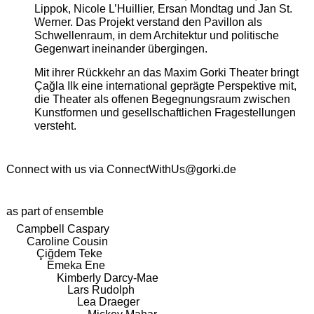
Lippok, Nicole L’Huillier, Ersan Mondtag und Jan St.
Werner. Das Projekt verstand den Pavillon als
Schwellenraum, in dem Architektur und politische
Gegenwart ineinander übergingen.
Mit ihrer Rückkehr an das Maxim Gorki Theater bringt
Çağla Ilk eine international geprägte Perspektive mit,
die Theater als offenen Begegnungsraum zwischen
Kunstformen und gesellschaftlichen Fragestellungen
versteht.
Connect with us via
ConnectWithUs@gorki.de
as part of ensemble
Campbell Caspary
Caroline Cousin
Çiğdem Teke
Emeka Ene
Kimberly Darcy-Mae
Lars Rudolph
Lea Draeger