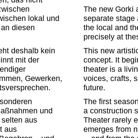
zwischen
The new Gorki 
wischen lokal und
separate stage 
u an diesen
the local and th
precisely at th
eht deshalb kein
This new artisti
nnt mit der
concept. It begi
bendiger
theater is a li
timmen, Gewerken,
voices, crafts,
tsversprechen.
future.
besonderen
The first seaso
rmaßnahmen und
a construction s
 selten aus
Theater rarely 
t aus
emerges from ne