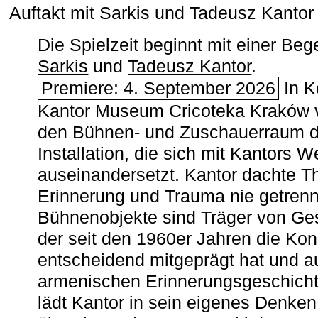
Auftakt mit Sarkis und Tadeusz Kanto
Die Spielzeit beginnt mit einer B
Sarkis
und
Tadeusz Kantor
.
Premiere: 4. September 2026
In K
Kantor Museum Cricoteka Kraków v
den Bühnen- und Zuschauerraum de
Installation, die sich mit Kantors W
auseinandersetzt. Kantor dachte The
Erinnerung und Trauma nie getrenn
Bühnenobjekte sind Träger von Ges
der seit den 1960er Jahren die Ko
entscheidend mitgeprägt hat und a
armenischen ­Erinnerungsgeschicht
lädt Kantor in sein eigenes Denken