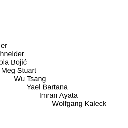
ler
hneider
ola Bojić
Meg Stuart
Wu Tsang
Yael Bartana
Imran Ayata
Wolfgang Kaleck