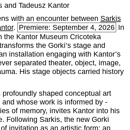
s and Tadeusz Kantor
ns with an encounter between
Sarkis
ntor
.
Premiere: September 4, 2026
In
h the ­Kantor Museum Cricoteka
transforms the Gorki’s stage and
an installation engaging with Kantor’s
ever separated theater, object, image,
uma. His stage objects carried history
 profoundly shaped conceptual art
 and whose work is informed by ­
ies of memory, invites Kantor into his
e. Following Sarkis, the new Gorki
of invitation as an artistic form: an