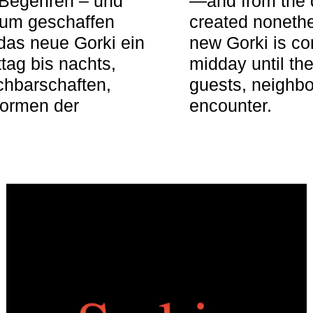
 Begehren – und
—and from the q
aum geschaffen
created nonethel
das neue Gorki ein
new Gorki is c
tag bis nachts,
midday until the
achbarschaften,
guests, neighbo
Formen der
encounter.