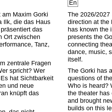
En
nt am Maxim Gorki
The 2026/2027 s
 Ilk, die das Haus
direction at th
 präsentiert das
has known the i
en Ort zwischen
presents the Go
Performance, Tanz,
connecting thea
dance, music, s
itself.
em zentrale Fragen
Wer spricht? Wer
The Gorki has a
s hat Sichtbarkeit
questions of th
en und neue
Who is heard? 
ran knüpft das
the theater has c
and brought new
builds on this l
n, das nicht