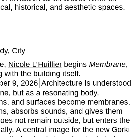
ical, historical, and aesthetic spaces.
dy, City
me,
Nicole L’Huillier
begins ­
Membrane
,
with the building itself.
ber 9, 2026
Architecture is understood
one, but as a resonating body.
ins, and surfaces become membranes.
ns, absorbs sounds, and gives them
does not remain outside, but enters the
ally. A central image for the new Gorki