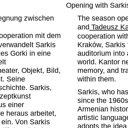
r
Opening with Sarki
egegnung zwischen
The season ope
and
Tadeusz Ka
ooperation mit dem
cooperation wit
erwandelt Sarkis
Kraków, Sarkis 
s Gorki in eine
auditorium into 
elt
world. Kantor n
ater, Objekt, Bild,
memory, and tra
t. Seine
within them.
chichte. Sarkis,
Sarkis, who has
nzeptkunst
since the 1960s
us einer
Armenian histor
e heraus arbeitet,
artistic languag
 ein. Von Sarkis
adopts the idea 