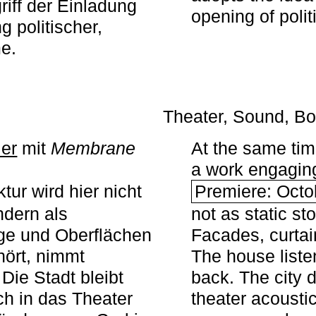
iff der Einladung
opening of polit
g politischer,
me.
Theater, Sound, Bo
ier
mit ­
Membrane
At the same ti
a work engaging 
tur wird hier nicht
Premiere: Octo
ndern als
not as static st
ge und Oberflächen
Facades, curta
ört, nimmt
The house liste
Die Stadt bleibt
back. The city 
sch in das Theater
theater acoustic