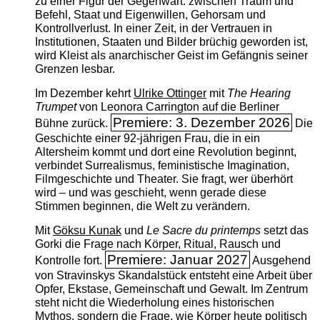
zu einer Figur der Gegenwart: zwischen Traum und
Befehl, Staat und Eigenwillen, Gehorsam und
Kontrollverlust. In einer Zeit, in der Vertrauen in
Institutionen, Staaten und Bilder brüchig geworden ist,
wird Kleist als anarchischer Geist im Gefängnis seiner
Grenzen lesbar.
Im Dezember kehrt
Ulrike Ottinger
mit
The ­Hearing
Trumpet
von Leonora Carrington auf die Berliner
Premiere: 3. Dezember 2026
Bühne zurück.
Die
Geschichte einer 92-jährigen Frau, die in ein
Altersheim kommt und dort eine Revolution beginnt,
verbindet Surrealismus, feministische Imagination,
Filmgeschichte und Theater. Sie fragt, wer überhört
wird – und was geschieht, wenn gerade diese
Stimmen beginnen, die Welt zu verändern.
Mit
Göksu Kunak
und
Le Sacre du printemps
setzt das
Gorki die Frage nach Körper, Ritual, Rausch und
Premiere: Januar 2027
Kontrolle fort.
Ausgehend
von Stravinskys Skandalstück entsteht eine Arbeit über
Opfer, Ekstase, Gemeinschaft und Gewalt. Im Zentrum
steht nicht die Wiederholung eines historischen
Mythos, sondern die Frage, wie Körper heute politisch