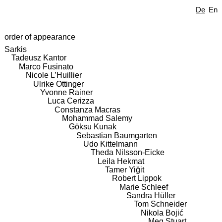
De
En
order of appearance
Sarkis
Tadeusz Kantor
Marco Fusinato
Nicole L’Huillier
Ulrike Ottinger
Yvonne Rainer
Luca Cerizza
Constanza Macras
Mohammad Salemy
Göksu Kunak
Sebastian Baumgarten
Udo Kittelmann
Theda Nilsson-Eicke
Leila Hekmat
Tamer Yiğit
Robert Lippok
Marie Schleef
Sandra Hüller
Tom Schneider
Nikola Bojić
Meg Stuart