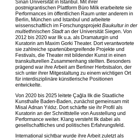
Sinan Universität in Istanbul. Mit ihrer
postmigrantischen Plattform Büro Milk erarbeitete sie
Performances im öffentlichen Raum unter anderem in
Berlin, München und Istanbul und arbeitete
wissenschaftlich im Forschungsprojekt
Baukultur in der
multiethnischen Stadt
an der Universität Siegen. Von
2012 bis 2020 war Ilk u.a. als Dramaturgin und
Kuratorin am Maxim Gorki Theater. Dort verantwortete
sie zahlreiche spartenübergreifende Projekte und
Festivals, die Theater mit bildender Kunst in einen
transkulturellen Zusammenhang stellten. Besonders
prägend war ihre Arbeit am Berliner Herbstsalon, der
sich unter ihrer Mitgestaltung zu einem wichtigen Ort
für interdisziplinäre künstlerische Positionen
entwickelte.
Von 2020 bis 2025 leitete Çağla Ilk die Staatliche
Kunsthalle Baden-Baden, zunächst gemeinsam mit
Misal Adnan Yıldız. Dort schärfte sie ihr Profil als
Kuratorin an der Schnittstelle von Ausstellung und
Performance weiter. Klang versteht Ilk dabei als
gesellschaftliches und politisches Erfahrungsfeld.
International sichtbar wurde ihre Arbeit zuletzt als