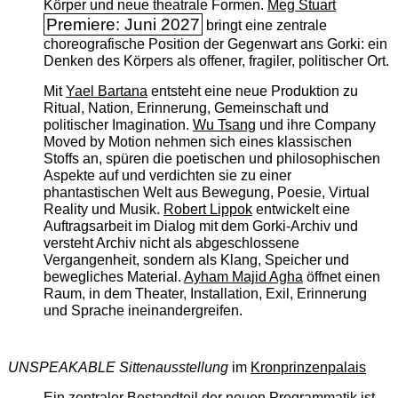
Körper und neue theatrale Formen.
Meg Stuart
Premiere: Juni 2027
bringt eine zentrale
choreografische Position der Gegenwart ans Gorki: ein
Denken des Körpers als offener, fragiler, politischer Ort.
Mit
Yael Bartana
entsteht eine neue Produktion zu
Ritual, Nation, Erinnerung, Gemeinschaft und
politischer Imagination.
Wu Tsang
und ihre Company
Moved by Motion nehmen sich eines klassischen
Stoffs an, spüren die poetischen und philosophischen
Aspekte auf und verdichten sie zu einer
phantastischen Welt aus Bewegung, Poesie, Virtual
Reality und Musik.
Robert Lippok
entwickelt eine
Auftragsarbeit im Dialog mit dem Gorki-Archiv und
versteht Archiv nicht als abgeschlossene
Vergangenheit, sondern als Klang, Speicher und
bewegliches Material.
Ayham Majid Agha
öffnet einen
Raum, in dem Theater, Installation, Exil, Erinnerung
und Sprache ineinandergreifen.
UNSPEAKABLE Sittenausstellung
im
Kronprinzenpalais
Ein zentraler Bestandteil der neuen Programmatik ist