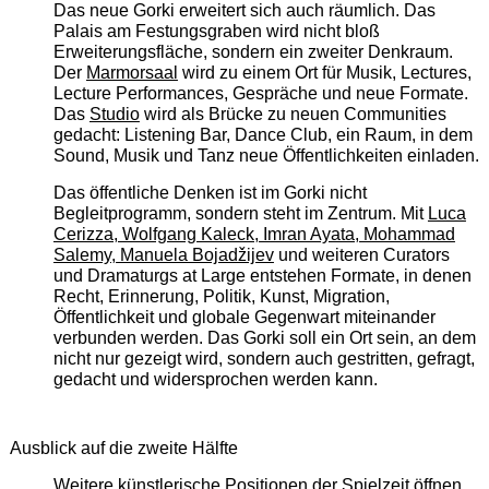
Das neue Gorki erweitert sich auch räumlich. Das
Palais am Festungsgraben wird nicht bloß
Erweiterungsfläche, sondern ein zweiter Denkraum.
Der
Marmorsaal
wird zu einem Ort für Musik, Lectures,
Lecture Performances, Gespräche und neue Formate.
Das
Studio
wird als Brücke zu neuen Communities
gedacht: Listening Bar, Dance Club, ein Raum, in dem
Sound, Musik und Tanz neue Öffentlichkeiten einladen.
Das öffentliche Denken ist im Gorki nicht
Begleitprogramm, sondern steht im Zentrum. Mit
Luca
Cerizza, Wolfgang Kaleck, Imran Ayata, Mohammad
Salemy, Manuela Bojadžijev
und weiteren Curators
und Dramaturgs at Large entstehen Formate, in denen
Recht, Erinnerung, Politik, Kunst, Migration,
Öffentlichkeit und globale Gegenwart miteinander
verbunden werden. Das Gorki soll ein Ort sein, an dem
nicht nur gezeigt wird, sondern auch gestritten, gefragt,
gedacht und widersprochen werden kann.
Ausblick auf die zweite Hälfte
Weitere künstlerische Positionen der Spielzeit öffnen