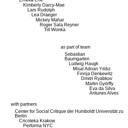
Kimberly Darcy-Mae
Lars Rudolph
Lea Draeger
Mickey Mahar
Roger Sala Reyner
Till Wonka
as part of team
Sebastian
Baumgarten
Ludwig Haugk
Misal Adnan Yıldız
Finnja Denkewitz
Dmitri Ryabkov
Martin Györffy
Eva da Silva
Antunes Alves
with partners
Center for Social Critique der Humboldt Universität zu
Berlin
Cricoteka Krakow
Performa NYC