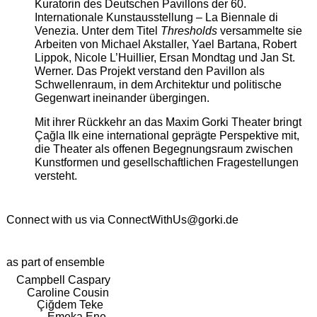
Kuratorin des Deutschen Pavillons der 60.
Internationale Kunstausstellung – La Biennale di
Venezia. Unter dem Titel
Thresholds
versammelte sie
Arbeiten von Michael Akstaller, Yael Bartana, Robert
Lippok, Nicole L’Huillier, Ersan Mondtag und Jan St.
Werner. Das Projekt verstand den Pavillon als
Schwellenraum, in dem Architektur und politische
Gegenwart ineinander übergingen.
Mit ihrer Rückkehr an das Maxim Gorki Theater bringt
Çağla Ilk eine international geprägte Perspektive mit,
die Theater als offenen Begegnungsraum zwischen
Kunstformen und gesellschaftlichen Fragestellungen
versteht.
Connect with us via
ConnectWithUs@gorki.de
as part of ensemble
Campbell Caspary
Caroline Cousin
Çiğdem Teke
Emeka Ene