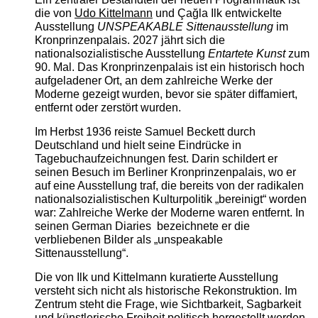
die von
Udo Kittelmann
und Çağla Ilk entwickelte
Ausstellung
UNSPEAKABLE Sittenausstellung
im
Kronprinzenpalais. 2027 jährt sich die
nationalsozialistische Ausstellung
Entartete Kunst
zum
90. Mal. Das Kronprinzenpalais ist ein historisch hoch
aufgeladener Ort, an dem zahlreiche Werke der
Moderne gezeigt wurden, bevor sie später diffamiert,
entfernt oder zerstört wurden.
Im Herbst 1936 reiste Samuel Beckett durch
Deutschland und hielt seine Eindrücke in
Tagebuchaufzeichnungen fest. Darin schildert er
seinen Besuch im Berliner Kronprinzenpalais, wo er
auf eine Ausstellung traf, die bereits von der radikalen
nationalsozialistischen Kulturpolitik „bereinigt“ worden
war: Zahlreiche Werke der Moderne waren entfernt. In
seinen German Diaries bezeichnete er die
verbliebenen Bilder als „unspeakable
Sittenausstellung“.
Die von Ilk und Kittelmann kuratierte Ausstellung
versteht sich nicht als historische Rekonstruktion. Im
Zentrum steht die Frage, wie Sichtbarkeit, Sagbarkeit
und künstlerische Freiheit politisch hergestellt werden