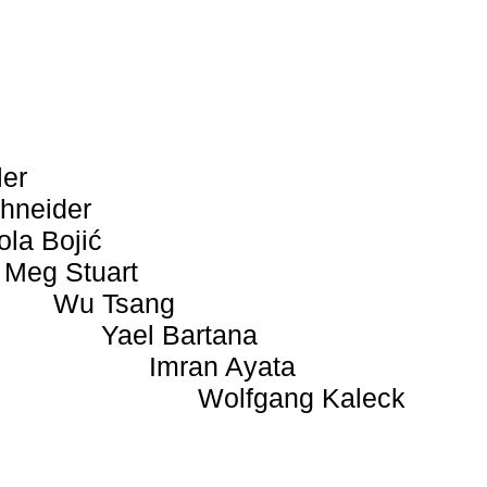
ler
hneider
ola Bojić
Meg Stuart
Wu Tsang
Yael Bartana
Imran Ayata
Wolfgang Kaleck