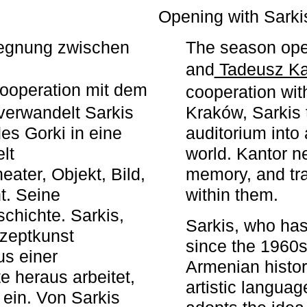
r
Opening with Sarki
egegnung zwischen
The season ope
and
Tadeusz Ka
ooperation mit dem
cooperation wit
erwandelt Sarkis
Kraków, Sarkis 
s Gorki in eine
auditorium into 
elt
world. Kantor n
ater, Objekt, Bild,
memory, and tra
t. Seine
within them.
chichte. Sarkis,
Sarkis, who has
nzeptkunst
since the 1960s
us einer
Armenian histor
e heraus arbeitet,
artistic languag
 ein. Von Sarkis