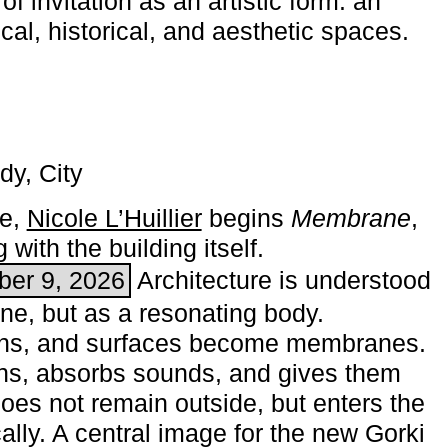
of invitation as an artistic form: an
ical, historical, and aesthetic spaces.
dy, City
me,
Nicole L’Huillier
begins ­
Membrane
,
with the building itself.
ber 9, 2026
Architecture is understood
one, but as a resonating body.
ins, and surfaces become membranes.
ns, absorbs sounds, and gives them
does not remain outside, but enters the
ally. A central image for the new Gorki