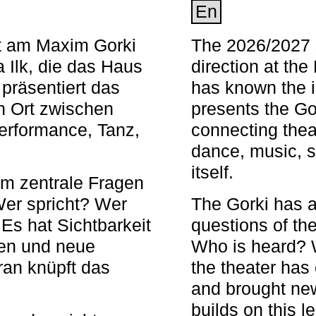
En
nt am Maxim Gorki
The 2026/2027 s
 Ilk, die das Haus
direction at th
 präsentiert das
has known the i
en Ort zwischen
presents the Go
Performance, Tanz,
connecting thea
dance, music, s
itself.
em zentrale Fragen
Wer spricht? Wer
The Gorki has a
s hat Sichtbarkeit
questions of th
en und neue
Who is heard? 
ran knüpft das
the theater has c
and brought new
builds on this l