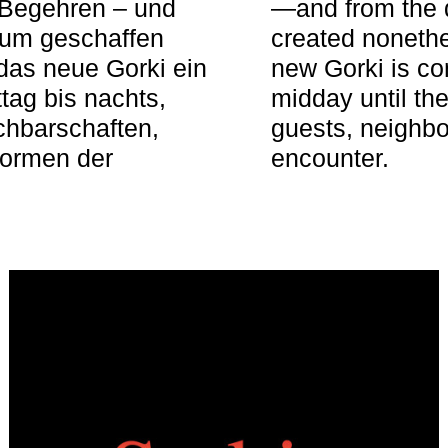
 Begehren – und
—and from the q
aum geschaffen
created nonethel
das neue Gorki ein
new Gorki is c
tag bis nachts,
midday until the
achbarschaften,
guests, neighbo
Formen der
encounter.