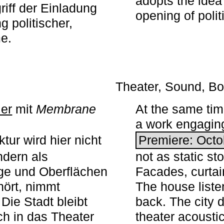
adopts the idea 
iff der Einladung
opening of polit
g politischer,
me.
Theater, Sound, Bo
ier
mit ­
Membrane
At the same ti
a work engaging 
tur wird hier nicht
Premiere: Octo
ndern als
not as static st
ge und Oberflächen
Facades, curta
ört, nimmt
The house liste
Die Stadt bleibt
back. The city 
sch in das Theater
theater acoustic