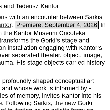
s and Tadeusz Kantor
ns with an encounter between
Sarkis
ntor
.
Premiere: September 4, 2026
In
h the ­Kantor Museum Cricoteka
transforms the Gorki’s stage and
an installation engaging with Kantor’s
ever separated theater, object, image,
uma. His stage objects carried history
 profoundly shaped conceptual art
 and whose work is informed by ­
ies of memory, invites Kantor into his
e. Following Sarkis, the new Gorki