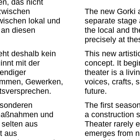
n, das nicht
zwischen
The new Gorki 
wischen lokal und
separate stage 
u an diesen
the local and th
precisely at th
eht deshalb kein
This new artisti
nnt mit der
concept. It begi
bendiger
theater is a li
timmen, Gewerken,
voices, crafts,
tsversprechen.
future.
besonderen
The first seaso
rmaßnahmen und
a construction s
 selten aus
Theater rarely 
t aus
emerges from ne