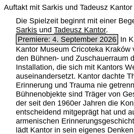
Auftakt mit Sarkis und Tadeusz Kanto
Die Spielzeit beginnt mit einer B
Sarkis
und
Tadeusz Kantor
.
Premiere: 4. September 2026
In K
Kantor Museum Cricoteka Kraków v
den Bühnen- und Zuschauerraum de
Installation, die sich mit Kantors W
auseinandersetzt. Kantor dachte The
Erinnerung und Trauma nie getrenn
Bühnenobjekte sind Träger von Ges
der seit den 1960er Jahren die Ko
entscheidend mitgeprägt hat und a
armenischen ­Erinnerungsgeschicht
lädt Kantor in sein eigenes Denken