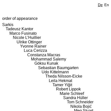
De
En
order of appearance
Sarkis
Tadeusz Kantor
Marco Fusinato
Nicole L’Huillier
Ulrike Ottinger
Yvonne Rainer
Luca Cerizza
Constanza Macras
Mohammad Salemy
Göksu Kunak
Sebastian Baumgarten
Udo Kittelmann
Theda Nilsson-Eicke
Leila Hekmat
Tamer Yiğit
Robert Lippok
Marie Schleef
Sandra Hüller
Tom Schneider
Nikola Bojić
Meg Stuart