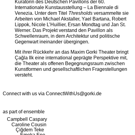
Kuratorin des Deutschen Pavillons der 60.
Internationale Kunstausstellung – La Biennale di
Venezia. Unter dem Titel
Thresholds
versammelte sie
Arbeiten von Michael Akstaller, Yael Bartana, Robert
Lippok, Nicole L’Huillier, Ersan Mondtag und Jan St.
Werner. Das Projekt verstand den Pavillon als
Schwellenraum, in dem Architektur und politische
Gegenwart ineinander übergingen.
Mit ihrer Rückkehr an das Maxim Gorki Theater bringt
Çağla Ilk eine international geprägte Perspektive mit,
die Theater als offenen Begegnungsraum zwischen
Kunstformen und gesellschaftlichen Fragestellungen
versteht.
Connect with us via
ConnectWithUs@gorki.de
as part of ensemble
Campbell Caspary
Caroline Cousin
Çiğdem Teke
Emeka Ene