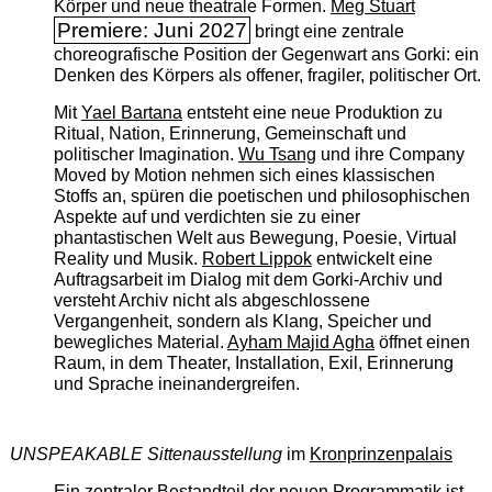
Körper und neue theatrale Formen.
Meg Stuart
Premiere: Juni 2027
bringt eine zentrale
choreografische Position der Gegenwart ans Gorki: ein
Denken des Körpers als offener, fragiler, politischer Ort.
Mit
Yael Bartana
entsteht eine neue Produktion zu
Ritual, Nation, Erinnerung, Gemeinschaft und
politischer Imagination.
Wu Tsang
und ihre Company
Moved by Motion nehmen sich eines klassischen
Stoffs an, spüren die poetischen und philosophischen
Aspekte auf und verdichten sie zu einer
phantastischen Welt aus Bewegung, Poesie, Virtual
Reality und Musik.
Robert Lippok
entwickelt eine
Auftragsarbeit im Dialog mit dem Gorki-Archiv und
versteht Archiv nicht als abgeschlossene
Vergangenheit, sondern als Klang, Speicher und
bewegliches Material.
Ayham Majid Agha
öffnet einen
Raum, in dem Theater, Installation, Exil, Erinnerung
und Sprache ineinandergreifen.
UNSPEAKABLE Sittenausstellung
im
Kronprinzenpalais
Ein zentraler Bestandteil der neuen Programmatik ist