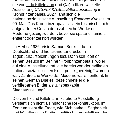
die von
Udo Kittelmann
und Çağla Ilk entwickelte
Ausstellung
UNSPEAKABLE Sittenausstellung
im
Kronprinzenpalais. 2027 jährt sich die
nationalsozialistische Ausstellung
Entartete Kunst
zum
90. Mal. Das Kronprinzenpalais ist ein historisch hoch
aufgeladener Ort, an dem zahlreiche Werke der
Moderne gezeigt wurden, bevor sie später diffamiert,
entfernt oder zerstört wurden.
Im Herbst 1936 reiste Samuel Beckett durch
Deutschland und hielt seine Eindrücke in
Tagebuchaufzeichnungen fest. Darin schildert er
seinen Besuch im Berliner Kronprinzenpalais, wo er
auf eine Ausstellung traf, die bereits von der radikalen
nationalsozialistischen Kulturpolitik „bereinigt“ worden
war: Zahlreiche Werke der Moderne waren entfernt. In
seinen German Diaries bezeichnete er die
verbliebenen Bilder als „unspeakable
Sittenausstellung“.
Die von Ilk und Kittelmann kuratierte Ausstellung
versteht sich nicht als historische Rekonstruktion. Im
Zentrum steht die Frage, wie Sichtbarkeit, Sagbarkeit
und künstlerische Freiheit politisch hergestellt werden