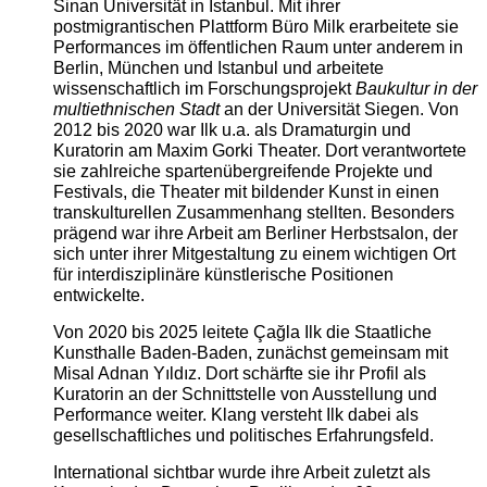
Sinan Universität in Istanbul. Mit ihrer
postmigrantischen Plattform Büro Milk erarbeitete sie
Performances im öffentlichen Raum unter anderem in
Berlin, München und Istanbul und arbeitete
wissenschaftlich im Forschungsprojekt
Baukultur in der
multiethnischen Stadt
an der Universität Siegen. Von
2012 bis 2020 war Ilk u.a. als Dramaturgin und
Kuratorin am Maxim Gorki Theater. Dort verantwortete
sie zahlreiche spartenübergreifende Projekte und
Festivals, die Theater mit bildender Kunst in einen
transkulturellen Zusammenhang stellten. Besonders
prägend war ihre Arbeit am Berliner Herbstsalon, der
sich unter ihrer Mitgestaltung zu einem wichtigen Ort
für interdisziplinäre künstlerische Positionen
entwickelte.
Von 2020 bis 2025 leitete Çağla Ilk die Staatliche
Kunsthalle Baden-Baden, zunächst gemeinsam mit
Misal Adnan Yıldız. Dort schärfte sie ihr Profil als
Kuratorin an der Schnittstelle von Ausstellung und
Performance weiter. Klang versteht Ilk dabei als
gesellschaftliches und politisches Erfahrungsfeld.
International sichtbar wurde ihre Arbeit zuletzt als