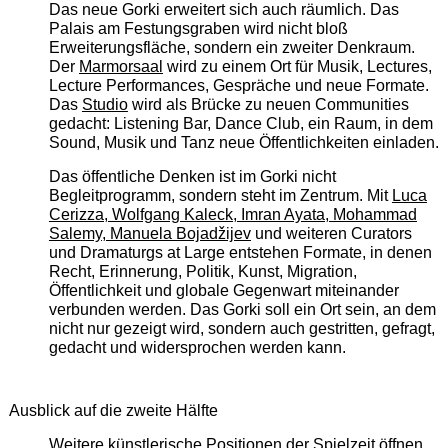
Das neue Gorki erweitert sich auch räumlich. Das
Palais am Festungsgraben wird nicht bloß
Erweiterungsfläche, sondern ein zweiter Denkraum.
Der
Marmorsaal
wird zu einem Ort für Musik, Lectures,
Lecture Performances, Gespräche und neue Formate.
Das
Studio
wird als Brücke zu neuen Communities
gedacht: Listening Bar, Dance Club, ein Raum, in dem
Sound, Musik und Tanz neue Öffentlichkeiten einladen.
Das öffentliche Denken ist im Gorki nicht
Begleitprogramm, sondern steht im Zentrum. Mit
Luca
Cerizza, Wolfgang Kaleck, Imran Ayata, Mohammad
Salemy, Manuela Bojadžijev
und weiteren Curators
und Dramaturgs at Large entstehen Formate, in denen
Recht, Erinnerung, Politik, Kunst, Migration,
Öffentlichkeit und globale Gegenwart miteinander
verbunden werden. Das Gorki soll ein Ort sein, an dem
nicht nur gezeigt wird, sondern auch gestritten, gefragt,
gedacht und widersprochen werden kann.
Ausblick auf die zweite Hälfte
Weitere künstlerische Positionen der Spielzeit öffnen