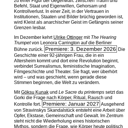
zu einer Figur der Gegenwart: zwischen Traum und
Befehl, Staat und Eigenwillen, Gehorsam und
Kontrollverlust. In einer Zeit, in der Vertrauen in
Institutionen, Staaten und Bilder brüchig geworden ist,
wird Kleist als anarchischer Geist im Gefängnis seiner
Grenzen lesbar.
Im Dezember kehrt
Ulrike Ottinger
mit
The ­Hearing
Trumpet
von Leonora Carrington auf die Berliner
Premiere: 3. Dezember 2026
Bühne zurück.
Die
Geschichte einer 92-jährigen Frau, die in ein
Altersheim kommt und dort eine Revolution beginnt,
verbindet Surrealismus, feministische Imagination,
Filmgeschichte und Theater. Sie fragt, wer überhört
wird – und was geschieht, wenn gerade diese
Stimmen beginnen, die Welt zu verändern.
Mit
Göksu Kunak
und
Le Sacre du printemps
setzt das
Gorki die Frage nach Körper, Ritual, Rausch und
Premiere: Januar 2027
Kontrolle fort.
Ausgehend
von Stravinskys Skandalstück entsteht eine Arbeit über
Opfer, Ekstase, Gemeinschaft und Gewalt. Im Zentrum
steht nicht die Wiederholung eines historischen
Mythos, sondern die Frage, wie Körper heute politisch