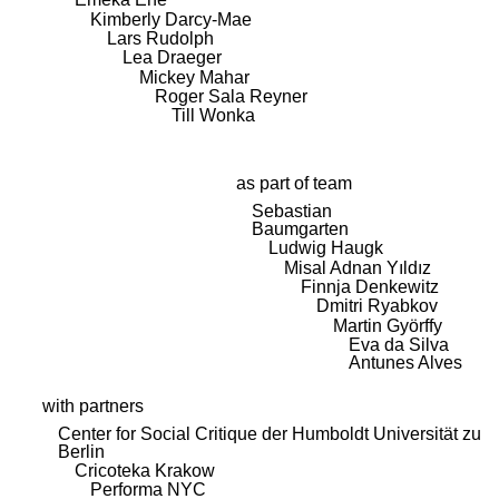
Kimberly Darcy-Mae
Lars Rudolph
Lea Draeger
Mickey Mahar
Roger Sala Reyner
Till Wonka
as part of team
Sebastian
Baumgarten
Ludwig Haugk
Misal Adnan Yıldız
Finnja Denkewitz
Dmitri Ryabkov
Martin Györffy
Eva da Silva
Antunes Alves
with partners
Center for Social Critique der Humboldt Universität zu
Berlin
Cricoteka Krakow
Performa NYC