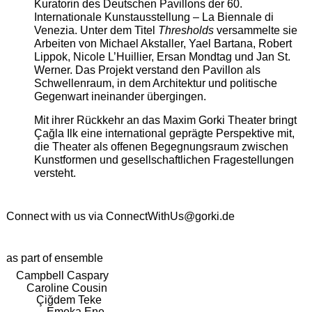
Kuratorin des Deutschen Pavillons der 60.
Internationale Kunstausstellung – La Biennale di
Venezia. Unter dem Titel
Thresholds
versammelte sie
Arbeiten von Michael Akstaller, Yael Bartana, Robert
Lippok, Nicole L’Huillier, Ersan Mondtag und Jan St.
Werner. Das Projekt verstand den Pavillon als
Schwellenraum, in dem Architektur und politische
Gegenwart ineinander übergingen.
Mit ihrer Rückkehr an das Maxim Gorki Theater bringt
Çağla Ilk eine international geprägte Perspektive mit,
die Theater als offenen Begegnungsraum zwischen
Kunstformen und gesellschaftlichen Fragestellungen
versteht.
Connect with us via
ConnectWithUs@gorki.de
as part of ensemble
Campbell Caspary
Caroline Cousin
Çiğdem Teke
Emeka Ene