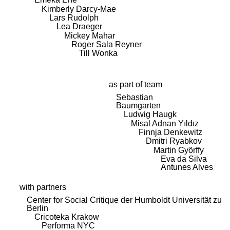
Kimberly Darcy-Mae
Lars Rudolph
Lea Draeger
Mickey Mahar
Roger Sala Reyner
Till Wonka
as part of team
Sebastian
Baumgarten
Ludwig Haugk
Misal Adnan Yıldız
Finnja Denkewitz
Dmitri Ryabkov
Martin Györffy
Eva da Silva
Antunes Alves
with partners
Center for Social Critique der Humboldt Universität zu
Berlin
Cricoteka Krakow
Performa NYC