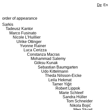
De
En
order of appearance
Sarkis
Tadeusz Kantor
Marco Fusinato
Nicole L’Huillier
Ulrike Ottinger
Yvonne Rainer
Luca Cerizza
Constanza Macras
Mohammad Salemy
Göksu Kunak
Sebastian Baumgarten
Udo Kittelmann
Theda Nilsson-Eicke
Leila Hekmat
Tamer Yiğit
Robert Lippok
Marie Schleef
Sandra Hüller
Tom Schneider
Nikola Bojić
Meg Stuart