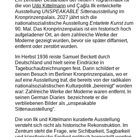
die von
Udo Kittelmann
und Çağla Ilk entwickelte
Ausstellung
UNSPEAKABLE Sittenausstellung
im
Kronprinzenpalais. 2027 jährt sich die
nationalsozialistische Ausstellung
Entartete Kunst
zum
90. Mal. Das Kronprinzenpalais ist ein historisch hoch
aufgeladener Ort, an dem zahlreiche Werke der
Moderne gezeigt wurden, bevor sie später diffamiert,
entfernt oder zerstört wurden.
Im Herbst 1936 reiste Samuel Beckett durch
Deutschland und hielt seine Eindrücke in
Tagebuchaufzeichnungen fest. Darin schildert er
seinen Besuch im Berliner Kronprinzenpalais, wo er
auf eine Ausstellung traf, die bereits von der radikalen
nationalsozialistischen Kulturpolitik „bereinigt“ worden
war: Zahlreiche Werke der Moderne waren entfernt. In
seinen German Diaries bezeichnete er die
verbliebenen Bilder als „unspeakable
Sittenausstellung“.
Die von Ilk und Kittelmann kuratierte Ausstellung
versteht sich nicht als historische Rekonstruktion. Im
Zentrum steht die Frage, wie Sichtbarkeit, Sagbarkeit
und künstlerische Freiheit politisch hergestellt werden