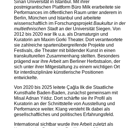
Sinan Universität in Istanbul. Mit ihrer
postmigrantischen Plattform Büro Milk erarbeitete sie
Performances im öffentlichen Raum unter anderem in
Berlin, München und Istanbul und arbeitete
wissenschaftlich im Forschungsprojekt
Baukultur in der
multiethnischen Stadt
an der Universität Siegen. Von
2012 bis 2020 war Ilk u.a. als Dramaturgin und
Kuratorin am Maxim Gorki Theater. Dort verantwortete
sie zahlreiche spartenübergreifende Projekte und
Festivals, die Theater mit bildender Kunst in einen
transkulturellen Zusammenhang stellten. Besonders
prägend war ihre Arbeit am Berliner Herbstsalon, der
sich unter ihrer Mitgestaltung zu einem wichtigen Ort
für interdisziplinäre künstlerische Positionen
entwickelte.
Von 2020 bis 2025 leitete Çağla Ilk die Staatliche
Kunsthalle Baden-Baden, zunächst gemeinsam mit
Misal Adnan Yıldız. Dort schärfte sie ihr Profil als
Kuratorin an der Schnittstelle von Ausstellung und
Performance weiter. Klang versteht Ilk dabei als
gesellschaftliches und politisches Erfahrungsfeld.
International sichtbar wurde ihre Arbeit zuletzt als