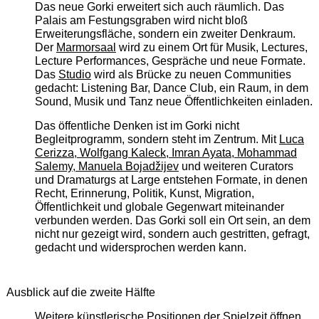
Das neue Gorki erweitert sich auch räumlich. Das
Palais am Festungsgraben wird nicht bloß
Erweiterungsfläche, sondern ein zweiter Denkraum.
Der
Marmorsaal
wird zu einem Ort für Musik, Lectures,
Lecture Performances, Gespräche und neue Formate.
Das
Studio
wird als Brücke zu neuen Communities
gedacht: Listening Bar, Dance Club, ein Raum, in dem
Sound, Musik und Tanz neue Öffentlichkeiten einladen.
Das öffentliche Denken ist im Gorki nicht
Begleitprogramm, sondern steht im Zentrum. Mit
Luca
Cerizza, Wolfgang Kaleck, Imran Ayata, Mohammad
Salemy, Manuela Bojadžijev
und weiteren Curators
und Dramaturgs at Large entstehen Formate, in denen
Recht, Erinnerung, Politik, Kunst, Migration,
Öffentlichkeit und globale Gegenwart miteinander
verbunden werden. Das Gorki soll ein Ort sein, an dem
nicht nur gezeigt wird, sondern auch gestritten, gefragt,
gedacht und widersprochen werden kann.
Ausblick auf die zweite Hälfte
Weitere künstlerische Positionen der Spielzeit öffnen