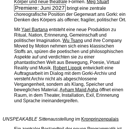
Körper und neue theatrale Formen.
Meg Stuart
Premiere: Juni 2027
bringt eine zentrale
choreografische Position der Gegenwart ans Gorki: ein
Denken des Körpers als offener, fragiler, politischer Ort.
Mit
Yael Bartana
entsteht eine neue Produktion zu
Ritual, Nation, Erinnerung, Gemeinschaft und
politischer Imagination.
Wu Tsang
und ihre Company
Moved by Motion nehmen sich eines klassischen
Stoffs an, spüren die poetischen und philosophischen
Aspekte auf und verdichten sie zu einer
phantastischen Welt aus Bewegung, Poesie, Virtual
Reality und Musik.
Robert Lippok
entwickelt eine
Auftragsarbeit im Dialog mit dem Gorki-Archiv und
versteht Archiv nicht als abgeschlossene
Vergangenheit, sondern als Klang, Speicher und
bewegliches Material.
Ayham Majid Agha
öffnet einen
Raum, in dem Theater, Installation, Exil, Erinnerung
und Sprache ineinandergreifen.
UNSPEAKABLE Sittenausstellung
im
Kronprinzenpalais
Ein zentraler Bestandteil der neuen Programmatik ist