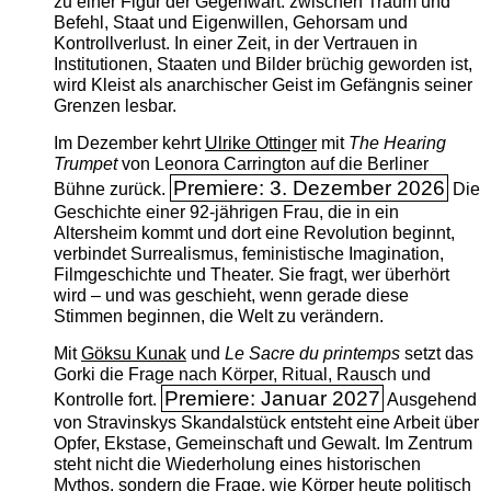
zu einer Figur der Gegenwart: zwischen Traum und
Befehl, Staat und Eigenwillen, Gehorsam und
Kontrollverlust. In einer Zeit, in der Vertrauen in
Institutionen, Staaten und Bilder brüchig geworden ist,
wird Kleist als anarchischer Geist im Gefängnis seiner
Grenzen lesbar.
Im Dezember kehrt
Ulrike Ottinger
mit
The ­Hearing
Trumpet
von Leonora Carrington auf die Berliner
Premiere: 3. Dezember 2026
Bühne zurück.
Die
Geschichte einer 92-jährigen Frau, die in ein
Altersheim kommt und dort eine Revolution beginnt,
verbindet Surrealismus, feministische Imagination,
Filmgeschichte und Theater. Sie fragt, wer überhört
wird – und was geschieht, wenn gerade diese
Stimmen beginnen, die Welt zu verändern.
Mit
Göksu Kunak
und
Le Sacre du printemps
setzt das
Gorki die Frage nach Körper, Ritual, Rausch und
Premiere: Januar 2027
Kontrolle fort.
Ausgehend
von Stravinskys Skandalstück entsteht eine Arbeit über
Opfer, Ekstase, Gemeinschaft und Gewalt. Im Zentrum
steht nicht die Wiederholung eines historischen
Mythos, sondern die Frage, wie Körper heute politisch