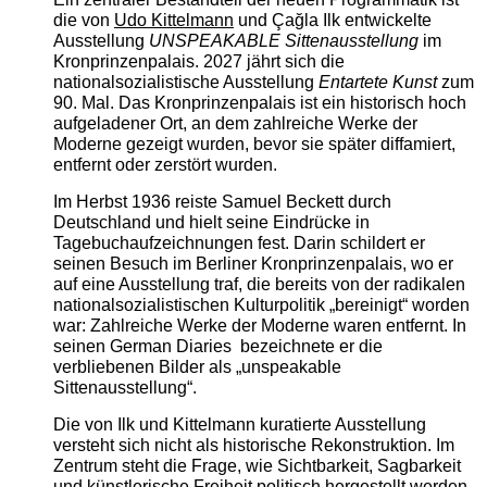
die von
Udo Kittelmann
und Çağla Ilk entwickelte
Ausstellung
UNSPEAKABLE Sittenausstellung
im
Kronprinzenpalais. 2027 jährt sich die
nationalsozialistische Ausstellung
Entartete Kunst
zum
90. Mal. Das Kronprinzenpalais ist ein historisch hoch
aufgeladener Ort, an dem zahlreiche Werke der
Moderne gezeigt wurden, bevor sie später diffamiert,
entfernt oder zerstört wurden.
Im Herbst 1936 reiste Samuel Beckett durch
Deutschland und hielt seine Eindrücke in
Tagebuchaufzeichnungen fest. Darin schildert er
seinen Besuch im Berliner Kronprinzenpalais, wo er
auf eine Ausstellung traf, die bereits von der radikalen
nationalsozialistischen Kulturpolitik „bereinigt“ worden
war: Zahlreiche Werke der Moderne waren entfernt. In
seinen German Diaries bezeichnete er die
verbliebenen Bilder als „unspeakable
Sittenausstellung“.
Die von Ilk und Kittelmann kuratierte Ausstellung
versteht sich nicht als historische Rekonstruktion. Im
Zentrum steht die Frage, wie Sichtbarkeit, Sagbarkeit
und künstlerische Freiheit politisch hergestellt werden