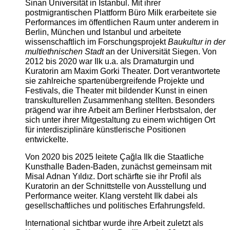
Sinan Universität in Istanbul. Mit ihrer
postmigrantischen Plattform Büro Milk erarbeitete sie
Performances im öffentlichen Raum unter anderem in
Berlin, München und Istanbul und arbeitete
wissenschaftlich im Forschungsprojekt
Baukultur in der
multiethnischen Stadt
an der Universität Siegen. Von
2012 bis 2020 war Ilk u.a. als Dramaturgin und
Kuratorin am Maxim Gorki Theater. Dort verantwortete
sie zahlreiche spartenübergreifende Projekte und
Festivals, die Theater mit bildender Kunst in einen
transkulturellen Zusammenhang stellten. Besonders
prägend war ihre Arbeit am Berliner Herbstsalon, der
sich unter ihrer Mitgestaltung zu einem wichtigen Ort
für interdisziplinäre künstlerische Positionen
entwickelte.
Von 2020 bis 2025 leitete Çağla Ilk die Staatliche
Kunsthalle Baden-Baden, zunächst gemeinsam mit
Misal Adnan Yıldız. Dort schärfte sie ihr Profil als
Kuratorin an der Schnittstelle von Ausstellung und
Performance weiter. Klang versteht Ilk dabei als
gesellschaftliches und politisches Erfahrungsfeld.
International sichtbar wurde ihre Arbeit zuletzt als