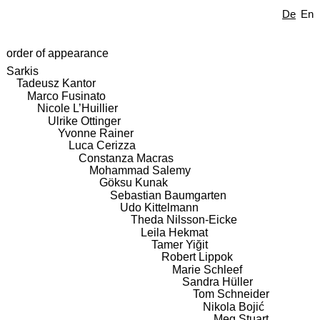
De
En
order of appearance
Sarkis
Tadeusz Kantor
Marco Fusinato
Nicole L’Huillier
Ulrike Ottinger
Yvonne Rainer
Luca Cerizza
Constanza Macras
Mohammad Salemy
Göksu Kunak
Sebastian Baumgarten
Udo Kittelmann
Theda Nilsson-Eicke
Leila Hekmat
Tamer Yiğit
Robert Lippok
Marie Schleef
Sandra Hüller
Tom Schneider
Nikola Bojić
Meg Stuart