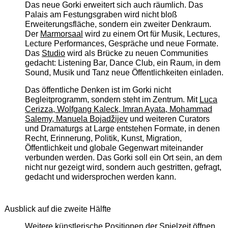
Das neue Gorki erweitert sich auch räumlich. Das
Palais am Festungsgraben wird nicht bloß
Erweiterungsfläche, sondern ein zweiter Denkraum.
Der
Marmorsaal
wird zu einem Ort für Musik, Lectures,
Lecture Performances, Gespräche und neue Formate.
Das
Studio
wird als Brücke zu neuen Communities
gedacht: Listening Bar, Dance Club, ein Raum, in dem
Sound, Musik und Tanz neue Öffentlichkeiten einladen.
Das öffentliche Denken ist im Gorki nicht
Begleitprogramm, sondern steht im Zentrum. Mit
Luca
Cerizza, Wolfgang Kaleck, Imran Ayata, Mohammad
Salemy, Manuela Bojadžijev
und weiteren Curators
und Dramaturgs at Large entstehen Formate, in denen
Recht, Erinnerung, Politik, Kunst, Migration,
Öffentlichkeit und globale Gegenwart miteinander
verbunden werden. Das Gorki soll ein Ort sein, an dem
nicht nur gezeigt wird, sondern auch gestritten, gefragt,
gedacht und widersprochen werden kann.
Ausblick auf die zweite Hälfte
Weitere künstlerische Positionen der Spielzeit öffnen