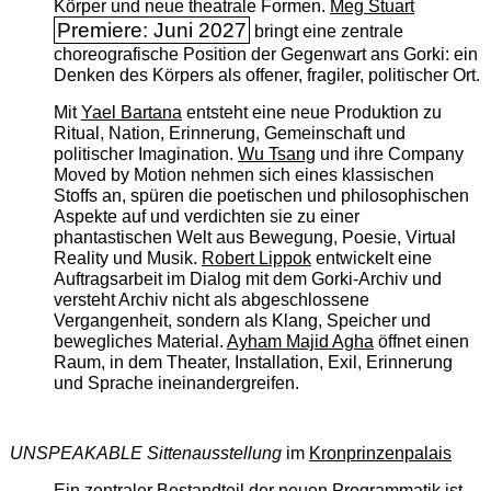
Körper und neue theatrale Formen.
Meg Stuart
Premiere: Juni 2027
bringt eine zentrale
choreografische Position der Gegenwart ans Gorki: ein
Denken des Körpers als offener, fragiler, politischer Ort.
Mit
Yael Bartana
entsteht eine neue Produktion zu
Ritual, Nation, Erinnerung, Gemeinschaft und
politischer Imagination.
Wu Tsang
und ihre Company
Moved by Motion nehmen sich eines klassischen
Stoffs an, spüren die poetischen und philosophischen
Aspekte auf und verdichten sie zu einer
phantastischen Welt aus Bewegung, Poesie, Virtual
Reality und Musik.
Robert Lippok
entwickelt eine
Auftragsarbeit im Dialog mit dem Gorki-Archiv und
versteht Archiv nicht als abgeschlossene
Vergangenheit, sondern als Klang, Speicher und
bewegliches Material.
Ayham Majid Agha
öffnet einen
Raum, in dem Theater, Installation, Exil, Erinnerung
und Sprache ineinandergreifen.
UNSPEAKABLE Sittenausstellung
im
Kronprinzenpalais
Ein zentraler Bestandteil der neuen Programmatik ist