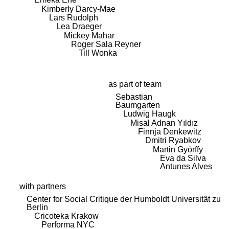
Kimberly Darcy-Mae
Lars Rudolph
Lea Draeger
Mickey Mahar
Roger Sala Reyner
Till Wonka
as part of team
Sebastian
Baumgarten
Ludwig Haugk
Misal Adnan Yıldız
Finnja Denkewitz
Dmitri Ryabkov
Martin Györffy
Eva da Silva
Antunes Alves
with partners
Center for Social Critique der Humboldt Universität zu
Berlin
Cricoteka Krakow
Performa NYC