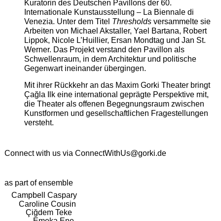
Kuratorin des Deutschen Pavillons der 60.
Internationale Kunstausstellung – La Biennale di
Venezia. Unter dem Titel
Thresholds
versammelte sie
Arbeiten von Michael Akstaller, Yael Bartana, Robert
Lippok, Nicole L’Huillier, Ersan Mondtag und Jan St.
Werner. Das Projekt verstand den Pavillon als
Schwellenraum, in dem Architektur und politische
Gegenwart ineinander übergingen.
Mit ihrer Rückkehr an das Maxim Gorki Theater bringt
Çağla Ilk eine international geprägte Perspektive mit,
die Theater als offenen Begegnungsraum zwischen
Kunstformen und gesellschaftlichen Fragestellungen
versteht.
Connect with us via
ConnectWithUs@gorki.de
as part of ensemble
Campbell Caspary
Caroline Cousin
Çiğdem Teke
Emeka Ene