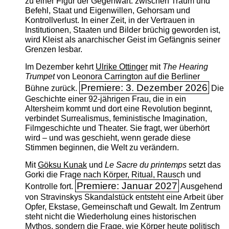
zu einer Figur der Gegenwart: zwischen Traum und
Befehl, Staat und Eigenwillen, Gehorsam und
Kontrollverlust. In einer Zeit, in der Vertrauen in
Institutionen, Staaten und Bilder brüchig geworden ist,
wird Kleist als anarchischer Geist im Gefängnis seiner
Grenzen lesbar.
Im Dezember kehrt
Ulrike Ottinger
mit
The ­Hearing
Trumpet
von Leonora Carrington auf die Berliner
Premiere: 3. Dezember 2026
Bühne zurück.
Die
Geschichte einer 92-jährigen Frau, die in ein
Altersheim kommt und dort eine Revolution beginnt,
verbindet Surrealismus, feministische Imagination,
Filmgeschichte und Theater. Sie fragt, wer überhört
wird – und was geschieht, wenn gerade diese
Stimmen beginnen, die Welt zu verändern.
Mit
Göksu Kunak
und
Le Sacre du printemps
setzt das
Gorki die Frage nach Körper, Ritual, Rausch und
Premiere: Januar 2027
Kontrolle fort.
Ausgehend
von Stravinskys Skandalstück entsteht eine Arbeit über
Opfer, Ekstase, Gemeinschaft und Gewalt. Im Zentrum
steht nicht die Wiederholung eines historischen
Mythos, sondern die Frage, wie Körper heute politisch