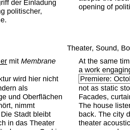
iff der Einladung
opening of polit
g politischer,
me.
Theater, Sound, Bo
ier
mit ­
Membrane
At the same ti
a work engaging 
tur wird hier nicht
Premiere: Octo
ndern als
not as static st
ge und Oberflächen
Facades, curta
ört, nimmt
The house liste
Die Stadt bleibt
back. The city 
sch in das Theater
theater acoustic