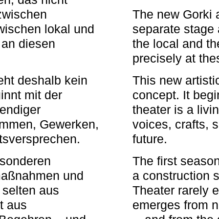
zwischen
The new Gorki 
wischen lokal und
separate stage 
u an diesen
the local and th
precisely at th
eht deshalb kein
This new artisti
nnt mit der
concept. It begi
bendiger
theater is a li
timmen, Gewerken,
voices, crafts,
tsversprechen.
future.
besonderen
The first seaso
rmaßnahmen und
a construction s
 selten aus
Theater rarely 
t aus
emerges from ne