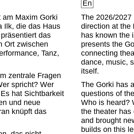
En
nt am Maxim Gorki
The 2026/2027 s
 Ilk, die das Haus
direction at th
 präsentiert das
has known the i
en Ort zwischen
presents the Go
Performance, Tanz,
connecting thea
dance, music, s
itself.
em zentrale Fragen
Wer spricht? Wer
The Gorki has a
s hat Sichtbarkeit
questions of th
en und neue
Who is heard? 
ran knüpft das
the theater has c
and brought new
builds on this l
n, das nicht