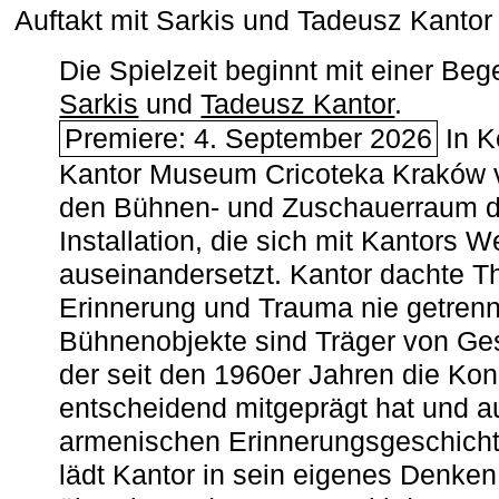
Auftakt mit Sarkis und Tadeusz Kanto
Die Spielzeit beginnt mit einer B
Sarkis
und
Tadeusz Kantor
.
Premiere: 4. September 2026
In K
Kantor Museum Cricoteka Kraków v
den Bühnen- und Zuschauerraum de
Installation, die sich mit Kantors W
auseinandersetzt. Kantor dachte The
Erinnerung und Trauma nie getrenn
Bühnenobjekte sind Träger von Ges
der seit den 1960er Jahren die Ko
entscheidend mitgeprägt hat und a
armenischen ­Erinnerungsgeschicht
lädt Kantor in sein eigenes Denken