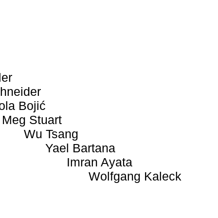
ler
hneider
ola Bojić
Meg Stuart
Wu Tsang
Yael Bartana
Imran Ayata
Wolfgang Kaleck