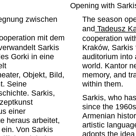
r
Opening with Sarki
egegnung zwischen
The season ope
and
Tadeusz Ka
ooperation mit dem
cooperation wit
erwandelt Sarkis
Kraków, Sarkis 
s Gorki in eine
auditorium into 
elt
world. Kantor n
ater, Objekt, Bild,
memory, and tra
t. Seine
within them.
chichte. Sarkis,
Sarkis, who has
nzeptkunst
since the 1960s
us einer
Armenian histor
e heraus arbeitet,
artistic languag
 ein. Von Sarkis
adopts the idea 