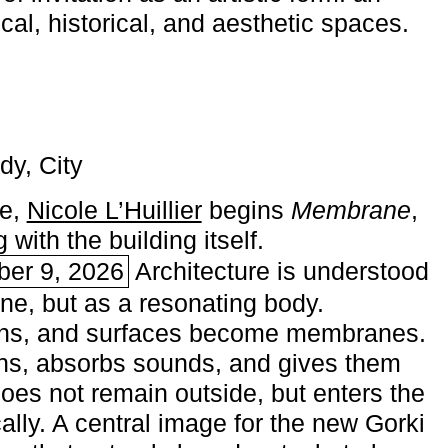
ical, historical, and aesthetic spaces.
dy, City
me,
Nicole L’Huillier
begins ­
Membrane
,
with the building itself.
ber 9, 2026
Architecture is understood
one, but as a resonating body.
ins, and surfaces become membranes.
ns, absorbs sounds, and gives them
does not remain outside, but enters the
ally. A central image for the new Gorki