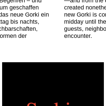
 Begehren – und
—and from the q
aum geschaffen
created nonethel
das neue Gorki ein
new Gorki is c
tag bis nachts,
midday until the
achbarschaften,
guests, neighbo
Formen der
encounter.