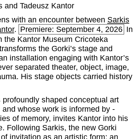
s and Tadeusz Kantor
ns with an encounter between
Sarkis
ntor
.
Premiere: September 4, 2026
In
h the ­Kantor Museum Cricoteka
transforms the Gorki’s stage and
an installation engaging with Kantor’s
ever separated theater, object, image,
uma. His stage objects carried history
 profoundly shaped conceptual art
 and whose work is informed by ­
ies of memory, invites Kantor into his
e. Following Sarkis, the new Gorki
of invitation as an artistic form: an