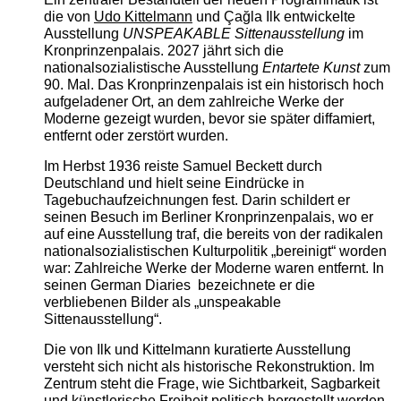
die von
Udo Kittelmann
und Çağla Ilk entwickelte
Ausstellung
UNSPEAKABLE Sittenausstellung
im
Kronprinzenpalais. 2027 jährt sich die
nationalsozialistische Ausstellung
Entartete Kunst
zum
90. Mal. Das Kronprinzenpalais ist ein historisch hoch
aufgeladener Ort, an dem zahlreiche Werke der
Moderne gezeigt wurden, bevor sie später diffamiert,
entfernt oder zerstört wurden.
Im Herbst 1936 reiste Samuel Beckett durch
Deutschland und hielt seine Eindrücke in
Tagebuchaufzeichnungen fest. Darin schildert er
seinen Besuch im Berliner Kronprinzenpalais, wo er
auf eine Ausstellung traf, die bereits von der radikalen
nationalsozialistischen Kulturpolitik „bereinigt“ worden
war: Zahlreiche Werke der Moderne waren entfernt. In
seinen German Diaries bezeichnete er die
verbliebenen Bilder als „unspeakable
Sittenausstellung“.
Die von Ilk und Kittelmann kuratierte Ausstellung
versteht sich nicht als historische Rekonstruktion. Im
Zentrum steht die Frage, wie Sichtbarkeit, Sagbarkeit
und künstlerische Freiheit politisch hergestellt werden