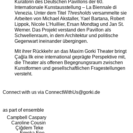
Kuratorin des Deutschen Pavillons der 60.
Internationale Kunstausstellung – La Biennale di
Venezia. Unter dem Titel
Thresholds
versammelte sie
Arbeiten von Michael Akstaller, Yael Bartana, Robert
Lippok, Nicole L’Huillier, Ersan Mondtag und Jan St.
Werner. Das Projekt verstand den Pavillon als
Schwellenraum, in dem Architektur und politische
Gegenwart ineinander übergingen.
Mit ihrer Rückkehr an das Maxim Gorki Theater bringt
Çağla Ilk eine international geprägte Perspektive mit,
die Theater als offenen Begegnungsraum zwischen
Kunstformen und gesellschaftlichen Fragestellungen
versteht.
Connect with us via
ConnectWithUs@gorki.de
as part of ensemble
Campbell Caspary
Caroline Cousin
Çiğdem Teke
Emeka Ene