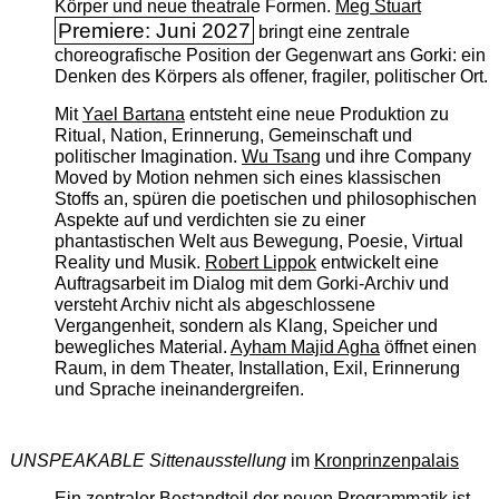
Körper und neue theatrale Formen.
Meg Stuart
Premiere: Juni 2027
bringt eine zentrale
choreografische Position der Gegenwart ans Gorki: ein
Denken des Körpers als offener, fragiler, politischer Ort.
Mit
Yael Bartana
entsteht eine neue Produktion zu
Ritual, Nation, Erinnerung, Gemeinschaft und
politischer Imagination.
Wu Tsang
und ihre Company
Moved by Motion nehmen sich eines klassischen
Stoffs an, spüren die poetischen und philosophischen
Aspekte auf und verdichten sie zu einer
phantastischen Welt aus Bewegung, Poesie, Virtual
Reality und Musik.
Robert Lippok
entwickelt eine
Auftragsarbeit im Dialog mit dem Gorki-Archiv und
versteht Archiv nicht als abgeschlossene
Vergangenheit, sondern als Klang, Speicher und
bewegliches Material.
Ayham Majid Agha
öffnet einen
Raum, in dem Theater, Installation, Exil, Erinnerung
und Sprache ineinandergreifen.
UNSPEAKABLE Sittenausstellung
im
Kronprinzenpalais
Ein zentraler Bestandteil der neuen Programmatik ist