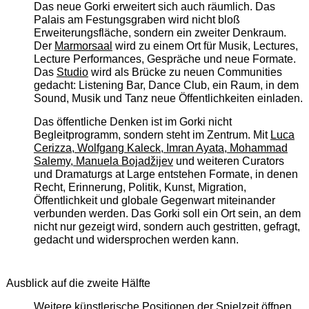
Das neue Gorki erweitert sich auch räumlich. Das
Palais am Festungsgraben wird nicht bloß
Erweiterungsfläche, sondern ein zweiter Denkraum.
Der
Marmorsaal
wird zu einem Ort für Musik, Lectures,
Lecture Performances, Gespräche und neue Formate.
Das
Studio
wird als Brücke zu neuen Communities
gedacht: Listening Bar, Dance Club, ein Raum, in dem
Sound, Musik und Tanz neue Öffentlichkeiten einladen.
Das öffentliche Denken ist im Gorki nicht
Begleitprogramm, sondern steht im Zentrum. Mit
Luca
Cerizza, Wolfgang Kaleck, Imran Ayata, Mohammad
Salemy, Manuela Bojadžijev
und weiteren Curators
und Dramaturgs at Large entstehen Formate, in denen
Recht, Erinnerung, Politik, Kunst, Migration,
Öffentlichkeit und globale Gegenwart miteinander
verbunden werden. Das Gorki soll ein Ort sein, an dem
nicht nur gezeigt wird, sondern auch gestritten, gefragt,
gedacht und widersprochen werden kann.
Ausblick auf die zweite Hälfte
Weitere künstlerische Positionen der Spielzeit öffnen