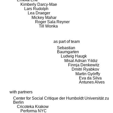
Kimberly Darcy-Mae
Lars Rudolph
Lea Draeger
Mickey Mahar
Roger Sala Reyner
Till Wonka
as part of team
Sebastian
Baumgarten
Ludwig Haugk
Misal Adnan Yıldız
Finnja Denkewitz
Dmitri Ryabkov
Martin Györffy
Eva da Silva
Antunes Alves
with partners
Center for Social Critique der Humboldt Universität zu
Berlin
Cricoteka Krakow
Performa NYC