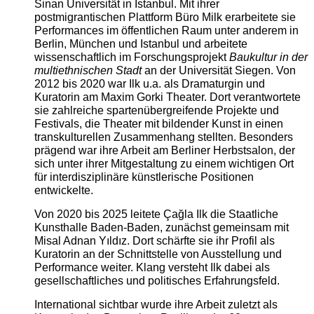
Sinan Universität in Istanbul. Mit ihrer
postmigrantischen Plattform Büro Milk erarbeitete sie
Performances im öffentlichen Raum unter anderem in
Berlin, München und Istanbul und arbeitete
wissenschaftlich im Forschungsprojekt
Baukultur in der
multiethnischen Stadt
an der Universität Siegen. Von
2012 bis 2020 war Ilk u.a. als Dramaturgin und
Kuratorin am Maxim Gorki Theater. Dort verantwortete
sie zahlreiche spartenübergreifende Projekte und
Festivals, die Theater mit bildender Kunst in einen
transkulturellen Zusammenhang stellten. Besonders
prägend war ihre Arbeit am Berliner Herbstsalon, der
sich unter ihrer Mitgestaltung zu einem wichtigen Ort
für interdisziplinäre künstlerische Positionen
entwickelte.
Von 2020 bis 2025 leitete Çağla Ilk die Staatliche
Kunsthalle Baden-Baden, zunächst gemeinsam mit
Misal Adnan Yıldız. Dort schärfte sie ihr Profil als
Kuratorin an der Schnittstelle von Ausstellung und
Performance weiter. Klang versteht Ilk dabei als
gesellschaftliches und politisches Erfahrungsfeld.
International sichtbar wurde ihre Arbeit zuletzt als