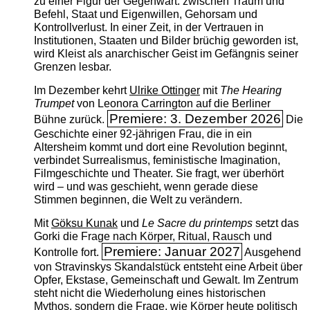
zu einer Figur der Gegenwart: zwischen Traum und
Befehl, Staat und Eigenwillen, Gehorsam und
Kontrollverlust. In einer Zeit, in der Vertrauen in
Institutionen, Staaten und Bilder brüchig geworden ist,
wird Kleist als anarchischer Geist im Gefängnis seiner
Grenzen lesbar.
Im Dezember kehrt
Ulrike Ottinger
mit
The ­Hearing
Trumpet
von Leonora Carrington auf die Berliner
Premiere: 3. Dezember 2026
Bühne zurück.
Die
Geschichte einer 92-jährigen Frau, die in ein
Altersheim kommt und dort eine Revolution beginnt,
verbindet Surrealismus, feministische Imagination,
Filmgeschichte und Theater. Sie fragt, wer überhört
wird – und was geschieht, wenn gerade diese
Stimmen beginnen, die Welt zu verändern.
Mit
Göksu Kunak
und
Le Sacre du printemps
setzt das
Gorki die Frage nach Körper, Ritual, Rausch und
Premiere: Januar 2027
Kontrolle fort.
Ausgehend
von Stravinskys Skandalstück entsteht eine Arbeit über
Opfer, Ekstase, Gemeinschaft und Gewalt. Im Zentrum
steht nicht die Wiederholung eines historischen
Mythos, sondern die Frage, wie Körper heute politisch