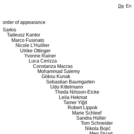
De
En
order of appearance
Sarkis
Tadeusz Kantor
Marco Fusinato
Nicole L’Huillier
Ulrike Ottinger
Yvonne Rainer
Luca Cerizza
Constanza Macras
Mohammad Salemy
Göksu Kunak
Sebastian Baumgarten
Udo Kittelmann
Theda Nilsson-Eicke
Leila Hekmat
Tamer Yiğit
Robert Lippok
Marie Schleef
Sandra Hüller
Tom Schneider
Nikola Bojić
Meg Stuart