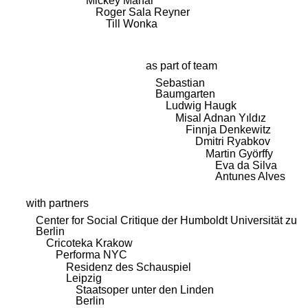
Mickey Mahar
Roger Sala Reyner
Till Wonka
as part of team
Sebastian
Baumgarten
Ludwig Haugk
Misal Adnan Yıldız
Finnja Denkewitz
Dmitri Ryabkov
Martin Györffy
Eva da Silva
Antunes Alves
with partners
Center for Social Critique der Humboldt Universität zu
Berlin
Cricoteka Krakow
Performa NYC
Residenz des Schauspiel
Leipzig
Staatsoper unter den Linden
Berlin