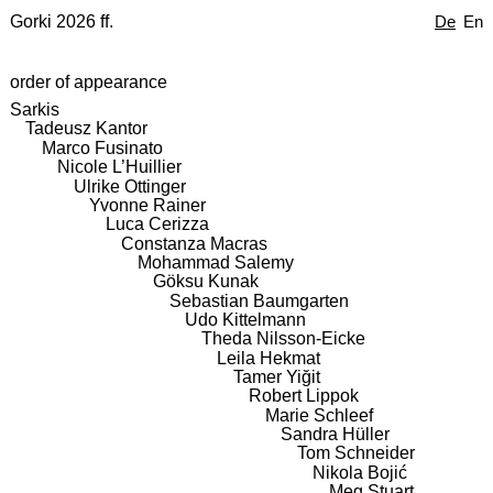
Gorki 2026 ff.
De
En
order of appearance
Sarkis
Tadeusz Kantor
Marco Fusinato
Nicole L’Huillier
Ulrike Ottinger
Yvonne Rainer
Luca Cerizza
Constanza Macras
Mohammad Salemy
Göksu Kunak
Sebastian Baumgarten
Udo Kittelmann
Theda Nilsson-Eicke
Leila Hekmat
Tamer Yiğit
Robert Lippok
Marie Schleef
Sandra Hüller
Tom Schneider
Nikola Bojić
Meg Stuart