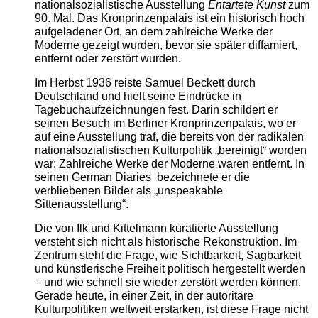
nationalsozialistische Ausstellung
Entartete Kunst
zum
90. Mal. Das Kronprinzenpalais ist ein historisch hoch
aufgeladener Ort, an dem zahlreiche Werke der
Moderne gezeigt wurden, bevor sie später diffamiert,
entfernt oder zerstört wurden.
Im Herbst 1936 reiste Samuel Beckett durch
Deutschland und hielt seine Eindrücke in
Tagebuchaufzeichnungen fest. Darin schildert er
seinen Besuch im Berliner Kronprinzenpalais, wo er
auf eine Ausstellung traf, die bereits von der radikalen
nationalsozialistischen Kulturpolitik „bereinigt“ worden
war: Zahlreiche Werke der Moderne waren entfernt. In
seinen German Diaries bezeichnete er die
verbliebenen Bilder als „unspeakable
Sittenausstellung“.
Die von Ilk und Kittelmann kuratierte Ausstellung
versteht sich nicht als historische Rekonstruktion. Im
Zentrum steht die Frage, wie Sichtbarkeit, Sagbarkeit
und künstlerische Freiheit politisch hergestellt werden
– und wie schnell sie wieder zerstört werden können.
Gerade heute, in einer Zeit, in der autoritäre
Kulturpolitiken weltweit erstarken, ist diese Frage nicht