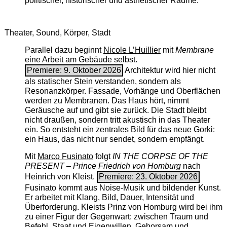
politischer, historischer und ästhetischer Räume.
Theater, Sound, Körper, Stadt
Parallel dazu beginnt
Nicole L’Huillier
mit ­
Membrane
eine Arbeit am Gebäude selbst.
Premiere: 9. Oktober 2026
Architektur wird hier nicht
als statischer Stein verstanden, sondern als
Resonanzkörper. Fassade, Vorhänge und Oberflächen
werden zu Membranen. Das Haus hört, nimmt
Geräusche auf und gibt sie zurück. Die Stadt bleibt
nicht draußen, sondern tritt akustisch in das Theater
ein. So entsteht ein zentrales Bild für das neue Gorki:
ein Haus, das nicht nur sendet, sondern empfängt.
Mit
Marco Fusinato
folgt
IN THE CORPSE OF THE
PRESENT – Prince Friedrich von Homburg
nach
Heinrich von Kleist.
Premiere: 23. Oktober 2026
Fusinato kommt aus Noise-Musik und bildender Kunst.
Er arbeitet mit Klang, Bild, Dauer, Intensität und
Überforderung. Kleists Prinz von Homburg wird bei ihm
zu einer Figur der Gegenwart: zwischen Traum und
Befehl, Staat und Eigenwillen, Gehorsam und