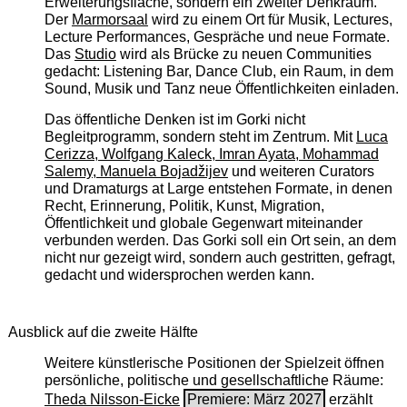
Erweiterungsfläche, sondern ein zweiter Denkraum.
Der
Marmorsaal
wird zu einem Ort für Musik, Lectures,
Lecture Performances, Gespräche und neue Formate.
Das
Studio
wird als Brücke zu neuen Communities
gedacht: Listening Bar, Dance Club, ein Raum, in dem
Sound, Musik und Tanz neue Öffentlichkeiten einladen.
Das öffentliche Denken ist im Gorki nicht
Begleitprogramm, sondern steht im Zentrum. Mit
Luca
Cerizza, Wolfgang Kaleck, Imran Ayata, Mohammad
Salemy, Manuela Bojadžijev
und weiteren Curators
und Dramaturgs at Large entstehen Formate, in denen
Recht, Erinnerung, Politik, Kunst, Migration,
Öffentlichkeit und globale Gegenwart miteinander
verbunden werden. Das Gorki soll ein Ort sein, an dem
nicht nur gezeigt wird, sondern auch gestritten, gefragt,
gedacht und widersprochen werden kann.
Ausblick auf die zweite Hälfte
Weitere künstlerische Positionen der Spielzeit öffnen
persönliche, politische und gesellschaftliche Räume:
Theda Nilsson-Eicke
Premiere: März 2027
erzählt