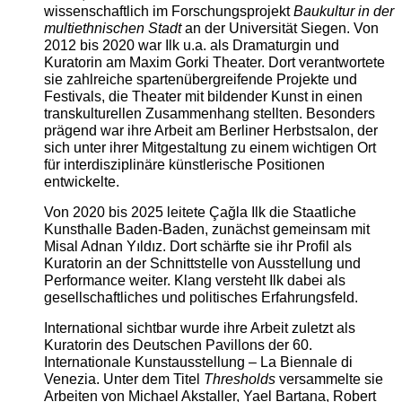
wissenschaftlich im Forschungsprojekt
Baukultur in der
multiethnischen Stadt
an der Universität Siegen. Von
2012 bis 2020 war Ilk u.a. als Dramaturgin und
Kuratorin am Maxim Gorki Theater. Dort verantwortete
sie zahlreiche spartenübergreifende Projekte und
Festivals, die Theater mit bildender Kunst in einen
transkulturellen Zusammenhang stellten. Besonders
prägend war ihre Arbeit am Berliner Herbstsalon, der
sich unter ihrer Mitgestaltung zu einem wichtigen Ort
für interdisziplinäre künstlerische Positionen
entwickelte.
Von 2020 bis 2025 leitete Çağla Ilk die Staatliche
Kunsthalle Baden-Baden, zunächst gemeinsam mit
Misal Adnan Yıldız. Dort schärfte sie ihr Profil als
Kuratorin an der Schnittstelle von Ausstellung und
Performance weiter. Klang versteht Ilk dabei als
gesellschaftliches und politisches Erfahrungsfeld.
International sichtbar wurde ihre Arbeit zuletzt als
Kuratorin des Deutschen Pavillons der 60.
Internationale Kunstausstellung – La Biennale di
Venezia. Unter dem Titel
Thresholds
versammelte sie
Arbeiten von Michael Akstaller, Yael Bartana, Robert