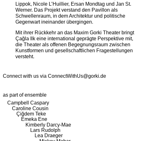
Lippok, Nicole L’Huillier, Ersan Mondtag und Jan St.
Werner. Das Projekt verstand den Pavillon als
Schwellenraum, in dem Architektur und politische
Gegenwart ineinander übergingen.
Mit ihrer Rückkehr an das Maxim Gorki Theater bringt
Çağla Ilk eine international geprägte Perspektive mit,
die Theater als offenen Begegnungsraum zwischen
Kunstformen und gesellschaftlichen Fragestellungen
versteht.
Connect with us via
ConnectWithUs@gorki.de
as part of ensemble
Campbell Caspary
Caroline Cousin
Çiğdem Teke
Emeka Ene
Kimberly Darcy-Mae
Lars Rudolph
Lea Draeger