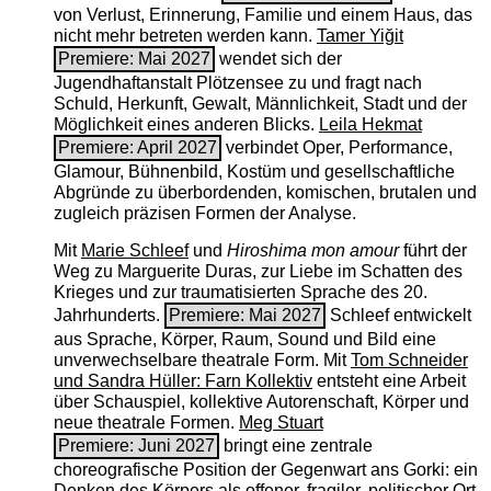
von Verlust, Erinnerung, Familie und einem Haus, das
nicht mehr betreten werden kann.
Tamer Yiğit
Premiere: Mai 2027
wendet sich der
Jugendhaftanstalt Plötzensee zu und fragt nach
Schuld, Herkunft, Gewalt, Männlichkeit, Stadt und der
Möglichkeit eines anderen Blicks.
Leila Hekmat
Premiere: April 2027
verbindet Oper, Performance,
Glamour, Bühnenbild, Kostüm und gesellschaftliche
Abgründe zu überbordenden, komischen, brutalen und
zugleich präzisen Formen der Analyse.
Mit
Marie Schleef
und
Hiroshima mon amour
führt der
Weg zu Marguerite Duras, zur Liebe im Schatten des
Krieges und zur traumatisierten Sprache des 20.
Jahrhunderts.
Premiere: Mai 2027
Schleef entwickelt
aus Sprache, Körper, Raum, Sound und Bild eine
unverwechselbare theatrale Form. Mit
Tom Schneider
und Sandra Hüller: Farn Kollektiv
entsteht eine Arbeit
über Schauspiel, kollektive Autorenschaft, Körper und
neue theatrale Formen.
Meg Stuart
Premiere: Juni 2027
bringt eine zentrale
choreografische Position der Gegenwart ans Gorki: ein
Denken des Körpers als offener, fragiler, politischer Ort.