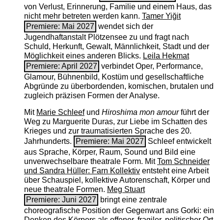
von Verlust, Erinnerung, Familie und einem Haus, das
nicht mehr betreten werden kann.
Tamer Yiğit
Premiere: Mai 2027
wendet sich der
Jugendhaftanstalt Plötzensee zu und fragt nach
Schuld, Herkunft, Gewalt, Männlichkeit, Stadt und der
Möglichkeit eines anderen Blicks.
Leila Hekmat
Premiere: April 2027
verbindet Oper, Performance,
Glamour, Bühnenbild, Kostüm und gesellschaftliche
Abgründe zu überbordenden, komischen, brutalen und
zugleich präzisen Formen der Analyse.
Mit
Marie Schleef
und
Hiroshima mon amour
führt der
Weg zu Marguerite Duras, zur Liebe im Schatten des
Krieges und zur traumatisierten Sprache des 20.
Jahrhunderts.
Premiere: Mai 2027
Schleef entwickelt
aus Sprache, Körper, Raum, Sound und Bild eine
unverwechselbare theatrale Form. Mit
Tom Schneider
und Sandra Hüller: Farn Kollektiv
entsteht eine Arbeit
über Schauspiel, kollektive Autorenschaft, Körper und
neue theatrale Formen.
Meg Stuart
Premiere: Juni 2027
bringt eine zentrale
choreografische Position der Gegenwart ans Gorki: ein
Denken des Körpers als offener, fragiler, politischer Ort.