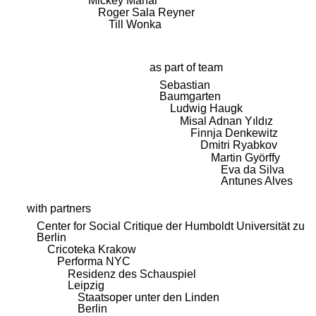
Mickey Mahar
Roger Sala Reyner
Till Wonka
as part of team
Sebastian
Baumgarten
Ludwig Haugk
Misal Adnan Yıldız
Finnja Denkewitz
Dmitri Ryabkov
Martin Györffy
Eva da Silva
Antunes Alves
with partners
Center for Social Critique der Humboldt Universität zu
Berlin
Cricoteka Krakow
Performa NYC
Residenz des Schauspiel
Leipzig
Staatsoper unter den Linden
Berlin