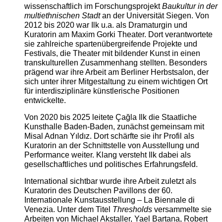
wissenschaftlich im Forschungsprojekt
Baukultur in der
multiethnischen Stadt
an der Universität Siegen. Von
2012 bis 2020 war Ilk u.a. als Dramaturgin und
Kuratorin am Maxim Gorki Theater. Dort verantwortete
sie zahlreiche spartenübergreifende Projekte und
Festivals, die Theater mit bildender Kunst in einen
transkulturellen Zusammenhang stellten. Besonders
prägend war ihre Arbeit am Berliner Herbstsalon, der
sich unter ihrer Mitgestaltung zu einem wichtigen Ort
für interdisziplinäre künstlerische Positionen
entwickelte.
Von 2020 bis 2025 leitete Çağla Ilk die Staatliche
Kunsthalle Baden-Baden, zunächst gemeinsam mit
Misal Adnan Yıldız. Dort schärfte sie ihr Profil als
Kuratorin an der Schnittstelle von Ausstellung und
Performance weiter. Klang versteht Ilk dabei als
gesellschaftliches und politisches Erfahrungsfeld.
International sichtbar wurde ihre Arbeit zuletzt als
Kuratorin des Deutschen Pavillons der 60.
Internationale Kunstausstellung – La Biennale di
Venezia. Unter dem Titel
Thresholds
versammelte sie
Arbeiten von Michael Akstaller, Yael Bartana, Robert