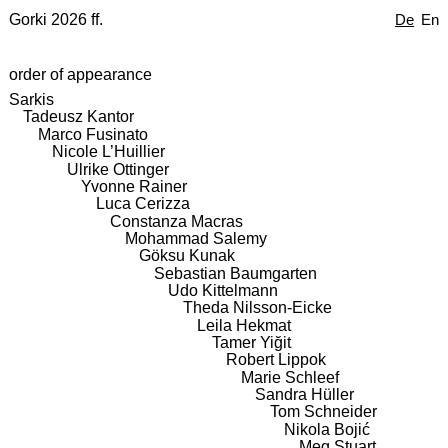
Gorki 2026 ff.
De
En
order of appearance
Sarkis
Tadeusz Kantor
Marco Fusinato
Nicole L’Huillier
Ulrike Ottinger
Yvonne Rainer
Luca Cerizza
Constanza Macras
Mohammad Salemy
Göksu Kunak
Sebastian Baumgarten
Udo Kittelmann
Theda Nilsson-Eicke
Leila Hekmat
Tamer Yiğit
Robert Lippok
Marie Schleef
Sandra Hüller
Tom Schneider
Nikola Bojić
Meg Stuart