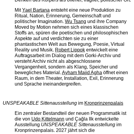
Mit
Yael Bartana
entsteht eine neue Produktion zu
Ritual, Nation, Erinnerung, Gemeinschaft und
politischer Imagination.
Wu Tsang
und ihre Company
Moved by Motion nehmen sich eines klassischen
Stoffs an, spüren die poetischen und philosophischen
Aspekte auf und verdichten sie zu einer
phantastischen Welt aus Bewegung, Poesie, Virtual
Reality und Musik.
Robert Lippok
entwickelt eine
Auftragsarbeit im Dialog mit dem Gorki-Archiv und
versteht Archiv nicht als abgeschlossene
Vergangenheit, sondern als Klang, Speicher und
bewegliches Material.
Ayham Majid Agha
öffnet einen
Raum, in dem Theater, Installation, Exil, Erinnerung
und Sprache ineinandergreifen.
UNSPEAKABLE Sittenausstellung
im
Kronprinzenpalais
Ein zentraler Bestandteil der neuen Programmatik ist
die von
Udo Kittelmann
und Çağla Ilk entwickelte
Ausstellung
UNSPEAKABLE Sittenausstellung
im
Kronprinzenpalais. 2027 jährt sich die