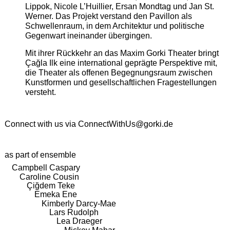
Lippok, Nicole L’Huillier, Ersan Mondtag und Jan St.
Werner. Das Projekt verstand den Pavillon als
Schwellenraum, in dem Architektur und politische
Gegenwart ineinander übergingen.
Mit ihrer Rückkehr an das Maxim Gorki Theater bringt
Çağla Ilk eine international geprägte Perspektive mit,
die Theater als offenen Begegnungsraum zwischen
Kunstformen und gesellschaftlichen Fragestellungen
versteht.
Connect with us via
ConnectWithUs@gorki.de
as part of ensemble
Campbell Caspary
Caroline Cousin
Çiğdem Teke
Emeka Ene
Kimberly Darcy-Mae
Lars Rudolph
Lea Draeger