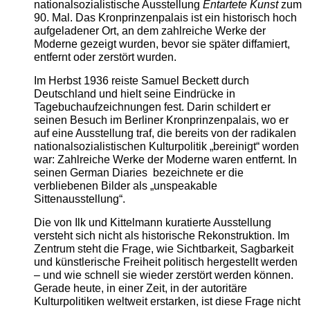
nationalsozialistische Ausstellung
Entartete Kunst
zum
90. Mal. Das Kronprinzenpalais ist ein historisch hoch
aufgeladener Ort, an dem zahlreiche Werke der
Moderne gezeigt wurden, bevor sie später diffamiert,
entfernt oder zerstört wurden.
Im Herbst 1936 reiste Samuel Beckett durch
Deutschland und hielt seine Eindrücke in
Tagebuchaufzeichnungen fest. Darin schildert er
seinen Besuch im Berliner Kronprinzenpalais, wo er
auf eine Ausstellung traf, die bereits von der radikalen
nationalsozialistischen Kulturpolitik „bereinigt“ worden
war: Zahlreiche Werke der Moderne waren entfernt. In
seinen German Diaries bezeichnete er die
verbliebenen Bilder als „unspeakable
Sittenausstellung“.
Die von Ilk und Kittelmann kuratierte Ausstellung
versteht sich nicht als historische Rekonstruktion. Im
Zentrum steht die Frage, wie Sichtbarkeit, Sagbarkeit
und künstlerische Freiheit politisch hergestellt werden
– und wie schnell sie wieder zerstört werden können.
Gerade heute, in einer Zeit, in der autoritäre
Kulturpolitiken weltweit erstarken, ist diese Frage nicht