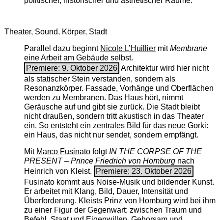
politischer, historischer und ästhetischer Räume.
Theater, Sound, Körper, Stadt
Parallel dazu beginnt
Nicole L’Huillier
mit ­
Membrane
eine Arbeit am Gebäude selbst.
Premiere: 9. Oktober 2026
Architektur wird hier nicht
als statischer Stein verstanden, sondern als
Resonanzkörper. Fassade, Vorhänge und Oberflächen
werden zu Membranen. Das Haus hört, nimmt
Geräusche auf und gibt sie zurück. Die Stadt bleibt
nicht draußen, sondern tritt akustisch in das Theater
ein. So entsteht ein zentrales Bild für das neue Gorki:
ein Haus, das nicht nur sendet, sondern empfängt.
Mit
Marco Fusinato
folgt
IN THE CORPSE OF THE
PRESENT – Prince Friedrich von Homburg
nach
Heinrich von Kleist.
Premiere: 23. Oktober 2026
Fusinato kommt aus Noise-Musik und bildender Kunst.
Er arbeitet mit Klang, Bild, Dauer, Intensität und
Überforderung. Kleists Prinz von Homburg wird bei ihm
zu einer Figur der Gegenwart: zwischen Traum und
Befehl, Staat und Eigenwillen, Gehorsam und