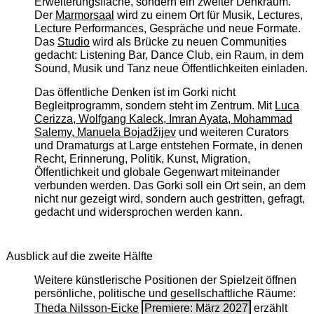
Erweiterungsfläche, sondern ein zweiter Denkraum.
Der
Marmorsaal
wird zu einem Ort für Musik, Lectures,
Lecture Performances, Gespräche und neue Formate.
Das
Studio
wird als Brücke zu neuen Communities
gedacht: Listening Bar, Dance Club, ein Raum, in dem
Sound, Musik und Tanz neue Öffentlichkeiten einladen.
Das öffentliche Denken ist im Gorki nicht
Begleitprogramm, sondern steht im Zentrum. Mit
Luca
Cerizza, Wolfgang Kaleck, Imran Ayata, Mohammad
Salemy, Manuela Bojadžijev
und weiteren Curators
und Dramaturgs at Large entstehen Formate, in denen
Recht, Erinnerung, Politik, Kunst, Migration,
Öffentlichkeit und globale Gegenwart miteinander
verbunden werden. Das Gorki soll ein Ort sein, an dem
nicht nur gezeigt wird, sondern auch gestritten, gefragt,
gedacht und widersprochen werden kann.
Ausblick auf die zweite Hälfte
Weitere künstlerische Positionen der Spielzeit öffnen
persönliche, politische und gesellschaftliche Räume:
Theda Nilsson-Eicke
Premiere: März 2027
erzählt