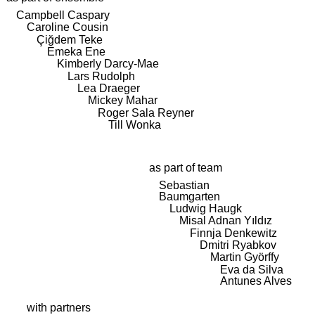
Campbell Caspary
Caroline Cousin
Çiğdem Teke
Emeka Ene
Kimberly Darcy-Mae
Lars Rudolph
Lea Draeger
Mickey Mahar
Roger Sala Reyner
Till Wonka
as part of team
Sebastian
Baumgarten
Ludwig Haugk
Misal Adnan Yıldız
Finnja Denkewitz
Dmitri Ryabkov
Martin Györffy
Eva da Silva
Antunes Alves
with partners