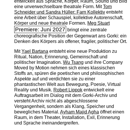
entwickelt aus Sprache, Körper, Raum, Sound und Bild
eine unverwechselbare theatrale Form. Mit
Tom
Schneider und Sandra Hüller: Farn Kollektiv
entsteht
eine Arbeit über Schauspiel, kollektive Autorenschaft,
Körper und neue theatrale Formen.
Meg Stuart
Premiere: Juni 2027
bringt eine zentrale
choreografische Position der Gegenwart ans Gorki: ein
Denken des Körpers als offener, fragiler, politischer Ort.
Mit
Yael Bartana
entsteht eine neue Produktion zu
Ritual, Nation, Erinnerung, Gemeinschaft und
politischer Imagination.
Wu Tsang
und ihre Company
Moved by Motion nehmen sich eines klassischen
Stoffs an, spüren die poetischen und philosophischen
Aspekte auf und verdichten sie zu einer
phantastischen Welt aus Bewegung, Poesie, Virtual
Reality und Musik.
Robert Lippok
entwickelt eine
Auftragsarbeit im Dialog mit dem Gorki-Archiv und
versteht Archiv nicht als abgeschlossene
Vergangenheit, sondern als Klang, Speicher und
bewegliches Material.
Ayham Majid Agha
öffnet einen
Raum, in dem Theater, Installation, Exil, Erinnerung
und Sprache ineinandergreifen.