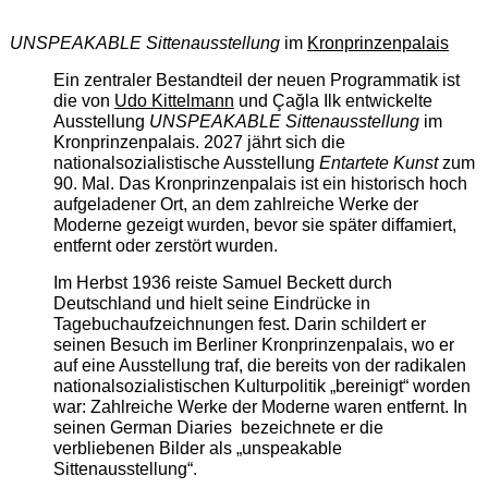
UNSPEAKABLE Sittenausstellung
im
Kronprinzenpalais
Ein zentraler Bestandteil der neuen Programmatik ist
die von
Udo Kittelmann
und Çağla Ilk entwickelte
Ausstellung
UNSPEAKABLE Sittenausstellung
im
Kronprinzenpalais. 2027 jährt sich die
nationalsozialistische Ausstellung
Entartete Kunst
zum
90. Mal. Das Kronprinzenpalais ist ein historisch hoch
aufgeladener Ort, an dem zahlreiche Werke der
Moderne gezeigt wurden, bevor sie später diffamiert,
entfernt oder zerstört wurden.
Im Herbst 1936 reiste Samuel Beckett durch
Deutschland und hielt seine Eindrücke in
Tagebuchaufzeichnungen fest. Darin schildert er
seinen Besuch im Berliner Kronprinzenpalais, wo er
auf eine Ausstellung traf, die bereits von der radikalen
nationalsozialistischen Kulturpolitik „bereinigt“ worden
war: Zahlreiche Werke der Moderne waren entfernt. In
seinen German Diaries bezeichnete er die
verbliebenen Bilder als „unspeakable
Sittenausstellung“.