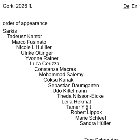
Gorki 2026 ff.
De
En
order of appearance
Sarkis
Tadeusz Kantor
Marco Fusinato
Nicole L’Huillier
Ulrike Ottinger
Yvonne Rainer
Luca Cerizza
Constanza Macras
Mohammad Salemy
Göksu Kunak
Sebastian Baumgarten
Udo Kittelmann
Theda Nilsson-Eicke
Leila Hekmat
Tamer Yiğit
Robert Lippok
Marie Schleef
Sandra Hüller