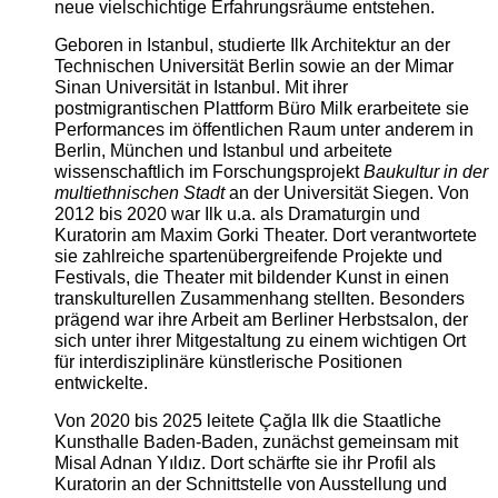
neue vielschichtige Erfahrungsräume entstehen.
Geboren in Istanbul, studierte Ilk Architektur an der
Technischen Universität Berlin sowie an der Mimar
Sinan Universität in Istanbul. Mit ihrer
postmigrantischen Plattform Büro Milk erarbeitete sie
Performances im öffentlichen Raum unter anderem in
Berlin, München und Istanbul und arbeitete
wissenschaftlich im Forschungsprojekt
Baukultur in der
multiethnischen Stadt
an der Universität Siegen. Von
2012 bis 2020 war Ilk u.a. als Dramaturgin und
Kuratorin am Maxim Gorki Theater. Dort verantwortete
sie zahlreiche spartenübergreifende Projekte und
Festivals, die Theater mit bildender Kunst in einen
transkulturellen Zusammenhang stellten. Besonders
prägend war ihre Arbeit am Berliner Herbstsalon, der
sich unter ihrer Mitgestaltung zu einem wichtigen Ort
für interdisziplinäre künstlerische Positionen
entwickelte.
Von 2020 bis 2025 leitete Çağla Ilk die Staatliche
Kunsthalle Baden-Baden, zunächst gemeinsam mit
Misal Adnan Yıldız. Dort schärfte sie ihr Profil als
Kuratorin an der Schnittstelle von Ausstellung und