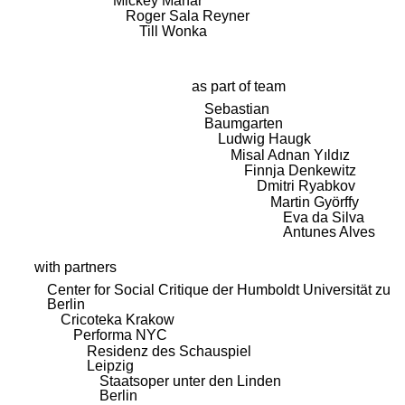
Mickey Mahar
Roger Sala Reyner
Till Wonka
as part of team
Sebastian
Baumgarten
Ludwig Haugk
Misal Adnan Yıldız
Finnja Denkewitz
Dmitri Ryabkov
Martin Györffy
Eva da Silva
Antunes Alves
with partners
Center for Social Critique der Humboldt Universität zu
Berlin
Cricoteka Krakow
Performa NYC
Residenz des Schauspiel
Leipzig
Staatsoper unter den Linden
Berlin