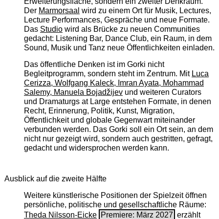
Erweiterungsfläche, sondern ein zweiter Denkraum.
Der
Marmorsaal
wird zu einem Ort für Musik, Lectures,
Lecture Performances, Gespräche und neue Formate.
Das
Studio
wird als Brücke zu neuen Communities
gedacht: Listening Bar, Dance Club, ein Raum, in dem
Sound, Musik und Tanz neue Öffentlichkeiten einladen.
Das öffentliche Denken ist im Gorki nicht
Begleitprogramm, sondern steht im Zentrum. Mit
Luca
Cerizza, Wolfgang Kaleck, Imran Ayata, Mohammad
Salemy, Manuela Bojadžijev
und weiteren Curators
und Dramaturgs at Large entstehen Formate, in denen
Recht, Erinnerung, Politik, Kunst, Migration,
Öffentlichkeit und globale Gegenwart miteinander
verbunden werden. Das Gorki soll ein Ort sein, an dem
nicht nur gezeigt wird, sondern auch gestritten, gefragt,
gedacht und widersprochen werden kann.
Ausblick auf die zweite Hälfte
Weitere künstlerische Positionen der Spielzeit öffnen
persönliche, politische und gesellschaftliche Räume:
Theda Nilsson-Eicke
Premiere: März 2027
erzählt