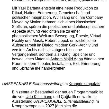
Mit
Yael Bartana
entsteht eine neue Produktion zu
Ritual, Nation, Erinnerung, Gemeinschaft und
politischer Imagination.
Wu Tsang
und ihre Company
Moved by Motion nehmen sich eines klassischen
Stoffs an, spüren die poetischen und philosophischen
Aspekte auf und verdichten sie zu einer
phantastischen Welt aus Bewegung, Poesie, Virtual
Reality und Musik.
Robert Lippok
entwickelt eine
Auftragsarbeit im Dialog mit dem Gorki-Archiv und
versteht Archiv nicht als abgeschlossene
Vergangenheit, sondern als Klang, Speicher und
bewegliches Material.
Ayham Majid Agha
öffnet einen
Raum, in dem Theater, Installation, Exil, Erinnerung
und Sprache ineinandergreifen.
UNSPEAKABLE Sittenausstellung
im
Kronprinzenpalais
Ein zentraler Bestandteil der neuen Programmatik ist
die von
Udo Kittelmann
und Çağla Ilk entwickelte
Ausstellung
UNSPEAKABLE Sittenausstellung
im
Kronprinzenpalais. 2027 jährt sich die