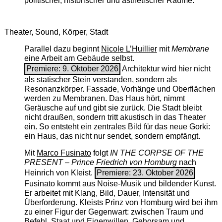
politischer, historischer und ästhetischer Räume.
Theater, Sound, Körper, Stadt
Parallel dazu beginnt
Nicole L’Huillier
mit ­
Membrane
eine Arbeit am Gebäude selbst.
Premiere: 9. Oktober 2026
Architektur wird hier nicht
als statischer Stein verstanden, sondern als
Resonanzkörper. Fassade, Vorhänge und Oberflächen
werden zu Membranen. Das Haus hört, nimmt
Geräusche auf und gibt sie zurück. Die Stadt bleibt
nicht draußen, sondern tritt akustisch in das Theater
ein. So entsteht ein zentrales Bild für das neue Gorki:
ein Haus, das nicht nur sendet, sondern empfängt.
Mit
Marco Fusinato
folgt
IN THE CORPSE OF THE
PRESENT – Prince Friedrich von Homburg
nach
Heinrich von Kleist.
Premiere: 23. Oktober 2026
Fusinato kommt aus Noise-Musik und bildender Kunst.
Er arbeitet mit Klang, Bild, Dauer, Intensität und
Überforderung. Kleists Prinz von Homburg wird bei ihm
zu einer Figur der Gegenwart: zwischen Traum und
Befehl, Staat und Eigenwillen, Gehorsam und