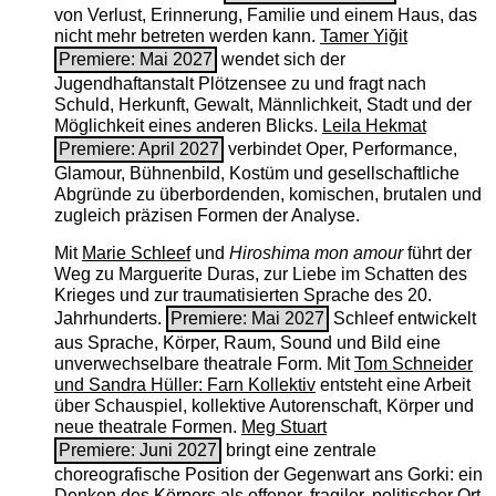
von Verlust, Erinnerung, Familie und einem Haus, das
nicht mehr betreten werden kann.
Tamer Yiğit
Premiere: Mai 2027
wendet sich der
Jugendhaftanstalt Plötzensee zu und fragt nach
Schuld, Herkunft, Gewalt, Männlichkeit, Stadt und der
Möglichkeit eines anderen Blicks.
Leila Hekmat
Premiere: April 2027
verbindet Oper, Performance,
Glamour, Bühnenbild, Kostüm und gesellschaftliche
Abgründe zu überbordenden, komischen, brutalen und
zugleich präzisen Formen der Analyse.
Mit
Marie Schleef
und
Hiroshima mon amour
führt der
Weg zu Marguerite Duras, zur Liebe im Schatten des
Krieges und zur traumatisierten Sprache des 20.
Jahrhunderts.
Premiere: Mai 2027
Schleef entwickelt
aus Sprache, Körper, Raum, Sound und Bild eine
unverwechselbare theatrale Form. Mit
Tom Schneider
und Sandra Hüller: Farn Kollektiv
entsteht eine Arbeit
über Schauspiel, kollektive Autorenschaft, Körper und
neue theatrale Formen.
Meg Stuart
Premiere: Juni 2027
bringt eine zentrale
choreografische Position der Gegenwart ans Gorki: ein
Denken des Körpers als offener, fragiler, politischer Ort.