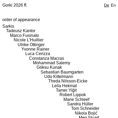
Gorki 2026 ff.
De
En
order of appearance
Sarkis
Tadeusz Kantor
Marco Fusinato
Nicole L’Huillier
Ulrike Ottinger
Yvonne Rainer
Luca Cerizza
Constanza Macras
Mohammad Salemy
Göksu Kunak
Sebastian Baumgarten
Udo Kittelmann
Theda Nilsson-Eicke
Leila Hekmat
Tamer Yiğit
Robert Lippok
Marie Schleef
Sandra Hüller
Tom Schneider
Nikola Bojić
Meg Stuart