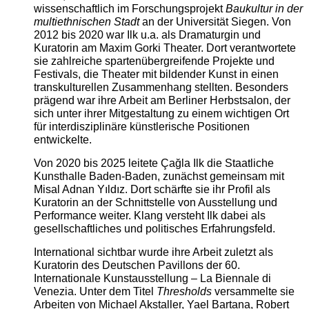
wissenschaftlich im Forschungsprojekt
Baukultur in der
multiethnischen Stadt
an der Universität Siegen. Von
2012 bis 2020 war Ilk u.a. als Dramaturgin und
Kuratorin am Maxim Gorki Theater. Dort verantwortete
sie zahlreiche spartenübergreifende Projekte und
Festivals, die Theater mit bildender Kunst in einen
transkulturellen Zusammenhang stellten. Besonders
prägend war ihre Arbeit am Berliner Herbstsalon, der
sich unter ihrer Mitgestaltung zu einem wichtigen Ort
für interdisziplinäre künstlerische Positionen
entwickelte.
Von 2020 bis 2025 leitete Çağla Ilk die Staatliche
Kunsthalle Baden-Baden, zunächst gemeinsam mit
Misal Adnan Yıldız. Dort schärfte sie ihr Profil als
Kuratorin an der Schnittstelle von Ausstellung und
Performance weiter. Klang versteht Ilk dabei als
gesellschaftliches und politisches Erfahrungsfeld.
International sichtbar wurde ihre Arbeit zuletzt als
Kuratorin des Deutschen Pavillons der 60.
Internationale Kunstausstellung – La Biennale di
Venezia. Unter dem Titel
Thresholds
versammelte sie
Arbeiten von Michael Akstaller, Yael Bartana, Robert