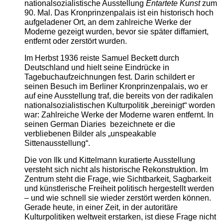
nationalsozialistische Ausstellung
Entartete Kunst
zum
90. Mal. Das Kronprinzenpalais ist ein historisch hoch
aufgeladener Ort, an dem zahlreiche Werke der
Moderne gezeigt wurden, bevor sie später diffamiert,
entfernt oder zerstört wurden.
Im Herbst 1936 reiste Samuel Beckett durch
Deutschland und hielt seine Eindrücke in
Tagebuchaufzeichnungen fest. Darin schildert er
seinen Besuch im Berliner Kronprinzenpalais, wo er
auf eine Ausstellung traf, die bereits von der radikalen
nationalsozialistischen Kulturpolitik „bereinigt“ worden
war: Zahlreiche Werke der Moderne waren entfernt. In
seinen German Diaries bezeichnete er die
verbliebenen Bilder als „unspeakable
Sittenausstellung“.
Die von Ilk und Kittelmann kuratierte Ausstellung
versteht sich nicht als historische Rekonstruktion. Im
Zentrum steht die Frage, wie Sichtbarkeit, Sagbarkeit
und künstlerische Freiheit politisch hergestellt werden
– und wie schnell sie wieder zerstört werden können.
Gerade heute, in einer Zeit, in der autoritäre
Kulturpolitiken weltweit erstarken, ist diese Frage nicht