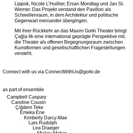
Lippok, Nicole L’Huillier, Ersan Mondtag und Jan St.
Werner. Das Projekt verstand den Pavillon als
Schwellenraum, in dem Architektur und politische
Gegenwart ineinander übergingen.
Mit ihrer Rückkehr an das Maxim Gorki Theater bringt
Çağla Ilk eine international geprägte Perspektive mit,
die Theater als offenen Begegnungsraum zwischen
Kunstformen und gesellschaftlichen Fragestellungen
versteht.
Connect with us via
ConnectWithUs@gorki.de
as part of ensemble
Campbell Caspary
Caroline Cousin
Çiğdem Teke
Emeka Ene
Kimberly Darcy-Mae
Lars Rudolph
Lea Draeger