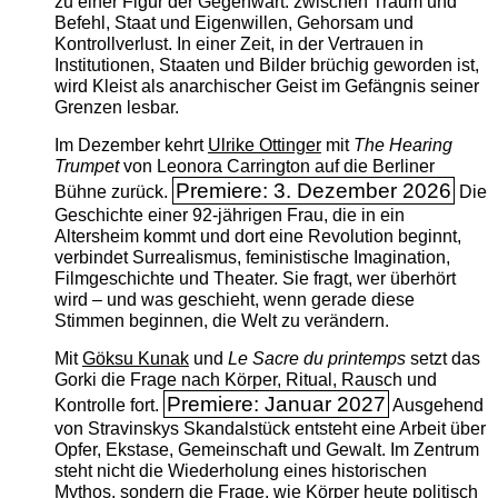
zu einer Figur der Gegenwart: zwischen Traum und
Befehl, Staat und Eigenwillen, Gehorsam und
Kontrollverlust. In einer Zeit, in der Vertrauen in
Institutionen, Staaten und Bilder brüchig geworden ist,
wird Kleist als anarchischer Geist im Gefängnis seiner
Grenzen lesbar.
Im Dezember kehrt
Ulrike Ottinger
mit
The ­Hearing
Trumpet
von Leonora Carrington auf die Berliner
Premiere: 3. Dezember 2026
Bühne zurück.
Die
Geschichte einer 92-jährigen Frau, die in ein
Altersheim kommt und dort eine Revolution beginnt,
verbindet Surrealismus, feministische Imagination,
Filmgeschichte und Theater. Sie fragt, wer überhört
wird – und was geschieht, wenn gerade diese
Stimmen beginnen, die Welt zu verändern.
Mit
Göksu Kunak
und
Le Sacre du printemps
setzt das
Gorki die Frage nach Körper, Ritual, Rausch und
Premiere: Januar 2027
Kontrolle fort.
Ausgehend
von Stravinskys Skandalstück entsteht eine Arbeit über
Opfer, Ekstase, Gemeinschaft und Gewalt. Im Zentrum
steht nicht die Wiederholung eines historischen
Mythos, sondern die Frage, wie Körper heute politisch