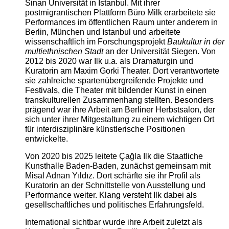
Sinan Universität in Istanbul. Mit ihrer
postmigrantischen Plattform Büro Milk erarbeitete sie
Performances im öffentlichen Raum unter anderem in
Berlin, München und Istanbul und arbeitete
wissenschaftlich im Forschungsprojekt
Baukultur in der
multiethnischen Stadt
an der Universität Siegen. Von
2012 bis 2020 war Ilk u.a. als Dramaturgin und
Kuratorin am Maxim Gorki Theater. Dort verantwortete
sie zahlreiche spartenübergreifende Projekte und
Festivals, die Theater mit bildender Kunst in einen
transkulturellen Zusammenhang stellten. Besonders
prägend war ihre Arbeit am Berliner Herbstsalon, der
sich unter ihrer Mitgestaltung zu einem wichtigen Ort
für interdisziplinäre künstlerische Positionen
entwickelte.
Von 2020 bis 2025 leitete Çağla Ilk die Staatliche
Kunsthalle Baden-Baden, zunächst gemeinsam mit
Misal Adnan Yıldız. Dort schärfte sie ihr Profil als
Kuratorin an der Schnittstelle von Ausstellung und
Performance weiter. Klang versteht Ilk dabei als
gesellschaftliches und politisches Erfahrungsfeld.
International sichtbar wurde ihre Arbeit zuletzt als