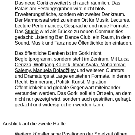
Das neue Gorki erweitert sich auch räumlich. Das
Palais am Festungsgraben wird nicht bloß
Erweiterungsfläche, sondern ein zweiter Denkraum.
Der
Marmorsaal
wird zu einem Ort für Musik, Lectures,
Lecture Performances, Gespräche und neue Formate.
Das
Studio
wird als Brücke zu neuen Communities
gedacht: Listening Bar, Dance Club, ein Raum, in dem
Sound, Musik und Tanz neue Öffentlichkeiten einladen.
Das öffentliche Denken ist im Gorki nicht
Begleitprogramm, sondern steht im Zentrum. Mit
Luca
Cerizza, Wolfgang Kaleck, Imran Ayata, Mohammad
Salemy, Manuela Bojadžijev
und weiteren Curators
und Dramaturgs at Large entstehen Formate, in denen
Recht, Erinnerung, Politik, Kunst, Migration,
Öffentlichkeit und globale Gegenwart miteinander
verbunden werden. Das Gorki soll ein Ort sein, an dem
nicht nur gezeigt wird, sondern auch gestritten, gefragt,
gedacht und widersprochen werden kann.
Ausblick auf die zweite Hälfte
Weitere künstlerische Positionen der Spielzeit öffnen