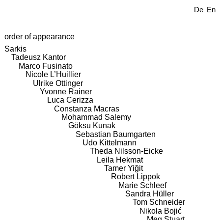
De
En
order of appearance
Sarkis
Tadeusz Kantor
Marco Fusinato
Nicole L’Huillier
Ulrike Ottinger
Yvonne Rainer
Luca Cerizza
Constanza Macras
Mohammad Salemy
Göksu Kunak
Sebastian Baumgarten
Udo Kittelmann
Theda Nilsson-Eicke
Leila Hekmat
Tamer Yiğit
Robert Lippok
Marie Schleef
Sandra Hüller
Tom Schneider
Nikola Bojić
Meg Stuart