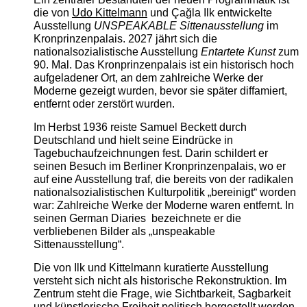
die von
Udo Kittelmann
und Çağla Ilk entwickelte
Ausstellung
UNSPEAKABLE Sittenausstellung
im
Kronprinzenpalais. 2027 jährt sich die
nationalsozialistische Ausstellung
Entartete Kunst
zum
90. Mal. Das Kronprinzenpalais ist ein historisch hoch
aufgeladener Ort, an dem zahlreiche Werke der
Moderne gezeigt wurden, bevor sie später diffamiert,
entfernt oder zerstört wurden.
Im Herbst 1936 reiste Samuel Beckett durch
Deutschland und hielt seine Eindrücke in
Tagebuchaufzeichnungen fest. Darin schildert er
seinen Besuch im Berliner Kronprinzenpalais, wo er
auf eine Ausstellung traf, die bereits von der radikalen
nationalsozialistischen Kulturpolitik „bereinigt“ worden
war: Zahlreiche Werke der Moderne waren entfernt. In
seinen German Diaries bezeichnete er die
verbliebenen Bilder als „unspeakable
Sittenausstellung“.
Die von Ilk und Kittelmann kuratierte Ausstellung
versteht sich nicht als historische Rekonstruktion. Im
Zentrum steht die Frage, wie Sichtbarkeit, Sagbarkeit
und künstlerische Freiheit politisch hergestellt werden