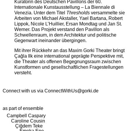
Kuratorin des Deutschen Pavillons der 60.
Internationale Kunstausstellung – La Biennale di
Venezia. Unter dem Titel
Thresholds
versammelte sie
Arbeiten von Michael Akstaller, Yael Bartana, Robert
Lippok, Nicole L’Huillier, Ersan Mondtag und Jan St.
Werner. Das Projekt verstand den Pavillon als
Schwellenraum, in dem Architektur und politische
Gegenwart ineinander übergingen.
Mit ihrer Rückkehr an das Maxim Gorki Theater bringt
Çağla Ilk eine international geprägte Perspektive mit,
die Theater als offenen Begegnungsraum zwischen
Kunstformen und gesellschaftlichen Fragestellungen
versteht.
Connect with us via
ConnectWithUs@gorki.de
as part of ensemble
Campbell Caspary
Caroline Cousin
Çiğdem Teke
Emeka Ene