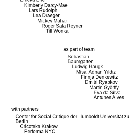
Kimberly Darcy-Mae
Lars Rudolph
Lea Draeger
Mickey Mahar
Roger Sala Reyner
Till Wonka
as part of team
Sebastian
Baumgarten
Ludwig Haugk
Misal Adnan Yıldız
Finnja Denkewitz
Dmitri Ryabkov
Martin Györffy
Eva da Silva
Antunes Alves
with partners
Center for Social Critique der Humboldt Universität zu
Berlin
Cricoteka Krakow
Performa NYC