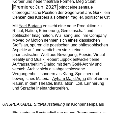
Körper und neue theatrale Formen.
Meg Stuart
Premiere: Juni 2027
bringt eine zentrale
choreografische Position der Gegenwart ans Gorki: ein
Denken des Körpers als offener, fragiler, politischer Ort.
Mit
Yael Bartana
entsteht eine neue Produktion zu
Ritual, Nation, Erinnerung, Gemeinschaft und
politischer Imagination.
Wu Tsang
und ihre Company
Moved by Motion nehmen sich eines klassischen
Stoffs an, spüren die poetischen und philosophischen
Aspekte auf und verdichten sie zu einer
phantastischen Welt aus Bewegung, Poesie, Virtual
Reality und Musik.
Robert Lippok
entwickelt eine
Auftragsarbeit im Dialog mit dem Gorki-Archiv und
versteht Archiv nicht als abgeschlossene
Vergangenheit, sondern als Klang, Speicher und
bewegliches Material.
Ayham Majid Agha
öffnet einen
Raum, in dem Theater, Installation, Exil, Erinnerung
und Sprache ineinandergreifen.
UNSPEAKABLE Sittenausstellung
im
Kronprinzenpalais
Ein zentraler Bestandteil der neuen Programmatik ist