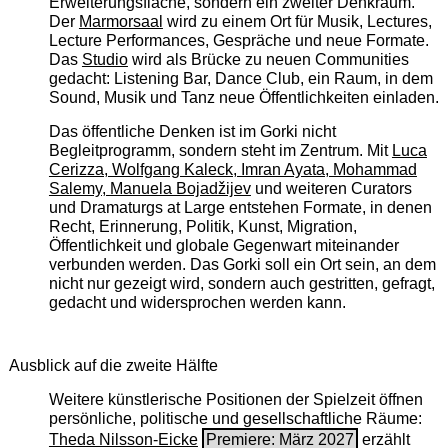
Erweiterungsfläche, sondern ein zweiter Denkraum.
Der
Marmorsaal
wird zu einem Ort für Musik, Lectures,
Lecture Performances, Gespräche und neue Formate.
Das
Studio
wird als Brücke zu neuen Communities
gedacht: Listening Bar, Dance Club, ein Raum, in dem
Sound, Musik und Tanz neue Öffentlichkeiten einladen.
Das öffentliche Denken ist im Gorki nicht
Begleitprogramm, sondern steht im Zentrum. Mit
Luca
Cerizza, Wolfgang Kaleck, Imran Ayata, Mohammad
Salemy, Manuela Bojadžijev
und weiteren Curators
und Dramaturgs at Large entstehen Formate, in denen
Recht, Erinnerung, Politik, Kunst, Migration,
Öffentlichkeit und globale Gegenwart miteinander
verbunden werden. Das Gorki soll ein Ort sein, an dem
nicht nur gezeigt wird, sondern auch gestritten, gefragt,
gedacht und widersprochen werden kann.
Ausblick auf die zweite Hälfte
Weitere künstlerische Positionen der Spielzeit öffnen
persönliche, politische und gesellschaftliche Räume:
Theda Nilsson-Eicke
Premiere: März 2027
erzählt