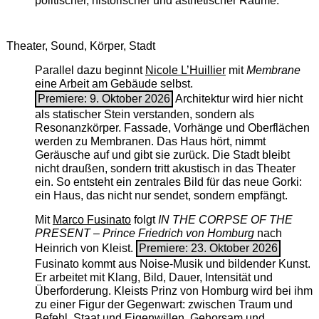
politischer, historischer und ästhetischer Räume.
Theater, Sound, Körper, Stadt
Parallel dazu beginnt
Nicole L’Huillier
mit ­
Membrane
eine Arbeit am Gebäude selbst.
Premiere: 9. Oktober 2026
Architektur wird hier nicht
als statischer Stein verstanden, sondern als
Resonanzkörper. Fassade, Vorhänge und Oberflächen
werden zu Membranen. Das Haus hört, nimmt
Geräusche auf und gibt sie zurück. Die Stadt bleibt
nicht draußen, sondern tritt akustisch in das Theater
ein. So entsteht ein zentrales Bild für das neue Gorki:
ein Haus, das nicht nur sendet, sondern empfängt.
Mit
Marco Fusinato
folgt
IN THE CORPSE OF THE
PRESENT – Prince Friedrich von Homburg
nach
Heinrich von Kleist.
Premiere: 23. Oktober 2026
Fusinato kommt aus Noise-Musik und bildender Kunst.
Er arbeitet mit Klang, Bild, Dauer, Intensität und
Überforderung. Kleists Prinz von Homburg wird bei ihm
zu einer Figur der Gegenwart: zwischen Traum und
Befehl, Staat und Eigenwillen, Gehorsam und