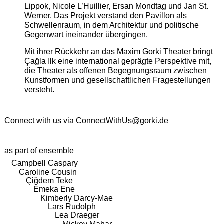
Lippok, Nicole L’Huillier, Ersan Mondtag und Jan St.
Werner. Das Projekt verstand den Pavillon als
Schwellenraum, in dem Architektur und politische
Gegenwart ineinander übergingen.
Mit ihrer Rückkehr an das Maxim Gorki Theater bringt
Çağla Ilk eine international geprägte Perspektive mit,
die Theater als offenen Begegnungsraum zwischen
Kunstformen und gesellschaftlichen Fragestellungen
versteht.
Connect with us via
ConnectWithUs@gorki.de
as part of ensemble
Campbell Caspary
Caroline Cousin
Çiğdem Teke
Emeka Ene
Kimberly Darcy-Mae
Lars Rudolph
Lea Draeger