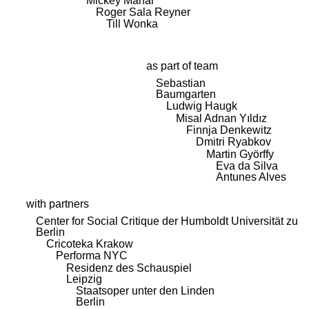
Mickey Mahar
Roger Sala Reyner
Till Wonka
as part of team
Sebastian
Baumgarten
Ludwig Haugk
Misal Adnan Yıldız
Finnja Denkewitz
Dmitri Ryabkov
Martin Györffy
Eva da Silva
Antunes Alves
with partners
Center for Social Critique der Humboldt Universität zu
Berlin
Cricoteka Krakow
Performa NYC
Residenz des Schauspiel
Leipzig
Staatsoper unter den Linden
Berlin