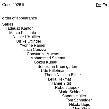
Gorki 2026 ff.
De
En
order of appearance
Sarkis
Tadeusz Kantor
Marco Fusinato
Nicole L’Huillier
Ulrike Ottinger
Yvonne Rainer
Luca Cerizza
Constanza Macras
Mohammad Salemy
Göksu Kunak
Sebastian Baumgarten
Udo Kittelmann
Theda Nilsson-Eicke
Leila Hekmat
Tamer Yiğit
Robert Lippok
Marie Schleef
Sandra Hüller
Tom Schneider
Nikola Bojić
Meg Stuart