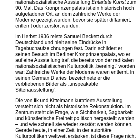
nationalsozialistische Ausstellung
Entartete Kunst
zum
90. Mal. Das Kronprinzenpalais ist ein historisch hoch
aufgeladener Ort, an dem zahlreiche Werke der
Moderne gezeigt wurden, bevor sie später diffamiert,
entfernt oder zerstört wurden.
Im Herbst 1936 reiste Samuel Beckett durch
Deutschland und hielt seine Eindrücke in
Tagebuchaufzeichnungen fest. Darin schildert er
seinen Besuch im Berliner Kronprinzenpalais, wo er
auf eine Ausstellung traf, die bereits von der radikalen
nationalsozialistischen Kulturpolitik „bereinigt“ worden
war: Zahlreiche Werke der Moderne waren entfernt. In
seinen German Diaries bezeichnete er die
verbliebenen Bilder als „unspeakable
Sittenausstellung“.
Die von Ilk und Kittelmann kuratierte Ausstellung
versteht sich nicht als historische Rekonstruktion. Im
Zentrum steht die Frage, wie Sichtbarkeit, Sagbarkeit
und künstlerische Freiheit politisch hergestellt werden
– und wie schnell sie wieder zerstört werden können.
Gerade heute, in einer Zeit, in der autoritäre
Kulturpolitiken weltweit erstarken, ist diese Frage nicht