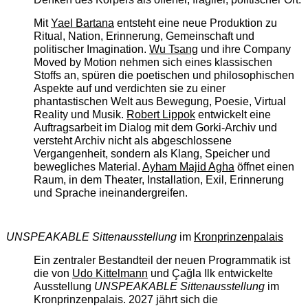
Mit
Yael Bartana
entsteht eine neue Produktion zu
Ritual, Nation, Erinnerung, Gemeinschaft und
politischer Imagination.
Wu Tsang
und ihre Company
Moved by Motion nehmen sich eines klassischen
Stoffs an, spüren die poetischen und philosophischen
Aspekte auf und verdichten sie zu einer
phantastischen Welt aus Bewegung, Poesie, Virtual
Reality und Musik.
Robert Lippok
entwickelt eine
Auftragsarbeit im Dialog mit dem Gorki-Archiv und
versteht Archiv nicht als abgeschlossene
Vergangenheit, sondern als Klang, Speicher und
bewegliches Material.
Ayham Majid Agha
öffnet einen
Raum, in dem Theater, Installation, Exil, Erinnerung
und Sprache ineinandergreifen.
UNSPEAKABLE Sittenausstellung
im
Kronprinzenpalais
Ein zentraler Bestandteil der neuen Programmatik ist
die von
Udo Kittelmann
und Çağla Ilk entwickelte
Ausstellung
UNSPEAKABLE Sittenausstellung
im
Kronprinzenpalais. 2027 jährt sich die