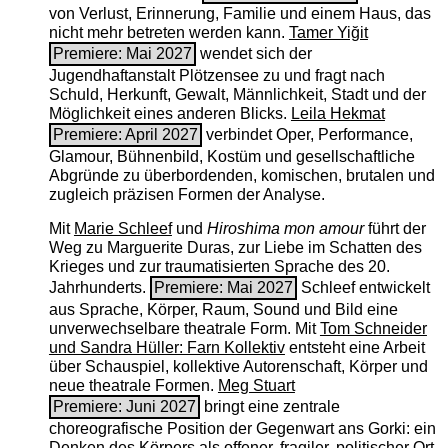
von Verlust, Erinnerung, Familie und einem Haus, das
nicht mehr betreten werden kann.
Tamer Yiğit
Premiere: Mai 2027
wendet sich der
Jugendhaftanstalt Plötzensee zu und fragt nach
Schuld, Herkunft, Gewalt, Männlichkeit, Stadt und der
Möglichkeit eines anderen Blicks.
Leila Hekmat
Premiere: April 2027
verbindet Oper, Performance,
Glamour, Bühnenbild, Kostüm und gesellschaftliche
Abgründe zu überbordenden, komischen, brutalen und
zugleich präzisen Formen der Analyse.
Mit
Marie Schleef
und
Hiroshima mon amour
führt der
Weg zu Marguerite Duras, zur Liebe im Schatten des
Krieges und zur traumatisierten Sprache des 20.
Jahrhunderts.
Premiere: Mai 2027
Schleef entwickelt
aus Sprache, Körper, Raum, Sound und Bild eine
unverwechselbare theatrale Form. Mit
Tom Schneider
und Sandra Hüller: Farn Kollektiv
entsteht eine Arbeit
über Schauspiel, kollektive Autorenschaft, Körper und
neue theatrale Formen.
Meg Stuart
Premiere: Juni 2027
bringt eine zentrale
choreografische Position der Gegenwart ans Gorki: ein
Denken des Körpers als offener, fragiler, politischer Ort.