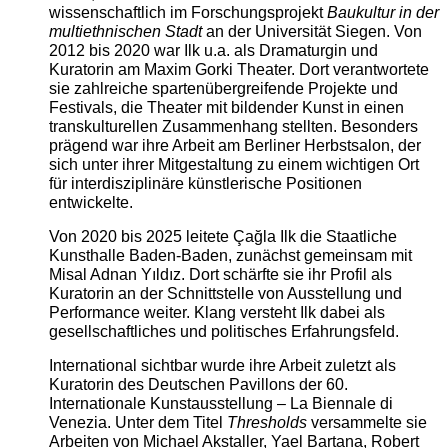
wissenschaftlich im Forschungsprojekt
Baukultur in der
multiethnischen Stadt
an der Universität Siegen. Von
2012 bis 2020 war Ilk u.a. als Dramaturgin und
Kuratorin am Maxim Gorki Theater. Dort verantwortete
sie zahlreiche spartenübergreifende Projekte und
Festivals, die Theater mit bildender Kunst in einen
transkulturellen Zusammenhang stellten. Besonders
prägend war ihre Arbeit am Berliner Herbstsalon, der
sich unter ihrer Mitgestaltung zu einem wichtigen Ort
für interdisziplinäre künstlerische Positionen
entwickelte.
Von 2020 bis 2025 leitete Çağla Ilk die Staatliche
Kunsthalle Baden-Baden, zunächst gemeinsam mit
Misal Adnan Yıldız. Dort schärfte sie ihr Profil als
Kuratorin an der Schnittstelle von Ausstellung und
Performance weiter. Klang versteht Ilk dabei als
gesellschaftliches und politisches Erfahrungsfeld.
International sichtbar wurde ihre Arbeit zuletzt als
Kuratorin des Deutschen Pavillons der 60.
Internationale Kunstausstellung – La Biennale di
Venezia. Unter dem Titel
Thresholds
versammelte sie
Arbeiten von Michael Akstaller, Yael Bartana, Robert