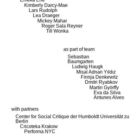
Kimberly Darcy-Mae
Lars Rudolph
Lea Draeger
Mickey Mahar
Roger Sala Reyner
Till Wonka
as part of team
Sebastian
Baumgarten
Ludwig Haugk
Misal Adnan Yıldız
Finnja Denkewitz
Dmitri Ryabkov
Martin Györffy
Eva da Silva
Antunes Alves
with partners
Center for Social Critique der Humboldt Universität zu
Berlin
Cricoteka Krakow
Performa NYC