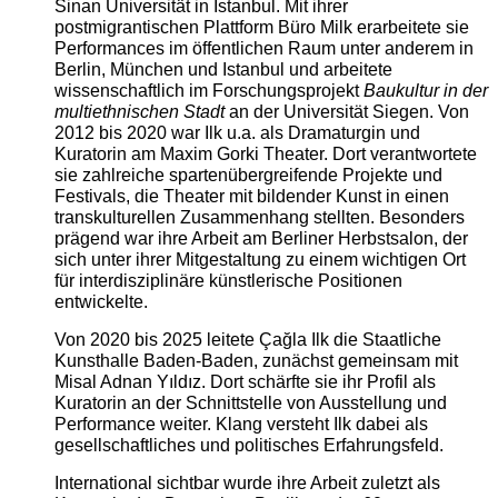
Sinan Universität in Istanbul. Mit ihrer
postmigrantischen Plattform Büro Milk erarbeitete sie
Performances im öffentlichen Raum unter anderem in
Berlin, München und Istanbul und arbeitete
wissenschaftlich im Forschungsprojekt
Baukultur in der
multiethnischen Stadt
an der Universität Siegen. Von
2012 bis 2020 war Ilk u.a. als Dramaturgin und
Kuratorin am Maxim Gorki Theater. Dort verantwortete
sie zahlreiche spartenübergreifende Projekte und
Festivals, die Theater mit bildender Kunst in einen
transkulturellen Zusammenhang stellten. Besonders
prägend war ihre Arbeit am Berliner Herbstsalon, der
sich unter ihrer Mitgestaltung zu einem wichtigen Ort
für interdisziplinäre künstlerische Positionen
entwickelte.
Von 2020 bis 2025 leitete Çağla Ilk die Staatliche
Kunsthalle Baden-Baden, zunächst gemeinsam mit
Misal Adnan Yıldız. Dort schärfte sie ihr Profil als
Kuratorin an der Schnittstelle von Ausstellung und
Performance weiter. Klang versteht Ilk dabei als
gesellschaftliches und politisches Erfahrungsfeld.
International sichtbar wurde ihre Arbeit zuletzt als