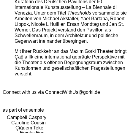
Kuratorin des Deutschen Pavillons der 60.
Internationale Kunstausstellung – La Biennale di
Venezia. Unter dem Titel
Thresholds
versammelte sie
Arbeiten von Michael Akstaller, Yael Bartana, Robert
Lippok, Nicole L’Huillier, Ersan Mondtag und Jan St.
Werner. Das Projekt verstand den Pavillon als
Schwellenraum, in dem Architektur und politische
Gegenwart ineinander übergingen.
Mit ihrer Rückkehr an das Maxim Gorki Theater bringt
Çağla Ilk eine international geprägte Perspektive mit,
die Theater als offenen Begegnungsraum zwischen
Kunstformen und gesellschaftlichen Fragestellungen
versteht.
Connect with us via
ConnectWithUs@gorki.de
as part of ensemble
Campbell Caspary
Caroline Cousin
Çiğdem Teke
Emeka Ene