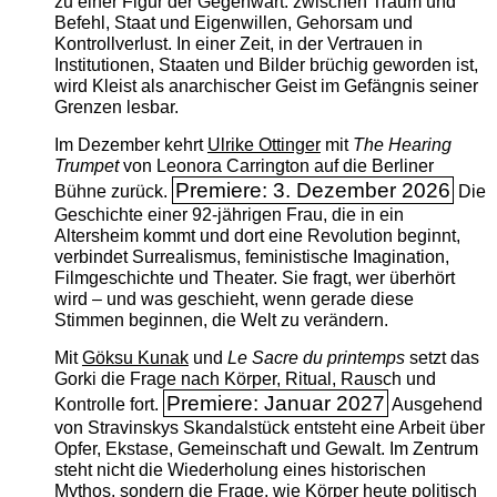
zu einer Figur der Gegenwart: zwischen Traum und
Befehl, Staat und Eigenwillen, Gehorsam und
Kontrollverlust. In einer Zeit, in der Vertrauen in
Institutionen, Staaten und Bilder brüchig geworden ist,
wird Kleist als anarchischer Geist im Gefängnis seiner
Grenzen lesbar.
Im Dezember kehrt
Ulrike Ottinger
mit
The ­Hearing
Trumpet
von Leonora Carrington auf die Berliner
Premiere: 3. Dezember 2026
Bühne zurück.
Die
Geschichte einer 92-jährigen Frau, die in ein
Altersheim kommt und dort eine Revolution beginnt,
verbindet Surrealismus, feministische Imagination,
Filmgeschichte und Theater. Sie fragt, wer überhört
wird – und was geschieht, wenn gerade diese
Stimmen beginnen, die Welt zu verändern.
Mit
Göksu Kunak
und
Le Sacre du printemps
setzt das
Gorki die Frage nach Körper, Ritual, Rausch und
Premiere: Januar 2027
Kontrolle fort.
Ausgehend
von Stravinskys Skandalstück entsteht eine Arbeit über
Opfer, Ekstase, Gemeinschaft und Gewalt. Im Zentrum
steht nicht die Wiederholung eines historischen
Mythos, sondern die Frage, wie Körper heute politisch