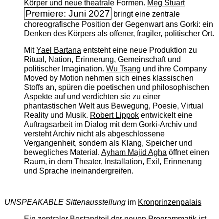
Körper und neue theatrale Formen.
Meg Stuart
Premiere: Juni 2027
bringt eine zentrale
choreografische Position der Gegenwart ans Gorki: ein
Denken des Körpers als offener, fragiler, politischer Ort.
Mit
Yael Bartana
entsteht eine neue Produktion zu
Ritual, Nation, Erinnerung, Gemeinschaft und
politischer Imagination.
Wu Tsang
und ihre Company
Moved by Motion nehmen sich eines klassischen
Stoffs an, spüren die poetischen und philosophischen
Aspekte auf und verdichten sie zu einer
phantastischen Welt aus Bewegung, Poesie, Virtual
Reality und Musik.
Robert Lippok
entwickelt eine
Auftragsarbeit im Dialog mit dem Gorki-Archiv und
versteht Archiv nicht als abgeschlossene
Vergangenheit, sondern als Klang, Speicher und
bewegliches Material.
Ayham Majid Agha
öffnet einen
Raum, in dem Theater, Installation, Exil, Erinnerung
und Sprache ineinandergreifen.
UNSPEAKABLE Sittenausstellung
im
Kronprinzenpalais
Ein zentraler Bestandteil der neuen Programmatik ist