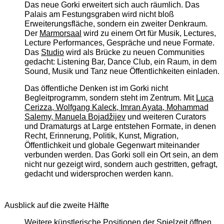
Das neue Gorki erweitert sich auch räumlich. Das
Palais am Festungsgraben wird nicht bloß
Erweiterungsfläche, sondern ein zweiter Denkraum.
Der
Marmorsaal
wird zu einem Ort für Musik, Lectures,
Lecture Performances, Gespräche und neue Formate.
Das
Studio
wird als Brücke zu neuen Communities
gedacht: Listening Bar, Dance Club, ein Raum, in dem
Sound, Musik und Tanz neue Öffentlichkeiten einladen.
Das öffentliche Denken ist im Gorki nicht
Begleitprogramm, sondern steht im Zentrum. Mit
Luca
Cerizza, Wolfgang Kaleck, Imran Ayata, Mohammad
Salemy, Manuela Bojadžijev
und weiteren Curators
und Dramaturgs at Large entstehen Formate, in denen
Recht, Erinnerung, Politik, Kunst, Migration,
Öffentlichkeit und globale Gegenwart miteinander
verbunden werden. Das Gorki soll ein Ort sein, an dem
nicht nur gezeigt wird, sondern auch gestritten, gefragt,
gedacht und widersprochen werden kann.
Ausblick auf die zweite Hälfte
Weitere künstlerische Positionen der Spielzeit öffnen