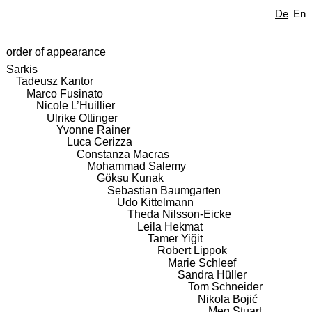
De
En
order of appearance
Sarkis
Tadeusz Kantor
Marco Fusinato
Nicole L’Huillier
Ulrike Ottinger
Yvonne Rainer
Luca Cerizza
Constanza Macras
Mohammad Salemy
Göksu Kunak
Sebastian Baumgarten
Udo Kittelmann
Theda Nilsson-Eicke
Leila Hekmat
Tamer Yiğit
Robert Lippok
Marie Schleef
Sandra Hüller
Tom Schneider
Nikola Bojić
Meg Stuart