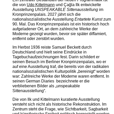
die von
Udo Kittelmann
und Çağla Ilk entwickelte
Ausstellung
UNSPEAKABLE Sittenausstellung
im
Kronprinzenpalais. 2027 jährt sich die
nationalsozialistische Ausstellung
Entartete Kunst
zum
90. Mal. Das Kronprinzenpalais ist ein historisch hoch
aufgeladener Ort, an dem zahlreiche Werke der
Moderne gezeigt wurden, bevor sie später diffamiert,
entfernt oder zerstört wurden.
Im Herbst 1936 reiste Samuel Beckett durch
Deutschland und hielt seine Eindrücke in
Tagebuchaufzeichnungen fest. Darin schildert er
seinen Besuch im Berliner Kronprinzenpalais, wo er
auf eine Ausstellung traf, die bereits von der radikalen
nationalsozialistischen Kulturpolitik „bereinigt“ worden
war: Zahlreiche Werke der Moderne waren entfernt. In
seinen German Diaries bezeichnete er die
verbliebenen Bilder als „unspeakable
Sittenausstellung“.
Die von Ilk und Kittelmann kuratierte Ausstellung
versteht sich nicht als historische Rekonstruktion. Im
Zentrum steht die Frage, wie Sichtbarkeit, Sagbarkeit
und künstlerische Freiheit politisch hergestellt werden